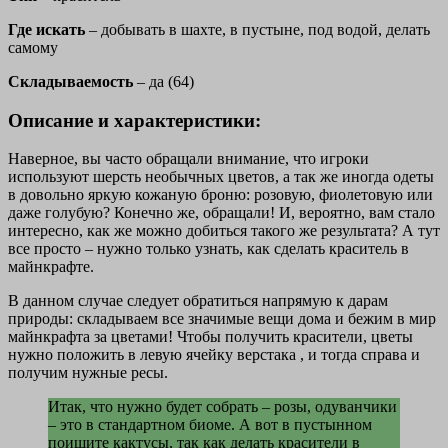
Где искать
– добывать в шахте, в пустыне, под водой, делать
самому
Складываемость
– да (64)
Описание и характеристики:
Наверное, вы часто обращали внимание, что игроки
используют шерсть необычных цветов, а так же иногда одеты
в довольно яркую кожаную броню: розовую, фиолетовую или
даже голубую?
Конечно же, обращали! И, вероятно, вам стало
интересно, как же можно добиться такого же результата? А тут
все просто – нужно только узнать, как сделать краситель в
майнкрафте.
В данном случае следует обратиться напрямую к дарам
природы: складываем все значимые вещи дома и бежим в мир
майнкрафта за цветами! Чтобы получить красители, цветы
нужно положить в левую ячейку верстака , и тогда справа и
получим нужные ресы.
Итак, что нужно будет собрать – розы, одуванчики
– это в стандартном биоме. А вот в пустынном
поищите кактусы, так как делать красители в