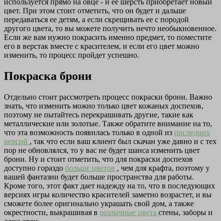
используется прямо на овце - и ее шерсть приобретает новый
цвет. При этом стоит отметить, что он будет и дальше
передаваться ее детям, а если скрещивать ее с породой
другого цвета, то вы можете получить нечто необыкновенное.
Если же вам нужно покрасить именно предмет, то поместите
его в верстак вместе с красителем, и если его цвет можно
изменить, то процесс пройдет успешно.
Покраска брони
Отдельно стоит рассмотреть процесс покраски брони. Важно
знать, что изменить можно только цвет кожаных доспехов,
поэтому не пытайтесь перекрашивать другие, такие как
металлические или золотые. Также обратите внимание на то,
что эта возможность появилась только в одной из
последних
версий
, так что если ваш клиент был скачан уже давно и с тех
пор не обновлялся, то у вас не будет шанса изменить цвет
брони. Ну и стоит отметить, что для покраски доспехов
доступно гораздо
больше цветов
, чем для крафта, поэтому у
вашей фантазии будет больше пространства для работы.
Кроме того, этот факт дает надежду на то, что в последующих
версиях игры количество красителей заметно возрастет, и вы
сможете более оригинально украшать свой дом, а также
окрестности, выкрашивая в
различные цвета
стены, заборы и