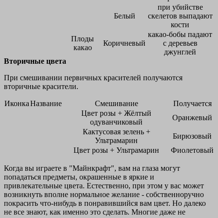
при убийстве
Белый
скелетов выпадают
кости
какао-бобы падают
Плоды
Коричневый
с деревьев
какао
джунглей
Вторичные цвета
При смешивании первичных красителей получаются
вторичные красители.
Иконка
Название
Смешивание
Получается
Цвет розы + Жёлтый
Оранжевый
одуванчиковый
Кактусовая зелень +
Бирюзовый
Ультрамарин
Цвет розы + Ультрамарин
Фиолетовый
Когда вы играете в "Майнкрафт", вам на глаза могут
попадаться предметы, окрашенные в яркие и
привлекательные цвета. Естественно, при этом у вас может
возникнуть вполне нормальное желание - собственноручно
покрасить что-нибудь в понравившийся вам цвет. Но далеко
не все знают, как именно это сделать. Многие даже не