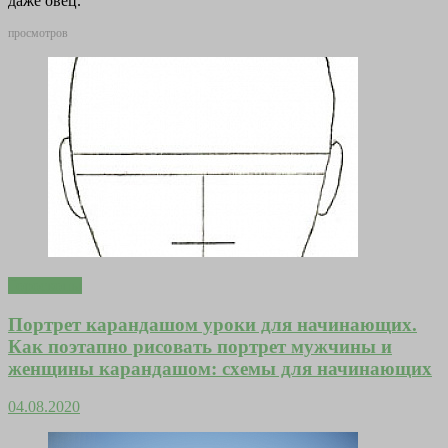
даже овец.
просмотров
Гороскопы
Портрет карандашом уроки для начинающих.
Как поэтапно рисовать портрет мужчины и
женщины карандашом: схемы для начинающих
04.08.2020