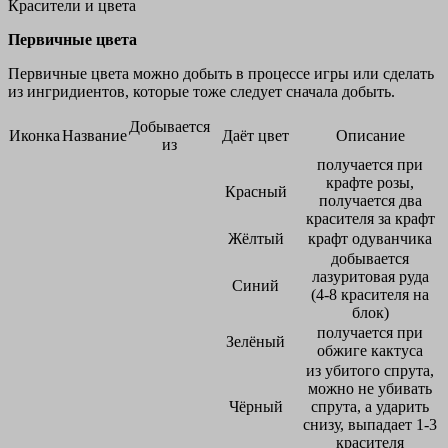
Красители и цвета
Первичные цвета
Первичные цвета можно добыть в процессе игры или сделать
из ингридиентов, которые тоже следует сначала добыть.
Добывается
Иконка
Название
Даёт цвет
Описание
из
получается при
крафте розы,
Красный
получается два
красителя за крафт
Жёлтый
крафт одуванчика
добывается
лазуритовая руда
Синий
(4-8 красителя на
блок)
получается при
Зелёный
обжиге кактуса
из убитого спрута,
можно не убивать
Чёрный
спрута, а ударить
снизу, выпадает 1-3
красителя