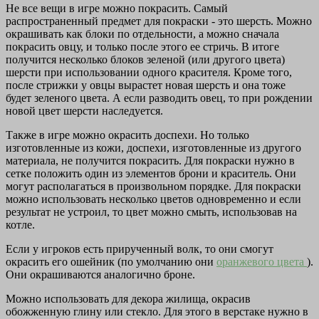
Не все вещи в игре можно покрасить. Самый
распространенный предмет для покраски - это шерсть. Можно
окрашивать как блоки по отдельности, а можно сначала
покрасить овцу, и только после этого ее стричь. В итоге
получится несколько блоков зеленой (или другого цвета)
шерсти при использовании одного красителя. Кроме того,
после стрижки у овцы вырастет новая шерсть и она тоже
будет зеленого цвета. А если разводить овец, то при рождении
новой цвет шерсти наследуется.
Также в игре можно окрасить доспехи. Но только
изготовленные из кожи, доспехи, изготовленные из другого
материала, не получится покрасить. Для покраски нужно в
сетке положить один из элементов брони и краситель. Они
могут располагаться в произвольном порядке. Для покраски
можно использовать несколько цветов одновременно и если
результат не устроил, то цвет можно смыть, использовав на
котле.
Если у игроков есть прирученный волк, то они смогут
окрасить его ошейник (по умолчанию они
оранжевого цвета
).
Они окрашиваются аналогично броне.
Можно использовать для декора жилища, окрасив
обожженную глину или стекло. Для этого в верстаке нужно в