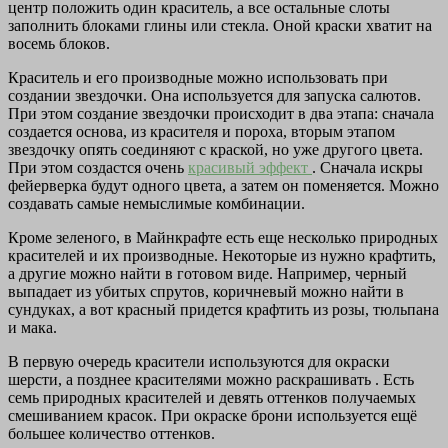
центр положить один краситель, а все остальные слоты
заполнить блоками глины или стекла. Оной краски хватит на
восемь блоков.
Краситель и его производные можно использовать при
создании звездочки. Она используется для запуска салютов.
При этом создание звездочки происходит в два этапа: сначала
создается основа, из красителя и пороха, вторым этапом
звездочку опять соединяют с краской, но уже другого цвета.
При этом создастся очень
красивый эффект
. Сначала искры
фейерверка будут одного цвета, а затем он поменяется. Можно
создавать самые немыслимые комбинации.
Кроме зеленого, в Майнкрафте есть еще несколько природных
красителей и их производные. Некоторые из нужно крафтить,
а другие можно найти в готовом виде. Например, черный
выпадает из убитых спрутов, коричневый можно найти в
сундуках, а вот красный придется крафтить из розы, тюльпана
и мака.
В первую очередь красители используются для окраски
шерсти, а позднее красителями можно раскрашивать . Есть
семь природных красителей и девять оттенков получаемых
смешиванием красок. При окраске брони используется ещё
большее количество оттенков.