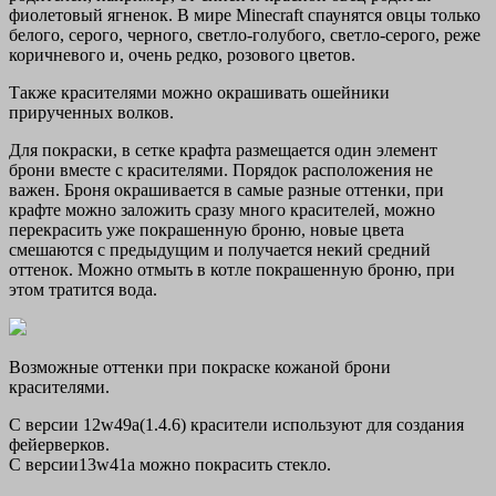
фиолетовый ягненок. В мире Minecraft спаунятся овцы только
белого, серого, черного, светло-голубого, светло-серого, реже
коричневого и, очень редко, розового цветов.
Также красителями можно окрашивать ошейники
прирученных волков.
Для покраски, в сетке крафта размещается один элемент
брони вместе с красителями. Порядок расположения не
важен. Броня окрашивается в самые разные оттенки, при
крафте можно заложить сразу много красителей, можно
перекрасить уже покрашенную броню, новые цвета
смешаются с предыдущим и получается некий средний
оттенок. Можно отмыть в котле покрашенную броню, при
этом тратится вода.
Возможные оттенки при покраске кожаной брони
красителями.
С версии 12w49а(1.4.6) красители используют для создания
фейерверков.
С версии13w41а можно покрасить стекло.