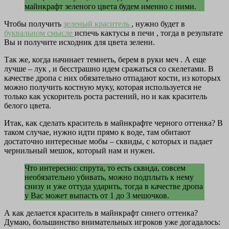
майнкрафт зеленого цвета будем именно с ними.
Чтобы получить
зеленый краситель
, нужно будет в
буквальном смысле
испечь кактусы в печи , тогда в результате
Вы и получите исходник для цвета зелени.
Так же, когда начинает темнеть, берем в руки меч . А еще
лучше – лук , и бесстрашно идем сражаться со скелетами. В
качестве дропа с них обязательно отпадают кости, из которых
можно получить костную муку, которая используется не
только как ускоритель роста растений, но и как краситель
белого цвета.
Итак, как сделать краситель в майнкрафте черного оттенка? В
таком случае, нужно идти прямо к воде, там обитают
достаточно интересные мобы – сквиды, с которых и падает
чернильный мешок, который нам и нужен.
Что интересно: спрута, то есть сквида, совсем
необязательно убивать, можно подплыть к нему
снизу и уже оттуда ударить, тогда в качестве дропа
у Вас может выпасть от 1 до 3 мешочков.
А как делается краситель в майнкрафт синего оттенка?
Думаю, большинство внимательных игроков уже догадалось: