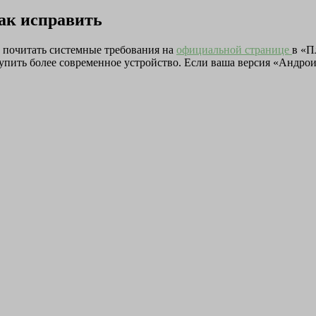
ак исправить
м почитать системные требования на
официальной странице
в «П
купить более современное устройство. Если ваша версия «Андро