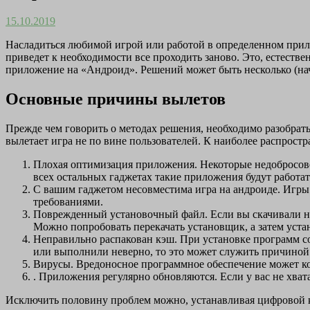
15.10.2019
Насладиться любимой игрой или работой в определенном прило
приведет к необходимости все проходить заново. Это, естестве
приложение на «Андроид». Решений может быть несколько (нач
Основные причины вылетов
Прежде чем говорить о методах решения, необходимо разобрат
вылетает игра не по вине пользователей. К наиболее распрост
Плохая оптимизация приложения. Некоторые недобросове
всех остальных гаджетах такие приложения будут работа
С вашим гаджетом несовместима игра на андроиде. Игры 
требованиями.
Поврежденный установочный файл. Если вы скачивали не 
Можно попробовать перекачать установщик, а затем уста
Неправильно распакован кэш. При установке программ со
или выполнили неверно, то это может служить причиной
Вирусы. Вредоносное программное обеспечение может к
. Приложения регулярно обновляются. Если у вас не хват
Исключить половину проблем можно, устанавливая цифровой 