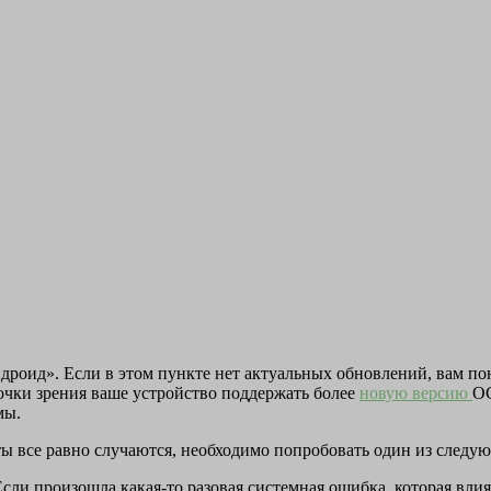
дроид». Если в этом пункте нет актуальных обновлений, вам по
очки зрения ваше устройство поддержать более
новую версию
ОС
мы.
ты все равно случаются, необходимо попробовать один из следу
Если произошла какая-то разовая системная ошибка, которая вли