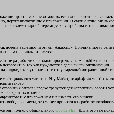
жении практически невозможно, если оно постоянно вылетает. 
нно, портит впечатление о приложении. В связи с этим, очень ча
иная от элементарной перезагрузки устройства и заканчивая п
ься, почему вылетают игры на «Андроид». Причины могут быть 
раненным причинам относятся:
стные разработчики создают программы на Android «заточенны
ть некорректно, так как нуждаются в дальнейшей оптимизации.
на андроиде могут вылетать из-за устаревшей операционной си
с официального магазина Play Market, то apk-файл мог быть по
новить заново.
 сторонних сайтов нередко требуется для корректной работы уст
 многократных вылетов.
онфликтовать с приложением и вызывать его ошибки.
ает свободного места, это может привести к неработоспособнос
контент только с официального
Google Play
. Для этого вам понад