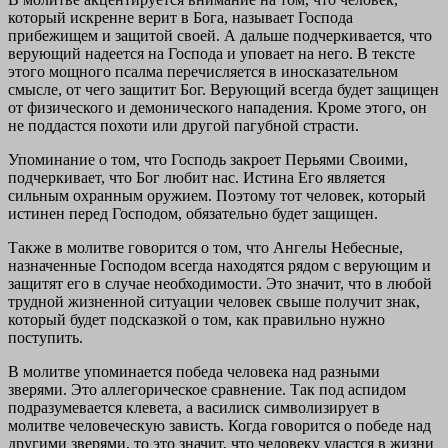
который искренне верит в Бога, называет Господа
прибежищем и защитой своей. А дальше подчеркивается, что
верующий надеется на Господа и уповает на него. В тексте
этого мощного псалма перечисляется в иносказательном
смысле, от чего защитит Бог. Верующий всегда будет защищен
от физического и демонического нападения. Кроме этого, он
не поддастся похоти или другой пагубной страсти.
Упоминание о том, что Господь закроет Перьями Своими,
подчеркивает, что Бог любит нас. Истина Его является
сильным охранным оружием. Поэтому тот человек, который
истинен перед Господом, обязательно будет защищен.
Также в молитве говорится о том, что Ангелы Небесные,
назначенные Господом всегда находятся рядом с верующим и
защитят его в случае необходимости. Это значит, что в любой
трудной жизненной ситуации человек свыше получит знак,
который будет подсказкой о том, как правильно нужно
поступить.
В молитве упоминается победа человека над разными
зверями. Это аллегорическое сравнение. Так под аспидом
подразумевается клевета, а василиск символизирует в
молитве человеческую зависть. Когда говорится о победе над
другими зверями, то это значит, что человеку удастся в жизни