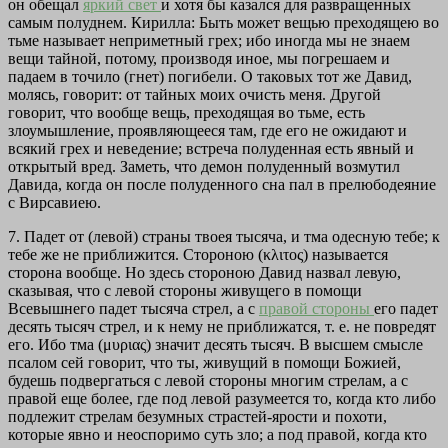
он обещал
яркий свет
и хотя бы казался для развращенных
самым полуднем. Кирилла: Быть может вещью преходящею во
тьме называет неприметный грех; ибо иногда мы не знаем
вещи тайной, потому, производя иное, мы погрешаем и
падаем в точило (гнет) погибели. О таковых тот же Давид,
молясь, говорит: от тайных моих очисть меня. Другой
говорит, что вообще вещь, преходящая во тьме, есть
злоумышлениe, проявляющееся там, где его не ожидают и
всякий грех и неведение; встреча полуденная есть явный и
открытый вред. Заметь, что демон полуденный возмутил
Давида, когда он после полуденного сна пал в прелюбодеяние
с Вирсавиею.
7.
Падет от (левой) страны твоея тысяча, и тма одесную тебе; к
тебе же не приближится.
Стороною (κλιτος) называется
сторона вообще. Но здесь стороною Давид назвал левую,
сказывая, что с левой стороны живущего в помощи
Всевышнего падет тысяча стрел, а с
правой стороны
его падет
десять тысяч стрел, и к нему не приближатся, т. е. не повредят
его. Ибо тма (μυριας) значит десять тысяч. В высшем смысле
псалом сей говорит, что ты, живущий в помощи Божией,
будешь подвергаться с левой стороны многим стрелам, а с
правой еще более, где под левой разумеется то, когда кто либо
подлежит стрелам безумных страстей-ярости и похоти,
которые явно и неоспоримо суть зло; а под правой, когда кто