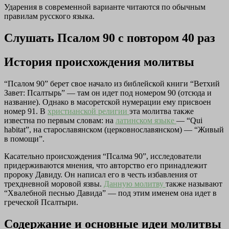
Ударения в современной варианте читаются по обычным
правилам русского языка.
Слушать Псалом 90 с повтором 40 раз
История происхождения молитвы
“Псалом 90” берет свое начало из библейской книги “Ветхий
Завет: Псалтырь” — там он идет под номером 90 (отсюда и
название). Однако в масоретской нумерации ему присвоен
номер 91. В
христианской религии
эта молитва также
известна по первым словам: на
латинском языке
— “Qui
habitat”, на старославянском (церковнославянском) — “Живый
в помощи”.
Касательно происхождения “Псалма 90”, исследователи
придерживаются мнения, что авторство его принадлежит
пророку Давиду. Он написал его в честь избавления от
трехдневной моровой язвы.
Данную молитву
также называют
“Хвалебной песнью Давида” — под этим именем она идет в
греческой Псалтыри.
Содержание и основные идеи молитвы