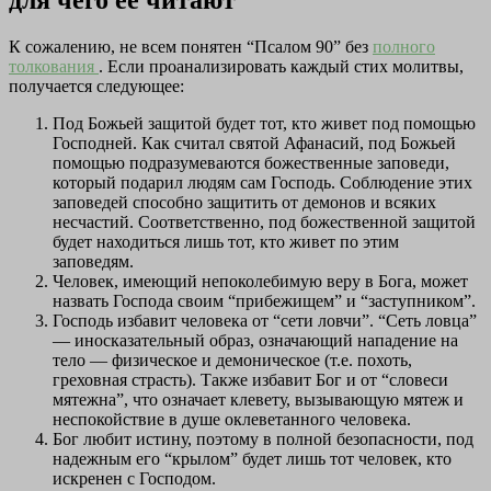
для чего её читают
К сожалению, не всем понятен “Псалом 90” без
полного
толкования
. Если проанализировать каждый стих молитвы,
получается следующее:
Под Божьей защитой будет тот, кто живет под помощью
Господней. Как считал святой Афанасий, под Божьей
помощью подразумеваются божественные заповеди,
который подарил людям сам Господь. Соблюдение этих
заповедей способно защитить от демонов и всяких
несчастий. Соответственно, под божественной защитой
будет находиться лишь тот, кто живет по этим
заповедям.
Человек, имеющий непоколебимую веру в Бога, может
назвать Господа своим “прибежищем” и “заступником”.
Господь избавит человека от “сети ловчи”. “Сеть ловца”
— иносказательный образ, означающий нападение на
тело — физическое и демоническое (т.е. похоть,
греховная страсть). Также избавит Бог и от “словеси
мятежна”, что означает клевету, вызывающую мятеж и
неспокойствие в душе оклеветанного человека.
Бог любит истину, поэтому в полной безопасности, под
надежным его “крылом” будет лишь тот человек, кто
искренен с Господом.