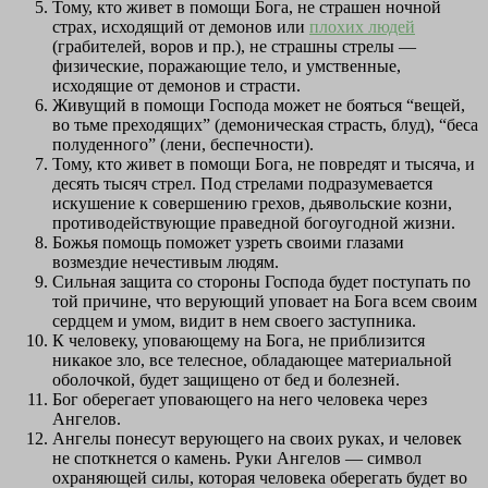
Тому, кто живет в помощи Бога, не страшен ночной
страх, исходящий от демонов или
плохих людей
(грабителей, воров и пр.), не страшны стрелы —
физические, поражающие тело, и умственные,
исходящие от демонов и страсти.
Живущий в помощи Господа может не бояться “вещей,
во тьме преходящих” (демоническая страсть, блуд), “беса
полуденного” (лени, беспечности).
Тому, кто живет в помощи Бога, не повредят и тысяча, и
десять тысяч стрел. Под стрелами подразумевается
искушение к совершению грехов, дьявольские козни,
противодействующие праведной богоугодной жизни.
Божья помощь поможет узреть своими глазами
возмездие нечестивым людям.
Сильная защита со стороны Господа будет поступать по
той причине, что верующий уповает на Бога всем своим
сердцем и умом, видит в нем своего заступника.
К человеку, уповающему на Бога, не приблизится
никакое зло, все телесное, обладающее материальной
оболочкой, будет защищено от бед и болезней.
Бог оберегает уповающего на него человека через
Ангелов.
Ангелы понесут верующего на своих руках, и человек
не споткнется о камень. Руки Ангелов — символ
охраняющей силы, которая человека оберегать будет во