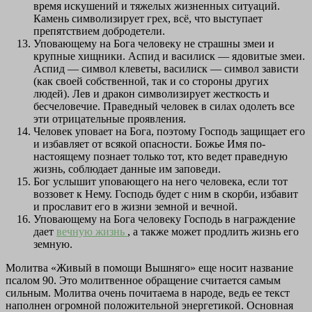
время искушений и тяжелых жизненных ситуаций.
Камень символизирует грех, всё, что выступает
препятствием добродетели.
Уповающему на Бога человеку не страшны змеи и
крупные хищники. Аспид и василиск — ядовитые змеи.
Аспид — символ клеветы, василиск — символ зависти
(как своей собственной, так и со стороны других
людей). Лев и дракон символизирует жесткость и
бесчеловечие. Праведный человек в силах одолеть все
эти отрицательные проявления.
Человек уповает на Бога, поэтому Господь защищает его
и избавляет от всякой опасности. Божье Имя по-
настоящему познает только тот, кто ведет праведную
жизнь, соблюдает данные им заповеди.
Бог услышит уповающего на него человека, если тот
воззовет к Нему. Господь будет с ним в скорби, избавит
и прославит его в жизни земной и вечной.
Уповающему на Бога человеку Господь в награждение
дает
вечную жизнь
, а также может продлить жизнь его
земную.
Молитва «Живый в помощи Вышняго» еще носит название
псалом 90. Это молитвенное обращение считается самым
сильным. Молитва очень почитаема в народе, ведь ее текст
наполнен огромной положительной энергетикой. Основная