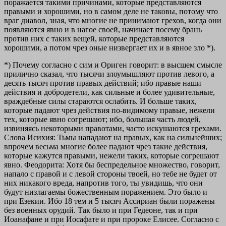
поражается такими причинами, которые представляются
правыми и хорошими, но в самом деле не таковы, потому что
враг диавол, зная, что мнoгиe не принимают грехов, когда они
появляются явно и в нагое своей, начинает посему брань
против них с таких вещей, которые представляются
хорошими, а потом чрез оные низвергает их и в явное зло *).
*) Почему согласно с сим и Opигeн говорит: в высшем смысле
прилично сказал, что тысячи злоумышляют против левого, а
десять тысяч против правых действий; ибо правые наши
действия и добродетели, как сильные и более удивительные,
враждебные силы стараются ослабить. И больше таких,
которые падают чрез действия по-видимому правые, нежели
тех, которые явно согрешают; ибо, большая часть людей,
извиняясь некоторыми правотами, часто искушаются грехами.
Слова Исихия: Тьмы нападают на правых, как на сильнейших;
впрочем весьма мнoгиe более падают чрез такие действия,
которые кажутся правыми, нежели таких, которые согрешают
явно. Феодорита: Хотя бы беспредельное множество, говорит,
напало с правой и с левой стороны твоей, но тебе не будет от
них никакого вреда, напротив того, ты увидишь, что они
будут низлагаемы божественным поражением. Это было и
при Езекии. Ибо 18 тем и 5 тысяч Ассириан были поражены
без военных орудий. Так было и при Гедеоне, так и при
Иоанафане и при Иосафате и при пророке Елисее. Согласно с