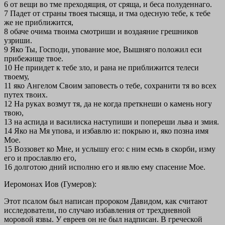
6 от вещи во тме преходящия, от сряща, и беса полуденнаго.
7 Падет от страны твоея тысяща, и тма одесную тебе, к тебе
же не приближится,
8 обаче очима твоима смотриши и воздаяние грешников
узриши.
9 Яко Ты, Господи, упование мое, Вышняго положил еси
прибежище твое.
10 Не приидет к тебе зло, и рана не приближится телеси
твоему,
11 яко Ангелом Своим заповесть о тебе, сохранити тя во всех
путех твоих.
12 На руках возмут тя, да не когда преткнеши о камень ногу
твою,
13 на аспида и василиска наступиши и попереши льва и змия.
14 Яко на Мя упова, и избавлю и: покрыю и, яко позна имя
Мое.
15 Воззовет ко Мне, и услышу eго: с ним есмь в скорби, изму
eго и прославлю eго,
16 долготою дний исполню eго и явлю eму спасение Мое.
Иеромонах Иов (Гумеров):
Этот псалом был написан пророком Давидом, как считают
исследователи, по случаю избавления от трехдневной
моровой язвы. У евреев он не был надписан. В греческой