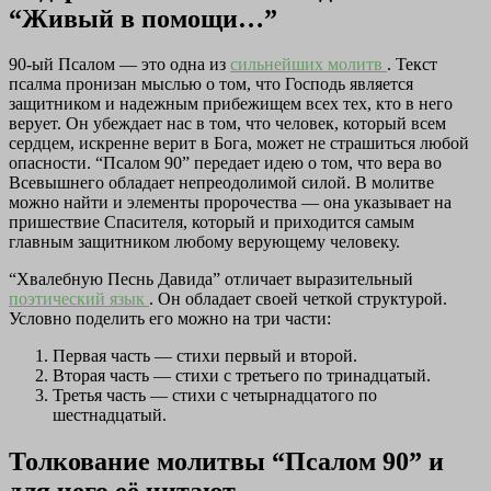
“Живый в помощи…”
90-ый Псалом — это одна из
сильнейших молитв
. Текст
псалма пронизан мыслью о том, что Господь является
защитником и надежным прибежищем всех тех, кто в него
верует. Он убеждает нас в том, что человек, который всем
сердцем, искренне верит в Бога, может не страшиться любой
опасности. “Псалом 90” передает идею о том, что вера во
Всевышнего обладает непреодолимой силой. В молитве
можно найти и элементы пророчества — она указывает на
пришествие Спасителя, который и приходится самым
главным защитником любому верующему человеку.
“Хвалебную Песнь Давида” отличает выразительный
поэтический язык
. Он обладает своей четкой структурой.
Условно поделить его можно на три части:
Первая часть — стихи первый и второй.
Вторая часть — стихи с третьего по тринадцатый.
Третья часть — стихи с четырнадцатого по
шестнадцатый.
Толкование молитвы “Псалом 90” и