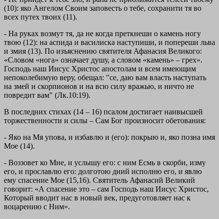
(10): яко Ангелом Своим заповесть о тебе, сохранити тя во
всех путех твоих
(11).
-
На руках возмут тя, да не когда преткнеши о камень ногу
твою (12): на аспида и василиска наступиши, и попереши льва
и змия
(13). По изъяснению святителя Афанасия Великого:
«Словом «нога» означает душу, а словом «камень» – грех».
Господь наш Иисус Христос апостолам и всем имеющим
непоколебимую веру, обещал: "се, даю вам власть наступать
на змей и скорпионов и на всю силу вражью, и ничто не
повредит вам" (Лк.10:19).
В последних стихах (14 – 16) псалом достигает наивысшей
торжественности и силы – Сам Бог произносит обетования:
-
Яко на Мя упова, и избавлю и (его): покрыю и, яко позна имя
Мое
(14).
-
Воззовет ко Мне, и услышу его: с ним Есмь в скорби, изму
его, и прославлю его: долготою дний исполню его, и явлю
ему спасение Мое
(15,16). Святитель Афанасий Великий
говорит: «А спасение это – сам Господь наш Иисус Христос,
Который вводит нас в новый век, предуготовляет нас к
воцарению с Ним».