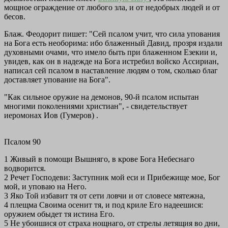
мощное ограждение от любого зла, и от недобрых людей и от
бесов.
Блаж. Феодорит пишет: "Сей псалом учит, что сила упования
на Бога есть необорима: ибо блаженный Давид, прозря издали
духовными очами, что имело быть при блаженном Езекии и,
увидев, как он в надежде на Бога истребил войско Ассириан,
написал сей псалом в наставление людям о том, сколько благ
доставляет упование на Бога".
"Как сильное оружие на демонов, 90-й псалом испытан
многими поколениями христиан", - свидетельствует
иеромонах Иов (Гумеров)
.
Псалом 90
1 Живый в помощи Вышняго, в крове Бога Небеснаго
водворится.
2 Речет Господеви: Заступник мой еси и Прибежище мое, Бог
мой, и уповаю на Него.
3 Яко Той избавит тя от сети ловчи и от словесе мятежна,
4 плещма Своима осенит тя, и под криле Его надеешися:
оружием обыдет тя истина Его.
5 Не убоишися от страха нощнаго, от стрелы летящия во дни,