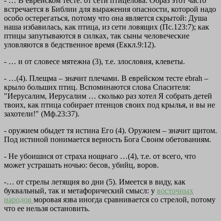
- … В еврейском тесте: от сети птицелова. Образ этот часто
встречается в Библии для выражения опасности, которой надо
особо остерегаться, потому что она является скрытой: Душа
наша избавилась, как птица, из сети ловящих (Пс.123:7); как
птицы запутываются в силках, так сыны человеческие
уловляются в бедственное время (Еккл.9:12).
- …
и от словесе мятежна
(3), т.е. злословия, клеветы.
- …(4). Плещма – значит плечами. В еврейском тесте ebrah –
крыло больших птиц. Вспоминаются слова Спасителя:
"Иерусалим, Иерусалим … сколько раз хотел Я собрать детей
твоих, как птица собирает птенцов своих под крылья, и вы не
захотели!" (Мф.23:37).
-
оружием обыдет тя истина Его
(4). Оружием – значит щитом.
Под истиной понимается верность Бога Своим обетованиям.
-
Не убоишися от страха нощнаго
…(4), т.е. от всего, что
может устрашать ночью: бесов, убийц, воров.
-…
от стрелы летящия во дни
(5). Имеется в виду, как
буквальный, так и метафорический смысл: у
восточных
народов
моровая язва иногда сравнивается со стрелой, потому
что ее нельзя остановить.