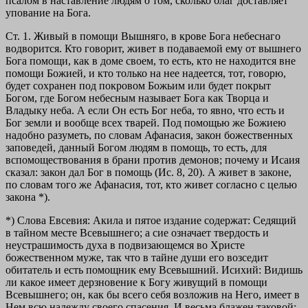
псалом в наставление людям о том, сколько благ доставляет
упование на Бога.
Ст. 1.
Живый в помощи Вышняго, в крове Бога небеснаго
водворится.
Кто говорит, живет в подаваемой ему от вышнего
Бога помощи, как в доме своем, то есть, кто не находится вне
помощи Божией, и кто только на нее надеется, тот, говорю,
будет сохранен под покровом Божьим или будет покрыт
Богом, где Богом небесным называет Бога как Творца и
Владыку неба. А если Он есть Бог неба, то явно, что есть и
Бог земли и вообще всех тварей. Под помощью же Божиею
надобно разуметь, по словам Афанасия, закон божественных
заповедей, данный Богом людям в помощь, то есть, для
вспомоществования в брани против демонов; почему и Исаия
сказал: закон дал Бог в помощь (Ис. 8, 20). А живет в законе,
по словам того же Афанасия, тот, кто живет согласно с целью
закона *).
*) Слова Евсевия: Акила и пятое издание содержат: Седящий
в тайном месте Всевышнего; a cиe означает твердость и
неустрашимость духа в подвизающемся во Христе
божественном муже, так что в тайне души его возседит
обитатель и есть помощник ему Всевышний. Исихий: Видишь
ли какое имеет дерзновение к Богу живущий в помощи
Всевышнего; он, как бы всего себя возложив на Него, имеет в
Нем всю надежду своего спасения. И весьма блажен таковой;