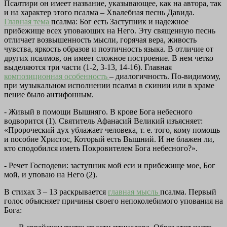
Псалтири он имеет название, указывающее, как на автора, так
и на характер этого псалма – Хвалебная песнь Давида.
Главная тема
псалма: Бог есть Заступник и надежное
прибежище всех уповающих на Него. Эту священную песнь
отличает возвышенность мысли, горячая вера, живость
чувства, яркость образов и поэтичность языка. В отличие от
других псалмов, он имеет сложное построение. В нем четко
выделяются три части (1-2, 3-13, 14-16). Главная
композиционная особенность
– диалогичность. По-видимому,
при музыкальном исполнении псалма в скинии или в храме
пение было антифонным.
-
Живый в помощи Вышняго. В крове Бога небесного
водворится
(1). Святитель Афанасий Великий изъясняет:
«Пророческий дух ублажает человека, т. е. того, кому помощь
и nocoбиe Христос, Который есть Вышний. И не блажен ли,
кто сподобился иметь Покровителем Бога небесного?».
-
Речет Господеви: заступник мой еси и прибежище мое, Бог
мой, и уповаю на Него
(2).
В стихах 3 – 13 раскрывается
главная мысль
псалма. Первый
голос объясняет причины своего непоколебимого упования на
Бога: