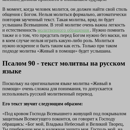
В момент, когда человек молится, он должен найти свой стиль
общения с Богом. Нельзя молиться формально, автоматически
повторяя заученный текст. Такая молитва, вряд ли будет
услышана Всевышним. В этой молитве очень важна легкость
и естественность
молитвенного обращения
. Нужно помнить
также и о том, что предстать перед Богом нужно без маски, ни
в коем случае нельзя играть какую-либо роль. Молиться
нужно искренне и быть таким как есть. Только при таком
подходе молитва «Живый в помощи» будет услышана.
Псалом 90 - текст молитвы на русском
языке
Поскольку на оригинальном языке молитва «Живый в
помощи» очень сложна для понимания, то допускается
использовать русский молитвенный перевод.
Его текст звучит следующим образом:
«Под кровом Господа Всевышнего живущий под покрывалом
защитным Всемогущего покоится, он говорит к Господу
обращаясь: «Бог мой, Владыка Небесный и Великий Творец,
Ты прибежище мое и надежная защита моя, Господь мой, на