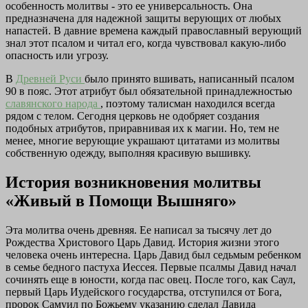
особенность молитвы - это ее универсальность. Она
предназначена для надежной защиты верующих от любых
напастей. В давние времена каждый православный верующий
знал этот псалом и читал его, когда чувствовал какую-либо
опасность или угрозу.
В
Древней Руси
было принято вшивать, написанный псалом
90 в пояс. Этот атрибут был обязательной принадлежностью
славянского народа
, поэтому талисман находился всегда
рядом с телом. Сегодня церковь не одобряет создания
подобных атрибутов, приравнивая их к магии. Но, тем не
менее, многие верующие украшают цитатами из молитвы
собственную одежду, выполняя красивую вышивку.
История возникновения молитвы
«Живый в Помощи Вышняго»
Эта молитва очень древняя. Ее написал за тысячу лет до
Рождества Христового Царь Давид. История жизни этого
человека очень интересна. Царь Давид был седьмым ребенком
в семье бедного пастуха Иессея. Первые псалмы Давид начал
сочинять еще в юности, когда пас овец. После того, как Саул,
первый Царь Иудейского государства, отступился от Бога,
пророк Самуил по Божьему указанию сделал Давида