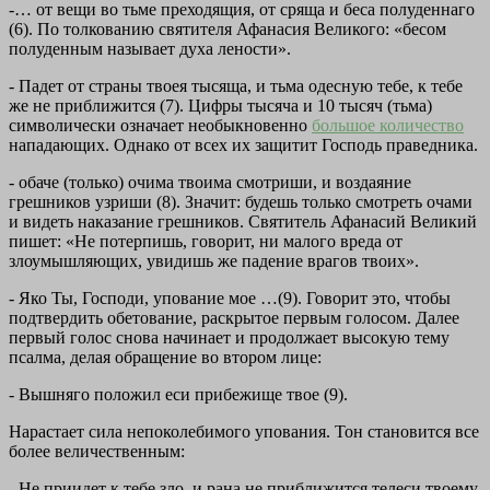
-…
от вещи во тьме преходящия, от сряща и беса полуденнаго
(6). По толкованию святителя Афанасия Великого: «бесом
полуденным называет духа лености».
-
Падет от страны твоея тысяща, и тьма одесную тебе, к тебе
же не приближится
(7). Цифры тысяча и 10 тысяч (тьма)
символически означает необыкновенно
большое количество
нападающих. Однако от всех их защитит Господь праведника.
-
обаче (только) очима твоима смотриши, и воздаяние
грешников узриши
(8). Значит: будешь только смотреть очами
и видеть наказание грешников. Святитель Афанасий Великий
пишет: «Не потерпишь, говорит, ни малого вреда от
злоумышляющих, увидишь же падение врагов твоих».
-
Яко Ты, Господи, упование мое
…(9). Говорит это, чтобы
подтвердить обетование, раскрытое первым голосом. Далее
первый голос снова начинает и продолжает высокую тему
псалма, делая обращение во втором лице:
-
Вышняго положил еси прибежище твое
(9).
Нарастает сила непоколебимого упования. Тон становится все
более величественным:
-
Не приидет к тебе зло, и рана не приближится телеси твоему