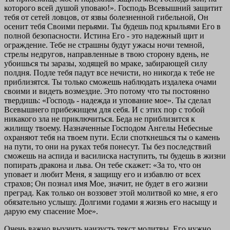
которого всей душой уповаю!». Господь Всевышний защитит
тебя от сетей ловцов, от язвы болезненной гибельной, Он
осенит тебя Своими перьями. Ты будешь под крыльями Его в
полной безопасности. Истина Его - это надежный щит и
ограждение. Тебе не страшны будут ужасы ночи темной,
стрелы недругов, направленные в твою сторону вдень, не
убоишься ты заразы, ходящей во мраке, забирающей силу
полдня. Подле тебя падут все нечисти, но никогда к тебе не
приблизятся. Ты только сможешь наблюдать издалека очами
своими и видеть возмездие. Это потому что ты постоянно
твердишь: «Господь - надежда и упование мое». Ты сделал
Всевышнего прибежищем для себя. И с этих пор с тобой
никакого зла не приключиться. Беда не приблизится к
жилищу твоему. Назначенные Господом Ангелы Небесные
охраняют тебя на твоем пути. Если споткнешься ты о камень
на пути, то они на руках тебя понесут. Ты без последствий
сможешь на аспида и василиска наступить, ты будешь в жизни
попирать дракона и льва. Он тебе скажет: «За то, что он
уповает и любит Меня, я защищу его и избавлю от всех
страхов; Он познал имя Мое, значит, не будет в его жизни
преград. Как только он воззовет этой молитвой ко мне, я его
обязательно услышу. Долгими годами я жизнь его насыщу и
дарую ему спасение Мое».
Очень важно выучить наизусть текст молитвы. Его нужно