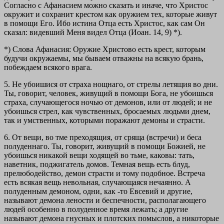
Согласно с Афанасием можно сказать и иначе, что Христос
окружит и сохранит крестом как оружием тех, которые живут
в помощи Его. Ибо истина Отца есть Христос, как сам Он
сказал: видевший Меня видел Отца (Иоан. 14, 9) *).
*) Слова Афанасия: Opyжиe Христово есть крест, которым
будучи окружаемы, мы бываем отважны на всякую брань,
побеждаем всякого врага.
5.
Не убоишися от страха нощнаго, от стрелы летящия во дни.
Ты, говорит, человек, живущий в помощи Бога, не убоишься
страха, случающегося ночью от демонов, или от людей; и не
убоишься стрел, как чувственных, бросаемых людьми днем,
так и умственных, которыми поражают демоны и страсти.
6.
От вещи, во тме преходящия, от сряща (встречи) и беса
полуденнаго.
Ты, говорит, живущий в помощи Божией, не
убоишься никакой вещи ходящей во тьме, каковы: тать,
наветник, поджигатель домов. Темная вещь есть блуд,
прелюбодейство, демон страсти и тому подобное. Встреча
есть всякая вещь невольная, случающаяся нечаянно. А
полуденным демоном, одни, как -то Евсевий и другие,
называют демона лености и беспечности, располагающего
людей особенно в полуденное время лежать; а другие
называют демона гнусных и плотских помыслов, а никоторые