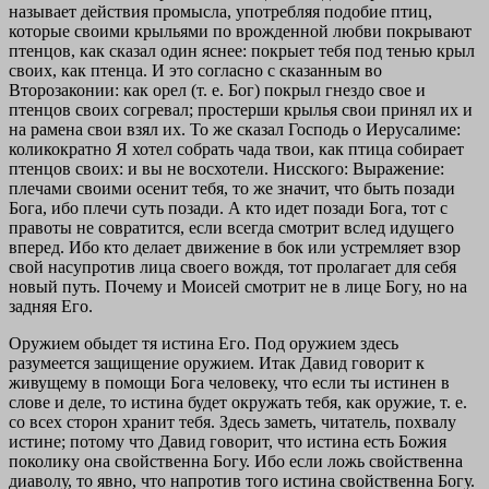
называет действия промысла, употребляя подобие птиц,
которые своими крыльями по врожденной любви покрывают
птенцов, как сказал один яснее: покрыет тебя под тенью крыл
своих, как птенца. И это согласно с сказанным во
Второзаконии: как орел (т. е. Бог) покрыл гнездо свое и
птенцов своих согревал; простерши крылья свои принял их и
на рамена свои взял их. То же сказал Господь о Иерусалиме:
коликократно Я хотел собрать чада твои, как птица собирает
птенцов своих: и вы не восхотели. Нисского: Выражение:
плечами своими осенит тебя, то же значит, что быть позади
Бога, ибо плечи суть позади. А кто идет позади Бога, тот с
правоты не совратится, если всегда смотрит вслед идущего
вперед. Ибо кто делает движение в бок или устремляет взор
свой насупротив лица своего вождя, тот пролагает для себя
новый путь. Почему и Моисей смотрит не в лице Богу, но на
задняя Его.
Оружием обыдет тя истина Его. Под оружием здесь
разумеется защищение оружием. Итак Давид говорит к
живущему в помощи Бога человеку, что если ты истинен в
слове и деле, то истина будет окружать тебя, как оружие, т. е.
со всех сторон хранит тебя. Здесь заметь, читатель, похвалу
истине; потому что Давид говорит, что истина есть Бoжия
поколику она свойственна Богу. Ибо если ложь свойственна
диаволу, то явно, что напротив того истина свойственна Богу.