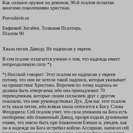
Как сильное оружие на демонов, 90-й псалом испытан
многими поколениями христиан.
Pravoslavie.ru
Евфимий Зигабен. Толковая Псалтирь.
Псалом 90
Хвала песни Давиду. Не надписан у евреев.
В сем псалме излагается учение о том, что надежда имеет
непреодолимую силу *).
*) Нисский говорит: Этот псалом не надписан у евреев
потому, что они не хотели такой надписи, которая указывает
на пришествие Христово. Впрочем по этому надпись не
должна быть отвергаема; ибо она принадлежит 70
переводчикам, которые своим согласием друг с другом
показали, что ими руководствовал Дух. Для нас этот псалом
есть хвала песни, ибо всякая хвала относится к Богу. Слова
Феодорита: Сей псалом учит, что сила упования на Бога есть
необорима: ибо блаженный Давид, прозря издали духовными
очами, что имело быть при блаженном Езекии и, увидев, как
он в надежде на Бога истребил войско Ассириан, написал сей