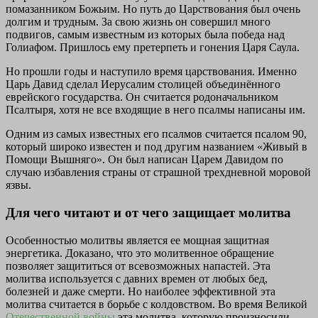
помазанником Божьим. Но путь до Царствования был очень
долгим и трудным. За свою жизнь он совершил много
подвигов, самым известным из которых была победа над
Голиафом. Пришлось ему претерпеть и гонения Царя Саула.
Но прошли годы и наступило время царствования. Именно
Царь Давид сделал Иерусалим столицей объединённого
еврейского государства. Он считается родоначальником
Псалтыря, хотя не все входящие в него псалмы написаны им.
Одним из самых известных его псалмов считается псалом 90,
который широко известен и под другим названием «Живый в
Помощи Вышняго». Он был написан Царем Давидом по
случаю избавления страны от страшной трехдневной моровой
язвы.
Для чего читают и от чего защищает молитва
Особенностью молитвы является ее мощная защитная
энергетика. Доказано, что это молитвенное обращение
позволяет защититься от всевозможных напастей. Эта
молитва используется с давних времен от любых бед,
болезней и даже смерти. Но наиболее эффективной эта
молитва считается в борьбе с колдовством. Во время Великой
Отечественной войны
эта молитва, которую произносили