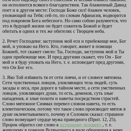
он исполнится всякого благоденствия. Так блаженный Давид
поет и в другом месте: Господи Боже сил! блажен человек,
уповающий на Тебя; сей-то, по словам Афанасия, водворится
под покровом Бога небесного. Но само собою разумеется, что
это в будущей жизни он будет сожитель Божий и будет
обитать в одних и тех же обителях с Творцем неба.
2.
Речет Господеви: заступник мой ecи и прибежище мое, Бог
мой, и уповаю на Него.
Кто, говорит, живет в помощи
Божией, тот скажет смело: Ты, Господи, заступник мой и Ты
один прибежище мое. И пред другими скажет, что Он - Бог
мой и я буду уповать на Него, т. е. исповедает пред другими,
что Он Бог его.
3.
Яко Той избавить тя от сети ловчи, и от словесе мятежна.
Сети чувственных ловцов, уловляющих тела людей, суть
засады и леса, при дороге в тайном месте, а сети умственных
ловцов, уловляющих души, то есть, демонов, суть злые
нападения, и злые похоти и наветы посредством страстей.
Слово мятежное Симмах перевел словом навета, то есть
клеветническим, потому что такое слово производит мятеж в
душе оклеветываемого, почему и Соломон сказал: страшное
слово возмущает сердце мужа праведного (Прит. 12, 25).
Пророк обратил cиe слово к
истинному человеку
, т. е.
живущему в помощи Всевышнего в виде обращения к нему,