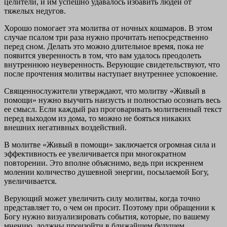
целители, и им успешно удавалось избавить людей от
тяжелых недугов.
Хорошо помогает эта молитва от ночных кошмаров. В этом
случае псалом три раза нужно прочитать непосредственно
перед сном. Делать это можно длительное время, пока не
появится уверенность в том, что вам удалось преодолеть
внутреннюю неуверенность. Верующие свидетельствуют, что
после прочтения молитвы наступает внутреннее успокоение.
Священнослужители утверждают, что молитву «Живый в
помощи» нужно выучить наизусть и полностью осознать весь
ее смысл. Если каждый раз проговаривать молитвенный текст
перед выходом из дома, то можно не бояться никаких
внешних негативных воздействий.
В молитве «Живый в помощи» заключается огромная сила и
эффективность ее увеличивается при многократном
повторении. Это вполне объяснимо, ведь при искреннем
молении количество душевной энергии, посылаемой Богу,
увеличивается.
Верующий может увеличить силу молитвы, когда точно
представляет то, о чем он просит. Поэтому при обращении к
Богу нужно визуализировать события, которые, по вашему
мнению, должны произойти в ближайшем будущем.