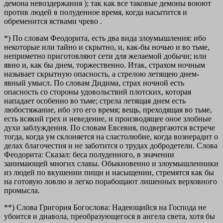
демона невоздержания ); так как все таковые демоны воюют
против людей в полуденное время, когда насытится и
обременится яствами чрево .
*) По словам Феодорита, есть два вида злоумышления: ибо
некоторые или тайно и скрытно, и, как-бы ночью и во тьме,
неприметно приготовляют сети для желаемой добычи; или
явно и, как бы днем, торжественно. Итак, страхом ночным
называет скрытную опасность, а стрелою летящею днем-
явный умысл. По словам Дидима, страх ночной есть
опасность со стороны удовольствий плотских, которая
нападает особенно во тьме; стрела летящая днем есть
любостяжание, ибо это его время; вещь, преходящая во тьме,
есть всякий грех и неведение, и производящее оное злобные
духи заблуждения. По словам Евсевия, подвергаются встрече
тогда, когда ум склоняется на сластолюбие, когда вознерадит о
делах благочестия и не заботится о трудах добродетели. Слова
Феодорита: Сказал: беса полуденного, в значении
занимающей многих славы. Обыкновенно и злоумышленники
из людей по вкушении пищи и насыщении, стремятся как бы
на готовую ловлю и легко порабощают лишенных верховного
промысла.
**) Слова Григория Богослова: Надеющийся на Господа не
убоится и диaвoлa, преобразующегося в ангела света, хотя бы