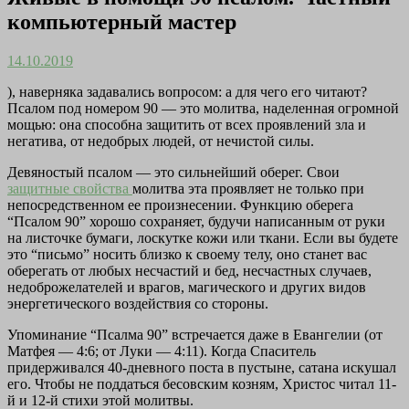
компьютерный мастер
14.10.2019
), наверняка задавались вопросом: а для чего его читают?
Псалом под номером 90 — это молитва, наделенная огромной
мощью: она способна защитить от всех проявлений зла и
негатива, от недобрых людей, от нечистой силы.
Девяностый псалом — это сильнейший оберег. Свои
защитные свойства
молитва эта проявляет не только при
непосредственном ее произнесении. Функцию оберега
“Псалом 90” хорошо сохраняет, будучи написанным от руки
на листочке бумаги, лоскутке кожи или ткани. Если вы будете
это “письмо” носить близко к своему телу, оно станет вас
оберегать от любых несчастий и бед, несчастных случаев,
недоброжелателей и врагов, магического и других видов
энергетического воздействия со стороны.
Упоминание “Псалма 90” встречается даже в Евангелии (от
Матфея — 4:6; от Луки — 4:11). Когда Спаситель
придерживался 40-дневного поста в пустыне, сатана искушал
его. Чтобы не поддаться бесовским козням, Христос читал 11-
й и 12-й стихи этой молитвы.