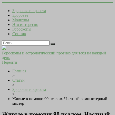
Здоровье и красота
Здоровье
Молитвы
Это интересно
Гороскопы
Сонник
Гороскопы и астрологический прогноз для тебя на каждый
день
Перейти
Главная
>
Статьи
>
Здоровье и красота
>
Живые в помощи 90 псалом. Частный компьютерный
мастер
Живые в помощи 90 псалом. Частный