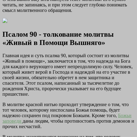
читать, не запинаясь, и при этом следует глубоко понимать
смысл молитвенного обращения.
Псалом 90 - толкование молитвы
«Живый в Помощи Вышняго»
Главная идея и суть псалма 90, который состоит из молитвы
«Живый в помощи», заключается в том, что надежда на Бога
для каждого верующего имеет непреодолимую силу. Человек,
который живет верой в Господа и надеждой на его участие в
своей жизни, обязательно обретет в нем защитника и
спасителя. Этот псалом, написанный за тысячелетие до
рождения Христа, пророчески указывает на его будущее
пришествие.
В молитве красной нитью проходит утверждение о том, что
тот человек, которому ниспослана Божья помощь, будет
надежно сохранен под покровом Божьим. Кроме того,
Божьи
заповеди
даны людям, чтобы противостоять против демонов и
прочих несчастий.
В молитве акцентируется внимание на том, что человек,