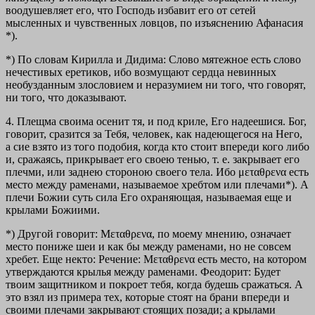
воодушевляет его, что Господь избавит его от сетей
мысленных и чувственных ловцов, по изъяснению Афанасия
*).
*) По словам Кирилла и Дидима: Слово мятежное есть слово
нечестивых еретиков, ибо возмущают сердца невинных
необузданным злословием и неразумием ни того, что говорят,
ни того, что доказывают.
4.
Плещма своима осенит тя, и под криле, Его надеешися.
Бог,
говорит, сразится за Тебя, человек, как надеющегося на Него,
a cиe взято из того подобия, когда кто стоит впереди кого либо
и, сражаясь, прикрывает его своею тенью, т. е. закрывает его
плечми, или заднею стороною своего тела. Ибо μεταθρενα есть
место между раменами, называемое хребтом или плечами*). А
плечи Божии суть сила Его охраняющая, называемая еще и
крылами Божиими.
*) Другой говорит: Μεταθρενα, по моему мнению, означает
место пониже шеи и как бы между раменами, но не совсем
хребет. Еще некто: Речение: Μεταθρενα есть место, на котором
утверждаются крылья между раменами. Феодорит: Будет
твоим защитником и покроет тебя, когда будешь сражаться. А
это взял из примера тех, которые стоят на брани впереди и
своими плечами закрывают стоящих позади; а крылами