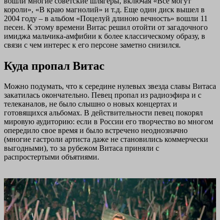
вошли многие советские шлягеры, включая «Все могут
короли», «В краю магнолий» и т.д. Еще один диск вышел в
2004 году – в альбом «Поцелуй длиною вечность» вошли 11
песен. К этому времени Витас решил отойти от загадочного
имиджа мальчика-амфибии к более классическому образу, в
связи с чем интерес к его персоне заметно снизился.
Куда пропал Витас
Можно подумать, что к середине нулевых звезда славы Витаса
закатилась окончательно. Певец пропал из радиоэфира и с
телеканалов, не было слышно о новых концертах и
готовящихся альбомах. В действительности певец покорял
мировую аудиторию: если в России его творчество во многом
опередило свое время и было встречено неоднозначно
(многие гастроли артиста даже не становились коммерчески
выгодными), то за рубежом Витаса приняли с
распростертыми объятиями.