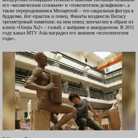
его «космическим соловьем» и «повелителем дельфинов», а
также переродившимся Миларепой – это сакральная фигура в
буддизме, йог-практик и певец. Фанаты воздвигли Витасу
трехметровый памятник: на нем певец запечатлен в образе из
клипа «Опера №2» – голый, с жабрами и аккордеоном. В 2011
году канал MTV Asia наградил его званием «исполнителем
года».