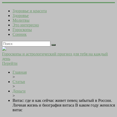
Здоровье и красота
Здоровье
Молитвы
Это интересно
Гороскопы
Сонник
Гороскопы и астрологический прогноз для тебя на каждый
день
Перейти
Главная
>
Статьи
>
Деньги
>
Витас: где и как сейчас живет певец забытый в России.
Личная жизнь и биография витаса В каком году женился
витас