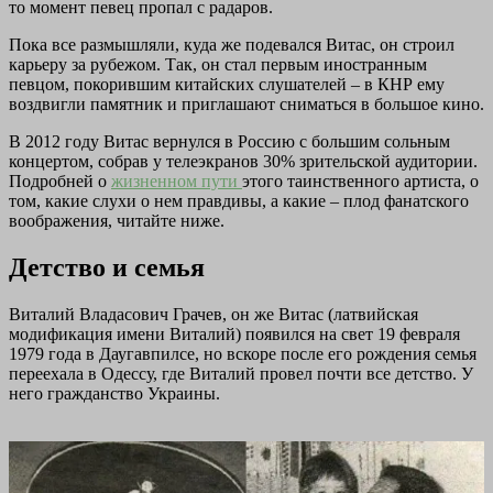
то момент певец пропал с радаров.
Пока все размышляли, куда же подевался Витас, он строил
карьеру за рубежом. Так, он стал первым иностранным
певцом, покорившим китайских слушателей – в КНР ему
воздвигли памятник и приглашают сниматься в большое кино.
В 2012 году Витас вернулся в Россию с большим сольным
концертом, собрав у телеэкранов 30% зрительской аудитории.
Подробней о
жизненном пути
этого таинственного артиста, о
том, какие слухи о нем правдивы, а какие – плод фанатского
воображения, читайте ниже.
Детство и семья
Виталий Владасович Грачев, он же Витас (латвийская
модификация имени Виталий) появился на свет 19 февраля
1979 года в Даугавпилсе, но вскоре после его рождения семья
переехала в Одессу, где Виталий провел почти все детство. У
него гражданство Украины.