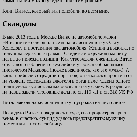
комментарии можно увидеть под этим роликом.
Клип Витаса, который так полюбили во всем мире
Скандалы
В мае 2013 года в Москве Витас на автомобиле марки
«Инфинити» совершил наезд на велосипедистку Ольгу
Холодову и протаранил два автомобиля. Женщина выжила, но
получила серьезные травмы. Свидетели окружили машину
певца до приезда полиции. Как утверждали очевидцы, Витас
отказался от общения с кем-либо и угрожал собравшимся
пистолетом Макарова (позже выяснилось, что это муляж). А
когда прибыли сотрудники органов, он отказался пройти тест
на уровень содержания алкоголя в организме, ударил одного
полицейского, а остальных обозвал «петухами». В результате
на певца завели уголовные дела по ст. 119 ч.1 и ст. 318 УК РФ.
Витас наехал на велосипедистку и угрожал ей пистолетом
Пока дело Витаса находилось в суде, его продюсер вскрыл
вены. К счастью, суицид удалось предотвратить; мужчину
поместили в психлечебницу.