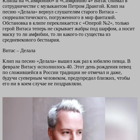
Клипы на «Симфонию» и «Симфонию 4» Витас снимал в
сотрудничестве с музыкантом Петром Дрангой. Клип на
песню «Делала» вернул слушателям старого Витаса –
сюрреалистического, погруженного в мир фантазий.
Обстановка в клипе перекликается с «Оперой №2», только
герой Витаса теперь не скрывает жабры под шарфом, а носит
маску то ли амфибии, то ли какого-то существа из
средневекового бестиария.
Витас – Делала
Клип на песню «Делала» вышел как раз к юбилею певца. В
феврале Витасу исполнилось 40. Этот день рождения певец
по сложившейся в России традиции не отмечал и даже,
будучи суеверным человеком, предупредил близких, чтобы
его ни в коем случае не поздравляли.