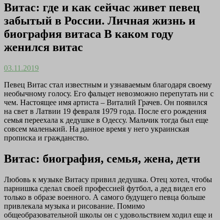
Витас: где и как сейчас живет певец
забытый в России. Личная жизнь и
биография витаса В каком году
женился витас
03.11.2019
Певец Витас стал известным и узнаваемым благодаря своему
необычному голосу. Его фальцет невозможно перепутать ни с
чем. Настоящее имя артиста – Виталий Грачев. Он появился
на свет в Латвии 19 февраля 1979 года. После его рождения
семья переехала к дедушке в Одессу. Мальчик тогда был еще
совсем маленький. На данное время у него украинская
прописка и гражданство.
Витас: биография, семья, жена, дети
Любовь к музыке Витасу привил дедушка. Отец хотел, чтобы
парнишка сделал своей профессией футбол, а дед видел его
только в образе военного. А самого будущего певца больше
привлекала музыка и рисование. Помимо
общеобразовательной школы он с удовольствием ходил еще и