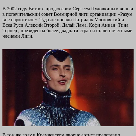
В 2002 году Витас с продюсером Сергеем Пудовкиным вошли
в попечительский совет Всемирной лиги организации «Разум
вне наркотиков». Туда же попали Патриарх Московский и
Всея Руси Алексий Второй, Далай Лама, Кофи Аннан, Тина
Тернер , президенты более двадцати стран и стали почетными
членами Лиги.
В том же году в Кремлевском дворце артист представил