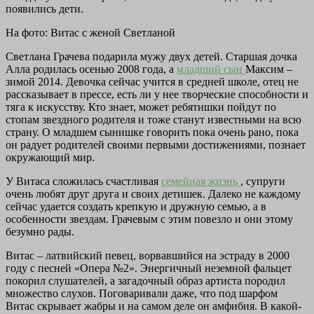
появились дети.
На фото: Витас с женой Светланой
Светлана Грачева подарила мужу двух детей. Старшая дочка
Алла родилась осенью 2008 года, а
младший сын
Максим –
зимой 2014. Девочка сейчас учится в средней школе, отец не
рассказывает в прессе, есть ли у нее творческие способности и
тяга к искусству. Кто знает, может ребятишки пойдут по
стопам звездного родителя и тоже станут известными на всю
страну. О младшем сынишке говорить пока очень рано, пока
он радует родителей своими первыми достижениями, познает
окружающий мир.
У Витаса сложилась счастливая
семейная жизнь
, супруги
очень любят друг друга и своих детишек. Далеко не каждому
сейчас удается создать крепкую и дружную семью, а в
особенности звездам. Грачевым с этим повезло и они этому
безумно рады.
Витас – латвийский певец, ворвавшийся на эстраду в 2000
году с песней «Опера №2». Энергичный неземной фальцет
покорил слушателей, а загадочный образ артиста породил
множество слухов. Поговаривали даже, что под шарфом
Витас скрывает жабры и на самом деле он амфибия. В какой-