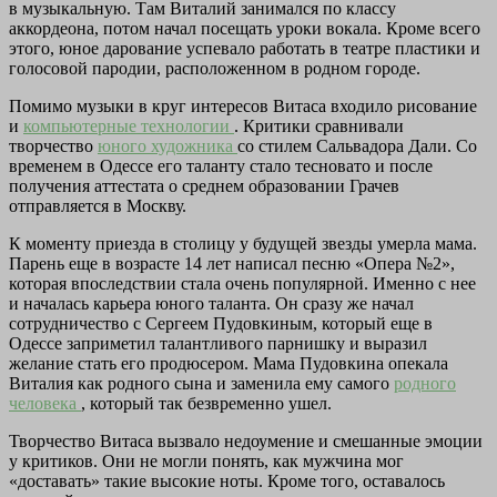
в музыкальную. Там Виталий занимался по классу
аккордеона, потом начал посещать уроки вокала. Кроме всего
этого, юное дарование успевало работать в театре пластики и
голосовой пародии, расположенном в родном городе.
Помимо музыки в круг интересов Витаса входило рисование
и
компьютерные технологии
. Критики сравнивали
творчество
юного художника
со стилем Сальвадора Дали. Со
временем в Одессе его таланту стало тесновато и после
получения аттестата о среднем образовании Грачев
отправляется в Москву.
К моменту приезда в столицу у будущей звезды умерла мама.
Парень еще в возрасте 14 лет написал песню «Опера №2»,
которая впоследствии стала очень популярной. Именно с нее
и началась карьера юного таланта. Он сразу же начал
сотрудничество с Сергеем Пудовкиным, который еще в
Одессе заприметил талантливого парнишку и выразил
желание стать его продюсером. Мама Пудовкина опекала
Виталия как родного сына и заменила ему самого
родного
человека
, который так безвременно ушел.
Творчество Витаса вызвало недоумение и смешанные эмоции
у критиков. Они не могли понять, как мужчина мог
«доставать» такие высокие ноты. Кроме того, оставалось