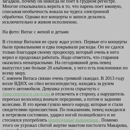
загадкой, почему он никогда не поет в грудном регистре.
Многие отказывались верить в то, что парень поет вживую,
списывая необычность вокала на чудеса электронной
обработки. Однако все концерты и записи делались
исключительно в живом исполнении.
На фото: Витас с женой и детьми
В столице Виталия не сразу ждал успех. Первые его концерты
были провальными и едва покрывали расходы. Он не сдался
только благодаря своему продюсеру, который очень в него
верил и продолжал работать. Надо отметить, что старания
оказались ненапрасными. На сегодняшний день певец
выпустил уже больше 20 альбомов, у него есть поклонники по
всему миру.
С именем Витаса связан очень громкий скандал. В 2013 году
возле ВДНХ он сбил велосипедистку, находясь за рулем
своего автомобиля. Девушка успела спрыгнуть с
транспортного средства
и отскочить в сторону, а нарушитель
переехал велосипед вначале передними, а потом и задними
колесами. В это время гуляло много народу, которые и стали
свидетелями происшествия. По показаниям, певец находился
в нетрезвом состоянии, ударил ногой полицейского и не
стеснялся употреблять
нецензурные выражения
. Помимо
этого он угрожал сбитой жертве макетом пистолета Макарова,