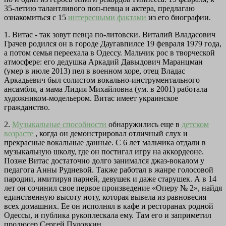
35-летию талантливого поп-певца и актера, предлагаю
ознакомиться с 15
интересными фактами
из его биографии.
1. Витас - так зовут певца по-литовски. Виталий Владасович
Грачев родился он в городе Даугавпилсе 19 февраля 1979 года,
а потом семья переехала в Одессу. Мальчик рос в творческой
атмосфере: его дедушка Аркадий Давыдович Маранцман
(умер в июле 2013) пел в военном хоре, отец Владас
Аркадьевич был солистом вокально-инструментального
ансамбля, а мама Лидия Михайловна (ум. в 2001) работала
художником-модельером. Витас имеет украинское
гражданство.
2.
Музыкальные способности
обнаружились еще в
детском
возрасте
, когда он демонстрировал отличный слух и
прекрасные вокальные данные. С 6 лет мальчика отдали в
музыкальную школу, где он постигал игру на аккордеоне.
Позже Витас достаточно долго занимался джаз-вокалом у
педагога Анны Рудневой. Также работал в жанре голосовой
пародии, имитируя парней, девушек и даже старушек. А в 14
лет он сочинил свое первое произведение «Оперу № 2», найдя
единственную высоту ноту, которая вывела из равновесия
всех домашних. Ее он исполнял в кафе и ресторанах родной
Одессы, и публика рукоплескала ему. Там его и заприметил
продюсер Сергей Пудовкин.