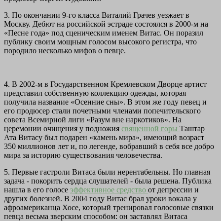
3. По окончании 9-го класса Виталий Грачев уезжает в
Москву. Дебют на российской эстраде состоялся в 2000-м на
«Песне года» под сценическим именем Витас. Он поразил
публику своим мощным голосом высокого регистра, что
породило несколько мифов о певце.
4. В 2002-м в Государственном Кремлевском Дворце артист
представил собственную коллекцию одежды, которая
получила название «Осенние сны». В этом же году певец и
его продюсер стали почетными членами попечительского
совета Всемирной лиги «Разум вне наркотиков». На
церемонии очищения у подножия
священной горы
Таштар
Ата Витасу был подарен «камень мира», имеющий возраст
350 миллионов лет и, по легенде, вобравший в себя все добро
мира за историю существования человечества.
5. Первые гастроли Витаса были нерентабельны. Но главная
задача - покорить сердца слушателей - была решена. Публика
нашла в его голосе
эффективное средство
от депрессии и
других болезней. В 2004 году Витас брал уроки вокала у
афроамериканца Хосе, который тренировал голосовые связки
певца весьма зверским способом: он заставлял Витаса