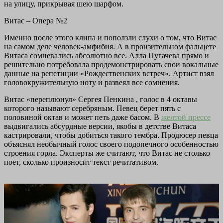
на улицу, прикрывая шею шарфом.
Витас – Опера №2
Именно после этого клипа и поползли слухи о том, что Витас
на самом деле человек-амфибия. А в пронзительном фальцете
Витаса сомневались абсолютно все. Алла Пугачева прямо и
решительно потребовала продемонстрировать свои вокальные
данные на репетиции «Рождественских встреч». Артист взял
головокружительную ноту и развеял все сомнения.
Витас «переплюнул» Сергея Пенкина , голос в 4 октавы
которого называют серебряным. Певец берет пять с
половиной октав и может петь даже басом. В
желтой прессе
выдвигались абсурдные версии, якобы в детстве Витаса
кастрировали, чтобы добиться такого тембра. Продюсер певца
объяснял необычный голос своего подопечного особенностью
строения горла. Эксперты же считают, что Витас не столько
поет, сколько произносит текст речитативом.