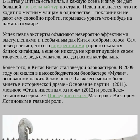
В Китае у Витаса есть вилла, а каждую осень и зиму он дает
большой
гастрольный тур
по стране. Певец признается, что не
ходит по местным улицам в одиночестве – поклонники не
дают ему спокойно пройти, порываясь урвать что-нибудь на
память о кумире.
Успех певца эксперты объясняют невероятно эффектными
выступлениями и необычным для Китая тембром голоса. Сам
певец считает, что его
внутренний мир
просто оказался
близок китайцам, а еще он никогда не кривит душой в своем
творчестве, ведь слушатель всегда распознает фальшь.
Более того, в Китая Витас стал звездой блокбастеров. В 2009
году он снялся в высокобюджетном блокбастере «Мулан»,
основанном на китайском эпосе. Также его можно было
видеть в исторической драме «Основание партии» (2011),
мюзикле «Стать известным за ночь» (2012) и российско-
китайском сериале «
Последний секрет
Мастера» с Виктором
Логиновым в главной роли.