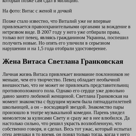
который позже сам сдал в милицию.
На фото: Витас с женой и дочкой
Позже стало известно, что Виталий уже не впервые
привлекается правоохранительными органами за вождение в
нетрезвом виде. В 2007 году у него уже отбирали права,
только вот певец, являясь гражданином Украины, поспешил
получить новые. Но опять его уличили в серьезном
нарушении и на 1,5 года отобрали удостоверение.
Жена Витаса Светлана Гранковская
Личная жизнь Витаса привлекает внимание поклонников не
меньше, чем его творчество. Певец обладает необычной
внешностью, что не может не привлекать представительниц
противоположного пола. Однако его сердце уже довольно
давно занято любимой женщиной. Светлана Гранковская на
момент знакомства с будущим мужем была пятнадцатилетней
школьницей, а он – восходящей звездой. Знакомство пары
произошло в театре музыкальной комедии. Парень увидел
мимолетом за кулисами Свету и сразу же в нее влюбился. Да
настолько сильно, что решил украсть возлюбленную, что
собственно говоря, и сделал. Весь тот ужас, который испытал
отец девушки в то время, он понял только тогда, когда у него