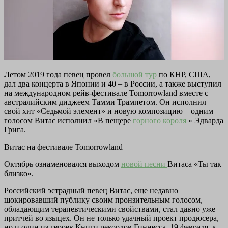
Летом 2019 года певец провел
большой тур
по КНР, США,
дал два концерта в Японии и 40 – в России, а также выступил
на международном рейв-фестивале Tomorrowland вместе с
австралийским диджеем Тамми Трампетом. Он исполнил
свой хит «Седьмой элемент» и новую композицию – одним
голосом Витас исполнил «В пещере
горного короля
» Эдварда
Грига.
Витас на фестивале Tomorrowland
Октябрь ознаменовался выходом
новой песни
Витаса «Ты так
близко».
Российский эстрадный певец Витас, еще недавно
шокировавший публику своим пронзительным голосом,
обладающим терапевтическими свойствами, стал давно уже
притчей во языцех. Он не только удачный проект продюсера,
но и один из героев Книги рекордов Гиннесса. 19 февраля, к