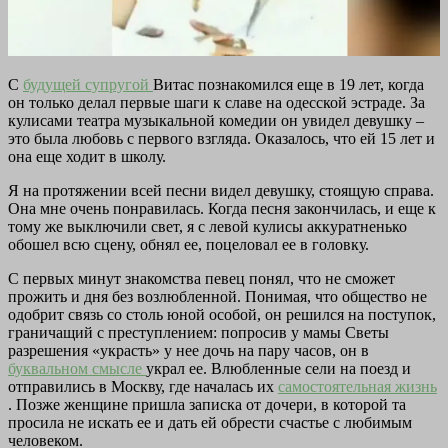
С
будущей супругой
Витас познакомился еще в 19 лет, когда
он только делал первые шаги к славе на одесской эстраде. За
кулисами театра музыкальной комедии он увидел девушку –
это была любовь с первого взгляда. Оказалось, что ей 15 лет и
она еще ходит в школу.
Я на протяжении всей песни видел девушку, стоящую справа.
Она мне очень понравилась. Когда песня закончилась, и еще к
тому же выключили свет, я с левой кулисы аккуратненько
обошел всю сцену, обнял ее, поцеловал ее в головку.
С первых минут знакомства певец понял, что не сможет
прожить и дня без возлюбленной. Понимая, что общество не
одобрит связь со столь юной особой, он решился на поступок,
граничащий с преступлением: попросив у мамы Светы
разрешения «украсть» у нее дочь на пару часов, он в
буквальном смысле
украл ее. Влюбленные сели на поезд и
отправились в Москву, где началась их
самостоятельная жизнь
. Позже женщине пришла записка от дочери, в которой та
просила не искать ее и дать ей обрести счастье с любимым
человеком.