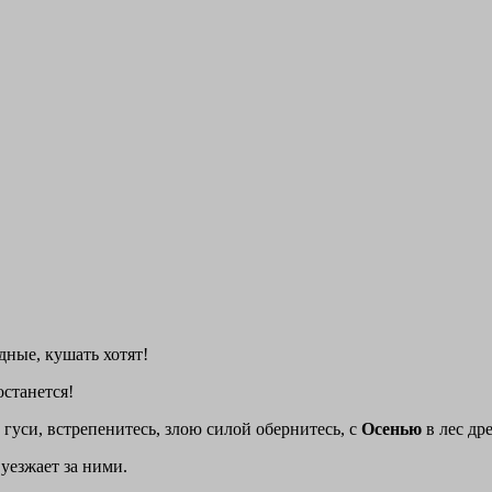
одные, кушать хотят!
останется!
а, гуси, встрепенитесь, злою силой обернитесь, с
Осенью
в лес др
 уезжает за ними.