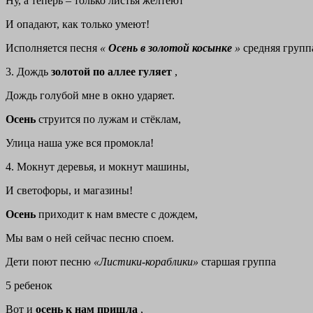
Ну, а теперь – только листья желтеют
И опадают, как только умеют!
Исполняется песня
«
Осень в золотой косынке
»
средняя групп
3. Дождь
золотой по аллее гуляет
,
Дождь голубой мне в окно ударяет.
Осень
струится по лужам и стёклам,
Улица наша уже вся промокла!
4. Мокнут деревья, и мокнут машины,
И светофоры, и магазины!
Осень
приходит к нам вместе с дождем,
Мы вам о ней сейчас песню споем.
Дети поют песню
«Листики-кораблики»
старшая группа
5 ребенок
Вот и
осень к нам пришла
,