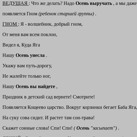
ВЕДУЩАЯ
: Что же делать? Надо
Осень выручать
, а мы даже
появляется Гном
(ребенок старшей группы)
.
ГНОМ
: Я - волшебник, добрый гном,
От меня вам всем поклон,
Видел я, Куда Яга
Нашу
Осень унесла
.
Укажу вам путь-дорогу,
Не жалейте только ног,
Нашу
Осень вы найдете
,
Праздник в детский сад вернете! Смотрите!
Появляется Кощеево царство. Вокруг корзинки бегает Баба Яг
На суку сова сидит. И растет там сон-трава!
Скажет сонные слова! Спи! Спи!
(
Осень
"засыпает")
.