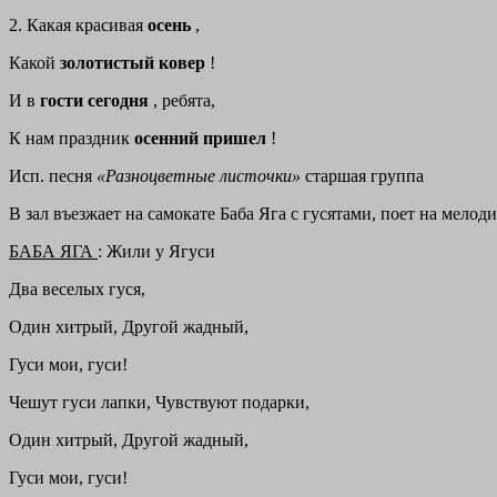
2. Какая красивая
осень
,
Какой
золотистый ковер
!
И в
гости сегодня
, ребята,
К нам праздник
осенний пришел
!
Исп. песня
«Разноцветные листочки»
старшая группа
В зал въезжает на самокате Баба Яга с гусятами, поет на мелод
БАБА ЯГА
: Жили у Ягуси
Два веселых гуся,
Один хитрый, Другой жадный,
Гуси мои, гуси!
Чешут гуси лапки, Чувствуют подарки,
Один хитрый, Другой жадный,
Гуси мои, гуси!