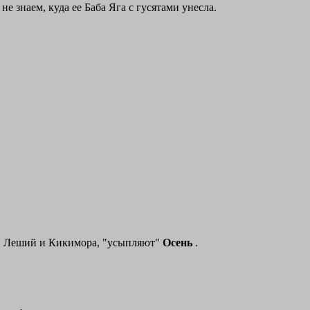
 не знаем, куда ее Баба Яга с гусятами унесла.
а, Леший и Кикимора, "усыпляют"
Осень
.