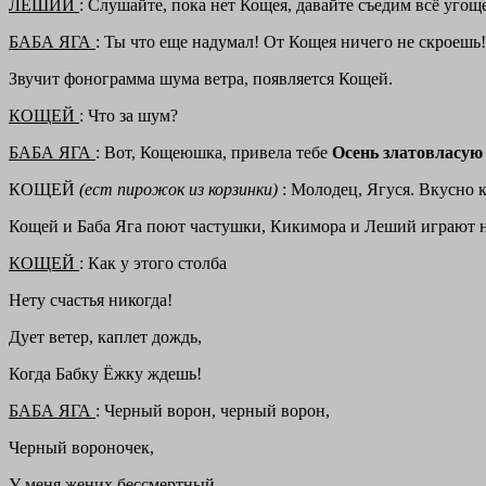
ЛЕШИЙ
: Слушайте, пока нет Кощея, давайте съедим всё угощ
БАБА ЯГА
: Ты что еще надумал! От Кощея ничего не скроешь
Звучит фонограмма шума ветра, появляется Кощей.
КОЩЕЙ
: Что за шум?
БАБА ЯГА
: Вот, Кощеюшка, привела тебе
Осень златовласу
КОЩЕЙ
(ест пирожок из корзинки)
: Молодец, Ягуся. Вкусно 
Кощей и Баба Яга поют частушки, Кикимора и Леший играют 
КОЩЕЙ
: Как у этого столба
Нету счастья никогда!
Дует ветер, каплет дождь,
Когда Бабку Ёжку ждешь!
БАБА ЯГА
: Черный ворон, черный ворон,
Черный вороночек,
У меня жених бессмертный,