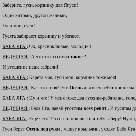
Заберите, гуси, корзинку для Ягуси!
Один хитрый, другой жадный,
Гуси мои, гуси!
Гусята забирают корзинку и убегают.
БАБА ЯГА
: Ох, красноклювые, молодцы!
ВЕДУЩАЯ
: А что это за
гости такие
?
И угощение наше забрали!
БАБА ЯГА
: Карета моя, гуси мои, корзинка тоже моя!
ВЕДУЩАЯ
: Как это твоя? Это
Осень
для всех ребят принесла!
БАБА ЯГА
: Ну и что! У меня тоже два гусенка-ребятенка, гол
ВЕДУЩАЯ
: Баба Яга, давай
угостим всех ребят
. И гусятам д
БАБА ЯГА
: Еще чего! Раз на то пошло, то и тебя заберу! Ну-к
Гуси берут
Осень под руки
, машут крыльями, уходят. Баба Яга