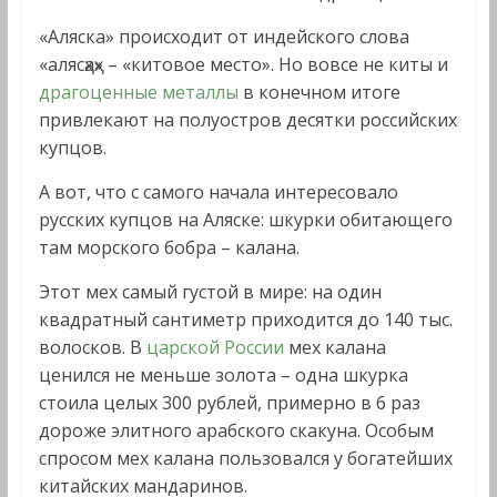
«Аляска» происходит от индейского слова
«алясҳаҳ» – «китовое место». Но вовсе не киты и
драгоценные металлы
в конечном итоге
привлекают на полуостров десятки российских
купцов.
А вот, что с самого начала интересовало
русских купцов на Аляске: шкурки обитающего
там морского бобра – калана.
Этот мех самый густой в мире: на один
квадратный сантиметр приходится до 140 тыс.
волосков. В
царской России
мех калана
ценился не меньше золота – одна шкурка
стоила целых 300 рублей, примерно в 6 раз
дороже элитного арабского скакуна. Особым
спросом мех калана пользовался у богатейших
китайских мандаринов.