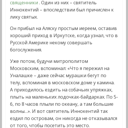
священники
. Один из них – святитель
Иннокентий – впоследствии был причислен к
лику святых.
Он прибыл на Аляску простым иереем, оставив
хороший приход в Иркутске, когда узнал, что в
Русской Америке некому совершать
богослужения.
Уже потом, будучи митрополитом
Московским, вспоминал: «Что я пережил на
Уналашке – даже сейчас мурашки бегут по
телу, вспоминая в московском доме у камина.
А приходилось ездить на собачьих упряжках,
плыть на маленьких лодочках-байдарках. По 5-
6, по 8 часов плыли по океану, а там большие
волны…». И вот святитель Иннокентий так
ездил по островам, он никогда не отказывался
от того, чтобы посетить это место.