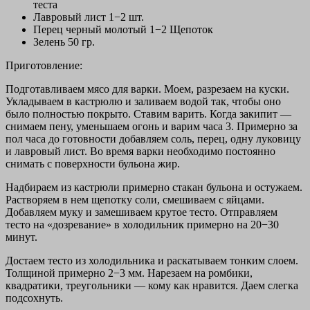
теста
Лавровый лист 1−2 шт.
Перец черный молотый 1−2 Щепоток
Зелень 50 гр.
Приготовление:
Подготавливаем мясо для варки. Моем, разрезаем на куски.
Укладываем в кастрюлю и заливаем водой так, чтобы оно
было полностью покрыто. Ставим варить. Когда закипит —
снимаем пену, уменьшаем огонь и варим часа 3. Примерно за
пол часа до готовности добавляем соль, перец, одну луковицу
и лавровый лист. Во время варки необходимо постоянно
снимать с поверхности бульона жир.
Надбираем из кастрюли примерно стакан бульона и остужаем.
Растворяем в нем щепотку соли, смешиваем с яйцами.
Добавляем муку и замешиваем крутое тесто. Отправляем
тесто на «дозревание» в холодильник примерно на 20−30
минут.
Достаем тесто из холодильника и раскатываем тонким слоем.
Толщиной примерно 2−3 мм. Нарезаем на ромбики,
квадратики, треугольники — кому как нравится. Даем слегка
подсохнуть.