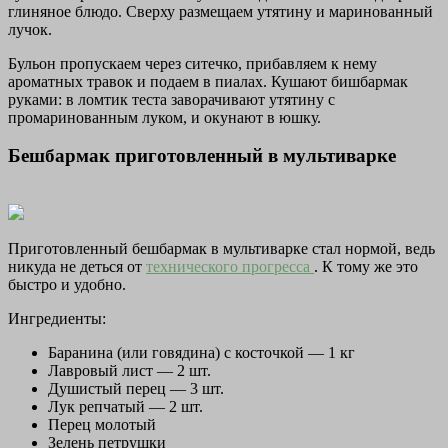
глиняное блюдо. Сверху размещаем утятину и маринованный
лучок.
Бульон пропускаем через ситечко, прибавляем к нему
ароматных травок и подаем в пиалах. Кушают бишбармак
руками: в ломтик теста заворачивают утятину с
промаринованным луком, и окунают в юшку.
Бешбармак приготовленный в мультиварке
Приготовленный бешбармак в мультиварке стал нормой, ведь
никуда не деться от
технического прогресса
. К тому же это
быстро и удобно.
Ингредиенты:
Баранина (или говядина) с косточкой — 1 кг
Лавровый лист — 2 шт.
Душистый перец — 3 шт.
Лук репчатый — 2 шт.
Перец молотый
Зелень петрушки