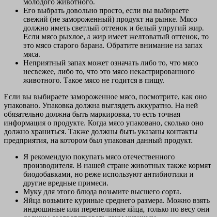
молодого животного.
Его выбрать довольно просто, если вы выбираете
свежий (не замороженный) продукт на рынке. Мясо
должно иметь светлый оттенок и белый упругий жир.
Если мясо рыхлое, а жир имеет желтоватый оттенок, то
это мясо старого барана. Обратите внимание на запах
мяса.
Неприятный запах может означать либо то, что мясо
несвежее, либо то, что это мясо некастрированного
животного. Такое мясо не годится в пищу.
Если вы выбираете замороженное мясо, посмотрите, как оно
упаковано. Упаковка должна выглядеть аккуратно. На ней
обязательно должна быть маркировка, то есть точная
информация о продукте. Когда мясо упаковано, сколько оно
должно храниться. Также должны быть указаны контакты
предприятия, на котором был упакован данный продукт.
Я рекомендую покупать мясо отечественного
производителя. В нашей стране животных также кормят
биодобавками, но реже используют антибиотики и
другие вредные примеси.
Муку для этого блюда возьмите высшего сорта.
Яйца возьмите куриные среднего размера. Можно взять
индюшиные или перепелиные яйца, только по весу они