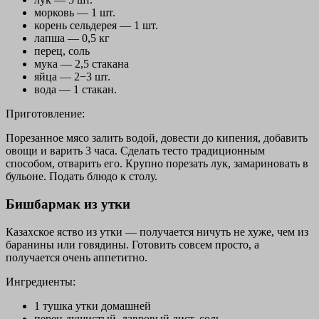
морковь — 1 шт.
корень сельдерея — 1 шт.
лапша — 0,5 кг
перец, соль
мука — 2,5 стакана
яйца — 2−3 шт.
вода — 1 стакан.
Приготовление:
Порезанное мясо залить водой, довести до кипения, добавить
овощи и варить 3 часа. Сделать тесто традиционным
способом, отварить его. Крупно порезать лук, замариновать в
бульоне. Подать блюдо к столу.
Бишбармак из утки
Казахское яство из утки — получается ничуть не хуже, чем из
баранины или говядины. Готовить совсем просто, а
получается очень аппетитно.
Ингредиенты:
1 тушка утки домашней
перец душистый, лавровый лист, соль