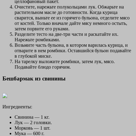
целлофановый пакет.
Очистите, нарежьте полукольцами лук. Обжарьте на
растительном масле до готовности. Когда курица
сварится, выньте ее из горячего бульона, отделите мясо
от костей. Только вначале дайте мясу немного остыть,
затем порвите его руками.
Разделите тесто на две-три части и раскатайте их.
Нарежьте ромбиками.
Возьмите часть бульона, в котором варилась курица, и
отварите в нем ромбики. Оставшийся бульон подавайте
в глубокой миске.
На тарелку выложите ромбики, затем лук, мясо.
Подавайте блюдо горячим.
Бешбармак из свинины
Ингредиенты:
Свинина — 1 кг.
Лук — 2 головки.
Морковь — 1 шт.
Мука — 600 г.