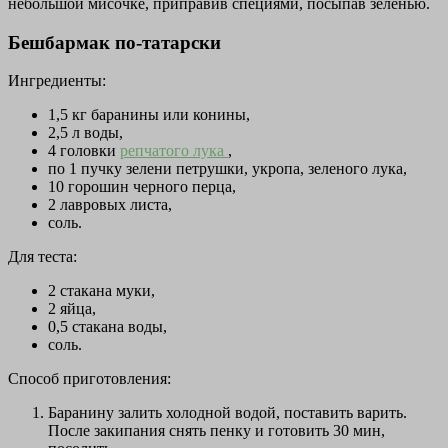
небольшой мисочке, приправив специями, посыпав зеленью.
Бешбармак по-татарски
Ингредиенты:
1,5 кг баранины или конины,
2,5 л воды,
4 головки
репчатого лука
,
по 1 пучку зелени петрушки, укропа, зеленого лука,
10 горошин черного перца,
2 лавровых листа,
соль.
Для теста:
2 стакана муки,
2 яйца,
0,5 стакана воды,
соль.
Способ приготовления:
Баранину залить холодной водой, поставить варить.
После закипания снять пенку и готовить 30 мин,