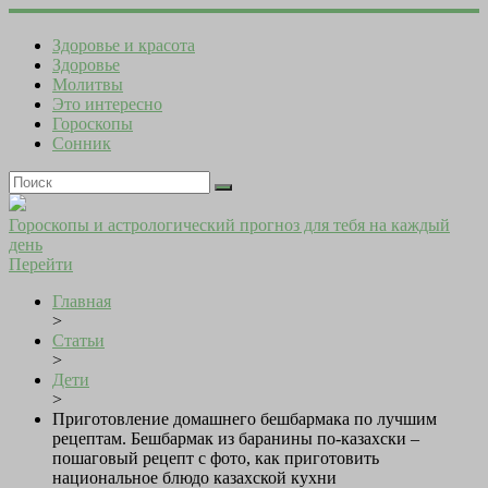
Здоровье и красота
Здоровье
Молитвы
Это интересно
Гороскопы
Сонник
Гороскопы и астрологический прогноз для тебя на каждый
день
Перейти
Главная
>
Статьи
>
Дети
>
Приготовление домашнего бешбармака по лучшим
рецептам. Бешбармак из баранины по-казахски –
пошаговый рецепт с фото, как приготовить
национальное блюдо казахской кухни