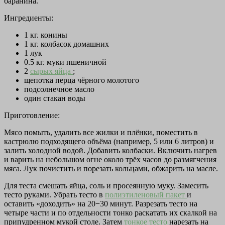
баранина.
Ингредиенты:
1 кг. конины
1 кг. колбасок домашних
1 лук
0.5 кг. муки пшеничной
2
сырых яйца
;
щепотка перца чёрного молотого
подсолнечное масло
один стакан воды
Приготовление:
Мясо помыть, удалить все жилки и плёнки, поместить в
кастрюлю подходящего объёма (например, 5 или 6 литров) и
залить холодной водой. Добавить колбаски. Включить нагрев
и варить на небольшом огне около трёх часов до размягчения
мяса. Лук почистить и порезать кольцами, обжарить на масле.
Для теста смешать яйца, соль и просеянную муку. Замесить
тесто руками. Убрать тесто в
полиэтиленовый пакет
и
оставить «доходить» на 20−30 минут. Разрезать тесто на
четыре части и по отдельности тонко раскатать их скалкой на
припудренном мукой столе. Затем
тонкое тесто
нарезать на