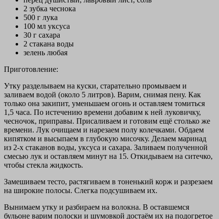
2 зубка чеснока
500 г лука
100 мл уксуса
30 г сахара
2 стакана воды
зелень любая
Приготовление:
Утку разделываем на куски, старательно промываем и
заливаем водой (около 5 литров). Варим, снимая пену. Как
только она закипит, уменьшаем огонь и оставляем томиться
1,5 часа. По истечению времени добавим к ней луковичку,
чесночок, приправы. Присаливаем и готовим ещё столько же
времени. Лук очищаем и нарезаем полу колечками. Обдаем
кипятком и высыпаем в глубокую мисочку. Делаем маринад
из 2-х стаканов воды, уксуса и сахара. Заливаем полученной
смесью лук и оставляем минут на 15. Откидываем на ситечко,
чтобы стекла жидкость.
Замешиваем тесто, растягиваем в тоненький корж и разрезаем
на широкие полосы. Слегка подсушиваем их.
Вынимаем утку и разбираем на волокна. В оставшемся
бульоне варим полоски и шумовкой достаём их на подогретое