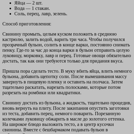
Яйца — 2 шт.
Вода — 1 стакан.
Соль, перец, лавр, зелень.
Способ приготовления:
Свинину промыть, целым куском положить в среднюю
кастрюлю, залить водой, варить три часа. Чтобы получился
прозрачный бульон, солить в конце варки, постоянно снимать
пенку. Где-то за час до конца варки в бульон отправить целую
луковицу, морковку, лавр и перец. Готовые овощи обязательно
достать, так как они требуются только для придания вкуса.
Пришла пора сделать тесто. В муку вбить яйца, влить немного
бульона, добавить щепотку соли. После вымешивания массу
завернуть в пищевую пленку и оставить на полчаса. Затем
тщательно раскатать, нарезать полосками, которые потом
разрезать на ромбики или квадратики.
Свинину достать из бульона, а жидкость, тщательно процедив,
вновь вернуть на плиту. После закипания опустить заготовки
из теста, добавить перец, немного поварить. Порезанную
колечками луковицу обжарить в масле до золотого оттенка.
На широкое блюдо выложить тесто, а в центр кусочки
свинины. Вместе с бешбармаком подавать бульон в