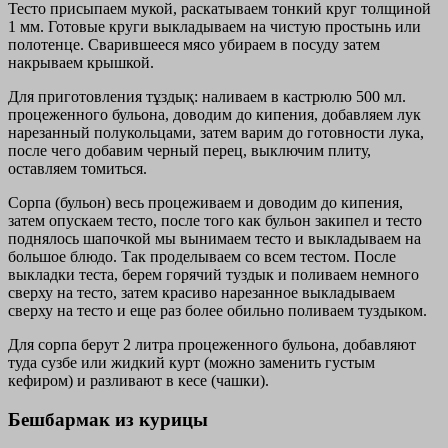
Тесто присыпаем мукой, раскатываем тонкий круг толщиной
1 мм. Готовые круги выкладываем на чистую простынь или
полотенце. Сварившееся мясо убираем в посуду затем
накрываем крышкой.
Для приготовления тұздық: наливаем в кастрюлю 500 мл.
процеженного бульона, доводим до кипения, добавляем лук
нарезанный полукольцами, затем варим до готовности лука,
после чего добавим черный перец, выключим плиту,
оставляем томиться.
Сорпа (бульон) весь процеживаем и доводим до кипения,
затем опускаем тесто, после того как бульон закипел и тесто
поднялось шапочкой мы вынимаем тесто и выкладываем на
большое блюдо. Так проделываем со всем тестом. После
выкладки теста, берем горячий туздык и поливаем немного
сверху на тесто, затем красиво нарезанное выкладываем
сверху на тесто и еще раз более обильно поливаем туздыком.
Для сорпа берут 2 литра процеженного бульона, добавляют
туда сузбе или жидкий курт (можно заменить густым
кефиром) и разливают в кесе (чашки).
Бешбармак из курицы