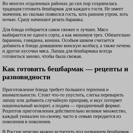
Во многих отдаленных районах до сих пор сохранилась
традиция готовить бешбармак для каждого гостя. Не имеет
значения, во сколько появился гость, хоть ранним утром, хоть
ночью. Сразу начинают резать барашка.
Для блюда отбирается самое свежее и лучшее. Мясо
выбирается не одного сорта, а как минимум трех. Обязательно
баранина, говядина, конина. Особым шиком считается
добавить в блюдо домашнюю конскую колбасу, а также печень
и другие кусочки мяса. Лапша для бешбармака всегда
готовиться заново, чтобы была свежая.
Как готовить бешбармак — рецепты и
разновидности
Приготовление блюда требует большого терпения и
внимательности. Стоит что-то упустить, слегка переварить
лапшу или добавить случайную приправу, и вкус потеряет
национальный колорит, а подача — праздничный формат.
Рецептов приготовления действительно великое множество,
каждый уникален по-своему, часто в семьях передается из
поколения в поколения.
В России нередко можно встретить под названием бешбармак