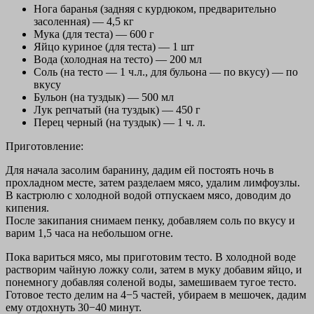
Нога баранья (задняя с курдюком, предварительно
засоленная) — 4,5 кг
Мука (для теста) — 600 г
Яйцо куриное (для теста) — 1 шт
Вода (холодная на тесто) — 200 мл
Соль (на тесто — 1 ч.л., для бульона — по вкусу) — по
вкусу
Бульон (на туздык) — 500 мл
Лук репчатый (на туздык) — 450 г
Перец черный (на туздык) — 1 ч. л.
Приготовление:
Для начала засолим баранину, дадим ей постоять ночь в
прохладном месте, затем разделаем мясо, удалим лимфоузлы.
В кастрюлю с холодной водой отпускаем мясо, доводим до
кипения.
После закипания снимаем пенку, добавляем соль по вкусу и
варим 1,5 часа на небольшом огне.
Пока вариться мясо, мы приготовим тесто. В холодной воде
растворим чайную ложку соли, затем в муку добавим яйцо, и
понемногу добавляя соленой воды, замешиваем тугое тесто.
Готовое тесто делим на 4−5 частей, убираем в мешочек, дадим
ему отдохнуть 30−40 минут.