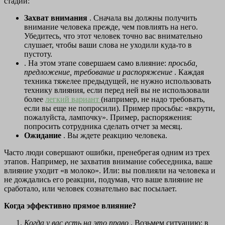
стадии:
Захват внимания
. Сначала вы должны получить
внимание человека прежде, чем повлиять на него.
Убедитесь, что этот человек точно вас внимательно
слушает, чтобы ваши слова не уходили куда-то в
пустоту.
. На этом этапе совершаем само влияние:
просьба,
предложение, требование и распоряжение
. Каждая
техника тяжелее предыдущей, не нужно использовать
технику влияния, если перед ней вы не использовали
более
легкий вариант
(например, не надо требовать,
если вы еще не попросили). Пример просьбы: «вкрути,
пожалуйста, лампочку». Пример, распоряжения:
попросить сотрудника сделать отчет за месяц.
Ожидание
. Вы ждете реакцию человека.
Часто люди совершают ошибки, пренебрегая одним из трех
этапов. Например, не захватив внимание собеседника, ваше
влияние уходит «в молоко». Или: вы повлияли на человека и
не дождались его реакции, подумав, что ваше влияние не
сработало, или человек сознательно вас посылает.
Когда эффективно прямое влияние?
Когда у вас есть на это право
. Возьмем ситуацию: в