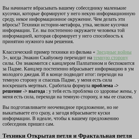
Вы начинаете вбрасывать вашему собеседнику маленькие
кусочки, которые формируют у него некую информационную
среду, некое информационное окружение. Чем делать эти
вбросы? Техники истории-метафора, утка, мелкие кусочки
информации. Т.е. вы постепенно окружаете человека той
информацией, которая сформирует у него способность к
принятию нужного вам решения.
Классический пример техники из фильма «
Звездные войны
3», когда Энакин Скайуокер переходит на
темную сторону
силы. Он знакомится с канцлером Палпатином и беспокоится
за Падме. Канцлер постепенно вбрасывает информацию в ум
молодого джедая. И в конце подводит итог: переходи на
темную сторону и спасешь Падме, у меня есть сила
воскрешать мертвых. Сработала формула
проблема ->
решение -> выгода
: у тебя есть проблема со здоровье жены, у
меня есть сила, переходи на темную сторону, и мы ее спасем.
Вы подготавливаете неочевидное предложение, но не
выкатываете его сразу, а загодя вбрасываете куски
информации. В идеале, чтобы к вашему предложению
собеседник пришел сам.
Техники Открытая петля и Фрактальная петля