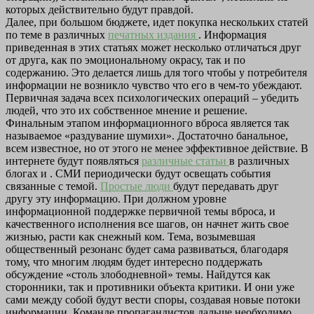
которых действительно будут правдой.
Далее, при большом бюджете, идет покупка нескольких статей
по теме в различных
печатных издания
. Информация
приведенная в этих статьях может несколько отличаться друг
от друга, как по эмоциональному окрасу, так и по
содержанию. Это делается лишь для того чтобы у потребителя
информации не возникло чувство что его в чем-то убеждают.
Первичная задача всех психологических операций – убедить
людей, что это их собственное мнение и решение.
Финальным этапом информационного вброса является так
называемое «раздувание шумихи». Достаточно банальное,
всем известное, но от этого не менее эффективное действие. В
интернете будут появляться
различные статьи
в различных
блогах и . СМИ периодически будут освещать события
связанные с темой.
Простые люди
будут передавать друг
другу эту информацию. При должном уровне
информационной поддержке первичной темы вброса, и
качественного исполнения все шагов, он начнет жить свое
жизнью, расти как снежный ком. Тема, возымевшая
общественный резонанс будет сама развиваться, благодаря
тому, что многим людям будет интересно поддержать
обсуждение «столь злободневной» темы. Найдутся как
сторонники, так и противники объекта критики. И они уже
сами между собой будут вести споры, создавая новые потоки
информации. Команде пропагандистов дальше необходимо