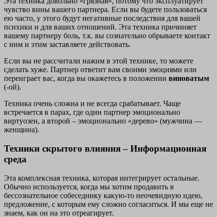
Эта техника довольно «грязная», потому что эксплуатирует
чувство вины вашего партнера. Если вы будете пользоваться
ею часто, у этого будут негативные последствия для вашей
психики и для ваших отношений. Эта техника причиняет
вашему партнеру боль, т.к. вы сознательно обрываете контакт
с ним и этим заставляете действовать.
Если вы не рассчитали нажим в этой технике, то можете
сделать хуже. Партнер ответит вам своими эмоциями или
переиграет вас, когда вы окажетесь в положении
виноватым
(-ой).
Техника очень сложна и не всегда срабатывает. Чаще
встречается в парах, где один партнер эмоционально
виртуозен, а второй – эмоционально «дерево» (мужчина —
женщина).
Техники скрытого влияния – Информационная
среда
Эта комплексная техника, которая интегрирует остальные.
Обычно используется, когда мы хотим продавить в
бессознательное собеседнику какую-то неочевидную идею,
предложение, с которым ему сложно согласиться. И мы еще не
знаем, как он на это отреагирует.