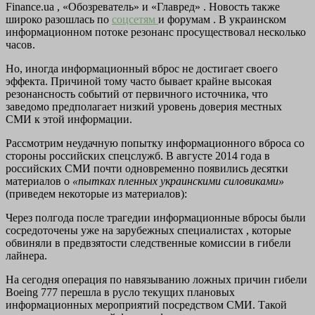
Finance.ua , «Обозреватель» и «Главред» . Новость также
широко разошлась по
соцсетям
и форумам . В украинском
информационном потоке резонанс просуществовал несколько
часов.
Но, иногда информационный вброс не достигает своего
эффекта. Причиной тому часто бывает крайне высокая
резонансность событий от первичного источника, что
заведомо предполагает низкий уровень доверия местных
СМИ к этой информации.
Рассмотрим неудачную попытку информационного вброса со
стороны российских спецслужб. В августе 2014 года в
российских СМИ почти одновременно появились десятки
материалов о
«пытках пленных украинскими силовиками»
(приведем некоторые из материалов):
Через полгода после трагедии информационные вбросы были
сосредоточены уже на зарубежных специалистах , которые
обвиняли в предвзятости следственные комиссии в гибели
лайнера.
На сегодня операция по навязыванию ложных причин гибели
Boeing 777 перешла в русло текущих плановых
информационных мероприятий посредством СМИ. Такой