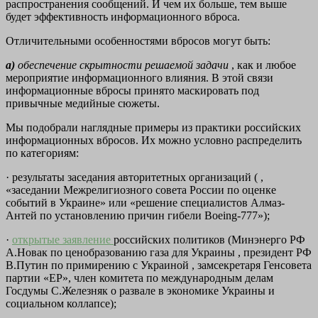
распространения сообщений. И чем их больше, тем выше
будет эффективность информационного вброса.
Отличительными особенностями вбросов могут быть:
а)
обеспечение скрытности решаемой задачи
, как и любое
мероприятие информационного влияния. В этой связи
информационные вбросы принято маскировать под
привычные медийные сюжеты.
Мы подобрали наглядные примеры из практики российских
информационных вбросов. Их можно условно распределить
по категориям:
· результаты заседания авторитетных организаций ( ,
«заседании Межрелигиозного совета России по оценке
событий в Украине» или «решение специалистов Алмаз-
Антей по установлению причин гибели Boeing-777»);
·
открытые заявление
российских политиков (Минэнерго РФ
А.Новак по ценобразованию газа для Украины , президент РФ
В.Путин по примирению с Украиной , замсекретаря Генсовета
партии «ЕР», член комитета по международным делам
Госдумы С.Железняк о развале в экономике Украины и
социальном коллапсе);