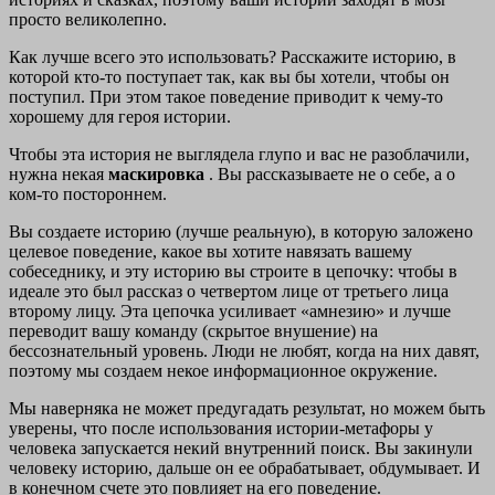
просто великолепно.
Как лучше всего это использовать? Расскажите историю, в
которой кто-то поступает так, как вы бы хотели, чтобы он
поступил. При этом такое поведение приводит к чему-то
хорошему для героя истории.
Чтобы эта история не выглядела глупо и вас не разоблачили,
нужна некая
маскировка
. Вы рассказываете не о себе, а о
ком-то постороннем.
Вы создаете историю (лучше реальную), в которую заложено
целевое поведение, какое вы хотите навязать вашему
собеседнику, и эту историю вы строите в цепочку: чтобы в
идеале это был рассказ о четвертом лице от третьего лица
второму лицу. Эта цепочка усиливает «амнезию» и лучше
переводит вашу команду (скрытое внушение) на
бессознательный уровень. Люди не любят, когда на них давят,
поэтому мы создаем некое информационное окружение.
Мы наверняка не может предугадать результат, но можем быть
уверены, что после использования истории-метафоры у
человека запускается некий внутренний поиск. Вы закинули
человеку историю, дальше он ее обрабатывает, обдумывает. И
в конечном счете это повлияет на его поведение.