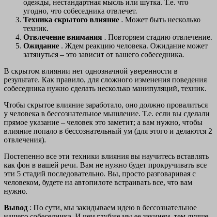
одежды, нестандартная мысль или шутка. Т.е. что
угодно, что собеседника отвлечет.
Техника скрытого влияние
. Может быть несколько
техник.
Отвлечение внимания
. Повторяем стадию отвлечение.
Ожидание
. Ждем реакцию человека. Ожидание может
затянуться – это зависит от вашего собеседника.
В скрытом влиянии нет однозначной уверенности в
результате. Как правило, для сложного изменения поведения
собеседника нужно сделать несколько манипуляций, техник.
Чтобы скрытое влияние заработало, оно должно провалиться
у человека в бессознательное мышление. Т.е. если вы сделали
прямое указание – человек это заметит; а вам нужно, чтобы
влияние попало в бессознательный ум (для этого и делаются 2
отвлечения).
Постепенно все эти техники влияния вы научитесь вставлять
как фон в вашей речи. Вам не нужно будет прокручивать все
эти 5 стадий последовательно. Вы, просто разговаривая с
человеком, будете на автопилоте встраивать все, что вам
нужно.
Вывод
: По сути, мы закидываем идею в бессознательное
нашего собеседника. И чем глубже мы ее закинем, тем лучше