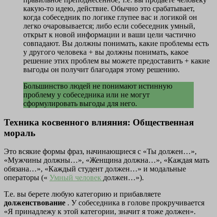
какую-то идею, действие. Обычно это срабатывает,
когда собеседник по логике глупее вас и логикой он
легко очаровывается; либо если собеседник умный,
открыт к новой информации и ваши цели частично
совпадают. Вы должны понимать, какие проблемы есть
у другого человека + вы должны понимать, какое
решение этих проблем вы можете предоставить + какие
выгоды он получит благодаря этому решению.
Большинство людей не понимают истинную
проблему у собеседника или не могут
сформулировать выгоды для него.
Техника косвенного влияния: Общественная
мораль
Это всякие формы фраз, начинающиеся с «Ты должен…»,
«Мужчины должны…», «Женщина должна…», «Каждая мать
обязана…», «Каждый студент должен…» и модальные
операторы («
Умный человек
должен…»).
Т.е. вы берете любую категорию и прибавляете
долженствование
. У собеседника в голове прокручивается
«Я принадлежу к этой категории, значит я тоже должен».