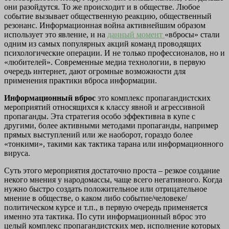
они разойдутся. То же происходит и в обществе. Любое
событие вызывает общественную реакцию, общественный
резонанс. Информационная война активнейшим образом
использует это явление, и на
данный момент
«вбросы» стали
одним из самых популярных акций команд проводящих
психологические операции. И не только профессионалов, но и
«любителей». Современные медиа технологии, в первую
очередь интернет, дают огромные возможности для
применения практики вброса информации.
Информационный вброс
это комплекс пропагандистских
мероприятий относящихся к классу явной и агрессивной
пропаганды. Эта стратегия особо эффективна в купе с
другими, более активными методами пропаганды, например
прямых выступлений или же наоборот, гораздо более
«тонкими», такими как тактика тарана или информационного
вируса.
Суть этого мероприятия достаточно проста – резкое создание
некого мнения у народомассы, чаще всего негативного. Когда
нужно быстро создать положительное или отрицательное
мнение в обществе, о каком либо событие/человеке/
политическом курсе и т.п., в первую очередь применяется
именно эта тактика. По сути информационный вброс это
целый комплекс пропагандистских мер, исполнение которых