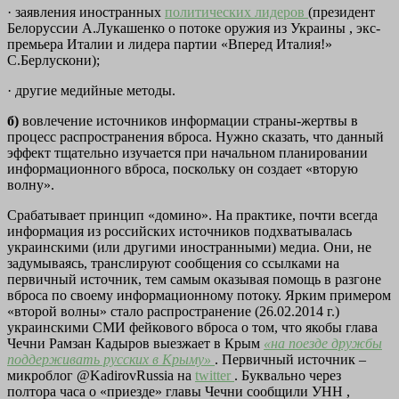
· заявления иностранных
политических лидеров
(президент
Белоруссии А.Лукашенко о потоке оружия из Украины , экс-
премьера Италии и лидера партии «Вперед Италия!»
С.Берлускони);
· другие медийные методы.
б)
вовлечение источников информации страны-жертвы в
процесс распространения вброса. Нужно сказать, что данный
эффект тщательно изучается при начальном планировании
информационного вброса, поскольку он создает «вторую
волну».
Срабатывает принцип «домино». На практике, почти всегда
информация из российских источников подхватывалась
украинскими (или другими иностранными) медиа. Они, не
задумываясь, транслируют сообщения со ссылками на
первичный источник, тем самым оказывая помощь в разгоне
вброса по своему информационному потоку. Ярким примером
«второй волны» стало распространение (26.02.2014 г.)
украинскими СМИ фейкового вброса о том, что якобы глава
Чечни Рамзан Кадыров выезжает в Крым
«на поезде дружбы
поддерживать русских в Крыму»
. Первичный источник –
микроблог @KadirovRussia на
twitter
. Буквально через
полтора часа о «приезде» главы Чечни сообщили УНН ,