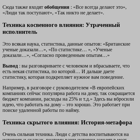
Сюда также входят
обобщения
: «Все всегда делают это»,
«Люди так поступают», «Так никто не делает».
Техника косвенного влияния: Утраченный
исполнитель
Это всякая наука, статистика, данные опытов: «Британские
ученые доказали…», «По статистике… », «Ученые
доказали…», «Согласно проведенным опытам…»
Вывод
: вы разговариваете с человеком и вбрасываете, что
есть некая статистика, по которой… И дальше даете
статистику, которая подкрепляет нужное вам поведение.
Например, в разговоре с руководителем «В европейских
компаниях сейчас популярна работа на дому, так сокращается
бюджет компании, расходы на 25% и т.д.» Здесь вы вбросили
идею, что работать на дому – это хорошо. Это работает при
поиске удаленной работы по найму.
Техника скрытого влияния: История-метафора
Очень сильная техника. Люди с детства воспитываются на
историях и сказках, поэтому ваши истории заходят в мозг