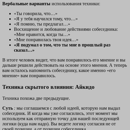
Вербальные варианты
использования техники:
«Ты говорила, что…»
«Я у тебя научился тому, что…»
«Я помню, ты предлагал…»
Восхищение и любование действиями собеседника:
«Мне нравится, когда ты…»
«Мне понравилась твоя идея…»
«Я подумал о том, что ты мне в прошлый раз
сказал…»
В итоге человек видит, что вам понравилось его мнение и вы
дальше решили действовать на основе этого мнения. А теперь
вам осталось напомнить собеседнику, какое именно «его
мнение» вам понравилось.
Техника скрытого влияния: Айкидо
Техника похожа две предыдущие.
Суть
:
мы соглашаемся с любой идеей, которую нам выдал
собеседник. И когда мы уже согласились, этот момент мы
используем как отправную точку для нашей последующей
логики (куда нам надо). Вы ведете логику согласия не от
своей позиции, а от позиции собеседника.