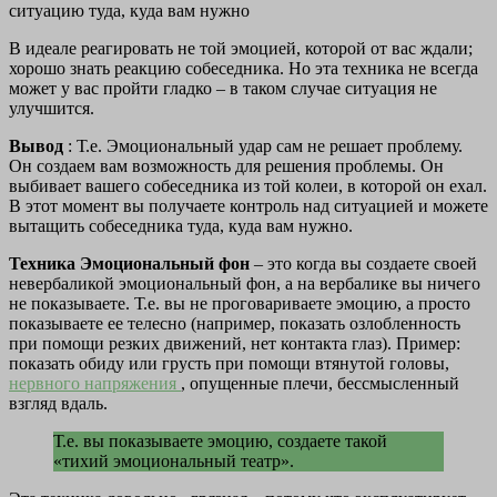
ситуацию туда, куда вам нужно
В идеале реагировать не той эмоцией, которой от вас ждали;
хорошо знать реакцию собеседника. Но эта техника не всегда
может у вас пройти гладко – в таком случае ситуация не
улучшится.
Вывод
: Т.е. Эмоциональный удар сам не решает проблему.
Он создаем вам возможность для решения проблемы. Он
выбивает вашего собеседника из той колеи, в которой он ехал.
В этот момент вы получаете контроль над ситуацией и можете
вытащить собеседника туда, куда вам нужно.
Техника Эмоциональный фон
– это когда вы создаете своей
невербаликой эмоциональный фон, а на вербалике вы ничего
не показываете. Т.е. вы не проговариваете эмоцию, а просто
показываете ее телесно (например, показать озлобленность
при помощи резких движений, нет контакта глаз). Пример:
показать обиду или грусть при помощи втянутой головы,
нервного напряжения
, опущенные плечи, бессмысленный
взгляд вдаль.
Т.е. вы показываете эмоцию, создаете такой
«тихий эмоциональный театр».