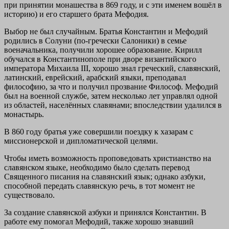
при принятии монашества в 869 году, и с эти именем вошёл в
историю) и его старшего брата Мефодия.
Выбор не был случайным. Братья Константин и Мефодий
родились в Солуни (по-гречески Салоники) в семье
военачальника, получили хорошее образование. Кирилл
обучался в Константинополе при дворе византийского
императора Михаила III, хорошо знал греческий, славянский,
латинский, еврейский, арабский языки, преподавал
философию, за что и получил прозвание Философ. Мефодий
был на военной службе, затем несколько лет управлял одной
из областей, населённых славянами; впоследствии удалился в
монастырь.
В 860 году братья уже совершили поездку к хазарам с
миссионерской и дипломатической целями.
Чтобы иметь возможность проповедовать христианство на
славянском языке, необходимо было сделать перевод
Священного писания на славянский язык; однако азбуки,
способной передать славянскую речь, в тот момент не
существовало.
За создание славянской азбуки и принялся Константин. В
работе ему помогал Мефодий, также хорошо знавший