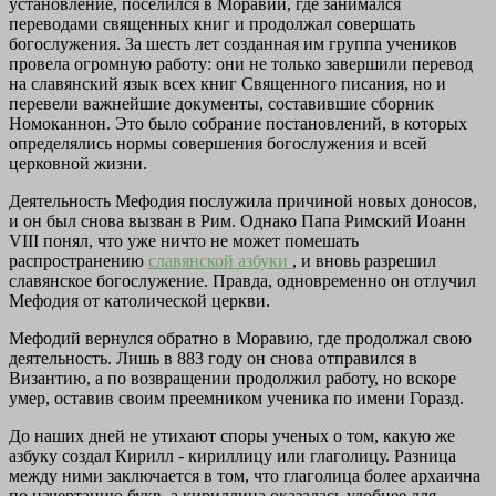
установление, поселился в Моравии, где занимался
переводами священных книг и продолжал совершать
богослужения. За шесть лет созданная им группа учеников
провела огромную работу: они не только завершили перевод
на славянский язык всех книг Священного писания, но и
перевели важнейшие документы, составившие сборник
Номоканнон. Это было собрание постановлений, в которых
определялись нормы совершения богослужения и всей
церковной жизни.
Деятельность Мефодия послужила причиной новых доносов,
и он был снова вызван в Рим. Однако Папа Римский Иоанн
VIII понял, что уже ничто не может помешать
распространению
славянской азбуки
, и вновь разрешил
славянское богослужение. Правда, одновременно он отлучил
Мефодия от католической церкви.
Мефодий вернулся обратно в Моравию, где продолжал свою
деятельность. Лишь в 883 году он снова отправился в
Византию, а по возвращении продолжил работу, но вскоре
умер, оставив своим преемником ученика по имени Горазд.
До наших дней не утихают споры ученых о том, какую же
азбуку создал Кирилл - кириллицу или глаголицу. Разница
между ними заключается в том, что глаголица более архаична
по начертанию букв, а кириллица оказалась удобнее для