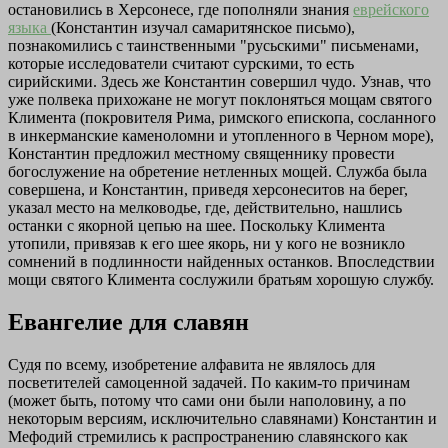
остановились в Херсонесе, где пополняли знания
еврейского
языка
(Константин изучал самаритянское письмо),
познакомились с таинственными "русьскими" письменами,
которые исследователи считают сурскими, то есть
сирийскими. Здесь же Константин совершил чудо. Узнав, что
уже полвека прихожане не могут поклоняться мощам святого
Климента (покровителя Рима, римского епископа, сосланного
в инкерманские каменоломни и утопленного в Черном море),
Константин предложил местному священнику провести
богослужение на обретение нетленных мощей. Служба была
совершена, и Константин, приведя херсонеситов на берег,
указал место на мелководье, где, действительно, нашлись
останки с якорной цепью на шее. Поскольку Климента
утопили, привязав к его шее якорь, ни у кого не возникло
сомнений в подлинности найденных останков. Впоследствии
мощи святого Климента сослужили братьям хорошую службу.
Евангелие для славян
Судя по всему, изобретение алфавита не являлось для
посветителей самоценной задачей. По каким-то причинам
(может быть, потому что сами они были наполовину, а по
некоторым версиям, исключительно славянами) Константин и
Мефодий стремились к распространению славянского как