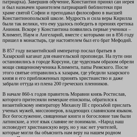
патриарха). Завершив обучение, Константин принял сан иерея
и был назначен хранителем патриаршей библиотеки при
храме святой Софии и преподавал философию в высшей
Константинопольской школе. Мудрость и сила веры Кирилла
были так велики, что ему удалось победить в прениях еретика
Аниния. Вскоре у Константина появились первые ученики –
Климент, Наум и Ангеларий, вместе с которыми он в 856 году
пришел в монастырь, где настоятелем был его брат Мефодий.
В 857 году византийский император послал братьев в
Хазарский каганат для евангельской проповеди. На пути они
остановились в городе Корсуни, где чудесным образом обрели
мощи священномученика Климента, папы Римского. После
этого святые отправились к хазарам, где убедили хазарского
князя и его приближенных принять христианство и даже
забрали оттуда из плена 200 греческих пленников.
В начале 860-х годов правитель Моравии князь Ростислав,
которого притесняли немецкие епископы, обратился к
византийскому императору Михаилу III с просьбой прислать
ученых мужей, миссионеров, владеющих славянским языком.
Все богослужение, священные книги и богословие там были
латинские, а этот язык славяне не понимали. «Народ наш
исповедует христианскую веру, но у нас нет учителей,
которые могли бы объяснить нам веру на нашем родном