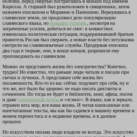
болезни, перед смертью постригшись в монахи под именем
Кирилла. А старший был рукоположен в священники, затем
назначен епископом и Моравию и Паннонию. Вернувшись в
славянские земли, он продолжил дело популяризации
славянского языка, но
больших успехов
, несмотря на
затраченные усилия, добиться не смог: в княжествах
изменилась политическая ситуация, поддерживавший братьев
правитель Рослав был свержен, а новые власти без энтузиазма
смотрели на славяноязычные службы. Продержав епископа
два года в тюрьме, они, в конце концов, разрешили ему
проповедовать на славянском.
Можно ли представить жизнь без электричества? Конечно,
трудно! Но известно, что раньше люди читали и писали при
свечах и лучинах. А представьте себе жизнь без
письменности. Кто-то из вас сейчас подумает про себя, ну и
что же, вот было бы здорово: не надо писать диктанты и
сочинения. Но тогда не будет и библиотек, книг, афиш, писем
и даже
электронной почты
и «эсэмэс». В языке, как в зеркале,
отражен весь мир, вся наша жизнь. И читая написанные или
напечатанные тексты, мы как бы садимся в машину времени и
можем перенестись и в недавние времена, и в далекое
прошлое.
Но искусством письма люди владели не всегда. Это искусство