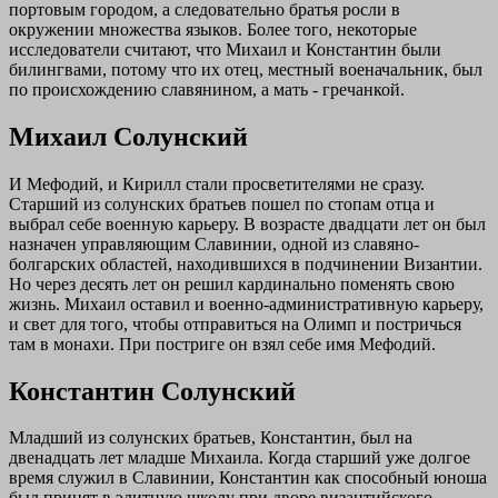
портовым городом, а следовательно братья росли в
окружении множества языков. Более того, некоторые
исследователи считают, что Михаил и Константин были
билингвами, потому что их отец, местный военачальник, был
по происхождению славянином, а мать - гречанкой.
Михаил Солунский
И Мефодий, и Кирилл стали просветителями не сразу.
Старший из солунских братьев пошел по стопам отца и
выбрал себе военную карьеру. В возрасте двадцати лет он был
назначен управляющим Славинии, одной из славяно-
болгарских областей, находившихся в подчинении Византии.
Но через десять лет он решил кардинально поменять свою
жизнь. Михаил оставил и военно-административную карьеру,
и свет для того, чтобы отправиться на Олимп и постричься
там в монахи. При постриге он взял себе имя Мефодий.
Константин Солунский
Младший из солунских братьев, Константин, был на
двенадцать лет младше Михаила. Когда старший уже долгое
время служил в Славинии, Константин как способный юноша
был принят в элитную школу при дворе византийского