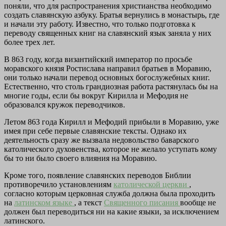
поняли, что для распространения христианства необходимо
создать славянскую азбуку. Братья вернулись в монастырь, где
и начали эту работу. Известно, что только подготовка к
переводу священных книг на славянский язык заняла у них
более трех лет.
В 863 году, когда византийский император по просьбе
моравского князя Ростислава направил братьев в Моравию,
они только начали перевод основных богослужебных книг.
Естественно, что столь грандиозная работа растянулась бы на
многие годы, если бы вокруг Кирилла и Мефодия не
образовался кружок переводчиков.
Летом 863 года Кирилл и Мефодий прибыли в Моравию, уже
имея при себе первые славянские тексты. Однако их
деятельность сразу же вызвала недовольство баварского
католического духовенства, которое не желало уступать кому
бы то ни было своего влияния на Моравию.
Кроме того, появление славянских переводов Библии
противоречило установлениям
католической церкви
,
согласно которым церковная служба должна была проходить
на
латинском языке
, а текст
Священного писания
вообще не
должен был переводиться ни на какие языки, за исключением
латинского.