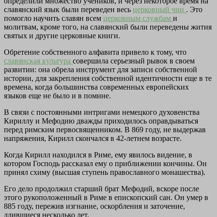
определили множество учеников, и через некоторое время на
славянский язык были переведен весь
церковный чин
. Это
помогло научить славян всем
церковным службам
и
молитвам, кроме того, на славянский были переведены жития
святых и другие церковные книги.
Обретение собственного алфавита привело к тому, что
славянская культура
совершила серьезный рывок в своем
развитии: она обрела инструмент для записи собственной
истории, для закрепления собственной идентичности еще в те
времена, когда большинства современных европейских
языков еще не было и в помине.
В связи с постоянными интригами немецкого духовенства
Кириллу и Мефодию дважды приходилось оправдываться
перед римским первосвященником. В 869 году, не выдержав
напряжения, Кирилл скончался в 42-летнем возрасте.
Когда Кирилл находился в Риме, ему явилось видение, в
котором Господь рассказал ему о приближении кончины. Он
принял схиму (высшая ступень православного монашества).
Его дело продолжил старший брат Мефодий, вскоре после
этого рукоположенный в Риме в епископский сан. Он умер в
885 году, пережив изгнание, оскорбления и заточение,
длившиеся несколько лет.