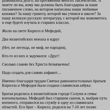
развивалось долго, на протяжении многих тысячелетий. А
знаете ли вы, кому мы должны быть благодарны за наше
письменное слово, на котором написаны наши любимые
книжки? За нашу грамоту, которой мы учимся в школе? За
нашу великую русскую литературу, с которой вы знакомитесь
и еще будете изучать в старших классах.
Жили на свете Кирилл и Мефодий,
Два византийских монаха и вдруг
(Нет, не легенда, не миф, не пародия),
Кто-то из них и задумался: «Друг!
Сколько славян без Христа безъязычны!
Надо создать для славян алфавит…
Именно благодаря трудам Святых равноапостольных братьев
Кирилла и Мефодия была создана славянская азбука.
Братья родились в византийском городе Солуни в семье
военачальника. Мефодий был старшим сыном, и, выбрав путь
военного, отправился на службу в одну из славянских
областей. Его брат – Кирилл, родился на 7-10 лет позже