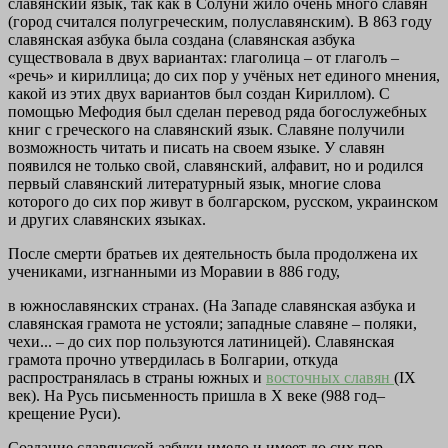
славянский язык, так как в Солуни жило очень много славян
(город считался полугреческим, полуславянским). В 863 году
славянская азбука была создана (славянская азбука
существовала в двух вариантах: глаголица – от глаголъ –
«речь» и кириллица; до сих пор у учёных нет единого мнения,
какой из этих двух вариантов был создан Кириллом). С
помощью Мефодия был сделан перевод ряда богослужебных
книг с греческого на славянский язык. Славяне получили
возможность читать и писать на своем языке. У славян
появился не только свой, славянский, алфавит, но и родился
первый славянский литературный язык, многие слова
которого до сих пор живут в болгарском, русском, украинском
и других славянских языках.
После смерти братьев их деятельность была продолжена их
учениками, изгнанными из Моравии в 886 году,
в южнославянских странах. (На Западе славянская азбука и
славянская грамота не устояли; западные славяне – поляки,
чехи... – до сих пор пользуются латиницей). Славянская
грамота прочно утвердилась в Болгарии, откуда
распространялась в страны южных и
восточных славян
(IX
век). На Русь письменность пришла в X веке (988 год–
крещение Руси).
Создание славянской азбуки имело и имеет до сих пор