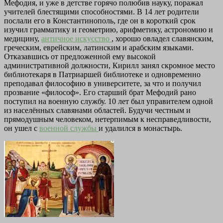
Мефодия, и уже в детстве горячо полюбив науку, поражал
учителей блестящими способностями. В 14 лет родители
послали его в Константинополь, где он в короткий срок
изучил грамматику и геометрию, арифметику, астрономию и
медицину,
античное искусство
, хорошо овладел славянским,
греческим, еврейским, латинским и арабским языками.
Отказавшись от предложенной ему высокой
административной должности, Кирилл занял скромное место
библиотекаря в Патриаршей библиотеке и одновременно
преподавал философию в университете, за что и получил
прозвание «философ». Его старший брат Мефодий рано
поступил на военную службу. 10 лет был управителем одной
из населённых славянами областей. Будучи честным и
прямодушным человеком, нетерпимым к несправедливости,
он ушел с
военной службы
и удалился в монастырь.