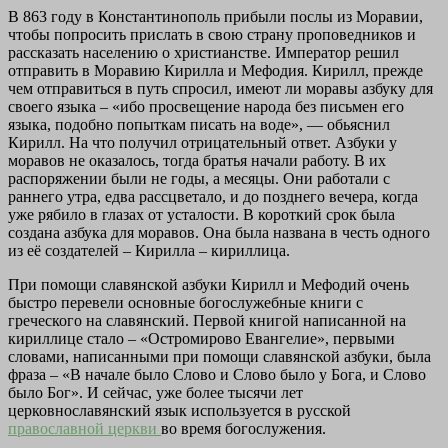
В 863 году в Константинополь прибыли послы из Моравии,
чтобы попросить прислать в свою страну проповедников и
рассказать населению о христианстве. Император решил
отправить в Моравию Кирилла и Мефодия. Кирилл, прежде
чем отправиться в путь спросил, имеют ли моравы азбуку для
своего языка – «ибо просвещение народа без письмен его
языка, подобно попыткам писать на воде», — обьяснил
Кирилл. На что получил отрицательный ответ. Азбуки у
моравов не оказалось, тогда братья начали работу. В их
распоряжении были не годы, а месяцы. Они работали с
раннего утра, едва рассцветало, и до позднего вечера, когда
уже рябило в глазах от усталости. В короткий срок была
создана азбука для моравов. Она была названа в честь одного
из её создателей – Кирилла – кириллица.
При помощи славянской азбуки Кирилл и Мефодий очень
быстро перевели основные богослужебные книги с
греческого на славянский. Первой книгой написанной на
кириллице стало – «Остромирово Евангелие», первыми
словами, написанными при помощи славянской азбуки, была
фраза – «В начале было Слово и Слово было у Бога, и Слово
было Бог». И сейчас, уже более тысячи лет
церковнославянский язык используется в русской
православной церкви
во время богослужения.