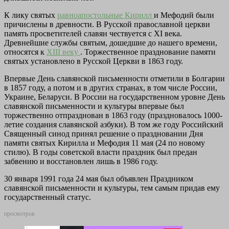
К лику святых
равноапостольные Кирилл
и Мефодий были
причислены в древности. В Русской православной церкви
память просветителей славян чествуется с XI века.
Древнейшие службы святым, дошедшие до нашего времени,
относятся к
XIII веку
. Торжественное празднование памяти
святых установлено в Русской Церкви в 1863 году.
Впервые День славянской письменности отметили в Болгарии
в 1857 году, а потом и в других странах, в том числе России,
Украине, Беларуси. В России на государственном уровне День
славянской письменности и культуры впервые был
торжественно отпразднован в 1863 году (праздновалось 1000-
летие создания славянской азбуки). В том же году Российский
Священный синод принял решение о праздновании Дня
памяти святых Кирилла и Мефодия 11 мая (24 по новому
стилю). В годы советской власти праздник был предан
забвению и восстановлен лишь в 1986 году.
30 января 1991 года 24 мая был объявлен Праздником
славянской письменности и культуры, тем самым придав ему
государственный статус.
просмотров