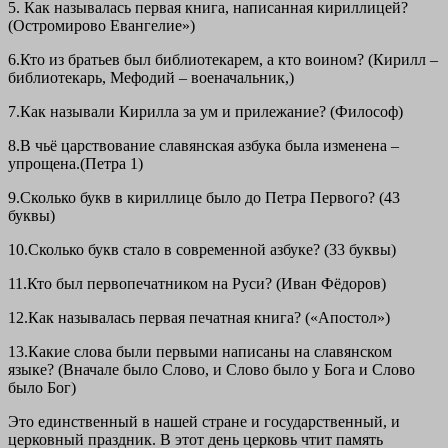
5. Как называлась первая книга, написанная кириллицей?
(Остромирово Евангелие»)
6.Кто из братьев был библиотекарем, а кто воином? (Кирилл –
библиотекарь, Мефодий – военачальник,)
7.Как называли Кирилла за ум и прилежание? (Философ)
8.В чьё царствование славянская азбука была изменена –
упрощена.(Петра 1)
9.Сколько букв в кириллице было до Петра Первого? (43
буквы)
10.Сколько букв стало в современной азбуке? (33 буквы)
11.Кто был первопечатником на Руси? (Иван Фёдоров)
12.Как называлась первая печатная книга? («Апостол»)
13.Какие слова были первыми написаны на славянском
языке? (Вначале было Слово, и Слово было у Бога и Слово
было Бог)
Это единственный в нашей стране и государственный, и
церковный праздник. В этот день церковь чтит память