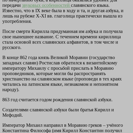
передачи
звуковых особенностей
славянского языка.
Известно, что в IX веке была в ходу и та, и другая азбука, и
лишь на рубеже X-XI вв. глаголица практически вышла из
употребления.
После смерти Кирилла придуманная им азбука и получила
свое нынешнее название. С течением времени кириллица
стала основой всех славянских алфавитов, в том числе и
русского.
В конце 862 года князь Великой Моравии (государство
западных славян) Ростислав обратился к византийскому
императору Михаилу с просьбой прислать в Моравию
проповедников, которые могли бы распространять
христианство на славянском языке (проповеди в тех краях
читались на латинском языке, незнакомом и непонятном
народу).
863 год считается годом рождения славянской азбуки.
Создателями славянской азбуки были братья Кирилл и
Мефодий.
Император Михаил направил в Моравию греков – учёного
Константина Философа (имя Кирилл Константин получил