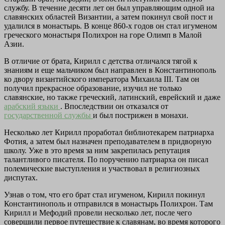
службу. В течение десяти лет он был управляющим одной иа
славянских областей Византии, а затем покинул свой пост и
удалился в монастырь. В конце 860-х годов он стал игуменом
греческого монастыря Полихрон на горе Олимп в Малой
Азии.
В отличие от брата, Кирилл с детства отличался тягой к
знаниям и еще мальчиком был направлен в Константинополь
ко двору византийского императора Михаила III. Там он
получил прекрасное образование, изучил не только
славянские, но также греческий, латинский, еврейский и даже
арабский языки
. Впоследствии он отказался от
государственной службы
и был пострижен в монахи.
Несколько лет Кирилл проработал библиотекарем патриарха
Фотия, а затем был назначен преподавателем в придворную
школу. Уже в это время за ним закрепилась репутация
талантливого писателя. По поручению патриарха он писал
полемические выступления и участвовал в религиозных
диспутах.
Узнав о том, что его брат стал игуменом, Кирилл покинул
Константинополь и отправился в монастырь Полихрон. Там
Кирилл и Мефодий провели несколько лет, после чего
совершили первое путешествие к славянам, во время которого