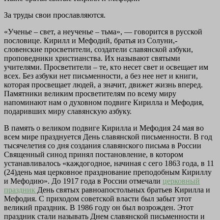
За труды свои прославляются.
«Ученье – свет, а неученье – тьма», — говорится в русской
пословице. Кирилл и Мефодий, братья из Солуни,-
словенские просветители, создатели славянской азбуки,
проповедники христианства. Их называют святыми
учителями. Просветители – те, кто несет свет и освещает им
всех. Без азбуки нет письменности, а без нее нет и книги,
которая просвещает людей, а значит, движет жизнь вперед.
Памятники великим просветителям по всему миру
напоминают нам о духовном подвиге Кирилла и Мефодия,
подаривших миру славянскую азбуку.
В память о великом подвиге Кирилла и Мефодия 24 мая во
всем мире празднуется День славянской письменности. В год
тысячелетия со дня создания славянского письма в России
Священный синод принял постановление, в котором
устанавливалось «каждогодное, начиная с сего 1863 года, в 11
(24)день мая церковное празднование преподобным Кириллу
и Мефодию». До 1917 года в России отмечали
церковный
праздник
День святых равноапостольных братьев Кирилла и
Мефодия. С приходом советской власти был забыт этот
великий праздник. В 1986 году он был возрожден. Этот
праздник стали называть Днем славянской письменности и