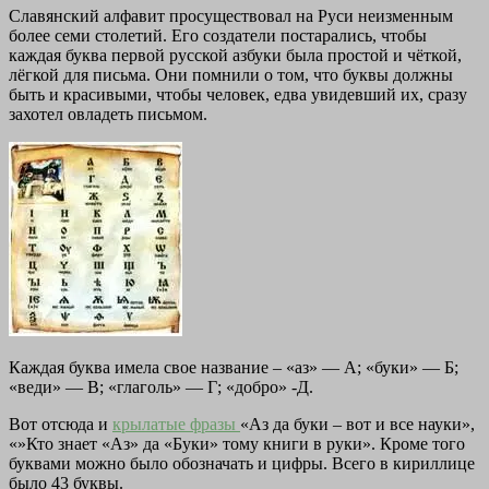
Славянский алфавит просуществовал на Руси неизменным
более семи столетий. Его создатели постарались, чтобы
каждая буква первой русской азбуки была простой и чёткой,
лёгкой для письма. Они помнили о том, что буквы должны
быть и красивыми, чтобы человек, едва увидевший их, сразу
захотел овладеть письмом.
Каждая буква имела свое название – «аз» — А; «буки» — Б;
«веди» — В; «глаголь» — Г; «добро» -Д.
Вот отсюда и
крылатые фразы
«Аз да буки – вот и все науки»,
«»Кто знает «Аз» да «Буки» тому книги в руки». Кроме того
буквами можно было обозначать и цифры. Всего в кириллице
было 43 буквы.