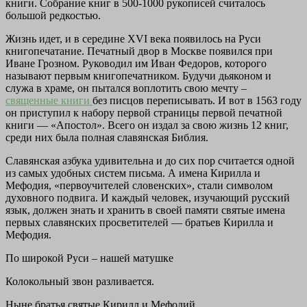
книги. Собрание книг в 500-1000 рукописей считалось
большой редкостью.
Жизнь идет, и в середине XVI века появилось на Руси
книгопечатание. Печатный двор в Москве появился при
Иване Грозном. Руководил им Иван Федоров, которого
называют первым книгопечатником. Будучи дьяконом и
служа в храме, он пытался воплотить свою мечту –
священные книги
без писцов переписывать. И вот в 1563 году
он приступил к набору первой страницы первой печатной
книги — «Апостол». Всего он издал за свою жизнь 12 книг,
среди них была полная славянская Библия.
Славянская азбука удивительна и до сих пор считается одной
из самых удобных систем письма. А имена Кирилла и
Мефодия, «первоучителей словенских», стали символом
духовного подвига. И каждый человек, изучающий русский
язык, должен знать и хранить в своей памяти святые имена
первых славянских просветителей — братьев Кирилла и
Мефодия.
По широкой Руси – нашей матушке
Колокольный звон разливается.
Ныне братья святые Кирилл и Мефодий