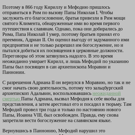
Поэтому в 866 году Кириллу и Мефодию пришлось
отправиться в Рим по вызову Папы Николая I. Чтобы
заслужить его благословение, братья привезли в Рим мощи
святого Климента, обнаруженные ими во время первого
путешествия к славянам. Однако, пока они добирались до
Рима, Папа Николай I умер, поэтому братьев принял его
преемник, Адриан II. Он оценил выгоду от задуманного ими
предприятия и не только разрешил им богослужение, но и
пытался добиться их посвящения в церковные должности.
Переговоры об этом затянулись надолго. В это время
неожиданно умирает Кирилл, и лишь Мефодий по указанию
Папы был посвящен в сан архиепископа Моравии и
Паннонии.
С разрешения Адриана II он вернулся в Моравию, но так и не
смог начать свою деятельность, потому что зальцбургский
архиепископ Адальвин, воспользовавшись
неожиданной
смертью
Папы Адриана, вызвал Мефодия к себе якобы для
представления, а затем арестовал его и посадил в тюрьму. Там
Мефодий провел три года и только по настоянию нового
Папы, Иоанна VIII, был освобожден. Правда, ему снова
запретили вести богослужение на славянском языке.
Вернувшись в Паннонию, Мефодий нарушил это