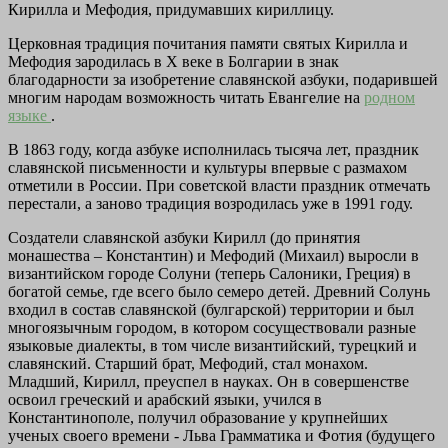
Кирилла и Мефодия, придумавших кириллицу.
Церковная традиция почитания памяти святых Кирилла и
Мефодия зародилась в Х веке в Болгарии в знак
благодарности за изобретение славянской азбуки, подарившей
многим народам возможность читать Евангелие на
родном
языке
.
В 1863 году, когда азбуке исполнилась тысяча лет, праздник
славянской письменности и культуры впервые с размахом
отметили в России. При советской власти праздник отмечать
перестали, а заново традиция возродилась уже в 1991 году.
Создатели славянской азбуки Кирилл (до принятия
монашества – Константин) и Мефодий (Михаил) выросли в
византийском городе Солуни (теперь Салоники, Греция) в
богатой семье, где всего было семеро детей. Древний Солунь
входил в состав славянской (булгарской) территории и был
многоязычным городом, в котором сосуществовали разные
языковые диалекты, в том числе византийский, турецкий и
славянский. Старший брат, Мефодий, стал монахом.
Младший, Кирилл, преуспел в науках. Он в совершенстве
освоил греческий и арабский языки, учился в
Константинополе, получил образование у крупнейших
ученых своего времени - Льва Грамматика и Фотия (будущего