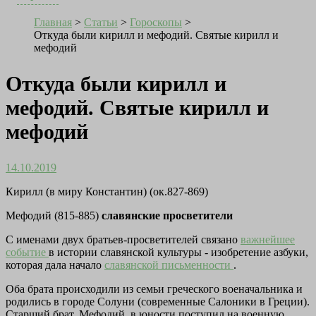
Главная
>
Статьи
>
Гороскопы
>
Откуда были кирилл и мефодий. Святые кирилл и
мефодий
Откуда были кирилл и
мефодий. Святые кирилл и
мефодий
14.10.2019
Кирилл (в миру Константин) (ок.827-869)
Мефодий (815-885)
славянские просветители
С именами двух братьев-просветителей связано
важнейшее
событие
в истории славянской культуры - изобретение азбуки,
которая дала начало
славянской письменности
.
Оба брата происходили из семьи греческого военачальника и
родились в городе Солуни (современные Салоники в Греции).
Старший брат, Мефодий, в юности поступил на военную