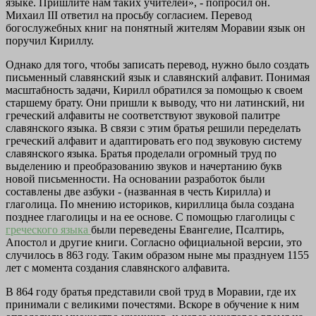
языке. Пришлите нам таких учителей», - попросил он.
Михаил III ответил на просьбу согласием. Перевод
богослужебных книг на понятный жителям Моравии язык он
поручил Кириллу.
Однако для того, чтобы записать перевод, нужно было создать
письменный славянский язык и славянский алфавит. Понимая
масштабность задачи, Кирилл обратился за помощью к своем
старшему брату. Они пришли к выводу, что ни латинский, ни
греческий алфавиты не соответствуют звуковой палитре
славянского языка. В связи с этим братья решили переделать
греческий алфавит и адаптировать его под звуковую систему
славянского языка. Братья проделали огромный труд по
выделению и преобразованию звуков и начертанию букв
новой письменности. На основании разработок были
составлены две азбуки - (названная в честь Кирилла) и
глаголица. По мнению историков, кириллица была создана
позднее глаголицы и на ее основе. С помощью глаголицы с
греческого языка
были переведены Евангелие, Псалтирь,
Апостол и другие книги. Согласно официальной версии, это
случилось в 863 году. Таким образом ныне мы празднуем 1155
лет с момента создания славянского алфавита.
В 864 году братья представили свой труд в Моравии, где их
принимали с великими почестями. Вскоре в обучение к ним