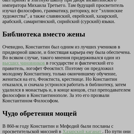
императора Михаила Третьего. Там будущий просветитель
изучал философию, грамматику, риторику, все "эллинские
художества", а также славянский, еврейский, хазарский,
арабский, самаритянский, сирийский (сурский) языки.
Библиотека вместо жены
Очевидно, Константин был одним из лучших учеников в
придворной школе, и блестящая карьера ему была обеспечена.
Во всяком случае, такого мнения придерживался один из
высших чиновников
в государстве и фактический его
правитель, логофет Феоктист. Поэтому он предложил
молодому Константину, только окончившему обучение,
жениться на его, Феоктиста, крестнице. Но Константин
отказался, и сначала устроился работать в библиотеку, затем
удалился в монастырь и, в конце концов, стал преподавателем
философии в Константинополе. За это его прозвали
Константином Философом.
Чудо обретения мощей
В 860-м году Константин и Мефодий были посланы с
просветительской миссией в
Хазарский каганат
. По пути они