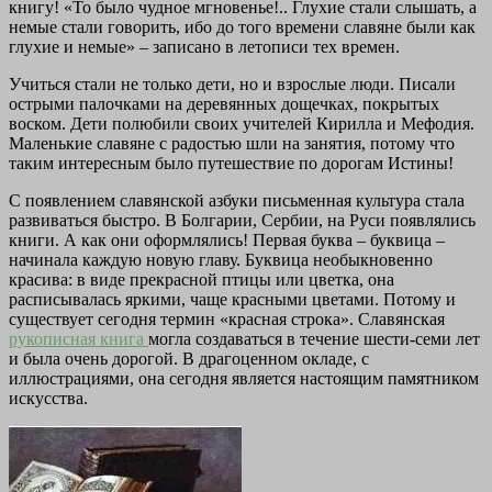
книгу! «То было чудное мгновенье!.. Глухие стали слышать, а
немые стали говорить, ибо до того времени славяне были как
глухие и немые» – записано в летописи тех времен.
Учиться стали не только дети, но и взрослые люди. Писали
острыми палочками на деревянных дощечках, покрытых
воском. Дети полюбили своих учителей Кирилла и Мефодия.
Маленькие славяне с радостью шли на занятия, потому что
таким интересным было путешествие по дорогам Истины!
С появлением славянской азбуки письменная культура стала
развиваться быстро. В Болгарии, Сербии, на Руси появлялись
книги. А как они оформлялись! Первая буква – буквица –
начинала каждую новую главу. Буквица необыкновенно
красива: в виде прекрасной птицы или цветка, она
расписывалась яркими, чаще красными цветами. Потому и
существует сегодня термин «красная строка». Славянская
рукописная книга
могла создаваться в течение шести-семи лет
и была очень дорогой. В драгоценном окладе, с
иллюстрациями, она сегодня является настоящим памятником
искусства.