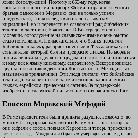
языка богослужений. Поэтому к 863-му году, когда
константинопольский патриарх Фотий отправил солунских
братьев с миссией в Моравию, они не только успели
придумать то, что впоследствии стало называться
кириллицей, но и перевести на славянский ряд библейских
текстов, в частности, Евангелие. В Велеграде, столице
Моравии, богослужение на славянском языке очень быстро
стало популярным. Примечательно, что братья перевели
Библию на диалект, распространенный в Фессалониках, то
есть на язык, который был им прекрасно знаком. Но моравы
понимали южный диалект с трудом и оттого стали относиться
к нему как к языку книжному, сакральному. Вскоре возникла
группа противников действий Константина и Мефодия, так
называемые триязычники. Эти люди считали, что библейские
тексты должны читаться исключительно на канонических
языках, еврейском, греческом и латыни. За поддержкой
изобретатели славянской письменности отправились в Рим.
Епископ Моравский Мефодий
В Риме просветители были приняты радушно, возможно, во
многом благодаря мощам святого Климента, часть которых
они забрали с собой, покидая Херсонес, и теперь привезли в
вечный город
. Младший из братьев умер здесь после долгой