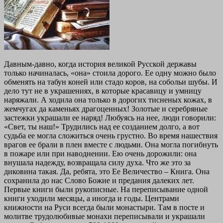
Давным-давно, когда история великой Русской державы
только начиналась, «она» стоила дорого. Ее одну можно было
обменять на табун коней или стадо коров, на собольи шубы. И
дело тут не в украшениях, в которые красавицу и умницу
наряжали. А ходила она только в дорогих тисненых кожах, в
жемчугах да каменьях драгоценных! Золотые и серебряные
застежки украшали ее наряд! Любуясь на нее, люди говорили:
«Свет, ты наш!» Трудились над ее созданием долго, а вот
судьба ее могла сложиться очень грустно. Во время нашествия
врагов ее брали в плен вместе с людьми. Она могла погибнуть
в пожаре или при наводнении. Ею очень дорожили: она
внушала надежду, возвращала силу духа. Что же это за
диковина такая. Да, ребята, это Ее Величество – Книга. Она
сохранила до нас Слово Божие и предания далеких лет.
Первые книги были рукописные. На переписывание одной
книги уходили месяцы, а иногда и годы. Центрами
книжности на Руси всегда были монастыри. Там в посте и
молитве трудолюбивые монахи переписывали и украшали