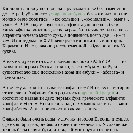
Кириллица просуществовала в русском языке без изменений
до Петра I, убравшего
устаревшие буквы
без которых вполне
можно было обойтись – «юс большой», «юс малый», «омега»,
«ук». В 1918 году из русского алфавита ушли еще 5 букв –
«ять», «фита», «ижица», «ер», «ерь». За тысячу лет из нашего
алфавита исчезло много букв, а появилось всего две – «й» и
«ё». Их придумал в XVII веке русский писатель и историк
Карамзин. И вот, наконец в современной азбуке осталось 33
буквы.
А как вы думаете откуда произошло слово «АЗБУКА» — по
названию первых букв алфавита, «аз» и «буки»; на Руси
существовало ещё несколько названий азбуки – «абевега» и
«буквица».
А почему алфавит называется алфавитом? Интересна история
этого слова. Алфавит. Оно родилось в
древней Греции
и
состоит из названий двух первых букв греческого алфавита:
«альфа» и «бета». Носители западных языков так и называют:
«альфабете». А мы произносим как «алфавит».
Славяне были очень рады: у других народов Европы (немцев,
франков, бриттов) не было своей письменности. У славян же
теперь была своя азбука, и каждый мог научиться читать