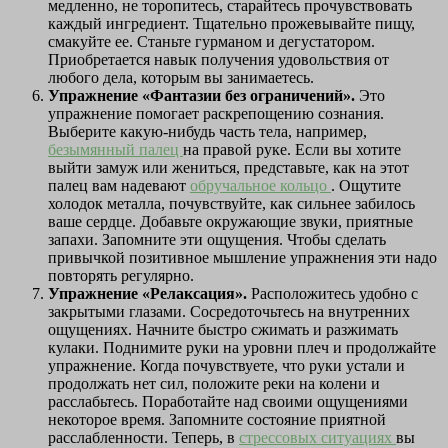
медленно, не торопитесь, старайтесь прочувствовать
каждый ингредиент. Тщательно прожевывайте пищу,
смакуйте ее. Станьте гурманом и дегустатором.
Приобретается навык получения удовольствия от
любого дела, которым вы занимаетесь.
Упражнение «Фантазии без ограничений».
Это
упражнение помогает раскрепощению сознания.
Выберите какую-нибудь часть тела, например,
безымянный палец
на правой руке. Если вы хотите
выйти замуж или жениться, представьте, как на этот
палец вам надевают
обручальное кольцо
. Ощутите
холодок металла, почувствуйте, как сильнее забилось
ваше сердце. Добавьте окружающие звуки, приятные
запахи. Запомните эти ощущения. Чтобы сделать
привычкой позитивное мышление упражнения эти надо
повторять регулярно.
Упражнение «Релаксация».
Расположитесь удобно с
закрытыми глазами. Сосредоточьтесь на внутренних
ощущениях. Начните быстро сжимать и разжимать
кулаки. Поднимите руки на уровни плеч и продолжайте
упражнение. Когда почувствуете, что руки устали и
продолжать нет сил, положите реки на колени и
расслабьтесь. Поработайте над своими ощущениями
некоторое время. Запомните состояние приятной
расслабленности. Теперь, в
стрессовых ситуациях
вы