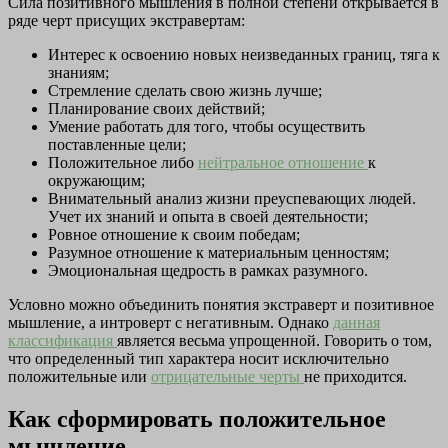
Сила позитивного мышления в полной степени открывается в
ряде черт присущих экстравертам:
Интерес к освоению новых неизведанных границ, тяга к
знаниям;
Стремление сделать свою жизнь лучше;
Планирование своих действий;
Умение работать для того, чтобы осуществить
поставленные цели;
Положительное либо
нейтральное отношение
к
окружающим;
Внимательный анализ жизни преуспевающих людей.
Учет их знаний и опыта в своей деятельности;
Ровное отношение к своим победам;
Разумное отношение к материальным ценностям;
Эмоциональная щедрость в рамках разумного.
Условно можно объединить понятия экстраверт и позитивное
мышление, а интроверт с негативным. Однако
данная
классификация
является весьма упрощенной. Говорить о том,
что определенный тип характера носит исключительно
положительные или
отрицательные черты
не приходится.
Как сформировать положительное
мышление