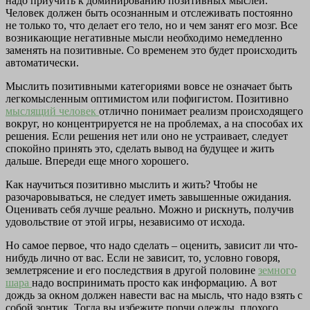
надо приучить к доминированию позитивных мыслей.
Человек должен быть осознанным и отслеживать постоянно
не только то, что делает его тело, но и чем занят его мозг. Все
возникающие негативные мысли необходимо немедленно
заменять на позитивные. Со временем это будет происходить
автоматически.
Мыслить позитивными категориями вовсе не означает быть
легкомысленным оптимистом или пофигистом. Позитивно
мыслящий человек
отлично понимает реализм происходящего
вокруг, но концентрируется не на проблемах, а на способах их
решения. Если решения нет или оно не устраивает, следует
спокойно принять это, сделать вывод на будущее и жить
дальше. Впереди еще много хорошего.
Как научиться позитивно мыслить и жить? Чтобы не
разочаровываться, не следует иметь завышенные ожидания.
Оценивать себя лучше реально. Можно и рискнуть, получив
удовольствие от этой игры, независимо от исхода.
Но самое первое, что надо сделать – оценить, зависит ли что-
нибудь лично от вас. Если не зависит, то, условно говоря,
землетрясение и его последствия в другой половине
земного
шара
надо воспринимать просто как информацию. А вот
дождь за окном должен навести вас на мысль, что надо взять с
собой зонтик. Тогда вы избежите порчи одежды, плохого