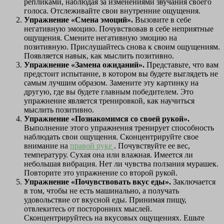
репликами, наблюдая за изменениями звучания своего
голоса. Отслеживайте свои внутренние ощущения.
Упражнение «Смена эмоций».
Вызовите в себе
негативную эмоцию. Почувствовав в себе неприятные
ощущения. Смените негативную эмоцию на
позитивную. Прислушайтесь снова к своим ощущениям.
Появляется навык, как мыслить позитивно.
Упражнение «Замена ожиданий».
Представьте, что вам
предстоит испытание, в котором вы будете выглядеть не
самым лучшим образом. Замените эту картинку на
другую, где вы будете главным победителем. Это
упражнение является тренировкой, как научиться
мыслить позитивно.
Упражнение «Познакомимся со своей рукой».
Выполнение этого упражнения тренирует способность
наблюдать свои ощущения. Сконцентрируйте свое
внимание на
правой руке
. Почувствуйте ее вес,
температуру. Сухая она или влажная. Имеется ли
небольшая вибрация. Нет ли чувства ползания мурашек.
Повторите это упражнение со второй рукой.
Упражнение «Почувствовать вкус еды».
Заключается
в том, чтобы не есть машинально, а получать
удовольствие от вкусной еды. Принимая пищу,
отвлекитесь от посторонних мыслей.
Сконцентрируйтесь на вкусовых ощущениях. Ешьте