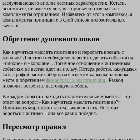
заслуживающего вполне лестных характеристик. Кстати,
вспомните, не имеется ли у вас привычки отвечать на
комплименты отрицанием. Избавьтесь от этого комплекса, а
комплименты припишите в свой список положительных
качеств.
Обретение
душевного
покоя
Как научиться мыслить позитивно и перестать воевать с
жизнью? Для этого необходимо перестать делить события на
«плохие» и «хорошие». Логичное отношение к жизненным
событиям не всегда идет на пользу. Потеря работы, кажущаяся
катастрофой, может обернуться взлетом карьеры на новом
месте и обретением
финансового благополучия
. Развод
позволит встретить настоящую любовь.
В каждом событии находить положительные моменты – это
ответ на вопрос: «Как научиться мыслить позитивно?»
Принимать мир нужно таким, каков он есть. Не стоит
бороться с жизнью – она все равно победит.
Пересмотр
правил
Большинство стрессов порождаются правилами, которые мы