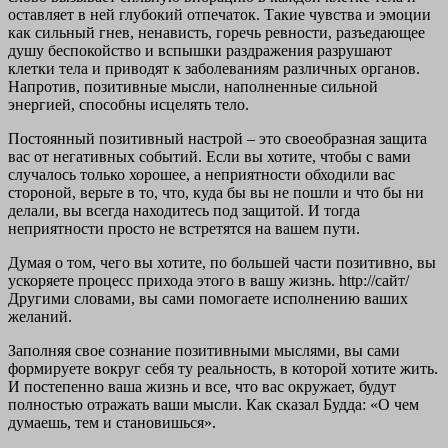
оставляет в ней глубокий отпечаток. Такие чувства и эмоции
как сильный гнев, ненависть, горечь ревности, разъедающее
душу беспокойство и вспышки раздражения разрушают
клетки тела и приводят к заболеваниям различных органов.
Напротив, позитивные мысли, наполненные сильной
энергией, способны исцелять тело.
Постоянный позитивный настрой – это своеобразная защита
вас от негативных событий. Если вы хотите, чтобы с вами
случалось только хорошее, а неприятности обходили вас
стороной, верьте в то, что, куда бы вы не пошли и что бы ни
делали, вы всегда находитесь под защитой. И тогда
неприятности просто не встретятся на вашем пути.
Думая о том, чего вы хотите, по большей части позитивно, вы
ускоряете процесс прихода этого в вашу жизнь. http://сайт/
Другими словами, вы сами помогаете исполнению ваших
желаний.
Заполняя свое сознание позитивными мыслями, вы сами
формируете вокруг себя ту реальность, в которой хотите жить.
И постепенно ваша жизнь и все, что вас окружает, будут
полностью отражать ваши мысли. Как сказал Будда: «О чем
думаешь, тем и становишься».