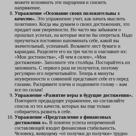
можете вспомнить эти ощущения и снизить
напряжение.
Упражнение «Осознание своих положительны
х
качеств».
Это упражнение учит, как начать мыслить
позитивно. Когда мы думаем о своих достижениях, это
придает нам уверенности. Но часто мы забываем о
прошлых успехах, на которые могли бы опереться. Надо
приучиться постоянно напоминать себе, какой вы
значительный, успешный. Возьмите лист бумаги и
карандаш. Разделите его на три части и озаглавьте их:
«Мои достоинства», «В чем я силен», «Мои
достижения». Заполните эти столбцы. Постарайтесь их
запомнить. С первого раза не получится, поэтому
регулярно его перечитывайте. Теперь в минуты
неуверенности и сомнений представьте себе его перед
глазами. Распрямите плечи и поднимите голову – вам
все по силам!
Упражнение «Развитие веры в будущие достижения».
Повторите предыдущее упражнение, но составляйте
список из тех качеств, которых вы еще только
собираетесь развить в себе.
Упражнение «Представление о финансовых
достижения
х».
В понятие успеха непременной
составляющей входит финансовая стабильность.
Человеку, живущему «от получки до получки» трудно