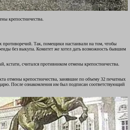
ены крепостничества.
х противоречий. Так, помещики настаивали на том, чтобы
аренды без выкупа. Комитет же хотел дать возможность бывшим
рый, кстати, считался противником отмены крепостничества.
кта отмены крепостничества, занявшие по объему 32 печатных
ия царю. После ознакомления им был подписан соответствующий