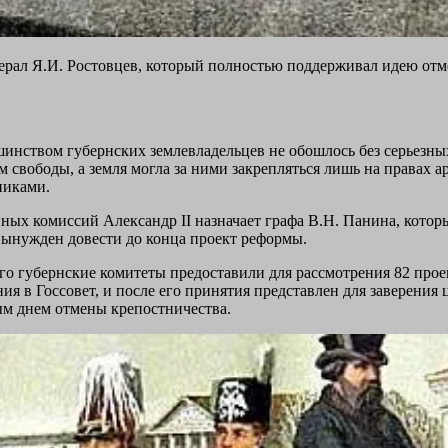
нерал Я.И. Ростовцев, который полностью поддерживал идею отм
инством губернских землевладельцев не обошлось без серьезны
 свободы, а земля могла за ними закрепляться лишь на правах 
никами.
онных комиссий Александр II назначает графа В.Н. Панина, кото
вынужден довести до конца проект реформы.
го губернские комитеты предоставили для рассмотрения 82 прое
ения в Госсовет, и после его принятия представлен для заверен
ым днем отмены крепостничества.