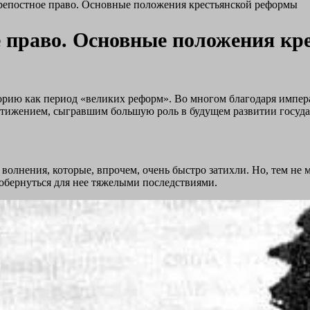
репостное право. Основные положения крестьянской реформы
е право. Основные положения к
орию как период «великих реформ». Во многом благодаря импера
достижением, сыгравшим большую роль в будущем развитии госуда
волнения, которые, впрочем, очень быстро затихли. Но, тем не
 обернуться для нее тяжелыми последствиями.