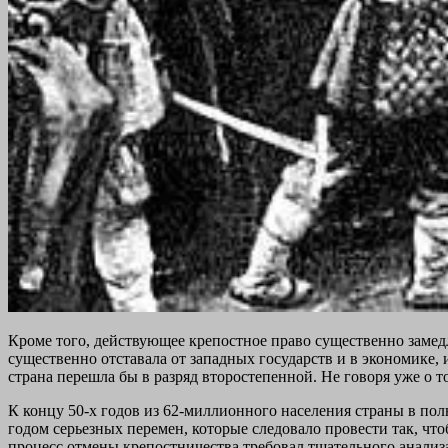
Кроме того, действующее крепостное право существенно замед
существенно отставала от западных государств и в экономике, 
страна перешла бы в разряд второстепенной. Не говоря уже о т
К концу 50-х годов из 62-миллионного населения страны в полн
годом серьезных перемен, которые следовало провести так, ч
процесс отмены крепостничества требовал тщательного анализа