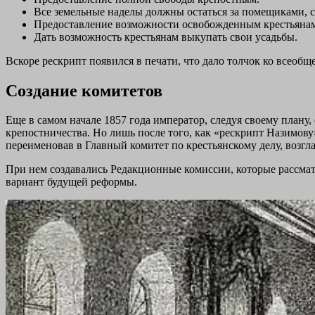
Все земельные наделы должны остаться за помещиками, с
Предоставление возможности освобожденным крестьянам
Дать возможность крестьянам выкупать свои усадьбы.
Вскоре рескрипт появился в печати, что дало толчок ко всеоб
Создание комитетов
Еще в самом начале 1857 года император, следуя своему плану
крепостничества. Но лишь после того, как «рескрипт Назимову
переименовав в Главный комитет по крестьянскому делу, возгл
При нем создавались Редакционные комиссии, которые рассма
вариант будущей реформы.