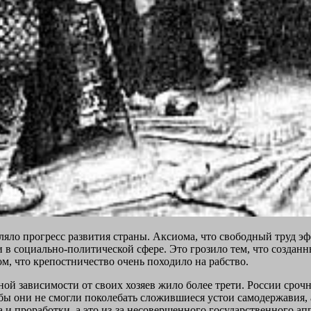
ляло прогресс развития страны. Аксиома, что свободный труд э
и в социально-политической сфере. Это грозило тем, что создан
ом, что крепостничество очень походило на рабство.
ой зависимости от своих хозяев жило более трети. России срочн
тобы они не смогли поколебать сложившиеся устои самодержавия
 и проработки, а это из-за несовершенного государственного а