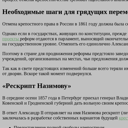
Необходимые шаги для грядущих перем
Отмена крепостного права в России в 1861 году должна была 
Однако если в государствах, живущих по конституции, прежде 
проекты
реформ отдаются в парламент, выносящий окончательн
на государственном уровне. Отменить его единолично Александ
Поэтому в стране для продвижения реформы предстояло заведом
учреждений, организованных на местах, чьи предложения должн
Так как в свете предстоящих изменений больше всего теряли 
от дворян. Вскоре такой момент подвернулся.
«Рескрипт Назимову»
В середине осени 1857 года в Петербург приехал генерал Влад
Ковенской и Гродненской губерний дать вольную своим крепос
В ответ Александр II отправляет на имя Назимова рескрипт (л
заключалась в разработке собственных вариантов будущей
кре
Предоставление полной свободы крепостным.