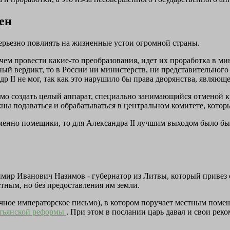
ен
серьезно повлиять на жизненные устои огромной страны.
чем провести какие-то преобразования, идет их проработка в ми
ый вердикт, то в России ни министерств, ни представительного 
р II не мог, так как это нарушило бы права дворянства, являющ
о создать целый аппарат, специально занимающийся отменой кре
ы подаваться и обрабатываться в центральном комитете, которы
именно помещики, то для Александра II лучшим выходом было б
имир Иванович Назимов - губернатор из Литвы, который привез 
тным, но без предоставления им земли.
ичное императорское письмо), в котором поручает местным поме
стьянской реформы
. При этом в послании царь давал и свои рек