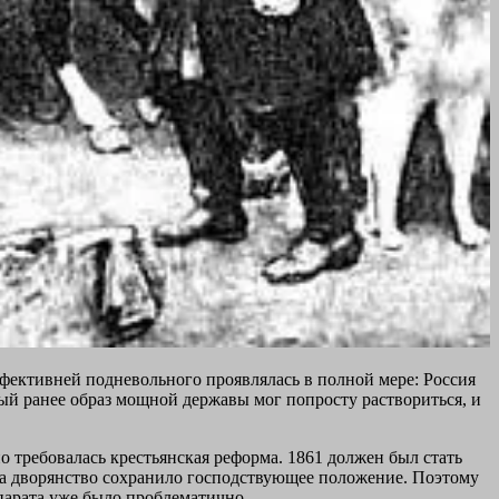
ффективней подневольного проявлялась в полной мере: Россия
ный ранее образ мощной державы мог попросту раствориться, и
о требовалась крестьянская реформа. 1861 должен был стать
, а дворянство сохранило господствующее положение. Поэтому
ппарата уже было проблематично.