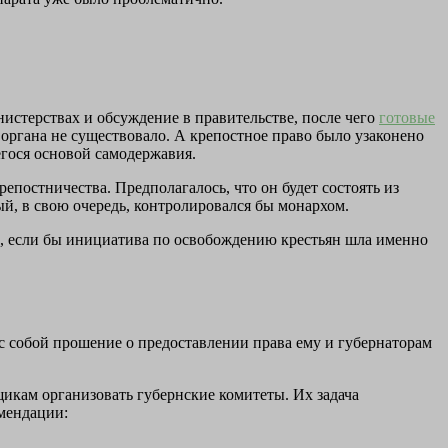
нистерствах и обсуждение в правительстве, после чего
готовые
органа не существовало. А крепостное право было узаконено
егося основой самодержавия.
постничества. Предполагалось, что он будет состоять из
й, в свою очередь, контролировался бы монархом.
ы, если бы инициатива по освобождению крестьян шла именно
с собой прошение о предоставлении права ему и губернаторам
щикам организовать губернские комитеты. Их задача
омендации: