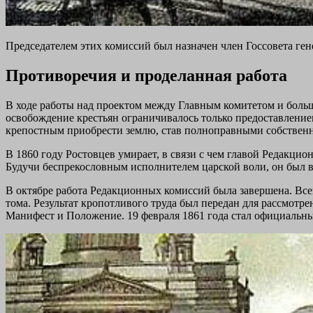
Председателем этих комиссий был назначен член Госсовета ге
Противоречия и проделанная работа
В ходе работы над проектом между Главным комитетом и больш
освобождение крестьян ограничивалось только предоставлением
крепостным приобрести землю, став полноправными собствен
В 1860 году Ростовцев умирает, в связи с чем главой Редакци
Будучи беспрекословным исполнителем царской воли, он был 
В октябре работа Редакционных комиссий была завершена. Все
тома. Результат кропотливого труда был передан для рассмотр
Манифест и Положение. 19 февраля 1861 года стал официальн