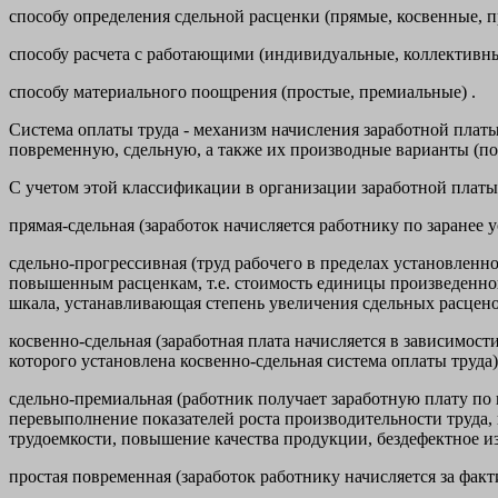
способу определения сдельной расценки (прямые, косвенные, п
способу расчета с работающими (индивидуальные, коллективны
способу материального поощрения (простые, премиальные) .
Система оплаты труда - механизм начисления заработной платы
повременную, сдельную, а также их производные варианты (п
С учетом этой классификации в организации заработной платы
прямая-сдельная (заработок начисляется работнику по заранее
сдельно-прогрессивная (труд рабочего в пределах установлен
повышенным расценкам, т.е. стоимость единицы произведенной
шкала, устанавливающая степень увеличения сдельных расцен
косвенно-сдельная (заработная плата начисляется в зависимос
которого установлена косвенно-сдельная система оплаты труда)
сдельно-премиальная (работник получает заработную плату по
перевыполнение показателей роста производительности труда
трудоемкости, повышение качества продукции, бездефектное и
простая повременная (заработок работнику начисляется за фак