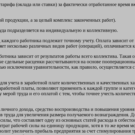
тарифа (оклада или ставки) за фактически отработанное время в
ой продукции, а за целый комплекс законченных работ).
руда подразделяется на индивидуальную и коллективную.
д каждого работника подлежит точному учету. Оплата зависит о
яет несколько различных видов работ (операций), оплачивается
ботника зависит от результатов работы всего коллектива. Така
ые сдельные расценки рассчитываются на основе пооперационн
лью исключения уравнительности, как правило, осуществляется
для учета в заработной плате количественных и качественных х
аработной платы, позволяют применить к каждой группе и кате
ерой труда и его оплатой с тем, чтобы точнее учесть количест
о личного дохода, средство воспроизводства и повышения уровня 
 труда для увеличения размера получаемого вознаграждения. Дл
силы, что составляет одну из основных статей расхода в себест
трат рабочей силы на единицу продукции, хотя в то же время м
зволит увеличить прибыль предприятия за счет стимулирования 