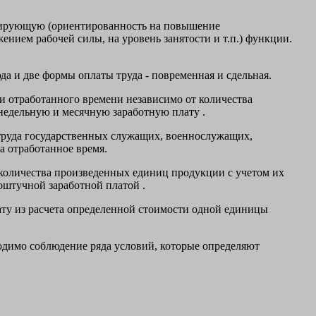
мулирующую (ориентированность на повышение
нием рабочей силы, на уровень занятости и т.п.) функции.
а и две формы оплаты труда - повременная и сдельная.
ки отработанного времени независимо от количества
недельную и месячную заработную плату .
труда государственных служащих, военнослужащих,
а отработанное время.
т количества произведенных единиц продукции с учетом их
поштучной заработной платой .
ату из расчета определенной стоимости одной единицы
одимо соблюдение ряда условий, которые определяют