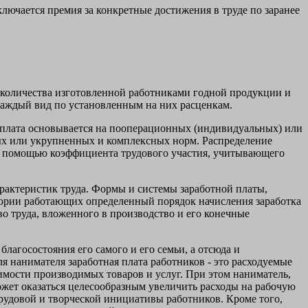
ключается премия за конкретные достижения в труде по заранее
т количества изготовленной работниками годной продукции и
 каждый вид по установленным на них расценкам.
я оплата основывается на пооперационных (индивидуальных) или
ых или укрупненных и комплексных норм. Распределение
 с помощью коэффициента трудового участия, учитывающего
арактеристик труда. Формы и системы заработной платы,
гории работающих определенный порядок начисления заработка
во труда, вложенного в производство и его конечные
благосостояния его самого и его семьи, а отсюда и
я нанимателя заработная плата работников - это расходуемые
оимости производимых товаров и услуг. При этом наниматель,
ожет оказаться целесообразным увеличить расходы на рабочую
трудовой и творческой инициативы работников. Кроме того,