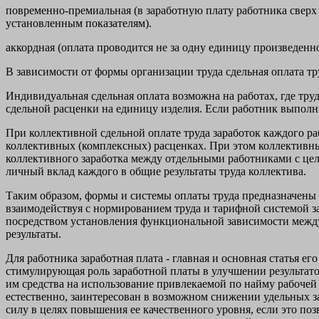
повременно-премиальная (в заработную плату работника сверх 
установленным показателям).
аккордная (оплата проводится не за одну единицу произведенн
В зависимости от формы организации труда сдельная оплата т
Индивидуальная сдельная оплата возможна на работах, где тру
сдельной расценки на единицу изделия. Если работник выполн
При коллективной сдельной оплате труда заработок каждого ра
коллективных (комплексных) расценках. При этом коллективн
коллективного заработка между отдельными работниками с це
личный вклад каждого в общие результаты труда коллектива.
Таким образом, формы и системы оплаты труда предназначены 
взаимодействуя с нормированием труда и тарифной системой з
посредством установления функциональной зависимости между м
результаты.
Для работника заработная плата - главная и основная статья ег
стимулирующая роль заработной платы в улучшении результатов
им средства на использование привлекаемой по найму рабочей 
естественно, заинтересован в возможном снижении удельных за
силу в целях повышения ее качественного уровня, если это по