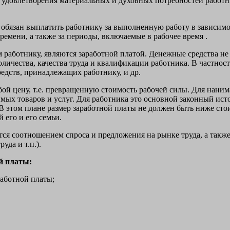
 удовлетворения материальных и духовных потребностей работн
ь обязан выплатить работнику за выполненную работу в зависимос
емени, а также за периоды, включаемые в рабочее время .
работнику, являются заработной платой. Денежные средства не в
количества, качества труда и квалификации работника. В частнос
едств, принадлежащих работнику, и др.
бой цену, т.е. превращенную стоимость рабочей силы. Для нанима
имых товаров и услуг. Для работника это основной законный ис
 В этом плане размер заработной платы не должен быть ниже сто
 его и его семьи.
тся соотношением спроса и предложения на рынке труда, а так
уда и т.п.).
й платы:
работной платы;