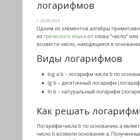
логарифмов
29.09.2019
Одним из элементов алгебры примитивно
из
греческого языка
от слова “число” или
возвести число, находящееся в основании
Виды логарифмов
log a b – логарифм числа b по основанию
lg b – десятичный логарифм (логарифм
ln b – натуральный логарифм (логариф
Как решать логарифм
Логари́фм числа b по основанию a являет
число b возвели основание а. Полученный