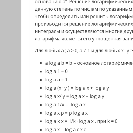
основанию а”. Решение логарифмических
данную степень по числам по указанным
чтобы определить или решить логарифм, 
производится решение логарифмических
интегралы и осуществляются многие дру
логарифма является его упрощенная зап
Для любых a ; a > 0; a ≠ 1 и для любых x ; y >
a log a b = b – основное логарифмич
log a 1 = 0
log a a = 1
log a (x · y ) = log a x + log a y
log a x/ y = log a x – log a y
log a 1/x = -log a x
log a x p = p log a x
log a k x = 1/k · log a x , при k ≠ 0
log a x = log a c x c