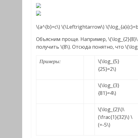
\(a^{b}=c\) \(\Leftrightarrow\) \(\log_{a}{c}=b
Объясним проще. Например, \(\log_{2}{8}\
получить \(8\). Отсюда понятно, что \(\log_
\(\log_{5}
Примеры:
{25}=2\)
\(\log_{3}
{81}=4\)
\(\log_{2}\)\
(\frac{1}{32}\) \
(=-5\)