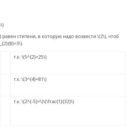
\)
) равен степени, в которую надо возвести \(2\), чтоб
{2}{8}=3\).
т.к. \(5^{2}=25\)
т.к. \(3^{4}=81\)
т.к. \(2^{-5}=\)\(\frac{1}{32}\)