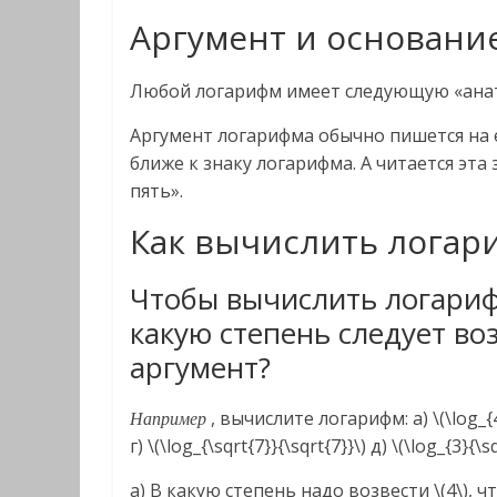
Аргумент и основани
Любой логарифм имеет следующую «ана
Аргумент логарифма обычно пишется на 
ближе к знаку логарифма. А читается эта
пять».
Как вычислить логар
Чтобы вычислить логарифм
какую степень следует во
аргумент?
, вычислите логарифм: а) \(\log_{4}{1
Например
г) \(\log_{\sqrt{7}}{\sqrt{7}}\) д) \(\log_{3}{\s
а) В какую степень надо возвести \(4\), 