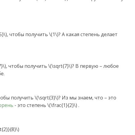
5}\), чтобы получить \(1\)? А какая степень делает
}\), чтобы получить \(\sqrt{7}\)? В первую – любое
е.
обы получить \(\sqrt{3}\)? Из мы знаем, что – это
орень
- это степень \(\frac{1}{2}\) .
{2}}{8}\)