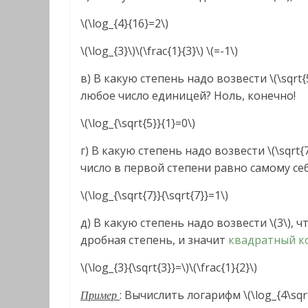
\(\log_{4}{16}=2\)
\(\log_{3}\)\(\frac{1}{3}\) \(=-1\)
в) В какую степень надо возвести \(\sqrt{
любое число единицей? Ноль, конечно!
\(\log_{\sqrt{5}}{1}=0\)
г) В какую степень надо возвести \(\sqrt{7
число в первой степени равно самому себ
\(\log_{\sqrt{7}}{\sqrt{7}}=1\)
д) В какую степень надо возвести \(3\), чт
дробная степень, и значит
квадратный к
\(\log_{3}{\sqrt{3}}=\)\(\frac{1}{2}\)
: Вычислить логарифм \(\log_{4\sqrt
Пример