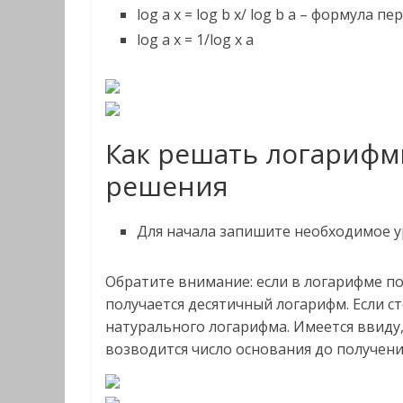
log a x = log b x/ log b a – формула
log a x = 1/log x a
Как решать логарифм
решения
Для начала запишите необходимое у
Обратите внимание: если в логарифме по 
получается десятичный логарифм. Если с
натурального логарифма. Имеется ввиду,
возводится число основания до получения