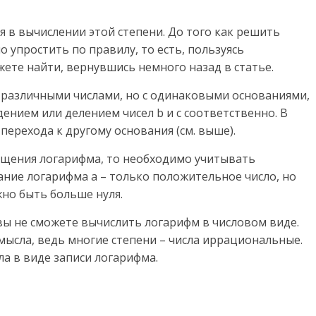
 в вычислении этой степени. До того как решить
 упростить по правилу, то есть, пользуясь
ете найти, вернувшись немного назад в статье.
 различными числами, но с одинаковыми основаниями,
нием или делением чисел b и с соответственно. В
ерехода к другому основания (см. выше).
ощения логарифма, то необходимо учитывать
вание логарифма а – только положительное число, но
лжно быть больше нуля.
 вы не сможете вычислить логарифм в числовом виде.
мысла, ведь многие степени – числа иррациональные.
ла в виде записи логарифма.