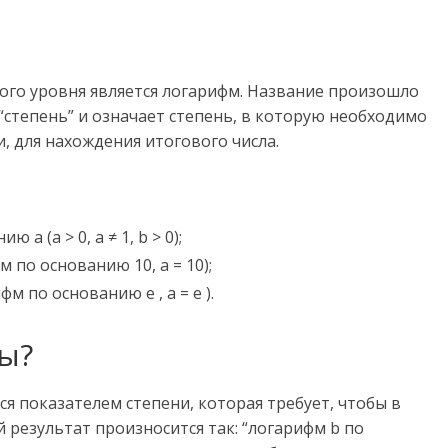
го уровня является логарифм. Название произошло
 “степень” и означает степень, в которую необходимо
, для нахождения итогового числа.
 a (a > 0, a ≠ 1, b > 0);
 по основанию 10, a = 10);
м по основанию e , a = e ).
ы?
ся показателем степени, которая требует, чтобы в
 результат произносится так: “логарифм b по