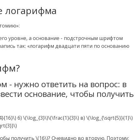
е логарифма
томию»:
его уровне, а основание - подстрочным шрифтом
 запись так: «логарифм двадцати пяти по основанию
ифм?
 - нужно ответить на вопрос: в
звести основание, чтобы получить
6}\) б) \(\log_{3}\)\(\frac{1}{3}\) в) \(\log_{\sqrt{5}}{1}\)
qrt{3}}\)
чтобы получить \(16\)? Очевидно во вторую. Поэтому: