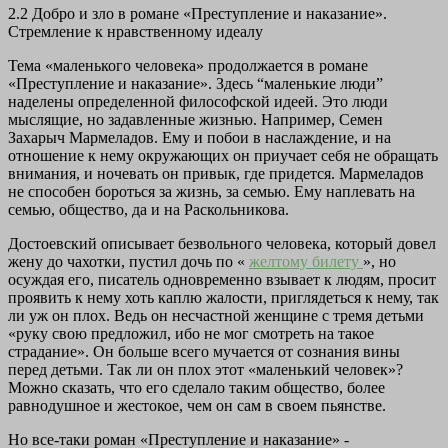
2.2 Добро и зло в романе «Преступление и наказание».
Стремление к нравственному идеалу
Тема «маленького человека» продолжается в романе
«Преступление и наказание». Здесь “маленькие люди”
наделены определенной философской идеей. Это люди
мыслящие, но задавленные жизнью. Например, Семен
Захарыч Мармеладов. Ему и побои в наслаждение, и на
отношение к нему окружающих он приучает себя не обращать
внимания, и ночевать он привык, где придется. Мармеладов
не способен бороться за жизнь, за семью. Ему наплевать на
семью, общество, да и на Раскольникова.
Достоевский описывает безвольного человека, который довел
жену до чахотки, пустил дочь по «
желтому билету
», но
осуждая его, писатель одновременно взывает к людям, просит
проявить к нему хоть каплю жалости, приглядеться к нему, так
ли уж он плох. Ведь он несчастной женщине с тремя детьми
«руку свою предложил, ибо не мог смотреть на такое
страдание». Он больше всего мучается от сознания вины
перед детьми. Так ли он плох этот «маленький человек»?
Можно сказать, что его сделало таким общество, более
равнодушное и жестокое, чем он сам в своем пьянстве.
Но все-таки роман «Преступление и наказание» -