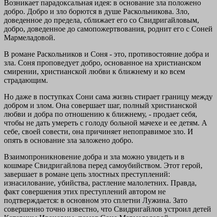
Возникает парадоксальная идея: в основание зла положено
добро. Добро и зло борются в душе Раскольникова. Зло,
доведенное до предела, сближает его со Свидригайловым,
добро, доведенное до самопожертвования, роднит его с Соней
Мармеладовой.
В романе Раскольников и Соня - это, противостояние добра и
зла. Соня проповедует добро, основанное на христианском
смирении, христианской любви к ближнему и ко всем
страдающим.
Но даже в поступках Сони сама жизнь стирает границу между
добром и злом. Она совершает шаг, полный христианской
любви и добра по отношению к ближнему, - продает себя,
чтобы не дать умереть с голоду больной мачехе и ее детям. А
себе, своей совести, она причиняет непоправимое зло. И
опять в основание зла заложено добро.
Взаимопроникновение добра и зла можно увидеть и в
кошмаре Свидригайлова перед самоубийством. Этот герой,
завершает в романе цепь злостных преступлений:
изнасилование, убийства, растление малолетних. Правда,
факт совершения этих преступлений автором не
подтверждается: в основном это сплетни Лужина. Зато
совершенно точно известно, что Свидригайлов устроил детей