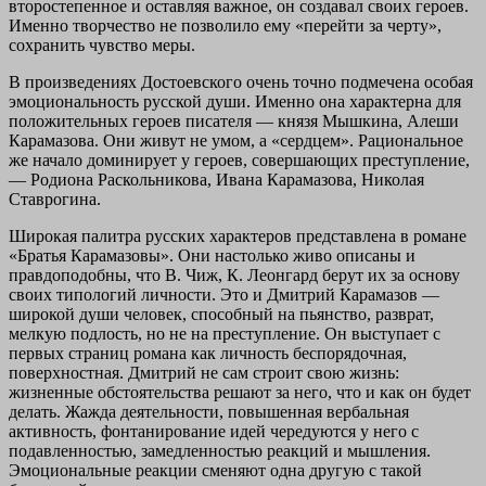
второстепенное и оставляя важное, он создавал своих героев.
Именно творчество не позволило ему «перейти за черту»,
сохранить чувство меры.
В произведениях Достоевского очень точно подмечена особая
эмоциональность русской души. Именно она характерна для
положительных героев писателя — князя Мышкина, Алеши
Карамазова. Они живут не умом, а «сердцем». Рациональное
же начало доминирует у героев, совершающих преступление,
— Родиона Раскольникова, Ивана Карамазова, Николая
Ставрогина.
Широкая палитра русских характеров представлена в романе
«Братья Карамазовы». Они настолько живо описаны и
правдоподобны, что В. Чиж, К. Леонгард берут их за основу
своих типологий личности. Это и Дмитрий Карамазов —
широкой души человек, способный на пьянство, разврат,
мелкую подлость, но не на преступление. Он выступает с
первых страниц романа как личность беспорядочная,
поверхностная. Дмитрий не сам строит свою жизнь:
жизненные обстоятельства решают за него, что и как он будет
делать. Жажда деятельности, повышенная вербальная
активность, фонтанирование идей чередуются у него с
подавленностью, замедленностью реакций и мышления.
Эмоциональные реакции сменяют одна другую с такой