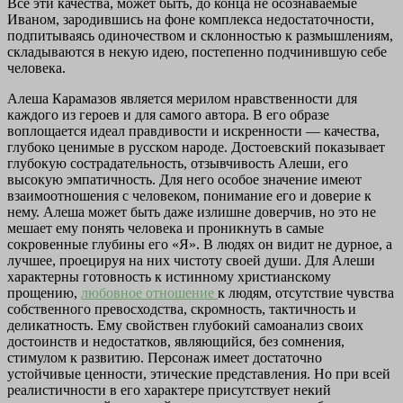
Все эти качества, может быть, до конца не осознаваемые
Иваном, зародившись на фоне комплекса недостаточности,
подпитываясь одиночеством и склонностью к размышлениям,
складываются в некую идею, постепенно подчинившую себе
человека.
Алеша Карамазов является мерилом нравственности для
каждого из героев и для самого автора. В его образе
воплощается идеал правдивости и искренности — качества,
глубоко ценимые в русском народе. Достоевский показывает
глубокую сострадательность, отзывчивость Алеши, его
высокую эмпатичность. Для него особое значение имеют
взаимоотношения с человеком, понимание его и доверие к
нему. Алеша может быть даже излишне доверчив, но это не
мешает ему понять человека и проникнуть в самые
сокровенные глубины его «Я». В людях он видит не дурное, а
лучшее, проецируя на них чистоту своей души. Для Алеши
характерны готовность к истинному христианскому
прощению,
любовное отношение
к людям, отсутствие чувства
собственного превосходства, скромность, тактичность и
деликатность. Ему свойствен глубокий самоанализ своих
достоинств и недостатков, являющийся, без сомнения,
стимулом к развитию. Персонаж имеет достаточно
устойчивые ценности, этические представления. Но при всей
реалистичности в его характере присутствует некий