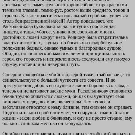
ангельская: «...замечательного хорош собою, с прекрасными
темными глазами, темно-рус, ростом выше среднего, тонок и
строен». Как же практически идеальный герой мог увлечься
столь безнравственной идеей? Автор показывает, что
Раскольникова буквально загнала в тупик собственная
нищета, а также убогое, униженное состояние многих
достойных людей вокруг него. Родиону была отвратительна
власть ничтожных, глупых, но богатых и оскорбительное
положение бедных, однако умных и благородных душою.
Обидно, но юношеский максимализм и принципиальность
героя, его гордость и непреклонность сослужили ему плохую
службу, наставили на неверный путь.
Совершив злодейское убийство, герой тяжело заболевает, что
свидетельствует о большой чуткости его совести. И до
преступления добро в его душе отчаянно боролось со злом, а
теперь он испытывает адские муки. Раскольникову становится
очень трудно общаться с людьми, он как бы чувствует себя
виноватым перед всем человечеством. Чем теплее и
заботливее относятся к нему близкие, тем сильнее он страдает.
Подсознательно герой понимает, что нарушил главный закон
жизни - закон любви к ближнему, и ему не просто стыдно, ему
больно - слишком жестоко он заблуждался.
Ошибки надо исправлять, нужно каяться, чтобы избавиться от