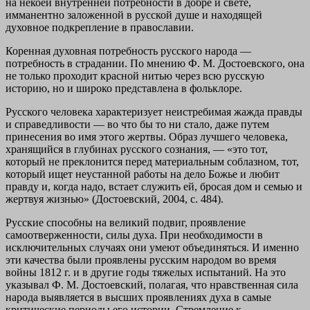
на некоей внутренней потребности в добре и свете,
имманентно заложенной в русской душе и находящей
духовное подкрепление в православии.
Коренная духовная потребность русского народа —
потребность в страдании. По мнению Ф. М. Достоевского, она
не только проходит красной нитью через всю русскую
историю, но и широко представлена в фольклоре.
Русского человека характеризует неистребимая жажда правды
и справедливости — во что бы то ни стало, даже путем
принесения во имя этого жертвы. Образ лучшего человека,
хранящийся в глубинах русского сознания, — «это тот,
который не преклонится перед материальным соблазном, тот,
который ищет неустанной работы на дело Божье и любит
правду и, когда надо, встает служить ей, бросая дом и семью и
жертвуя жизнью» (Достоевский, 2004, с. 484).
Русские способны на великий подвиг, проявление
самоотверженности, силы духа. При необходимости в
исключительных случаях они умеют объединяться. И именно
эти качества были проявлены русским народом во время
войны 1812 г. и в другие годы тяжелых испытаний. На это
указывал Ф. М. Достоевский, полагая, что нравственная сила
народа выявляется в высших проявлениях духа в самые
критические периоды его истории. Стремление к