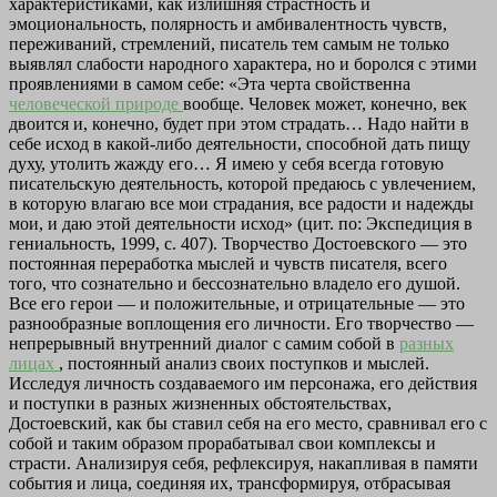
характеристиками, как излишняя страстность и
эмоциональность, полярность и амбивалентность чувств,
переживаний, стремлений, писатель тем самым не только
выявлял слабости народного характера, но и боролся с этими
проявлениями в самом себе: «Эта черта свойственна
человеческой природе
вообще. Человек может, конечно, век
двоится и, конечно, будет при этом страдать… Надо найти в
себе исход в какой-либо деятельности, способной дать пищу
духу, утолить жажду его… Я имею у себя всегда готовую
писательскую деятельность, которой предаюсь с увлечением,
в которую влагаю все мои страдания, все радости и надежды
мои, и даю этой деятельности исход» (цит. по: Экспедиция в
гениальность, 1999, с. 407). Творчество Достоевского — это
постоянная переработка мыслей и чувств писателя, всего
того, что сознательно и бессознательно владело его душой.
Все его герои — и положительные, и отрицательные — это
разнообразные воплощения его личности. Его творчество —
непрерывный внутренний диалог с самим собой в
разных
лицах
, постоянный анализ своих поступков и мыслей.
Исследуя личность создаваемого им персонажа, его действия
и поступки в разных жизненных обстоятельствах,
Достоевский, как бы ставил себя на его место, сравнивал его с
собой и таким образом прорабатывал свои комплексы и
страсти. Анализируя себя, рефлексируя, накапливая в памяти
события и лица, соединяя их, трансформируя, отбрасывая