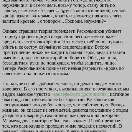
неужели ж я, в самом деле, возьму топор, стану бить по
голове, размозжу ей череп... буду скользить в липкой, теплой
крови, взламывать замок, красть и дрожать; прятаться, весь
залитый кровью... с топором... Господи, неужели?»
Однако страшная теория побеждает. Раскольников убивает
старуху-процентщицу, совершенно бесполезную и даже
вредную, с его точки зрения. Но вместе с ней он вынужден
убить и ее сестру, случайную свидетельницу. Второе
преступление никак не входит в планы героя, ведь Лизавета
именно та, за счастье которой он борется. Обездоленная,
беззащитная, руки не поднявшая, чтобы защитить лицо.
Теперь Раскольников понимает: нельзя разрешать «кровь по
совести» - она польется потоком.
По натуре герой - добрый человек, он делает людям много
хорошего. В его поступках, высказываниях, переживаниях мы
видим высокое чувство
человеческого достоинства
, истинное
благородство, глубочайшее бескорыстие. Раскольников
воспринимает чужую боль острее, чем собственную. Рискуя
жизнью, он спасает из огня детей, делится последним с отцом
умершего товарища, сам нищий, дает деньги на похороны
Мармеладова, с которым был едва знаком. Герой презирает
тех, кто равнодушно проходит мимо людских несчастий. В
нем нет дурных и низких черт. У него и внешность