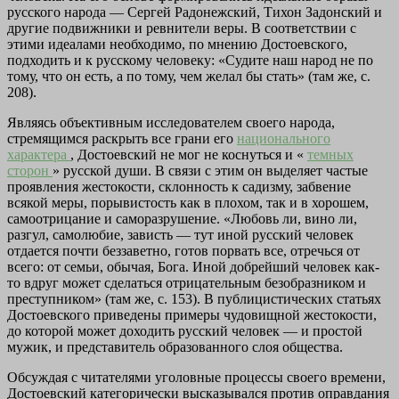
русского народа — Сергей Радонежский, Тихон Задонский и
другие подвижники и ревнители веры. В соответствии с
этими идеалами необходимо, по мнению Достоевского,
подходить и к русскому человеку: «Судите наш народ не по
тому, что он есть, а по тому, чем желал бы стать» (там же, с.
208).
Являясь объективным исследователем своего народа,
стремящимся раскрыть все грани его
национального
характера
, Достоевский не мог не коснуться и «
темных
сторон
» русской души. В связи с этим он выделяет частые
проявления жестокости, склонность к садизму, забвение
всякой меры, порывистость как в плохом, так и в хорошем,
самоотрицание и саморазрушение. «Любовь ли, вино ли,
разгул, самолюбие, зависть — тут иной русский человек
отдается почти беззаветно, готов порвать все, отречься от
всего: от семьи, обычая, Бога. Иной добрейший человек как-
то вдруг может сделаться отрицательным безобразником и
преступником» (там же, с. 153). В публицистических статьях
Достоевского приведены примеры чудовищной жестокости,
до которой может доходить русский человек — и простой
мужик, и представитель образованного слоя общества.
Обсуждая с читателями уголовные процессы своего времени,
Достоевский категорически высказывался против оправдания