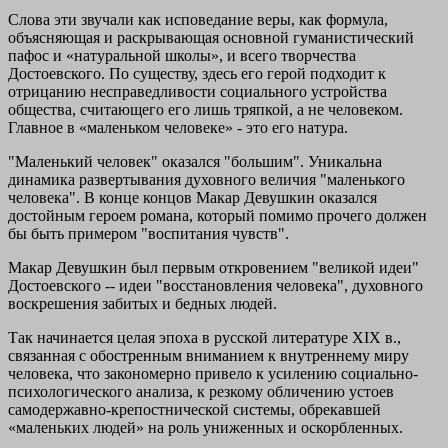
Слова эти звучали как исповедание веры, как формула,
объясняющая и раскрывающая основной гуманистический
пафос и «натуральной школы», и всего творчества
Достоевского. По существу, здесь его герой подходит к
отрицанию несправедливости социального устройства
общества, считающего его лишь тряпкой, а не человеком.
Главное в «маленьком человеке» - это его натура.
"Маленький человек" оказался "большим". Уникальна
динамика развертывания духовного величия "маленького
человека". В конце концов Макар Девушкин оказался
достойным героем романа, который помимо прочего должен
бы быть примером "воспитания чувств".
Макар Девушкин был первым откровением "великой идеи"
Достоевского -- идеи "восстановления человека", духовного
воскрешения забитых и бедных людей.
Так начинается целая эпоха в русской литературе XIX в.,
связанная с обостренным вниманием к внутреннему миру
человека, что закономерно привело к усилению социально-
психологического анализа, к резкому обличению устоев
самодержавно-крепостнической системы, обрекавшей
«маленьких людей» на роль униженных и оскорбленных.