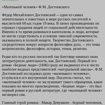
«Маленький человек» Ф.М. Достоевского
Фёдор Михайлович Достоевский -- один из самых
значительных и известных в мире русских писателей и
мыслителей 60-ых годов 19 века. В своих произведениях он
отражал страдания людей от социальной действительности.
Именно в то время развивался капитализм, и люди, которые
не могли существовать в условиях тяжелой современности,
оказывались в полной нищете. Творчество Достоевского
сосредоточено вокруг вопросов философии духа, -- это темы
антропологии, философии, истории, этики, религии.
Редко кто из русских писателей так блестяще начинал свою
литературную деятельность, как Достоевский. Первый его
роман «Бедные люди» (1846) сразу же выдвинул его в число
наиболее видных представителей «натуральной школы». Ф.М.
Достоевский исследовал душу «маленького человека»,
углубился в его внутренний мир. Писатель считал, что
«маленький человек» не заслуживает такого обращения, какое
показано во многих произведениях, «Бедные люди» - это был
первый роман в русской литературе, где «маленький человек»
заговорил сам.
Главный герой романа - Макар Девушкин - бедный чиновник,