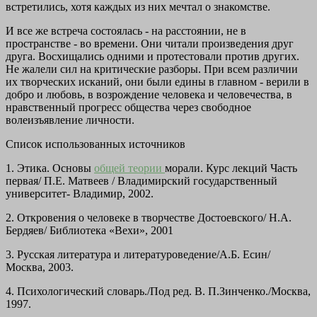
встретились, хотя каждых из них мечтал о знакомстве.
И все же встреча состоялась - на расстоянии, не в
пространстве - во времени. Они читали произведения друг
друга. Восхищались одними и протестовали против других.
Не жалели сил на критические разборы. При всем различии
их творческих исканий, они были едины в главном - верили в
добро и любовь, в возрождение человека и человечества, в
нравственный прогресс общества через свободное
волеизъявление личности.
Список использованных источников
1. Этика. Основы
общей теории
морали. Курс лекций Часть
первая/ П.Е. Матвеев / Владимирский государственный
университет- Владимир, 2002.
2. Откровения о человеке в творчестве Достоевского/ Н.А.
Бердяев/ Библиотека «Вехи», 2001
3. Русская литература и литературоведение/А.Б. Есин/
Москва, 2003.
4. Психологический словарь./Под ред. В. П.Зинченко./Москва,
1997.