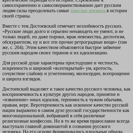
самосохранению и самосовершенствованию дает русским
людям силы преодолевать самые
тяжелые времена
в истории
своей страны.
Вместе с тем Достоевский отмечает незлобивость русских.
«Русские люди долго и серьезно ненавидеть не умеют, и не
только людей, но даже пороки, мрак невежества, деспотизм,
обскурантизм, ну и все эти прочие ретроградные вещи» (там
же, с. 204). Этим качеством объясняется быстрое забвение
русским народом своих тиранов и их идеализацию.
Для русской души характерны простодушие и честность,
искренность и широкий «всеоткрытый» ум, кротость,
сочувствие слабому и угнетенному, милосердие, всепрощение
и широта взглядов.
Достоевский выделяет и такое качество русского человека, как
восприимчивость к культуре других народов, принятие и
«извинение» иных идеалов, терпимость к чужим обычаям,
нравам, вере. Веротерпимость как исконное качество русской
нации выражено в самом духе русской государственности как
многонациональной, вобравшей в себя различные
религиозные конфессии. Но в то же время православие всегда
выступало главной доминантой в сознании русского
человека. На его основе формировались идеальные образы