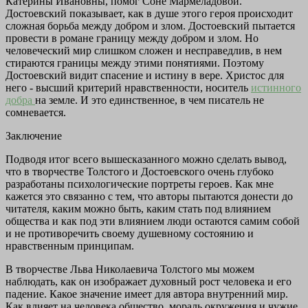
Катерины Ивановны, помог Соне Мармеладовой.
Достоевский показывает, как в душе этого героя происходит
сложная борьба между добром и злом. Достоевский пытается
провести в романе границу между добром и злом. Но
человеческий мир слишком сложен и несправедлив, в нем
стираются границы между этими понятиями. Поэтому
Достоевский видит спасение и истину в вере. Христос для
него - высший критерий нравственности, носитель
истинного
добра
на земле. И это единственное, в чем писатель не
сомневается.
Заключение
Подводя итог всего вышесказанного можно сделать вывод,
что в творчестве Толстого и Достоевского очень глубоко
разработаны психологические портреты героев. Как мне
кажется это связанно с тем, что авторы пытаются донести до
читателя, каким можно быть, каким стать под влиянием
общества и как под эти влиянием люди остаются самим собой
и не противоречить своему душевному состоянию и
нравственным принципам.
В творчестве Льва Николаевича Толстого мы можем
наблюдать, как он изображает духовный рост человека и его
падение. Какое значение имеет для автора внутренний мир.
Как влияет на человека общество, мораль окружения и чужие