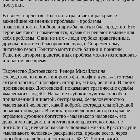
поступки.
В своем творчестве Толстой затрагивает и раскрывает
важнейшие жизненные проблемы - проблемы
нравственности. Любовь и дружба, честь и благородство. Его
герои мечтают и сомневаются, думают и решают важные для
себя проблемы. Одни из них - люди глубоко нравственные,
другим понятие о благородстве чуждо. Современному
читателю герои Толстого могут быть близки и понятны.
Решение автором нравственных проблем можно использовать
и в настоящее время.
Творчество Достоевского Федора Михайловича
сосредоточено вокруг вопросов философии духа, -- это темы
антропологии, философии, истории, этики, религии. В своих
произведениях Достоевский показывает трагические судьбы
«маленьких людей». На какие глубокие чувства способен
придавленный нищетой, бесправием, бесчеловечностью
«маленький человек», какой доброй, сострадательной душой
он может обладать. В своих произведениях автор открывает
огромное духовное богатство «маленького человека», его
душевную щедрость и внутреннюю красоту, которые не
погибли под невыносимыми условиями жизни. Красота души
«маленького человека» раскрывается, прежде всего, через
способность любить и сострадать. Ф. М. Достоевский