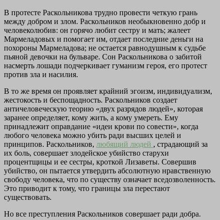
В протесте Раскольникова трудно провести четкую грань
между добром и злом. Раскольников необыкновенно добр и
человеколюбив: он горячо любит сестру и мать; жалеет
Мармеладовых и помогает им, отдает последние деньги на
похороны Мармеладова; не остается равнодушным к судьбе
пьяной девочки на бульваре. Сон Раскольникова о забитой
насмерть лошади подчеркивает гуманизм героя, его протест
против зла и насилия.
В то же время он проявляет крайний эгоизм, индивидуализм,
жестокость и беспощадность. Раскольников создает
античеловеческую теорию «двух разрядов людей», которая
заранее определяет, кому жить, а кому умереть. Ему
принадлежит оправдание «идеи крови по совести», когда
любого человека можно убить ради высших целей и
принципов. Раскольников,
любящий людей
, страдающий за
их боль, совершает злодейское убийство старухи
процентщицы и ее сестры, кроткой Лизаветы. Совершив
убийство, он пытается утвердить абсолютную нравственную
свободу человека, что по существу означает вседозволенность.
Это приводит к тому, что границы зла перестают
существовать.
Но все преступления Раскольников совершает ради добра.