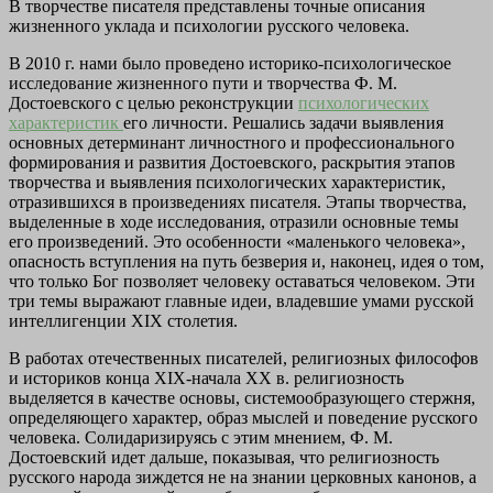
В творчестве писателя представлены точные описания
жизненного уклада и психологии русского человека.
В 2010 г. нами было проведено историко-психологическое
исследование жизненного пути и творчества Ф. М.
Достоевского с целью реконструкции
психологических
характеристик
его личности. Решались задачи выявления
основных детерминант личностного и профессионального
формирования и развития Достоевского, раскрытия этапов
творчества и выявления психологических характеристик,
отразившихся в произведениях писателя. Этапы творчества,
выделенные в ходе исследования, отразили основные темы
его произведений. Это особенности «маленького человека»,
опасность вступления на путь безверия и, наконец, идея о том,
что только Бог позволяет человеку оставаться человеком. Эти
три темы выражают главные идеи, владевшие умами русской
интеллигенции XIX столетия.
В работах отечественных писателей, религиозных философов
и историков конца XIX-начала XX в. религиозность
выделяется в качестве основы, системообразующего стержня,
определяющего характер, образ мыслей и поведение русского
человека. Солидаризируясь с этим мнением, Ф. М.
Достоевский идет дальше, показывая, что религиозность
русского народа зиждется не на знании церковных канонов, а