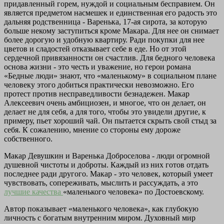
придавленный горем, нуждой и социальным бесправием. Он
является предметом насмешек и единственная его радость это
дальняя родственница - Варенька, 17-ая сирота, за которую
больше некому заступиться кроме Макара. Для нее он снимает
более дорогую и удобную квартиру. Ради покупки для нее
цветов и сладостей отказывает себе в еде. Но от этой
сердечной привязанности он счастлив. Для бедного человека
основа жизни - это честь и уважение, но герои романа
«Бедные люди» знают, что «маленькому» в социальном плане
человеку этого добиться практически невозможно. Его
протест против несправедливости безнадежен. Макар
Алексеевич очень амбициозен, и многое, что он делает, он
делает не для себя, а для того, чтобы это увидели другие, к
примеру, пьет хороший чай. Он пытается скрыть свой стыд за
себя. К сожалению, мнение со стороны ему дороже
собственного.
Макар Девушкин и Варенька Доброселова - люди огромной
душевной чистоты и доброты. Каждый из них готов отдать
последнее ради другого. Макар - это человек, который умеет
чувствовать, сопереживать, мыслить и рассуждать, а это
лучшие качества
«маленького человека» по Достоевскому.
Автор показывает «маленького человека», как глубокую
личность с богатым внутренним миром. Духовный мир