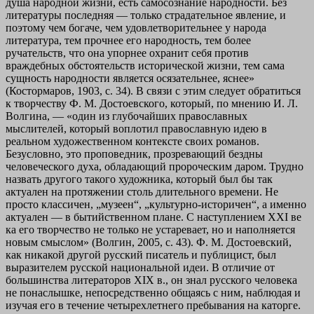
душа народной жизни, есть самосознание народности. Без
литературы последняя — только страдательное явление, и
поэтому чем богаче, чем удовлетворительнее у народа
литература, тем прочнее его народность, тем более
ручательств, что она упорнее охранит себя против
враждебных обстоятельств исторической жизни, тем сама
сущность народности является осязательнее, яснее»
(Костормаров, 1903, с. 34). В связи с этим следует обратиться
к творчеству Ф. М. Достоевского, который, по мнению И. Л.
Волгина, — «один из глубочайших православных
мыслителей, который воплотил православную идею в
реальном художественном контексте своих романов.
Безусловно, это проповедник, прозревающий бездны
человеческого духа, обладающий пророческим даром. Трудно
назвать другого такого художника, который был бы так
актуален на протяжении столь длительного времени. Не
просто классичен, „музеен“, „культурно-историчен“, а именно
актуален — в бытийственном плане. С наступлением XXI ве
ка его творчество не только не устаревает, но и наполняется
новым смыслом» (Волгин, 2005, с. 43). Ф. М. Достоевский,
как никакой другой русский писатель и публицист, был
выразителем русской национальной идеи. В отличие от
большинства литераторов XIX в., он знал русского человека
не понаслышке, непосредственно общаясь с ним, наблюдая и
изучая его в течение четырехлетнего пребывания на каторге.