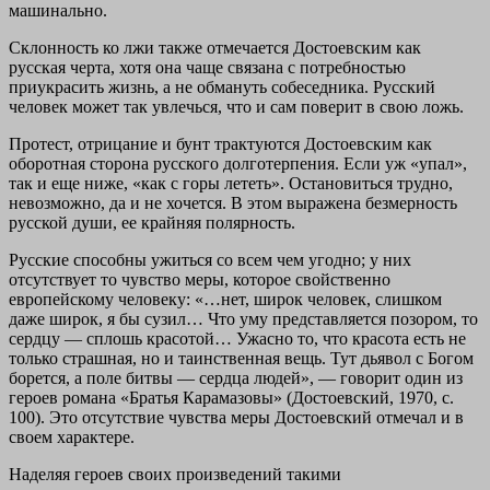
машинально.
Склонность ко лжи также отмечается Достоевским как
русская черта, хотя она чаще связана с потребностью
приукрасить жизнь, а не обмануть собеседника. Русский
человек может так увлечься, что и сам поверит в свою ложь.
Протест, отрицание и бунт трактуются Достоевским как
оборотная сторона русского долготерпения. Если уж «упал»,
так и еще ниже, «как с горы лететь». Остановиться трудно,
невозможно, да и не хочется. В этом выражена безмерность
русской души, ее крайняя полярность.
Русские способны ужиться со всем чем угодно; у них
отсутствует то чувство меры, которое свойственно
европейскому человеку: «…нет, широк человек, слишком
даже широк, я бы сузил… Что уму представляется позором, то
сердцу — сплошь красотой… Ужасно то, что красота есть не
только страшная, но и таинственная вещь. Тут дьявол с Богом
борется, а поле битвы — сердца людей», — говорит один из
героев романа «Братья Карамазовы» (Достоевский, 1970, с.
100). Это отсутствие чувства меры Достоевский отмечал и в
своем характере.
Наделяя героев своих произведений такими