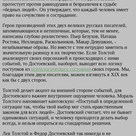
протестует против равнодушия и безразличия к судьбе
«бедных людей». Он утверждает, что каждый человек имеет
право на сочувствие и сострадание.
Герои произведений этих двух великих русских писателей,
запоминающиеся и нетипичные, которые, тем не менее,
написаны глубоко реалистично. Пьер Безухов, Наташа
Ростова, Нехлюдов, Раскольников, Макар Девушкин, -
незабываемые образы. Но вместе с тем нетрудно заметить и
значительную разницу в их творчестве. Если Толстой
анализирует своих персонажей и происходящих с ними
событий, то Достоевский, наоборот, выводит всю логику
поступков из
психологического состояния
своих героев. Мы,
благодаря этим двум писателям, можем взглянуть в XIX век
как бы с двух сторон.
Толстой делает акцент на внешней стороне событий, для
Достоевского важнее внутреннее ощущение человека. Мораль
Толстого напоминает кантовскую: «Поступай в определенной
ситуации так, чтобы твой выбор мог стать нравственным
законом для всех людей». Достоевский считает, что не бывает
одинаковых ситуаций, и человеку приходится делать выбор
всегда, и нельзя опираться на стандартные решения.
Лев Толстой и Федор Достоевский так никогда и не