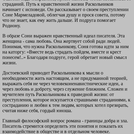
страданий. Путь к нравственной жизни Раскольников
начинает с исповеди. Он рассказывает о своем преступлении
Соне Мармеладовой, облегчая душу и прося совета, потому
что не знает, как ему жить дальше. И подруга помогает
Родиону.
В образе Сони выражен нравственный идеал писателя. Эта
женщина - сама любовь. Она жертвует собой ради людей.
Понимая, что нужна Раскольникову, Соня готова идти за ним
на каторгу: «Вместе ведь страдать пойдем, вместе и крест
понесем!..» Благодаря подруге, герой обретает новый смысл
жизни.
Достоевский приводит Раскольникова к мысли о
необходимости жить настоящим, а не придуманной теорией,
выражать себя не через человеконенавистнические идеи, а
через любовь и доброту, через служение ближним. Сложен и
мучителен путь Раскольникова к праведной жизни: от
преступления, которое искупается страшными страданиями, к
состраданию и любви к тем людям, которых хотел презирать,
считая ниже себя, гордый юноша.
Главный философский вопрос романа - границы добра и зла.
Писатель стремится определить эти понятия и показать их
взаимодействие в обществе и в отдельном человеке.