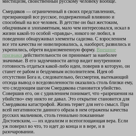
мистицизм, свойственный русскому человеку вообще.
Смердяков — ограниченный в своих представлениях,
презирающий все русское, подверженный влиянию и
способный на все человек. В детстве он был жестоким,
обидчивым и злопамятным, мало чем интересовался, искал в
жизни какой-то особой «правды», никого не любил, в
поведении обнаруживал элементы садизма. С взрослением
все эти качества не нивелировались, а, наоборот, развились и
укрепились, обретя видоизмененную форму.
Внешние
признаки
действительности он принимает за наиболее
значимые. В его задумчивости автор видит внутреннюю
готовность отдаться какой-либо идеи, поверив в которую, он
станет ее рабом и бездумным исполнителем. Идея об
отсутствии Бога и, следовательно, бессмертия, вытекающий
отсюда вывод о вседозволенности оказались столь близки ему,
что следующим шагом Смердякова становится убийство.
Совершив его, он с удивлением понимает, что «разрешения на
убийство» ему никто не давал. Это открытие становится для
Смердякова катастрофой. Жизнь теряет для него смысл. При
всей негативности данного образа в нем отражены качества
русских мальчиков, столь гениально показанные
Достоевским, — их идеализм и всепоглощающая вера. Если
уж поверил во что, то идет до конца и в вере, и в
разочаровании.