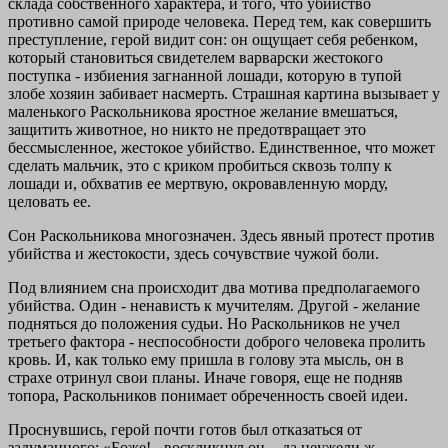
склада собственного характера, и того, что убийство
противно самой природе человека. Перед тем, как совершить
преступление, герой видит сон: он ощущает себя ребенком,
который становиться свидетелем варварски жестокого
поступка - избиения загнанной лошади, которую в тупой
злобе хозяин забивает насмерть. Страшная картина вызывает у
маленького Раскольникова яростное желание вмешаться,
защитить животное, но никто не предотвращает это
бессмысленное, жестокое убийство. Единственное, что может
сделать мальчик, это с криком пробиться сквозь толпу к
лошади и, обхватив ее мертвую, окровавленную морду,
целовать ее.
Сон Раскольникова многозначен. Здесь явный протест против
убийства и жестокости, здесь сочувствие чужой боли.
Под влиянием сна происходит два мотива предполагаемого
убийства. Один - ненависть к мучителям. Другой - желание
подняться до положения судьи. Но Раскольников не учел
третьего фактора - неспособности доброго человека пролить
кровь. И, как только ему пришла в голову эта мысль, он в
страхе отринул свои планы. Иначе говоря, еще не подняв
топора, Раскольников понимает обреченность своей идеи.
Проснувшись, герой почти готов был отказаться от
задуманного: «Боже! - воскликнул он, - да неужели ж,