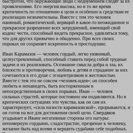
быстротой, что окружающие люди с недоумением следят за их
проявлениями. Его энергия высока, но в то же время
критичность по отношению к цели и особенно к средствам ее
реализации незначительны. Вместе с тем это человек
наивный, романтический, верящий в какое-то неожиданное и
прекрасное разрешение всех затруднений, имеющий свой
кодекс чести, способный видеть прекрасное, удивляться тому,
что для других привычно и обыденно. При всех своих
пороках он сохраняет искренность и простодушие.
Иван Карамазов — человек гордый, легко уязвимый,
целеустремленный, способный ставить перед собой трудные
задачи и их реализовать. Осознание смысла добра и зла, их
близости и противоречия, любовь к детям и страдание за них
сочетаются в его душе с эгоцентризмом и жестокостью.
Вместе с тем это не совсем «человек-идея»; он способен
любить и ненавидеть, быть восторженным и
непосредственным в своих порывах. Иван — человек
сильных страстей, которые постоянно им подавляются. Но в
критических ситуациях эти чувства, как он сам их
характеризует, «сила низости карамазовской», прорываются, и
он готов на все для достижения своей цели. Смердяков
угадывает в Иване негативные стороны его натуры:
непомерную гордыню, сладострастие, презрение к человеку,
желание быть над всеми и вершить судьбами себе подобных.