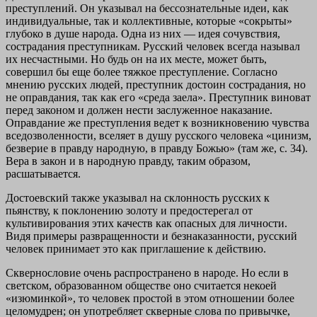
преступлений. Он указывал на бессознательные идеи, как
индивидуальные, так и коллективные, которые «сокрыты»
глубоко в душе народа. Одна из них — идея сочувствия,
сострадания преступникам. Русский человек всегда называл
их несчастными. Но будь он на их месте, может быть,
совершил бы еще более тяжкое преступление. Согласно
мнению русских людей, преступник достоин сострадания, но
не оправдания, так как его «среда заела». Преступник виноват
перед законом и должен нести заслуженное наказание.
Оправдание же преступления ведет к возникновению чувства
вседозволенности, вселяет в душу русского человека «цинизм,
безверие в правду народную, в правду Божью» (там же, с. 34).
Вера в закон и в народную правду, таким образом,
расшатывается.
Достоевский также указывал на склонность русских к
пьянству, к поклонению золоту и предостерегал от
культивирования этих качеств как опасных для личности.
Видя примеры развращенности и безнаказанности, русский
человек принимает это как приглашение к действию.
Сквернословие очень распространено в народе. Но если в
светском, образованном обществе оно считается некоей
«изюминкой», то человек простой в этом отношении более
целомудрен; он употребляет скверные слова по привычке,