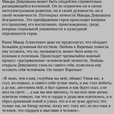
Макара Девушкина может быть уподоблен стремительно
расширяющейся вселенной. Он не ограничен ни в своем
интеллектуальном развитии, ни в своей духовности, ни в
своей человечности. Потенциал личности Макара Девушкина
безграничен. Это преображение героя происходит вопреки
его прошлому, его воспитанию, происхождению, среде,
вопреки социальной униженности и культурной
обделенности героя.
Ранее Макар Алексеевич даже не предполагал, что обладает
большим духовным богатством. Любовь к Вареньке помогла
ему осознать, что он, оказывается, может быть кому-то
нужным и полезным. Происходит чрезвычайно важный
процесс «распрямления» человеческой личности. Любовь
открыла Девушкину глаза на самого себя, позволила ему
осознать себя человеком. Он пишет Вареньке:
«Я знаю, чем я вам, голубчик вы мой, обязан! Узнав вас, я
стал, во-первых, и самого себя лучше знать, и вас стал любить;
а до вас, ангельчик мой, я был одинок и как будто спал, а не
жил на свете. …а как вы мне явились, то вы всю мою жизнь
осветили темную, так что и сердце и душа моя осветились, и я
обрел душевный покой и узнал, что и я не хуже других; что
только так, не блещу ничем, лоску нет, тону нет, но все-таки я
человек, что сердцем и мыслями я человек».