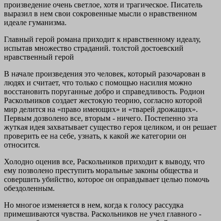
произведение очень светлое, хотя и трагическое. Писатель
выразил в нем свои сокровенные мысли о нравственном
идеале гуманизма.
Главный герой романа приходит к нравственному идеалу,
испытав множество страданий. толстой достоевский
нравственный герой
В начале произведения это человек, который разочарован в
людях и считает, что только с помощью насилия можно
восстановить поруганные добро и справедливость. Родион
Раскольников создает жестокую теорию, согласно которой
мир делится на «право имеющих» и «тварей дрожащих».
Первым дозволено все, вторым - ничего. Постепенно эта
жуткая идея захватывает существо героя целиком, и он решает
проверить ее на себе, узнать, к какой же категории он
относится.
Холодно оценив все, Раскольников приходит к выводу, что
ему позволено преступить моральные законы общества и
совершить убийство, которое он оправдывает целью помочь
обездоленным.
Но многое изменяется в нем, когда к голосу рассудка
примешиваются чувства. Раскольников не учел главного -