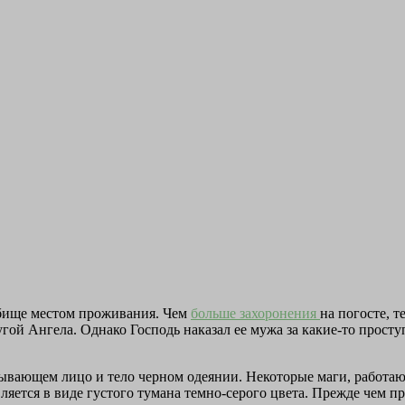
дбище местом проживания. Чем
больше захоронения
на погосте, 
гой Ангела. Однако Господь наказал ее мужа за какие-то просту
рывающем лицо и тело черном одеянии. Некоторые маги, работаю
вляется в виде густого тумана темно-серого цвета. Прежде чем п