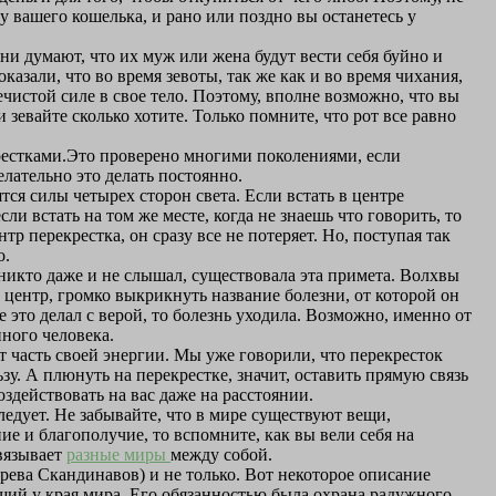
у вашего кошелька, и рано или поздно вы останетесь у
ни думают, что их муж или жена будут вести себя буйно и
казали, что во время зевоты, так же как и во время чихания,
ечистой силе в свое тело. Поэтому, вполне возможно, что вы
 зевайте сколько хотите. Только помните, что рот все равно
екрестками.Это проверено многими поколениями, если
елательно это делать постоянно.
тся силы четырех сторон света. Если встать в центре
сли встать на том же месте, когда не знаешь что говорить, то
р перекрестка, он сразу все не потеряет. Но, поступая так
о.
е никто даже и не слышал, существовала эта примета. Волхвы
о центр, громко выкрикнуть название болезни, от которой он
 это делал с верой, то болезнь уходила. Возможно, именно от
ного человека.
т часть своей энергии. Мы уже говорили, что перекресток
зу. А плюнуть на перекрестке, значит, оставить прямую связь
здействовать на вас даже на расстоянии.
следует. Не забывайте, что в мире существуют вещи,
ие и благополучие, то вспомните, как вы вели себя на
связывает
разные миры
между собой.
ева Скандинавов) и не только. Вот некоторое описание
щий у края мира. Его обязанностью была охрана радужного