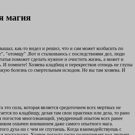
я магия
ышал, как-то видел и решил, что и сам может колбасить по
е", "отомщу" .Вот и сталкиваюсь с последствиями дел, люди
статья поможет сделать нужное и очистить жизнь, а может и
ь. И помните! Хозяева кладбищ и перекрестков отнюдь не глупы
тяжкую болезнь со смертельным исходом. Не вы там хозяева. И
это сила, которая является средоточием всех мертвых не
ется по кладбищу, делая там свои практики или дела, то рано
яин погостов многознающий, умудренный опытом всех ранее
еликом охвачен вниманием даже самого опытного мага.
того духа ни с чем не спутаешь. Когда взаимодействуешь с
и ностальгии. Хозяин погоста часто подшучивает над людьми