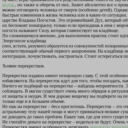
видов
, но также и оберечь от них. Знают абсолютно все о про
можно отговорить человека от смерти (особенно детей). Однак
быстрые изменения в жизнь человека или в какие-то ситуации. 
царстве Владыка Погостов. Это огромнейший Дух, который объе
их беспокоят понапрасну, только если приходишь к ним с миро
погоста называют Силу, которая главенствует на кладбище.
По сложившемуся мнению, для выполнения практик стоит идти л
Энергополе кладбища
(оно, кстати, разумно) образуется из совокупностей похоронн
соответствующий обычай первого захоронения. На кладбище не с
интеграции, почувствовать, настроиться. Стоит остерегаться
Хозяин перекрестков.
Перекрестки издавна имеют нехорошую славу. С этой особенност
избавляются. На перекресток идут для того, чтобы погадать, на
Ничего не подбирай на перекрестке – найдешь неприятности. Э
соблюдать. В магии существует очень много обрядов и ритуалов
от нищеты и неудач. И чем дороже вещичку вы подберете на пер
только еще и в большем объеме.
Не ешь на перекрестке – беса проглотишь. Перекресток – это о
астральному телу нашей пищи и могут привязаться низшие сущн
не доводить до таких проблем. Ешьте там, где для этого сущес
Не считайте деньги на перекрестке – водиться не будут. Очень 
Перекрестки имеют особенность затягивать
денежную энерги