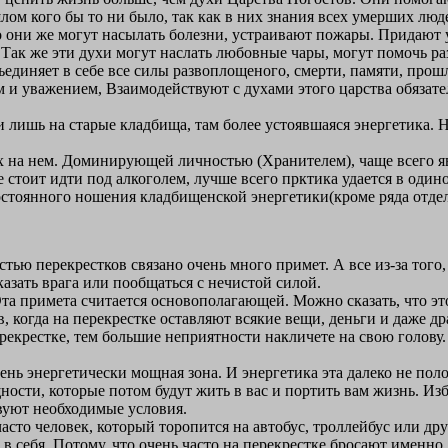
шлом кого бы то ни было, так как в них знания всех умерших лю
о они же могут насылать болезни, устраивают пожары. Придают 
Так же эти духи могут наслать любовные чары, могут помочь раз
диняет в себе все силы развоплощеного, смерти, памяти, прошл
м и уважением, Взаимодействуют с духами этого царства обязат
ишь на старые кладбища, там более устоявшаяся энергетика. Не
ых на нем. Доминирующей личностью (Хранителем), чаще всего я
тоит идти под алкоголем, лучше всего прктика удается в одиноч
 постоянного ношения кладбищенской энергетики(кроме ряда отд
ью перекрестков связано очень много примет. А все из-за того,
казать врага или пообщаться с нечистой силой.
та примета считается основополагающей. Можно сказать, что это
, когда на перекрестке оставляют всякие вещи, деньги и даже др
екрестке, тем большие неприятности накличете на свою голову. 
чень энергетически мощная зона. И энергетика эта далеко не по
ости, которые потом будут жить в вас и портить вам жизнь. Изб
твуют необходимые условия.
часто человек, который торопится на автобус, троллейбус или дру
ю
в себя. Потому, что очень часто на перекрестке бросают именно 