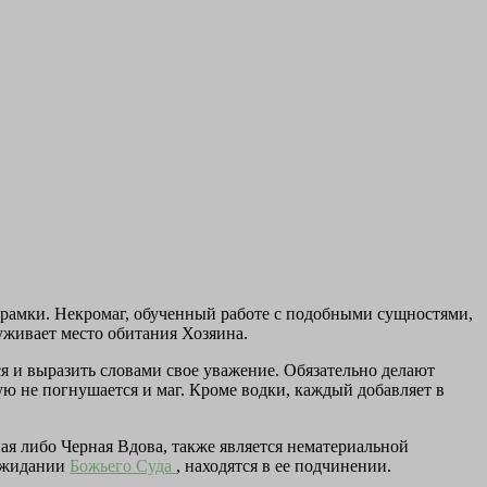
орамки. Некромаг, обученный работе с подобными сущностями,
уживает место обитания Хозяина.
я и выразить словами свое уважение. Обязательно делают
ую не погнушается и маг. Кроме водки, каждый добавляет в
ная либо Черная Вдова, также является нематериальной
 ожидании
Божьего Суда
, находятся в ее подчинении.