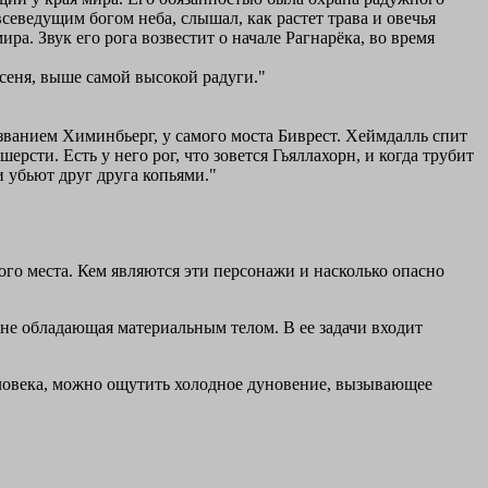
севедущим богом неба, слышал, как растет трава и овечья
ира. Звук его рога возвестит о начале Рагнарёка, во время
сеня, выше самой высокой радуги."
званием Химинбьерг, у самого моста Биврест. Хеймдалль спит
рсти. Есть у него рог, что зовется Гьяллахорн, и когда трубит
и убьют друг друга копьями."
го места. Кем являются эти персонажи и насколько опасно
не обладающая материальным телом. В ее задачи входит
еловека, можно ощутить холодное дуновение, вызывающее