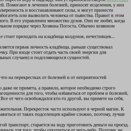
дей. Помогают в лечении болезней, приносят исцеления, у них
уверенность и восстанавливают силы, и могут принести
богатеть или вызволить человека от пьянства. Правит в этом
ого. В его управлении множество духов. Они не любят, когда
ельном порядке через Хозяина Погоста. Обычно хозяином
 стоит приходить на кладбища колдунов, нечестивцев...
вляется первая личность кладбища, раньше существовал
ку. При входе стоит отдать часть своей энергии для
ельных случаев) и подселяющихся сущностей.
 что на перекрестках от болезней и от неприятностей
 даже не примета, а правило, которое необходимо строго
агоценности для того, чтобы избавиться от проблем и болезней,
Все от чего освобождался кто-то другой, вы примете на себя,
ложительная. Перекресток часто используют в черной магии. К
авиться от таких подселенцев крайне сложно, поэтому, лучше
гой транспорт, старается на ходу приготовить деньги на проезд.
деньги для того, чтобы откупиться от чего-либо. Поэтому, не