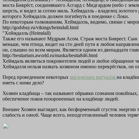
моста Биврёст, соединявшего Асгард с Мидгардом (небо с земле
шерсть, и видел за сотню миль. Хеймдалль - владелец золотого 
которого Хеймдалль должен погибнуть в поединке с Локи.
По некоторым толкованиям, Хеймдалль, видимо, связан с миров
http://godsbay.ru/vikings/heimdall.html
"Хеймдалль (Heimdall)
Также его называют Мудрым Асом. Страж моста Биврест. Сын Од
меньше, чем птица, видит на сто дней пути в любом направлении
он, слышно по всем мирам. Является одним из двенадцати глав
http://bestiarium.aworld.ru/maska/bestia846.html
Хеймдаль являеться покровителем людей и любое обращение че
Хеймдалля нельзя назвать хозяином именно перекрёстков, он о
Перед проведением некоторых
магических ритуалов
на кладби
иметь с ними дело?
Хозяин кладбища – так называют обрывки сознания покойных, 
обеспечение покоя похороненных на кладбище людей.
Внешне Хозяин выглядит, как бесформенный сгусток энергии т
слабость и озноб. Чаще всего, неподготовленный человек теря