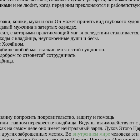
ками и не любит, когда перед ним преклоняются и раболепствую
баки, кошки, мухи и осы.Он может принять вид глубокого худощ
щавый мужчина в затертых одеждах.
 сил, с которыми практикующий маг впоследствии сталкивается,
ыходы с кладбища, неупокоенные души и бесы.
с Хозяйном.
дбище любой маг сталкивается с этой сущностю.
добром то отзовется" сотрудничать.
адбища.
зяину попросить покровительство, защиту и помощь
, или главном перекрестке кладбища. Ведуны взаимодействуют с
ак на самом деле оно имеет нейтральный заряд. Духов Этого Цар
 и других заброшенных местах. Во
внутреннем мире
человека эти
ит ценить жизнь больше, чем духи Царства Погостов. Они помога