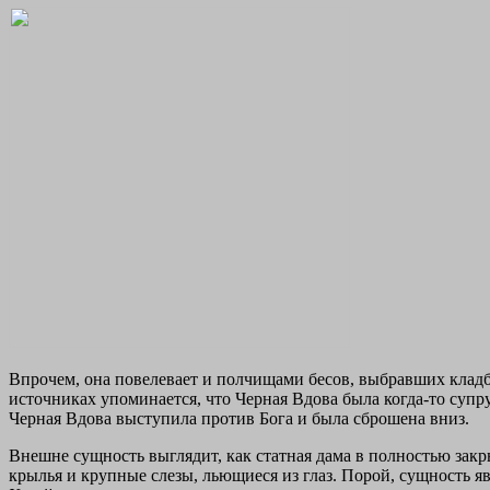
Впрочем, она повелевает и полчищами бесов, выбравших кла
источниках упоминается, что Черная Вдова была когда-то супру
Черная Вдова выступила против Бога и была сброшена вниз.
Внешне сущность выглядит, как статная дама в полностью зак
крылья и крупные слезы, льющиеся из глаз. Порой, сущность я