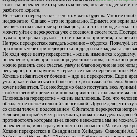
стоит на перекрестке открывать кошелек, доставать деньги и п
разбитого корыта.
Не зевай на перекрестке – с чертом жить будешь. Многие ошиб
неадекватно. Однако – это не правильно. Примета эта верна для
человек испытывает микро обморок, или что-то вроде легкого т
можете уйти с перекрестка уже с соседом в своем теле. Постара
нужно прикрывать рукой – это и правило приличия, и защита 
На трех перекрестках загадать желание – сбудется. Пожалуй, 
проходишь через три перекрестка подряд и на каждом загадывае
Не ходи через центр перекрестка – жизнь изменится к худшему. 
перекрестка, зная при этом определенные слова, то можно привле
можно развеять свое счастье, удачу и благополучие на все четы
регулярно, он по крупицам теряет все выше перечисленное. Не
Хочешь избавиться от болезни – иди на перекресток. Еще в дре
учили, как избавиться от болезни тех, кто тяжело болели. Бол
хочет избавиться. Так необходимо было поступать весь лунный 
этой языческой приметы и пошла примета о загадывании желани
Плюнешь на перекрестке – жизнь выплюнешь. Все, что человек о
обладает не положительной энергетикой. Другое дело, что эту 
со своим телом и подсознанием. Обитатели перекрестка непрем
Человек, который умеет рассуждать, сможет сам сделать для себ
противостоять которым из-за своего невежества мы не можем. И 
перекрестках, и все сразу встанет на свои места. Магия перекр
Хозяин перекрестков в Скандинавии Хеймдаль. Сияющий Ас. О
Хеймдалля (Heimdallr) - "Хеймдалль, Хеймдалр, в скандинавск