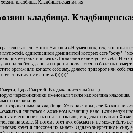
е хозяин кладбища. Кладбищенская магия
 хозяин кладбища. Кладбищенска
о развелось очень много Умеющих-Неумеющих, тех, кто что-то сл
са глупостей, единственной доминантой которых есть "хочу", "мо
нающих ведунов или магов.Тогда одна надежда - на себя. И эта 
алы на любовь, деньги и проч. а получается на болезнь и смерт
 мстите врагам или копаете себе яму, делаете приворот или себе 
очерпнутым не из инета:))))))))"
 Смерти, Царь Смертей, Владыка погостный и т.д.
торую чернокнижники именовали также как хозяина кладбища.
 именно кладбищу.
захороненным на кладбище. Хотя на самом деле Хозяин погоста 
Уважать и считаться с Хозяином Кладбища надо. Если ведун шата
наться и его почитать он и в практике, и в делах помогает.Хоз
еловека на земле. И потому этот дух объемен и не может быть ц
человек хочет и способен их видеть. Однако энергетику и силу э
 состояние веселья, сальных шуток и разврата, воспоминаний 