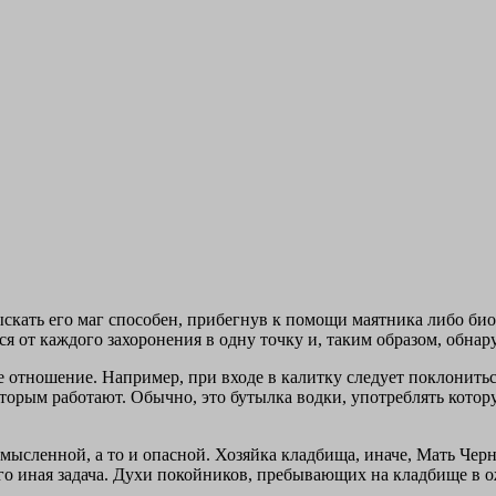
скать его маг способен, прибегнув к помощи маятника либо би
я от каждого захоронения в одну точку и, таким образом, обнар
 отношение. Например, при входе в калитку следует поклонитьс
оторым работают. Обычно, это бутылка водки, употреблять котор
смысленной, а то и опасной. Хозяйка кладбища, иначе, Мать Чер
ого иная задача. Духи покойников, пребывающих на кладбище в