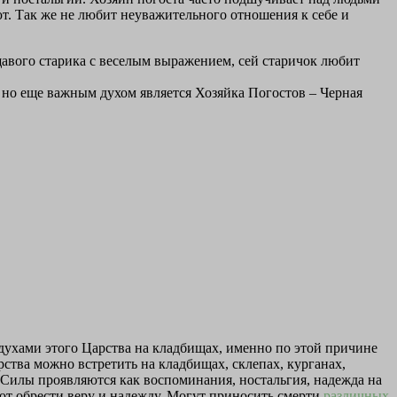
т. Так же не любит неуважительного отношения к себе и
авого старика с веселым выражением, сей старичок любит
 но еще важным духом является Хозяйка Погостов – Черная
 духами этого Царства на кладбищах, именно по этой причине
ства можно встретить на кладбищах, склепах, курганах,
 Силы проявляются как воспоминания, ностальгия, надежда на
ют обрести веру и надежду. Могут приносить смерти
различных