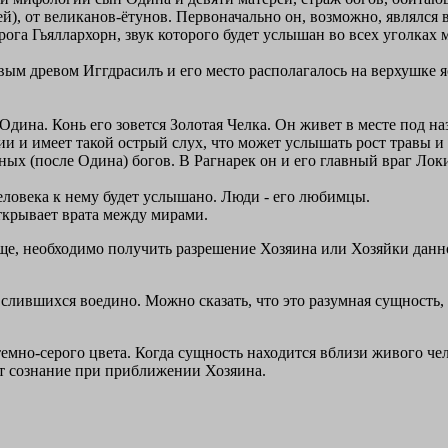
й), от великанов-ётунов. Первоначально он, возможно, являлся в
рога Гьяллархорн, звук которого будет услышан во всех уголках м
ым древом Иггдрасилъ и его место располагалось на верхушке я
ина. Конь его зовется Золотая Челка. Он живет в месте под на
 и имеет такой острый слух, что может услышать рост травы и ше
ных (после Одина) богов. В Рагнарек он и его главный враг Лок
ловека к нему будет услышано. Люди - его любимцы.
ткрывает врата между мирами.
ще, необходимо получить разрешение Хозяина или Хозяйки данно
слившихся воедино. Можно сказать, что это разумная сущность, 
емно-серого цвета. Когда сущность находится вблизи живого ч
ет сознание при приближении Хозяина.