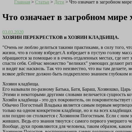
Главная
>
Статьи
>
Дети
>
Что означает в загробном мир
Что означает в загробном мире
03.03.2020
ХОЗЯИН ПЕРЕКРЕСТКОВ и ХОЗЯИН КЛАДБИЩА.
"Очень не люблю делиться такими практиками, в силу того, чт
жизни, что в голову взбредет.А взбредает в пустую голову мас
обращаются за помощью и в очень отдаленных местах, где нет з
спасти себя. Сейчас множество "великих" умеющих делают риту
и видят вас насквозь. Так что неизвестно, что вы там делаете,
всякое действие должно быть подкреплено знанием глубоким и п
Хозяин кладбища.
Его называли по-разному Батька, Батя, Бараш, Хозяюшко, Царь
Этими и некоторыми другими словами величается сущность ко
Хозяйн кладбища - это дух покровитель, он покровительствует
Обычно Погостный Владыка является самым первым мертвецом, 
только на одном конкретном кладбище, но и на всех кладбищах.
или поздно он столкнется с Хозяином Погостным. Если с ним з
живших. Ведь его знания тянутся с самого первого умершего ч
Вообще, духи проявляются для человека, таким образом, каким 
Хозяином Погостов, воспринимаешь гамму различных ощущений: