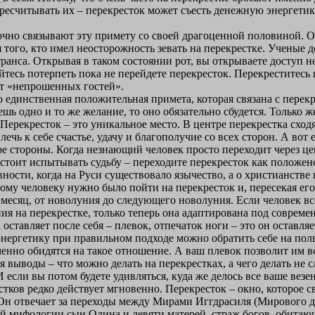
ересчитывать их – перекресток может съесть денежную энергетик
очно связывают эту примету со своей драгоценной половиной. О
 того, кто имел неосторожность зевать на перекрестке. Ученые до
ранса. Открывая в таком состоянии рот, вы открываете доступ н
йтесь потерпеть пока не перейдете перекресток. Перекреститесь и
от «непрошенных гостей».
это единственная положительная примета, которая связана с пер
шь одно и то же желание, то оно обязательно сбудется. Только ж
Перекресток – это уникальное место. В центре перекрестка сходя
чь к себе счастье, удачу и благополучие со всех сторон. А вот е
ре стороны. Когда незнающий человек просто переходит через цент
 стоит испытывать судьбу – переходите перекресток как положен
вности, когда на Руси существовало язычество, а о христианств
ьному человеку нужно было пойти на перекресток и, пересекая ег
месяц, от новолуния до следующего новолуния. Если человек все
я на перекрестке, только теперь она адаптирована под современ
ставляет после себя – плевок, отпечаток ноги – это он оставляе
энергетику при правильном подходе можно обратить себе на поль
енно обидятся на такое отношение. А ваш плевок позволит им во
я выводы – что можно делать на перекрестках, а чего делать не 
если вы потом будете удивляться, куда же делось все ваше везен
естков редко действует мгновенно. Перекресток – окно, которое 
н отвечает за переходы между Мирами Иггдрасиля (Мирового др
ой мифологии сын Одина и девяти матерей, страж богов, обитаю