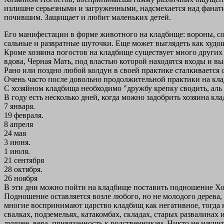
излишне серьезными и загруженными, надсмехается над фанати
почившим. Защищает и любит маленьких детей.
Его манифестации в форме животного на кладбище: вороны, со
сальные и развратные шуточки. Еще может выглядеть как худо
Кроме хозяина погостов на кладбище существует много других
вдова, Черная Мать, под властью которой находятся входы и в
Рано или поздно любой колдун в своей практике сталкивается 
Очень часто после довольно продолжительной практики на кла
С хозяйном кладбища необходимо "дружбу крепку сводить, аль 
В году есть несколько дней, когда можно задобрить хозяина кл
7 января.
19 февраля.
8 апреля
24 мая
3 июня.
1 июля.
21 сентября
28 октября.
26 ноября
В эти дни можно пойти на кладбище поставить подношение Хо
Подношение оставляется возле любого, но не молодого дерева
многие воспринимают царство кладбищ как негативное, тогда к
свалках, подземельях, катакомбах, складах, старых развалинах
лучшее, вера, привязанность к родственникам. Никто не науч