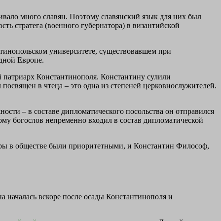
ивало много славян. Поэтому славянский язык для них был
ть стратега (военного губернатора) в византийской
нтинопольском университете, существовавшем при
дной Европе.
й патриарх Константинополя. Константину сулили
 посвящен в чтеца – это одна из степеней церковнослужителей.
ности – в составе дипломатического посольства он отправился
ому богослов непременно входил в состав дипломатической
 веры в обществе были приоритетными, и Константин Философ,
на началась вскоре после осады Константинополя и