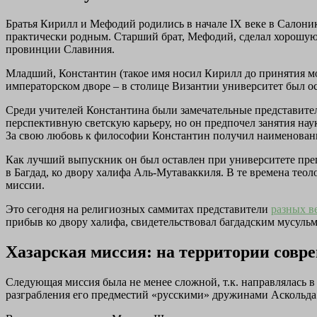
Братья Кирилл и Мефодий родились в начале IX веке в Салоник
практически родным. Старший брат, Мефодий, сделал хорошую 
провинции Славиния.
Младший, Константин (такое имя носил Кирилл до принятия м
императорском дворе – в столице Византии университет был о
Среди учителей Константина были замечательные представите
перспективную светскую карьеру, но он предпочел занятия нау
За свою любовь к философии Константин получил наименован
Как лучший выпускник он был оставлен при университете препо
в Багдад, ко двору халифа Аль-Мутаваккиля. В те времена те
миссии.
Это сегодня на религиозных саммитах представители
разных в
прибыв ко двору халифа, свидетельствовал багдадским мусульм
Хазарская миссия: на территории совр
Следующая миссия была не менее сложной, т.к. направлялась 
разграбления его предместий «русскими» дружинами Аскольда 