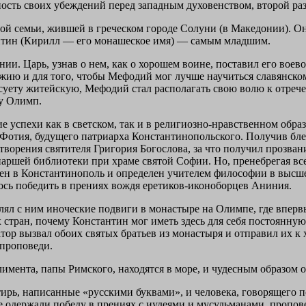
сть своих убеждений перед западным духовенством, второй раз
й семьи, жившей в греческом городе Солуни (в Македонии). Он
антин (Кирилл — его монашеское имя) — самым младшим.
ании. Царь, узнав о нем, как о хорошем воине, поставил его во
жию и для того, чтобы Мефодий мог лучше научиться славянско
 суету житейскую, Мефодий стал располагать свою волю к отрече
ру Олимп.
ие успехи как в светском, так и в религиозно-нравственном обр
 Фотия, будущего патриарха Константинопольского. Получив блес
творения святителя Григория Богослова, за что получил прозва
иаршей библиотеки при храме святой Софии. Но, пренебрегая вс
ен в Константинополь и определен учителем философии в высш
лось победить в прениях вождя еретиков-иконоборцев Аниния.
лял с ним иноческие подвиги в монастыре на Олимпе, где впервы
стран, почему Константин мог иметь здесь для себя постоянную 
ратор вызвал обоих святых братьев из монастыря и отправил их к
 проповеди.
имента, папы Римского, находятся в море, и чудесным образом о
ь, написанные «русскими буквами», и человека, говорящего по-р
где одержали победу в прениях с иудеями и мусульманами, пропов