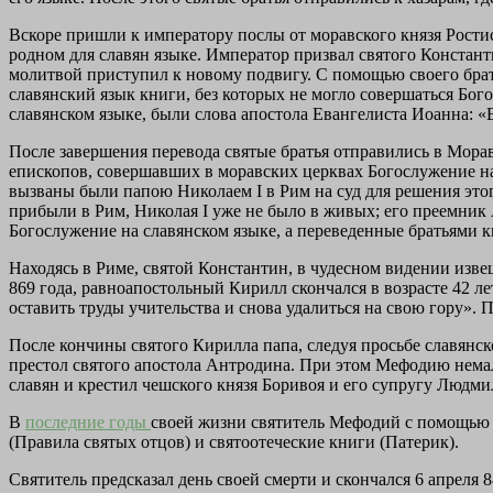
Вскоре пришли к императору послы от моравского князя Рости
родном для славян языке. Император призвал святого Константи
молитвой приступил к новому подвигу. С помощью своего брата
славянский язык книги, без которых не могло совершаться Бо
славянском языке, были слова апостола Евангелиста Иоанна: «Вн
После завершения перевода святые братья отправились в Мора
епископов, совершавших в моравских церквах Богослужение на 
вызваны были папою Николаем I в Рим на суд для решения это
прибыли в Рим, Николая I уже не было в живых; его преемник А
Богослужение на славянском языке, а переведенные братьями 
Находясь в Риме, святой Константин, в чудесном видении изв
869 года, равноапостольный Кирилл скончался в возрасте 42 ле
оставить труды учительства и снова удалиться на свою гору». 
После кончины святого Кирилла папа, следуя просьбе славянс
престол святого апостола Антродина. При этом Мефодию нема
славян и крестил чешского князя Боривоя и его супругу Людмилу
В
последние годы
своей жизни святитель Мефодий с помощью д
(Правила святых отцов) и святоотеческие книги (Патерик).
Святитель предсказал день своей смерти и скончался 6 апреля 8