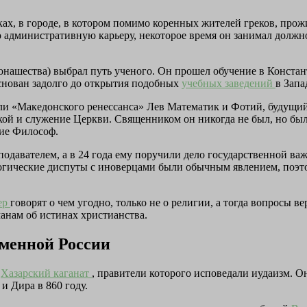
ах, в городе, в котором помимо коренных жителей греков, прож
административную карьеру, некоторое время он занимал должнос
онашества) выбрал путь ученого. Он прошел обучение в Конста
снован задолго до открытия подобных
учебных заведений
в Запа
ли «Македонского ренессанса» Лев Математик и Фотий, будущи
кой и служение Церкви. Священником он никогда не был, но был
ие Философ.
давателем, а в 24 года ему поручили дело государственной важ
ологические диспуты с иноверцами были обычным явлением, поэт
ер
говорят о чем угодно, только не о религии, а тогда вопросы
анам об истинах христианства.
еменной России
в
Хазарский каганат
, правители которого исповедали иудаизм. О
и Дира в 860 году.