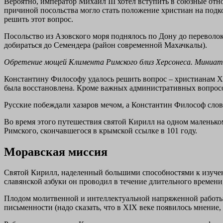
Вероятно, император Михаил III хотел вступить в союзные отн
причиной посольства могло стать положение христиан на подк
решить этот вопрос.
Посольство из Азовского моря поднялось по Дону до переволо
добираться до Семендера (район современной Махачкалы).
Обретение мощей Климента Римского близ Херсонеса. Миниатюр
Константину Философу удалось решить вопрос – христианам Х
была восстановлена. Кроме важных административных вопросов
Русские побеждали хазаров мечом, а Константин Философ сло
Во время этого путешествия святой Кирилл на одном маленьком
Римского, скончавшегося в крымской ссылке в 101 году.
Моравская миссия
Святой Кирилл, наделенный большими способностями к изучени
славянской азбуки он проводил в течение длительного времени
Плодом молитвенной и интеллектуальной напряженной работы с
письменности (надо сказать, что в XIX веке появилось мнение,