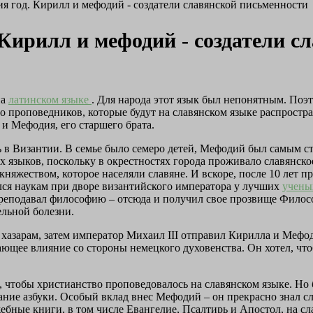
я год. Кирилл и мефодий - создатели славянской письменности
 Кирилл и мефодий - создатели с
на
латинском языке
. Для народа этот язык был непонятным. Поэт
о проповедников, которые будут на славянском языке распростр
и Мефодия, его старшего брата.
 в Византии. В семье было семеро детей, Мефодий был самым с
их языков, поскольку в окрестностях города проживало славянск
няжеством, которое населяли славяне. И вскоре, после 10 лет 
ался наукам при дворе византийского императора у лучших
учены
 преподавал философию – отсюда и получил свое прозвище Фило
ельной болезни.
к хазарам, затем император Михаил III отправил Кирилла и Меф
ающее влияние со стороны немецкого духовенства. Он хотел, что
, чтобы христианство проповедовалось на славянском языке. Но б
дание азбуки. Особый вклад внес Мефодий – он прекрасно знал с
ебные книги, в том числе Евангелие, Псалтирь и Апостол, на с