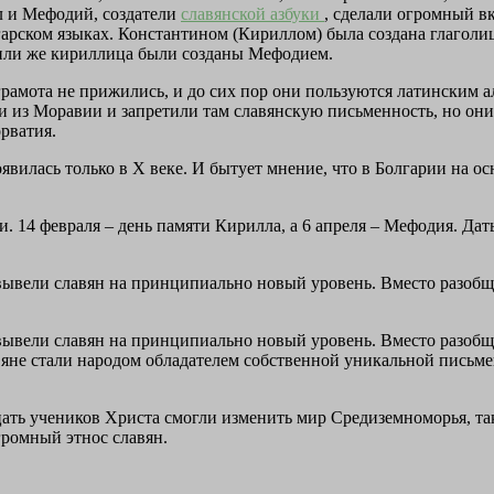
лл и Мефодий, создатели
славянской азбуки
, сделали огромный вк
лгарском языках. Константином (Кириллом) была создана глаголи
 или же кириллица были созданы Мефодием.
и грамота не прижились, и до сих пор они пользуются латински
нали из Моравии и запретили там славянскую письменность, но о
рватия.
оявилась только в X веке. И бытует мнение, что в Болгарии на 
 14 февраля – день памяти Кирилла, а 6 апреля – Мефодия. Да
ывели славян на принципиально новый уровень. Вместо разобще
ывели славян на принципиально новый уровень. Вместо разобще
вяне стали народом обладателем собственной уникальной письме
адцать учеников Христа смогли изменить мир Средиземноморья, 
громный этнос славян.