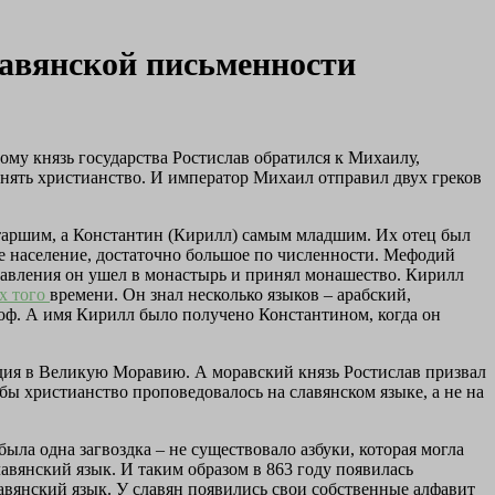
лавянской письменности
ому князь государства Ростислав обратился к Михаилу,
анять христианство. И император Михаил отправил двух греков
таршим, а Константин (Кирилл) самым младшим. Их отец был
ое население, достаточно большое по численности. Мефодий
правления он ушел в монастырь и принял монашество. Кирилл
х того
времени. Он знал несколько языков – арабский,
соф. А имя Кирилл было получено Константином, когда он
одия в Великую Моравию. А моравский князь Ростислав призвал
бы христианство проповедовалось на славянском языке, а не на
ыла одна загвоздка – не существовало азбуки, которая могла
лавянский язык. И таким образом в 863 году появилась
лавянский язык. У славян появились свои собственные алфавит