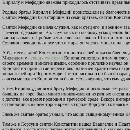
Кириллу и Мефодию дважды приходилось отстаивать правильно
Родные братья Кирилл и Мефодий происходили из благочестиво
Святой Мефодий был старшим из семи братьев, святой Конст
Святой Мефодий сначала служил, как и отец его, в военном зв
греческой державой. Это случилось по особому усмотрению Бо
пастырь славян. Пробыв в чине воеводы около 10 лет и познав
Оставив воеводство и все утехи мира, он ушел в монахи на го
А брат его святой Константин с юности своей показал блестящ
Михаилом у
лучших учителей
Константинополя, в том числе у
своего времени и многие языки, особенно прилежно изучал он 
Константин принял сан иерея и был назначен хранителем патр
монастырей при Черном море. Почти насильно он был возвращ
совсем молодого Константина были столь велики, что ему уда
Затем Кирилл удалился к брату Мефодию и несколько лет разде
бывших на горе, было много иноков-славян из разных соседних 
с детства, все время проводил в греческой среде. Вскоре импе
остановились на некоторое время в городе Корсуни, готовясь к
Здесь же святые братья узнали, что мощи священномученика Кл
Там же в Корсуни святой Константин нашел Евангелие и Псалтир
его языке. После этого святые братья отправились к хазарам, 