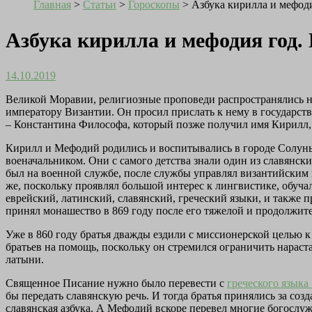
Главная
>
Статьи
>
Гороскопы
>
Азбука кирилла и мефоди
Азбука кирилла и мефодия год.
14.10.2019
Великой Моравии, религиозные проповеди распространялись 
императору Византии. Он просил прислать к нему в государств
– Константина Философа, который позже получил имя Кирилл, 
Кирилл и Мефодий родились и воспитывались в городе Солунь
военачальником. Они с самого детства знали один из славянск
был на военной службе, после службы управлял византийским к
же, поскольку проявлял большой интерес к лингвистике, обуч
еврейский, латинский, славянский, греческий языки, и также
принял монашество в 869 году после его тяжелой и продолжит
Уже в 860 году братья дважды ездили с миссионерской целью 
братьев на помощь, поскольку он стремился ограничить нараст
латыни.
Священное Писание нужно было перевести с
греческого языка
бы передать славянскую речь. И тогда братья принялись за соз
славянская азбука. А Мефодий вскоре перевел многие богослуж