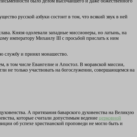
и письменности было делом высочайшего и даже божественного
ство русской азбуки состоит в том, что всякий звук в ней
лава. Князя одолевали западные миссионеры, но латынь, на
ому императору Михаилу III с просьбой прислать к ним
ю службу и принял монашество.
, в том числе Евангелие и Апостол. В моравской миссии,
огли не только участвовать на богослужении, совершающемся на
духовенства. А притязания баварского духовенства на Великую
евства, которые считали допустимым ведение
церковной
озиции об успехе христианской проповеди не могло быть и