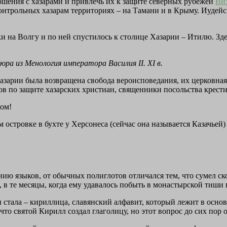
ошения с хазарами и привлечь их к защите северных рубежей
Ви
онтрольных хазарам территориях – на Тамани и в Крыму. Иудейс
ки на Волгу и по ней спустилось к столице Хазарии – Итилю. З
а из Менология императора Василия II. XI в.
азарии была возвращена свобода вероисповедания, их церковная
 по защите хазарских христиан, священники посольства крестил
вом!
 островке в бухте у Херсонеса (сейчас она называется Казачье
ю языков, от обычных полиглотов отличался тем, что сумел ск
, в те месяцы, когда ему удавалось побыть в монастырской тиш
тала – кириллица, славянский алфавит, который лежит в основе
 что святой Кирилл создал глаголицу, но этот вопрос до сих пор 