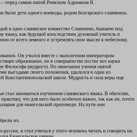
 – перед самим папой Римским Адрианом II.
и были дети одного воеводы, родом болгарского славянина.
еводой в одно славянское княжество Славинию, бывшею под
му языку, как будущий впоследствии духовный учитель и
нию от всего земного и устремлять свои мысли к небесному.
азовании. Он учился вместе с малолетним императором
тящее образование, он в совершенстве постиг все науки
ние Философа (мудрого). По окончании учения святой
еми выгодами своего положения, удалился в один из
ей Константинопольской школе. Мудрость и сила веры еще
е стал заниматься изучением славянского языка. В обителях,
практику, что для него было особенно важно, так как он, почти
 хазарам для евангельской проповеди. На пути они
брели их.
усски, и стал учиться у этого человека читать и говорить на
едуя Евангельское учение.