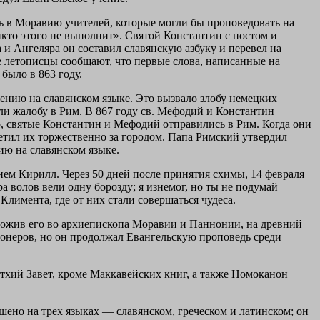
ь в Моравию учителей, которые могли бы проповедовать на
икто этого не выполнит». Святой Константин с постом и
и Ангеляра он составил славянскую азбуку и перевел на
е летописцы сообщают, что первые слова, написанные на
 было в 863 году.
ению на славянском языке. Это вызвало злобу немецких
ли жалобу в Рим. В 867 году св. Мефодий и Константин
о, святые Константин и Мефодий отправились в Рим. Когда они
ретил их торжественно за городом. Папа Римский утвердил
ию на славянском языке.
ем Кирилл. Через 50 дней после принятия схимы, 14 февраля
а волов вели одну борозду; я изнемог, но ты не подумай
Климента, где от них стали совершаться чудеса.
оложив его во архиепископа Моравии и Паннонии, на древний
онеров, но он продолжал Евангельскую проповедь среди
тхий Завет, кроме Маккавейских книг, а также Номоканон
ршено на трех языках — славянском, греческом и латинском; он