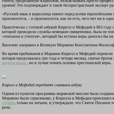
Работу, проделанную Кириллом, нельзя назвать просто профес
уровня! Это подтверждает и такой беспристрастный эксперт ру
«Русский язык и кириллица имеют перед всеми европейскими я
произносится, – и произносится, как он есть, чего нет ни в одн
Практически с готовой азбукой Кирилл и Мефодий в 863 году 
которой проводили службы немецкие священники, была не поня
«епископа и учителя», который бы истины веры доносил бы на 
Василевс направил в Великую Моравию Константина Философа 
Во время пребывания в Моравии Кирилл и Мефодий перевели те
которая продолжалась три года и четыре месяца, святые брать
родном языке
, но и лучше понять основы христианской веры.
Кирилл и Мефодий передают славянам азбуку
Одним из пунктов программы моравской миссии было создание ц
Моравию были серьезными, у Кирилла и Мефодия произошел к
службы
только на латыни, и утверждали, что Святое Писание н
речи.