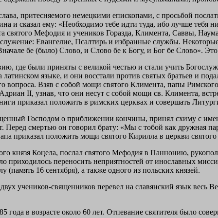
слава, притесняемого немецкими епископами, с просьбой послат
на и сказал ему: «Необходимо тебе идти туда, ибо лучше тебя н
 святого Мефодия и учеников Горазда, Климента, Саввы, Наума 
гослужение: Евангелие, Псалтирь и избранные службы. Некоторы
ачале бе (было) Слово, и Слово бе к Богу, и Бог бе Слово». Это
вию, где были приняты с великой честью и стали учить Богослуж
латинском языке, и они восстали против святых братьев и пода
го вопроса. Взяв с собой мощи святого Климента, папы Римског
дриан II, узнав, что они несут с собой мощи св. Климента, вст
книги приказал положить в римских церквах и совершать Литург
ещенный Господом о приближении кончины, принял схиму с имен
т. Перед смертью он говорил брату: «Мы с тобой как дружная пар
Папа приказал положить мощи святого Кирилла в церкви святого 
кого князя Коцела, послал святого Мефодия в Паннонию, рукоп
ло приходилось переносить неприятностей от инославных мисси
 (память 16 сентября), а также одного из польских князей.
вух учеников-священников перевел на славянский язык весь Ве
85 года в возрасте около 60 лет. Отпевание святителя было сове