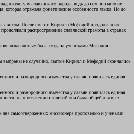
лад в культуру славянского народа, ведь до сих пор многие
ца, которая отражала фонетические особенности языка. Но до
м алфавитом. После смерти Кирилла Мефодий продолжал их
ни продолжали распространение славянской грамоты в странах
основе «глаголицы» была создана учениками Мефодия
ты выбраны не случайно, святые Кирилл и Мефодий скончались
нного и разнородного язычества у славян появилась единая
нного и разнородного язычества у славян появилась единая
нности, на протяжении столетий она была общей для всех
так два самоотверженных миссионера проповедью и учеными