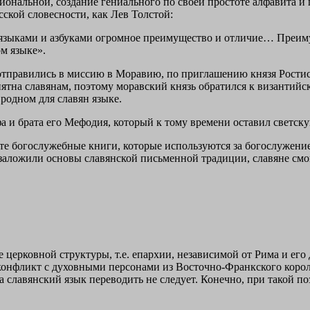
сиональной, создание гениального по своей простоте алфавита 
сской словесности, как Лев Толстой:
зыками и азбуками огромное преимущество и отличие… Преимуще
ом языке».
отправились в миссию в Моравию, по приглашению князя Ростис
тна славянам, поэтому моравский князь обратился к византийск
родном для славян языке.
и брата его Мефодия, который к тому времени оставил светску
 богослужебные книги, которые используются за богослужением
я заложили основы славянской письменной традиции, славяне см
ерковной структуры, т.е. епархии, независимой от Рима и его 
онфликт с духовными персонами из Восточно-Франкского корол
а славянский язык переводить не следует. Конечно, при такой п