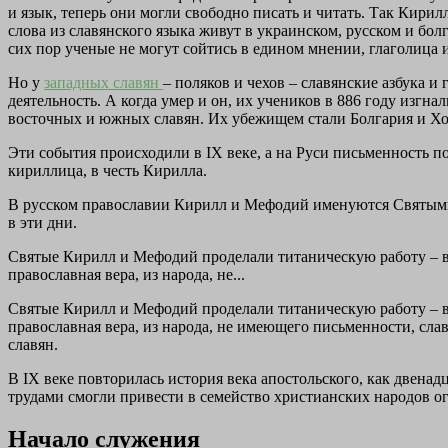
и язык, теперь они могли свободно писать и читать. Так Кири
слова из славянского языка живут в украинском, русском и бо
сих пор ученые не могут сойтись в едином мнении, глаголица
Но у
западных славян
– поляков и чехов – славянские азбука 
деятельность. А когда умер и он, их учеников в 886 году изг
восточных и южных славян. Их убежищем стали Болгария и Хо
Эти события происходили в IX веке, а на Руси письменность п
кириллица, в честь Кирилла.
В русском православии Кирилл и Мефодий именуются Святыми.
в эти дни.
Святые Кирилл и Мефодий проделали титаническую работу – в
православная вера, из народа, не...
Святые Кирилл и Мефодий проделали титаническую работу – в
православная вера, из народа, не имеющего письменности, сла
славян.
В IX веке повторилась история века апостольского, как двен
трудами смогли привести в семейство христианских народов о
Начало служения