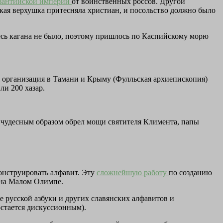
зантийской империи
от воинственных россов. Другой
кая верхушка притесняла христиан, и посольство должно было
десь кагана не было, поэтому пришлось по Каспийскому морю
 организация в Тамани и Крыму (Фулльская архиепископия)
и 200 хазар.
й) чудесным образом обрел мощи святителя Климента, папы
онструировать алфавит. Эту
сложнейшую работу
по созданию
и на Малом Олимпе.
 русской азбуки и других славянских алфавитов и
остается дискуссионным).