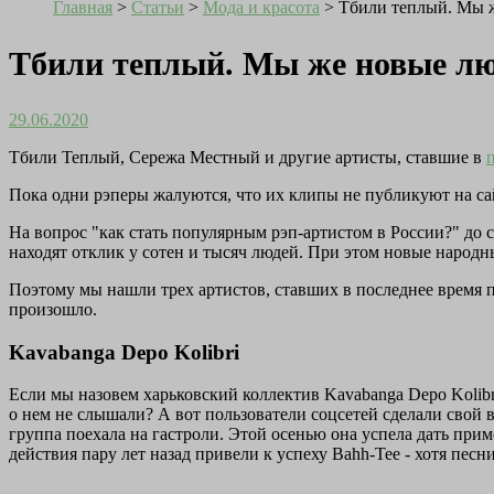
Главная
>
Статьи
>
Мода и красота
>
Тбили теплый. Мы ж
Тбили теплый. Мы же новые люд
29.06.2020
Тбили Теплый, Сережа Местный и другие артисты, ставшие в
Пока одни рэперы жалуются, что их клипы не публикуют на сайт
На вопрос "как стать популярным рэп-артистом в России?" до с
находят отклик у сотен и тысяч людей. При этом новые народны
Поэтому мы нашли трех артистов, ставших в последнее время п
произошло.
Kavabanga Depo Kolibri
Если мы назовем харьковский коллектив Kavabanga Depo Kolibr
о нем не слышали? А вот пользователи соцсетей сделали свой 
группа поехала на гастроли. Этой осенью она успела дать прим
действия пару лет назад привели к успеху Bahh-Tee - хотя пе