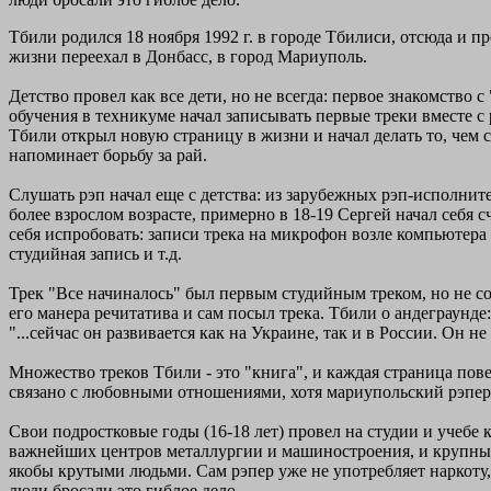
Тбили родился 18 ноября 1992 г. в городе Тбилиси, отсюда и п
жизни переехал в Донбасс, в город Мариуполь.
Детство провел как все дети, но не всегда: первое знакомство 
обучения в техникуме начал записывать первые треки вместе с 
Тбили открыл новую страницу в жизни и начал делать то, чем 
напоминает борьбу за рай.
Слушать рэп начал еще с детства: из зарубежных рэп-исполните
более взрослом возрасте, примерно в 18-19 Сергей начал себя 
себя испробовать: записи трека на микрофон возле компьютера 
студийная запись и т.д.
Трек "Все начиналось" был первым студийным треком, но не сол
его манера речитатива и сам посыл трека. Тбили о андеграунде:
"...сейчас он развивается как на Украине, так и в России. Он не
Множество треков Тбили - это "книга", и каждая страница пове
связано с любовными отношениями, хотя мариупольский рэпер г
Свои подростковые годы (16-18 лет) провел на студии и учебе 
важнейших центров металлургии и машиностроения, и крупный м
якобы крутыми людьми. Сам рэпер уже не употребляет наркоту,
люди бросали это гиблое дело.