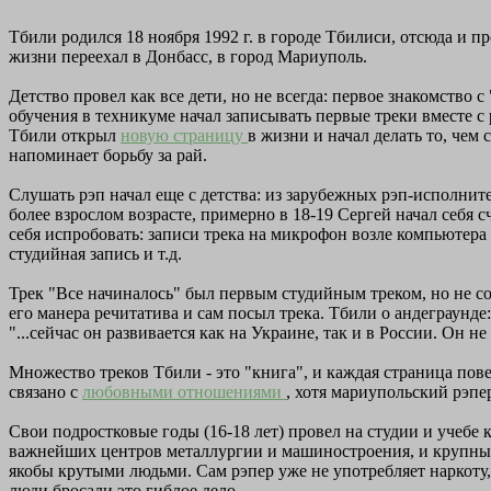
Тбили родился 18 ноября 1992 г. в городе Тбилиси, отсюда и п
жизни переехал в Донбасс, в город Мариуполь.
Детство провел как все дети, но не всегда: первое знакомство 
обучения в техникуме начал записывать первые треки вместе с 
Тбили открыл
новую страницу
в жизни и начал делать то, чем
напоминает борьбу за рай.
Слушать рэп начал еще с детства: из зарубежных рэп-исполните
более взрослом возрасте, примерно в 18-19 Сергей начал себя 
себя испробовать: записи трека на микрофон возле компьютера 
студийная запись и т.д.
Трек "Все начиналось" был первым студийным треком, но не сол
его манера речитатива и сам посыл трека. Тбили о андеграунде:
"...сейчас он развивается как на Украине, так и в России. Он не
Множество треков Тбили - это "книга", и каждая страница пове
связано с
любовными отношениями
, хотя мариупольский рэпер
Свои подростковые годы (16-18 лет) провел на студии и учебе 
важнейших центров металлургии и машиностроения, и крупный м
якобы крутыми людьми. Сам рэпер уже не употребляет наркоту,
люди бросали это гиблое дело.