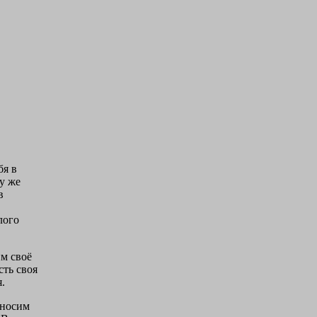
бя в
у же
в
лого
м своё
сть своя
.
тносим