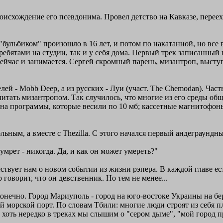
роисхождение его псевдонима. Провел детство на Кавказе, перее
с "бульбиком" произошло в 16 лет, и потом по накатанной, но вс
ребятами на студии, так и у себя дома. Первый трек записанный 
 сейчас и занимается. Сергей скромный парень, мизантроп, выст
лей - Mobb Deep, а из русских - Луи (участ. The Chemodan). Час
считать мизантропом. Так случилось, что многие из его среды об
на программы, которые весили по 10 мб; кассетные магнитофоны 
ьным, а вместе с Thezilla. С этого начался первый андеграундн
 умрет - никогда. Да, и как он может умереть?"
ствует нам о новом событии из жизни рэпера. В каждой главе ес
 говорит, что он девственник. Но тем не менее...
конечно. Город Мариуполь - город на юго-востоке Украины на бе
орской порт. По словам Тбили: многие люди строят из себя пло
 хоть нередко в треках мы слышим о "сером дыме", "мой город п