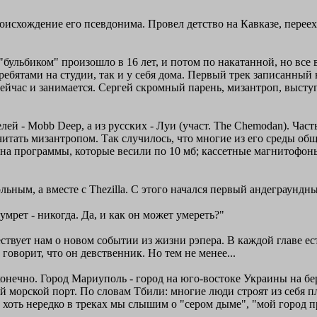
роисхождение его псевдонима. Провел детство на Кавказе, перее
с "бульбиком" произошло в 16 лет, и потом по накатанной, но вс
ребятами на студии, так и у себя дома. Первый трек записанный 
сейчас и занимается. Сергей скромный парень, мизантроп, высту
лей - Mobb Deep, а из русских - Луи (участ. The Chemodan). Час
считать мизантропом. Так случилось, что многие из его среды об
на программы, которые весили по 10 мб; кассетные магнитофоны 
ьным, а вместе с Thezilla. С этого начался первый андеграундн
 умрет - никогда. Да, и как он может умереть?"
ствует нам о новом событии из жизни рэпера. В каждой главе ес
оворит, что он девственник. Но тем не менее...
конечно. Город Мариуполь - город на юго-востоке Украины на бе
орской порт. По словам Тбили: многие люди строят из себя пло
 хоть нередко в треках мы слышим о "сером дыме", "мой город п