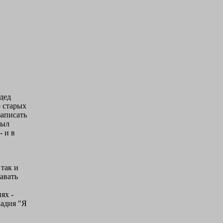
 дед
о старых
записать
был
- и в
так и
авать
ях -
кадия "Я