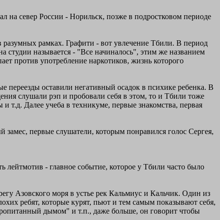
хал на север России - Норильск, позже в подростковом периоде
е в разумных рамках. Графити - вот увлечение Тбили. В период
на студии называется - "Все начиналось", этим же названием
пает против употребление наркотиков, жизнь которого
тые переезды оставили негативный осадок в психике ребенка. В
щения слушали рэп и пробовали себя в этом, то и Тбили тоже
и т.д. Далее учеба в техникуме, первые знакомства, первая
ый замес, первые слушатели, которым понравился голос Сергея,
ть лейтмотив - главное событие, которое у Тбили часто было
регу Азовского моря в устье рек Кальмиус и Кальчик. Один из
хих ребят, которые курят, пьют и тем самым показывают себя,
ропитанный дымом" и т.п., даже больше, он говорит чтобы