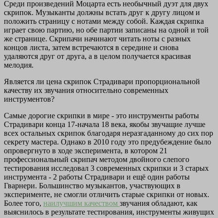
Среди произведений Моцарта есть необычный дуэт для двух
скрипок. Музыканты должны встать друг к другу лицом и
положить страницу с нотами между собой. Каждая скрипка
играет свою партию, но обе партии записаны на одной и той
же странице. Скрипачи начинают читать ноты с разных
концов листа, затем встречаются в середине и снова
удаляются друг от друга, а в целом получается красивая
мелодия.
Является ли цена скрипок Страдивари пропорциональной
качеству их звучания относительно современных
инструментов?
Самые дорогие скрипки в мире - это инструменты работы
Страдивари конца 17-начала 18 века, якобы звучащие лучше
всех остальных скрипок благодаря неразгаданному до сих пор
секрету мастера. Однако в 2010 году это предубеждение было
опровергнуто в ходе эксперимента, в котором 21
профессиональный скрипач методом двойного слепого
тестирования исследовал 3 современных скрипки и 3 старых
инструмента - 2 работы Страдивари и ещё один работы
Гварнери. Большинство музыкантов, участвующих в
эксперименте, не смогли отличить старые скрипки от новых.
Более того,
наилучшим качеством
звучания обладают, как
выяснилось в результате тестирования, инструменты живущих