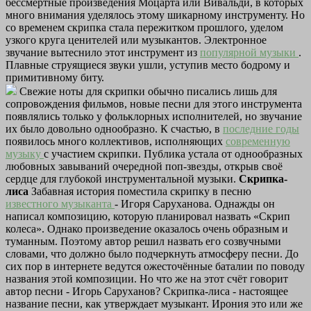
бессмертные произведения Моцарта или Вивальди, в которых
много внимания уделялось этому шикарному инструменту. Но
со временем скрипка стала пережитком прошлого, уделом
узкого круга ценителей или музыкантов. Электронное
звучание вытеснило этот инструмент из
популярной музыки
.
Плавные струящиеся звуки ушли, уступив место бодрому и
примитивному биту.
Свежие ноты для скрипки обычно писались лишь для
сопровождения фильмов, новые песни для этого инструмента
появлялись только у фольклорных исполнителей, но звучание
их было довольно однообразно. К счастью, в
последние годы
появилось много коллективов, исполняющих
современную
музыку
с участием скрипки. Публика устала от однообразных
любовных завываний очередной поп-звезды, открыв своё
сердце для глубокой инструментальной музыки.
Скрипка-
лиса
Забавная история поместила скрипку в песню
известного музыканта
- Игоря Саруханова. Однажды он
написал композицию, которую планировал назвать «Скрип
колеса». Однако произведение оказалось очень образным и
туманным. Поэтому автор решил назвать его созвучными
словами, что должно было подчеркнуть атмосферу песни. До
сих пор в интернете ведутся ожесточённые баталии по поводу
названия этой композиции. Но что же на этот счёт говорит
автор песни - Игорь Саруханов? Скрипка-лиса - настоящее
название песни, как утверждает музыкант. Ирония это или же