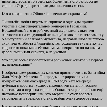
ныне мастеров, в то время как более чем в сто раз дорогие
скрипки Страдивари заняли два последних места.
Кто и когда назвал Эйнштейна великим скрипачом?
Эйнштейн любил играть на скрипке и однажды принял
участие в благотворительном концерте в Германии.
Восхищённый его игрой местный журналист узнал имя
«артиста» и на следующий день опубликовал в газете заметку
о выступлении великого музыканта, несравненного виртуоза-
скрипача Альберта Эйнштейна. Тот сохранил эту заметку и с
гордостью показывал её знакомым, говоря, что он на самом
деле знаменитый скрипач, а не учёный.
Что случилось с изобретателем роликовых коньков на первой
их демонстрации?
Изобретателем роликовых коньков принято считать бельгийца
Жан-Жозефа Мерлена. Он продемонстрировал их на
лондонском бале-маскараде в 1760 году, катаясь среди
публики в дорогих туфлях с маленькими металлическими
колесиками и играя на скрипке. Однако эти ролики были ещё
настолько несовершенны, что Мерлен не смог вовремя
затормозить и врезался в стену, разбив очень дорогое зеркало.
Ни один другой музыкальный инструмент не овеян таким