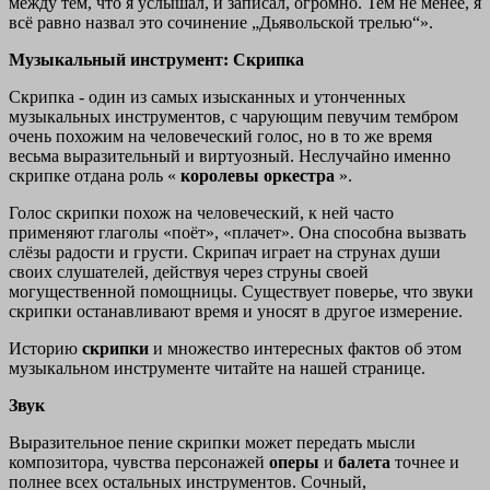
между тем, что я услышал, и записал, огромно. Тем не менее, я
всё равно назвал это сочинение „Дьявольской трелью“».
Музыкальный инструмент: Скрипка
Скрипка - один из самых изысканных и утонченных
музыкальных инструментов, с чарующим певучим тембром
очень похожим на человеческий голос, но в то же время
весьма выразительный и виртуозный. Неслучайно именно
скрипке отдана роль «
королевы оркестра
».
Голос скрипки похож на человеческий, к ней часто
применяют глаголы «поёт», «плачет». Она способна вызвать
слёзы радости и грусти. Скрипач играет на струнах души
своих слушателей, действуя через струны своей
могущественной помощницы. Существует поверье, что звуки
скрипки останавливают время и уносят в другое измерение.
Историю
скрипки
и множество интересных фактов об этом
музыкальном инструменте читайте на нашей странице.
Звук
Выразительное пение скрипки может передать мысли
композитора, чувства персонажей
оперы
и
балета
точнее и
полнее всех остальных инструментов. Сочный,