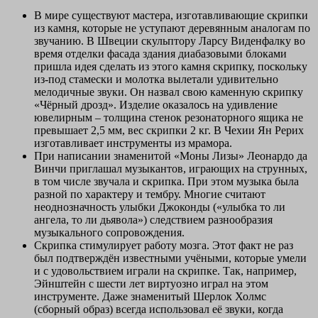
В мире существуют мастера, изготавливающие скрипки
из камня, которые не уступают деревянным аналогам по
звучанию. В Швеции скульптору Ларсу Виденфалку во
время отделки фасада здания диабазовыми блоками
пришла идея сделать из этого камня скрипку, поскольку
из-под стамески и молотка вылетали удивительно
мелодичные звуки. Он назвал свою каменную скрипку
«Чёрный дрозд». Изделие оказалось на удивление
ювелирным – толщина стенок резонаторного ящика не
превышает 2,5 мм, вес скрипки 2 кг. В Чехии Ян Рерих
изготавливает инструменты из мрамора.
При написании знаменитой «Моны Лизы» Леонардо да
Винчи приглашал музыкантов, играющих на струнных,
в том числе звучала и скрипка. При этом музыка была
разной по характеру и тембру. Многие считают
неоднозначность улыбки Джоконды («улыбка то ли
ангела, то ли дьявола») следствием разнообразия
музыкального сопровождения.
Скрипка стимулирует работу мозга. Этот факт не раз
был подтверждён известными учёными, которые умели
и с удовольствием играли на скрипке. Так, например,
Эйнштейн с шести лет виртуозно играл на этом
инструменте. Даже знаменитый Шерлок Холмс
(сборный образ) всегда использовал её звуки, когда