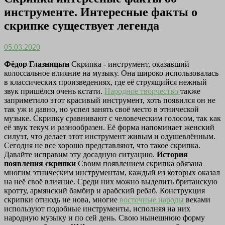
инструменте. Интересные факты о
скрипке существует легенда
05.03.2020
Фёдор Глазницын
Скрипка - инструмент, оказавший
колоссальное влияние на музыку. Она широко использовалась
в классических произведениях, где её струящийся нежный
звук пришёлся очень кстати.
Народное творчество
также
заприметило этот красивый инструмент, хоть появился он не
так уж и давно, но успел занять своё место в этнической
музыке. Скрипку сравнивают с человеческим голосом, так как
её звук текуч и разнообразен. Её форма напоминает женский
силуэт, что делает этот инструмент живым и одушевлённым.
Сегодня не все хорошо представляют, что такое скрипка.
Давайте исправим эту досадную ситуацию.
История
появления скрипки
Своим появлением скрипка обязана
многим этническим инструментам, каждый из которых оказал
на неё своё влияние. Среди них можно выделить британскую
кротту, армянский бамбир и арабский ребаб. Конструкция
скрипки отнюдь не нова, многие
восточные народы
веками
используют подобные инструменты, исполняя на них
народную музыку и по сей день. Свою нынешнюю форму