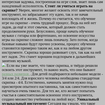
интересная задумка, построенная на игре слов, знает лишь сам
находчивый исполнитель.
Стоит ли учиться играть на
скрипке?
Уверен, многие желают освоить этот замечательный
инструмент, но забрасывают эту идею, так и не начав
воплощать её в жизнь. Почему-то считается, что обучение
игре на скрипке - очень трудный процесс. Ведь на ней нет
ладов, да ещё и этот смычок, который должен стать
продолжением руки. Безусловно, проще начать обучение
музыки с гитары или фортепиано, но освоение искусства
игры на скрипке сложнее лишь поначалу. Зато потом, когда
базовые навыки будут прочно усвоены, процесс обучения
становится примерно таким же, как и на любом другом
инструменте. Скрипка хорошо развивает слух, так как на ней
нет ладов. Это станет хорошим подспорьем в дальнейших
занятиях музыкой.
Если вы уже знаете, что такое скрипка, и твёрдо решили
освоить этот инструмент, то важно знать, что они бывают
разных размеров
. Для детей подбираются небольшие модели -
3/4 или 2/4. Для взрослого человека необходима стандартная
скрипка - 4/4. Естественно, начинать занятия нужно под
присмотром опытного наставника, так как самостоятельно
научиться очень тяжело. Для тех же, кто желает попытать
счастья в самостоятельном освоении этого инструмента,
создано множество учебников на любой вкус.
Уникальный
музыкальный инструмент
Сегодня вы узнали, что такое