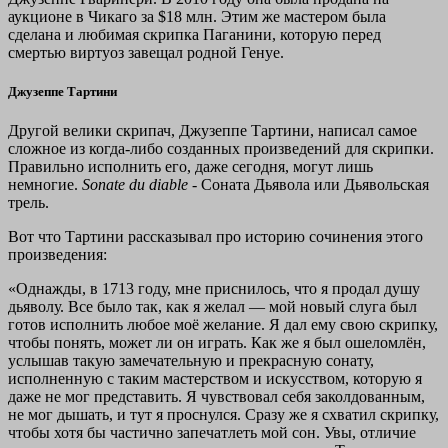
аукционе в Чикаго за $18 млн. Этим же мастером была
сделана и любимая скрипка Паганини, которую перед
смертью виртуоз завещал родной Генуе.
Джузеппе Тартини
Другой велики скрипач, Джузеппе Тартини, написал самое
сложное из когда-либо созданных произведений для скрипки.
Правильно исполнить его, даже сегодня, могут лишь
немногие.
Sonate du diable
- Соната Дьявола или Дьявольская
трель.
Вот что Тартини рассказывал про историю сочинения этого
произведения:
«Однажды, в 1713 году, мне приснилось, что я продал душу
дьяволу. Все было так, как я желал — мой новый слуга был
готов исполнить любое моё желание. Я дал ему свою скрипку,
чтобы понять, может ли он играть. Как же я был ошеломлён,
услышав такую замечательную и прекрасную сонату,
исполненную с таким мастерством и искусством, которую я
даже не мог представить. Я чувствовал себя заколдованным,
не мог дышать, и тут я проснулся. Сразу же я схватил скрипку,
чтобы хотя бы частично запечатлеть мой сон. Увы, отличие