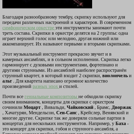
Благодаря разнообразному тембру, скрипку используют для
передачи различных настроений и характеров. В современном
симфоническом оркестре
эти инструменты занимают почти
треть состава. Скрипки в оркестре делятся на 2 группы: одна
играет верхний голос или мелодию, другая нижний или
аккомпанирует. Их называют первыми и вторыми скрипками.
Этот музыкальный инструмент прекрасно звучит и в
камерных ансамблях, и в сольном исполнении. Скрипка легко
гармонирует с духовыми инструментами, фортепиано и
другими струнными. Из ансамблей наиболее распространён
струнный квартет, в который входит 2 скрипки,
виолончель
и
альт
. Для квартета написано огромное количество
произведений
разных эпох
и стилей.
Почти все
гениальные композиторы
не обходили скрипку
своим вниманием, концерты для скрипки с оркестром
сочинили
Моцарт
, Вивальди,
Чайковский
, Брамс,
Дворжак
, Хачатурян, Мендельсон,
Сен-Санс
, Крейслер, Венявский и
многие другие. Скрипке так же доверяли сольные партии в
концертах для нескольких инструментов. Например, у
Баха
-
это концерт для скрипки, гобоя и струнного ансамбля, а