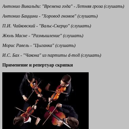
Антонио Вивальди: "Времена года" - Летняя гроза (слушать)
Антонио Баццини - "Хоровод гномов" (слушать)
П.И. Чайковский - "Вальс-Скерцо" (слушать)
Жюль Масне - "Размышление" (слушать)
Морис Равель - "Цыганка" (слушать)
И.С. Бах - "Чакона" из партиты d-moll (слушать)
Применение и репертуар скрипки