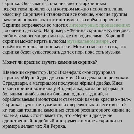
скрипка. Оказывается, она не является архаичным
пережитком прошлого, на котором можно исполнять лишь
классику. Скрипачей становится всё больше, многие группы
начали использовать этот инструмент в своём творчестве.
Скрипка встречается во многих
литературных произведениях
, особенно детских. Например, «Фенина скрипка» Кузнецова,
любимая многими детьми и даже их родителями. Хороший
скрипач может играть в любом
музыкальном жанре
, от
тяжёлого металла до поп-музыки. Можно смело сказать, что
скрипка будет существовать до тех пор, пока есть музыка.
Может ли красиво звучать каменная скрипка?
Шведский скульптор Ларс Виденфалк сконструировал
скрипку «Чёрный дрозд» из камня. Она сделана по рисункам
Страдивари, а материалом послужил чёрный диабаз. Идея
такой скрипки возникла у Виденфалка, когда он оформлял
большими диабазовыми блоками одно из зданий, и
обрабатываемый молотком и стамеской камень красиво «пел».
Скрипка звучит не хуже многих деревянных и весит всего 2
кг, так как толщина каменных стенок резонаторного ящика не
более 2,5 мм. Стоит заметить, что «Чёрный дрозд» не
единственный подобный инструмент в мире - скрипки из
мрамора делает чех Ян Рериха.