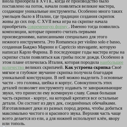
виола приобрела в XVI в., когда ее производство было
поставлено на поток, начали появляться великие мастера,
создающие уникальные инструменты. Особенно много таких
умельцев было в Италии, где традиции создания скрипок
живы до сих пор. С XVII века игра на скрипке начала
приобретать
современную форму
. Именно тогда появились
композиции, которые принято считать первыми
произведениями, написанными специально для этого
нежного инструмента. Это Romanesca per violino solo е basso,
созданная Бьяджо Марини и Capriccio stravagante, которую
написал Карло Фарина. В последующие годы мастера игры на
скрипке стали появляться как грибы после дождя. Особенно в
этом плане отличилась Италия, которая породила
наибольшее
количество
великих скрипачей.
Как устроена скрипка
Своё
мягкое и глубокое звучание скрипка получила благодаря
уникальной конструкции. В ней можно выделить 3 основные
части - это головка, шейка и корпус. Совокупность этих
деталей позволяет инструменту издавать те завораживающие
звуки, что принесли ему всемирную славу. Самая большая
часть скрипки - корпус, на который крепятся все остальные
детали. Он состоит из двух дек, соединённых обечайками.
Изготавливают деки из разных пород дерева, чтобы добиться
максимально чистого и красивого звука. Верхняя часть чаще
всего делается из ели, а для нижней используют клён, явору
или тополь.