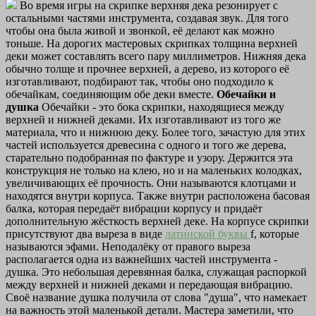
Во время игры на скрипке верхняя дека резонирует с
остальными частями инструмента, создавая звук. Для того
чтобы она была живой и звонкой, её делают как можно
тоньше. На дорогих мастеровых скрипках толщина верхней
деки может составлять всего пару миллиметров. Нижняя дека
обычно толще и прочнее верхней, а дерево, из которого её
изготавливают, подбирают так, чтобы оно подходило к
обечайкам, соединяющим обе деки вместе.
Обечайки и
душка
Обечайки - это бока скрипки, находящиеся между
верхней и нижней деками. Их изготавливают из того же
материала, что и нижнюю деку. Более того, зачастую для этих
частей используется древесина с одного и того же дерева,
старательно подобранная по фактуре и узору. Держится эта
конструкция не только на клею, но и на маленьких колодках,
увеличивающих её прочность. Они называются клотцами и
находятся внутри корпуса. Также внутри расположена басовая
балка, которая передаёт вибрации корпусу и придаёт
дополнительную жёсткость верхней деке. На корпусе скрипки
присутствуют два выреза в виде
латинской буквы
f, которые
называются эфами. Неподалёку от правого выреза
располагается одна из важнейших частей инструмента -
душка. Это небольшая деревянная балка, служащая распоркой
между верхней и нижней деками и передающая вибрацию.
Своё название душка получила от слова "душа", что намекает
на важность этой маленькой детали. Мастера заметили, что