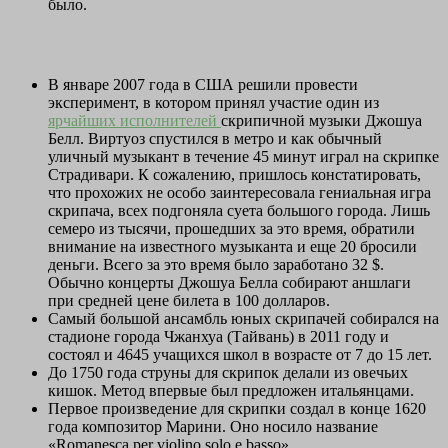
было.
В январе 2007 года в США решили провести
эксперимент, в котором принял участие один из
ярчайших исполнителей
скрипичной музыки Джошуа
Белл. Виртуоз спустился в метро и как обычный
уличный музыкант в течение 45 минут играл на скрипке
Страдивари. К сожалению, пришлось констатировать,
что прохожих не особо заинтересовала гениальная игра
скрипача, всех подгоняла суета большого города. Лишь
семеро из тысячи, прошедших за это время, обратили
внимание на известного музыканта и еще 20 бросили
деньги.
Всего за это время было заработано 32 $.
Обычно концерты Джошуа Белла собирают аншлаги
при средней цене билета в 100 долларов.
Самый большой ансамбль юных скрипачей собирался на
стадионе города Чжанхуа (Тайвань) в 2011 году и
состоял и 4645 учащихся школ в возрасте от 7 до 15 лет.
До 1750 года струны для скрипок делали из овечьих
кишок. Метод впервые был предложен итальянцами.
Первое произведение для скрипки создал в конце 1620
года композитор Марини. Оно носило название
«Romanesca per violino solo е basso».