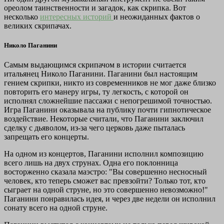
ореолом таинственности и загадок, как скрипка. Вот
несколько
интересных историй
и неожиданных фактов о
великих скрипачах.
Николо Паганини
Самым выдающимся скрипачом в истории считается
итальянец Николо Паганини. Паганини был настоящим
гением скрипки, никто из современников не мог даже близко
повторить его манеру игры, ту легкость, с которой он
исполнял сложнейшие пассажи с непогрешимой точностью.
Игра Паганини оказывала на публику почти гипнотическое
воздействие. Некоторые считали, что Паганини заключил
сделку с дьяволом, из-за чего церковь даже пыталась
запрещать его концерты.
На одном из концертов, Паганини исполнил композицию
всего лишь на двух струнах. Одна его поклонница
восторженно сказала маэстро: "Вы совершенно несносный
человек, кто теперь сможет вас превзойти? Только тот, кто
сыграет на одной струне, но это совершенно невозможно!"
Паганини понравилась идея, и через две недели он исполнил
сонату всего на одной струне.