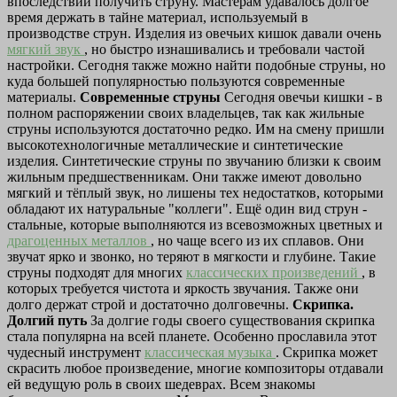
впоследствии получить струну. Мастерам удавалось долгое
время держать в тайне материал, используемый в
производстве струн. Изделия из овечьих кишок давали очень
мягкий звук
, но быстро изнашивались и требовали частой
настройки. Сегодня также можно найти подобные струны, но
куда большей популярностью пользуются современные
материалы.
Современные струны
Сегодня овечьи кишки - в
полном распоряжении своих владельцев, так как жильные
струны используются достаточно редко. Им на смену пришли
высокотехнологичные металлические и синтетические
изделия. Синтетические струны по звучанию близки к своим
жильным предшественникам. Они также имеют довольно
мягкий и тёплый звук, но лишены тех недостатков, которыми
обладают их натуральные "коллеги". Ещё один вид струн -
стальные, которые выполняются из всевозможных цветных и
драгоценных металлов
, но чаще всего из их сплавов. Они
звучат ярко и звонко, но теряют в мягкости и глубине. Такие
струны подходят для многих
классических произведений
, в
которых требуется чистота и яркость звучания. Также они
долго держат строй и достаточно долговечны.
Скрипка.
Долгий путь
За долгие годы своего существования скрипка
стала популярна на всей планете. Особенно прославила этот
чудесный инструмент
классическая музыка
. Скрипка может
скрасить любое произведение, многие композиторы отдавали
ей ведущую роль в своих шедеврах. Всем знакомы