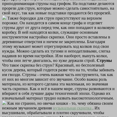
приподнимающая струны над грифом. На подставке делаются
прорези для струн, которые можно сделать самостоятельно, на
свой вкус, так как новые подставки продаются без прорезей.
Также бороздки для струн присутствуют на верхнем
порожке. Он находится в самом конце грифа и отделяет
струны друг от друга перед тем, как они попадают в колковую
коробку. В ней находятся колки, служащие основным
инструментом настройки скрипки. Они просто вставлены в
деревянные отверстия и ничем не закреплены. Благодаря
этому музыкант может отрегулировать ход колков под свои
нужды. Можно сделать их тугими и неподатливыми, слегка
надавив во время настройки. Или наоборот, вынуть колки,
чтобы они легче двигались, но хуже держали строй.
Струны
Что такое скрипка без струн? Красивый, но бесполезный
кусок дерева, который годится разве что на то, чтобы забивать
им гвозди. Струны - очень важная часть инструмента, так как
от них во многом зависит его звучание. Особо важна роль
материала, из которого сделана эта маленькая, но значимая
часть скрипки. Как и всё в нашем мире, струны развиваются и
вбирают в себя лучшие дары техногенной эпохи. Однако их
изначальный материал трудно назвать высокотехнологичным.
Как ни странно, но овечьи кишки - то, чему обязана своим
нежным звучанием древняя
музыкальная скрипка
. Их
высушивали, обрабатывали и плотно скручивали, чтобы