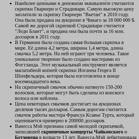
Наиболее ценными в денежном эквиваленте считаются
скрипки Гварнери и Страдивари. Самую высокую цену
заплатили за скрипку Гварнери "Вьетан" в 2010 году.
Она была продана на аукционе в Чикаго за 18 000 000 $.
Самой же дорогой скрипкой Страдивари считается
"Леди Блант", и продана она была почти за 16 млн.
долларов в 2011 году.
В Германии была создана самая большая скрипка в
мире. Её длина 4,2 метра, ширина 1,4 метра, длина
смычка 5,2 метра. На ней играют три человека. Такое
уникальное творение было создано мастерами из
Фогтланда. Этот музыкальный инструмент является
масштабной копией скрипки Иоганна Георга II
Шонфельдера, которая была изготовлена в конце
восемнадцатого века.
На скрипичный смычок обычно натянуто 150-200
волосков, которые могут быть сделаны из конского
волоса или нейлона.
Цена некоторых смычков достигает на аукционах
десятков тысяч долларов. Самым дорогим считается
смычок работы мастера Франсуа Ксавье Турта, который
оценивается примерно в 200000 долларов.
Ванесса Мэй признана самой молодой скрипачкой,
записавшей
скрипичные концерты Чайковского
и
Бетховена
в возрасте 13 лет. Ванесса-Мэй дебютировала