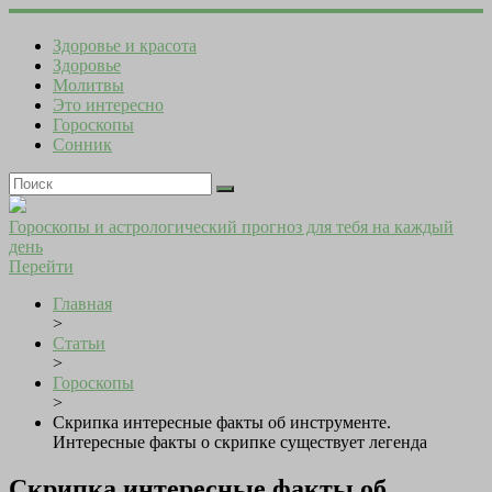
Здоровье и красота
Здоровье
Молитвы
Это интересно
Гороскопы
Сонник
Гороскопы и астрологический прогноз для тебя на каждый
день
Перейти
Главная
>
Статьи
>
Гороскопы
>
Скрипка интересные факты об инструменте.
Интересные факты о скрипке существует легенда
Скрипка интересные факты об