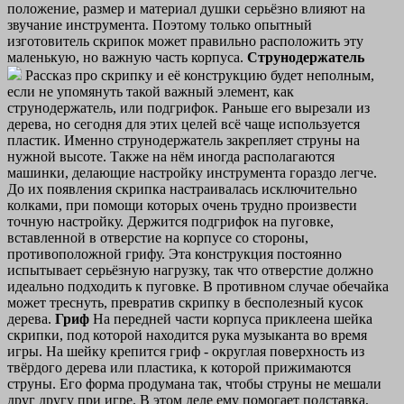
положение, размер и материал душки серьёзно влияют на
звучание инструмента. Поэтому только опытный
изготовитель скрипок может правильно расположить эту
маленькую, но важную часть корпуса.
Струнодержатель
Рассказ про скрипку и её конструкцию будет неполным,
если не упомянуть такой важный элемент, как
струнодержатель, или подгрифок. Раньше его вырезали из
дерева, но сегодня для этих целей всё чаще используется
пластик. Именно струнодержатель закрепляет струны на
нужной высоте. Также на нём иногда располагаются
машинки, делающие настройку инструмента гораздо легче.
До их появления скрипка настраивалась исключительно
колками, при помощи которых очень трудно произвести
точную настройку. Держится подгрифок на пуговке,
вставленной в отверстие на корпусе со стороны,
противоположной грифу. Эта конструкция постоянно
испытывает серьёзную нагрузку, так что отверстие должно
идеально подходить к пуговке. В противном случае обечайка
может треснуть, превратив скрипку в бесполезный кусок
дерева.
Гриф
На передней части корпуса приклеена шейка
скрипки, под которой находится рука музыканта во время
игры. На шейку крепится гриф - округлая поверхность из
твёрдого дерева или пластика, к которой прижимаются
струны. Его форма продумана так, чтобы струны не мешали
друг другу при игре. В этом деле ему помогает подставка,