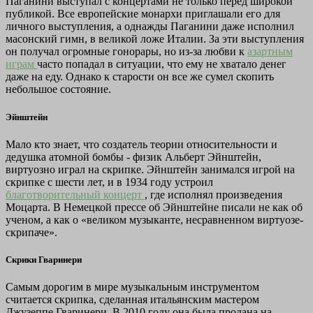
Паганини выступал с концертами не только перед широкой
публикой. Все европейские монархи приглашали его для
личного выступления, а однажды Паганини даже исполнил
масонский гимн, в великой ложе Италии. За эти выступления
он получал огромные гонорары, но из-за любви к
азартным
играм
часто попадал в ситуации, что ему не хватало денег
даже на еду. Однако к старости он все же сумел скопить
небольшое состояние.
Эйнштейн
Мало кто знает, что создатель теории относительности и
дедушка атомной бомбы - физик Альберт Эйнштейн,
виртуозно играл на скрипке. Эйнштейн занимался игрой на
скрипке с шести лет, и в 1934 году устроил
благотворительный концерт
, где исполнял произведения
Моцарта. В Немецкой прессе об Эйнштейне писали не как об
ученом, а как о «великом музыканте, несравненном виртуозе-
скрипаче».
Скрики Гваринери
Самым дорогим в мире музыкальным инструментом
считается скрипка, сделанная итальянским мастером
Джузеппе Гваринери. В 2010 году она была продана на