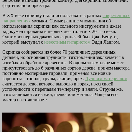
Бетховен написал тройной концерт для скрипки, виолончели,
фортепиано и оркестра.
В XX веке скрипку стали использовать в разных
современных
направлениях
музыки. Самые ранние упоминания об
использования скрипки как сольного инструмента в джазе
задокументированы в первых десятилетиях 20 - го века.
Одним из первых джазовых скрипачей был Джо Венути,
который выступал с
известным гитаристом
Эдди Лангом.
Скрипка собирается из более 70 различных деревянных
деталей, но основная трудность изготовления заключается в
изгибах и обработке древесины. В одном экземпляре может
присутствовать до 6 различных сортов дерева, причем мастера
постоянно экспериментировали, применяя все новые
варианты – тополь, груша, акация, орех.
Лучшим материалом
считается дерево, которое выросло в горах, из-за своей
устойчивости к перепадам температур и влаги. Струны же,
изготавливаются из жил, шелка или металла. Чаще всего
мастер изготавливает: