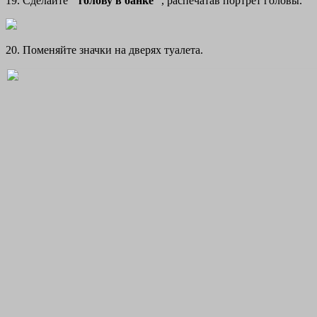
19. Сделайте "
голову в банке
", распечатав портрет головы.
20. Поменяйте значки на дверях туалета.