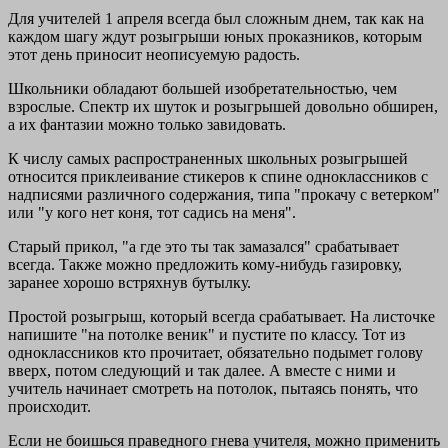
Для учителей 1 апреля всегда был сложным днем, так как на
каждом шагу ждут розыгрыши юных проказников, которым
этот день приносит неописуемую радость.
Школьники обладают большей изобретательностью, чем
взрослые. Спектр их шуток и розыгрышей довольно обширен,
а их фантазии можно только завидовать.
К числу самых распространенных школьных розыгрышей
относится приклеивание стикеров к спине одноклассников с
надписями различного содержания, типа "прокачу с ветерком"
или "у кого нет коня, тот садись на меня".
Старый прикол, "а где это ты так замазался" срабатывает
всегда. Также можно предложить кому-нибудь газировку,
заранее хорошо встряхнув бутылку.
Простой розыгрыш, который всегда срабатывает. На листочке
напишите "на потолке веник" и пустите по классу. Тот из
одноклассников кто прочитает, обязательно подымет голову
вверх, потом следующий и так далее. А вместе с ними и
учитель начинает смотреть на потолок, пытаясь понять, что
происходит.
Если не боишься праведного гнева учителя, можно применить