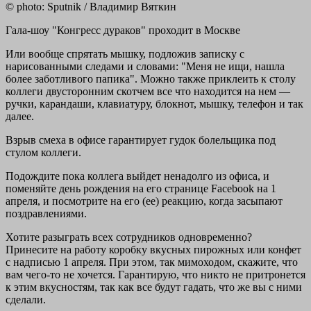
© photo: Sputnik / Владимир Вяткин
Гала-шоу "Конгресс дураков" проходит в Москве
Или вообще спрятать мышку, подложив записку с
нарисованными следами и словами: "Меня не ищи, нашла
более заботливого папика". Можно также приклеить к столу
коллеги двусторонним скотчем все что находится на нем —
ручки, карандаши, клавиатуру, блокнот, мышку, телефон и так
далее.
Взрыв смеха в офисе гарантирует гудок болельщика под
стулом коллеги.
Подождите пока коллега выйдет ненадолго из офиса, и
поменяйте день рождения на его странице Facebook на 1
апреля, и посмотрите на его (ее) реакцию, когда засыпают
поздравлениями.
Хотите разыграть всех сотрудников одновременно?
Принесите на работу коробку вкусных пирожных или конфет
с надписью 1 апреля. При этом, так мимоходом, скажите, что
вам чего-то не хочется. Гарантирую, что никто не притронется
к этим вкусностям, так как все будут гадать, что же вы с ними
сделали.