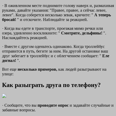
· В оживленном месте поднимите голову наверх и, размахивая
руками, давайте указания: "Правее, правее, а сейчас левее,
левее". Когда соберется несколько зевак, кричите: "
А теперь
бросай!
" и отскочите. Наблюдайте за реакцией.
· Когда вы едете в транспорте, проезжая мимо речки или
озера, удивленно воскликните: "
Смотрите, дельфины!
".
Наслаждайтесь реакцией.
· Вместе с другом оденьтесь одинаково. Когда троллейбус
отправится в путь, бегите за ним. На другой остановке ваш
друг забегает в троллейбус и с облегчением сообщает: "
Еле
догнал!
".
Вот еще
несколько примеров,
как людей разыгрывают на
улице:
Как разыграть друга по телефону?
· Сообщите, что вы
проводите опрос
и задавайте случайные и
забавные вопросы.