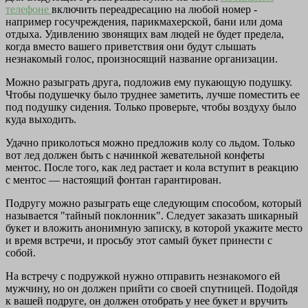
телефоне
включить переадресацию на любой номер -
например госучреждения, парикмахерской, бани или дома
отдыха. Удивлению звонящих вам людей не будет предела,
когда вместо вашего приветствия они будут слышать
незнакомый голос, произносящий название организации.
Можно разыграть друга, подложив ему пукающую подушку.
Чтобы подушечку было труднее заметить, лучше поместить ее
под подушку сидения. Только проверьте, чтобы воздуху было
куда выходить.
Удачно приколоться можно предложив колу со льдом. Только
вот лед должен быть с начинкой жевательной конфеты
ментос. После того, как лед растает и кола вступит в реакцию
с ментос — настоящий фонтан гарантирован.
Подругу можно разыграть еще следующим способом, который
называется "тайный поклонник". Следует заказать шикарный
букет и вложить анонимную записку, в которой укажите место
и время встречи, и просьбу этот самый букет принести с
собой.
На встречу с подружкой нужно отправить незнакомого ей
мужчину, но он должен прийти со своей спутницей. Подойдя
к вашей подруге, он должен отобрать у нее букет и вручить