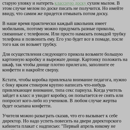
старую уловку и натереть
классную доску
сухим мылом. В
этом случае мелом по доске писать не получится. Но имейте
ввиду, что самим же придется отмывать потом доску.
В наше время практически каждый школьник имеет
мобильник, поэтому можно придумать разные приколы,
связанные с телефоном. Или просто намазать помадой трубку
телефона и позвонить ему. Его ухо будет все в помаде, после
того как он возьмет трубку.
Для осуществления следующего прикола возьмите большую
картонную коробку и вырежьте днище. Картонку положить на
шкаф, так чтобы днище плотно прилегало, заполните ее
конфетти и накройте сверху.
Кстати, чтобы коробка привлекала внимание педагога, нужно
с боку ярким стикером крупно написать что-нибудь
привлекающее внимание, типа секс парнуха. Когда учитель
зайдет в класс и увидит коробку, он попытается ее снять или
попросит кого-либо из учеников. В любом случае жертва
будет осыпана конфетти.
Учителя можно разыграть сказав, что его вызывает к себе
директор. Но надо успеть повесить на двери директорского
кабинета плакат с надписью: "Первый апрель никому не