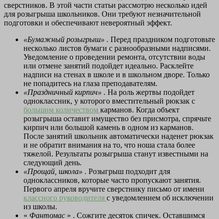
сверстников. В этой части статьи рассмотрю несколько идей
для розыгрыша школьников. Они требуют незначительной
подготовки и обеспечивают невероятный эффект.
«Бумажный розыгрыш»
.
Перед праздником подготовьте
несколько листов бумаги с разнообразными надписями.
Уведомление о проведении ремонта, отсутствии воды
или отмене занятий подойдет идеально. Расклейте
надписи на стенах в школе и в школьном дворе. Только
не попадитесь на глаза преподавателям.
«Праздничный кирпич»
.
На роль жертвы подойдет
одноклассник, у которого вместительный рюкзак с
большим количеством
карманов. Когда объект
розыгрыша оставит имущество без присмотра, спрячьте
кирпич или большой камень в одном из карманов.
После занятий школьник автоматически наденет рюкзак
и не обратит внимания на то, что ноша стала более
тяжелой. Результаты розыгрыша станут известными на
следующий день.
«Прощай, школа» .
Розыгрыш подходит для
одноклассников, которые часто пропускают занятия.
Первого апреля вручите сверстнику письмо от имени
классного руководителя
с уведомлением об исключении
из школы.
«
Фантомас
» . Сожгите десяток спичек. Оставшимся