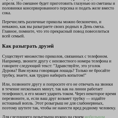
апреля. Но смешнее будет приготовить глазунью из сметаны и
половинки консервированного персика и подать желе вместо
сока.
Перечислять различные приколы можно бесконечно, и
неважно, как вы разыграете своих родных в День смеха.
Главное, помните, что это прекрасный повод повеселиться
всей семьей.
Как разыграть друзей
Существует множество приколов, связанных с телефоном.
Например, звоните другу с неизвестного номера телефона и
говорите следующий текст: "Здравствуйте, это уголок
Дурова? Вам нужна говорящая лошадь? Только не бросайте
трубку, знаете, как трудно набирать копытом!"
Или, позвоните другу и попросите его не отвечать на звонки
в течение нескольких минут, так как на линии работает
телефонист, и его может ударить током. Через некоторое время
перезвоните, и, если ваш друг возьмет трубку — издайте
истошный вопль. Этот розыгрыш не для слабонервных,
поэтому шутите так, чтобы не нанести вред родному человеку.
Для следующего розыгрыша нужно на своем
мобильном