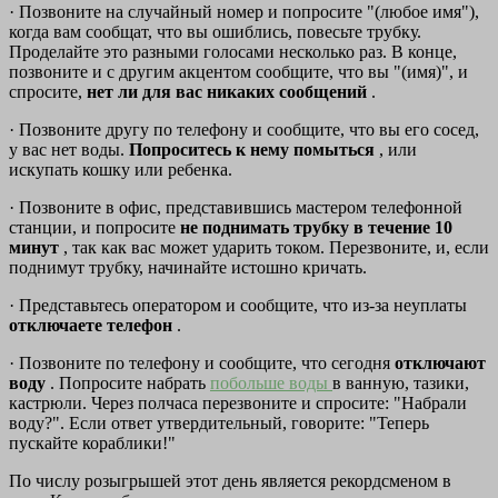
· Позвоните на случайный номер и попросите "(любое имя"),
когда вам сообщат, что вы ошиблись, повесьте трубку.
Проделайте это разными голосами несколько раз. В конце,
позвоните и с другим акцентом сообщите, что вы "(имя)", и
спросите,
нет ли для вас никаких сообщений
.
· Позвоните другу по телефону и сообщите, что вы его сосед,
у вас нет воды.
Попроситесь к нему помыться
, или
искупать кошку или ребенка.
· Позвоните в офис, представившись мастером телефонной
станции, и попросите
не поднимать трубку в течение 10
минут
, так как вас может ударить током. Перезвоните, и, если
поднимут трубку, начинайте истошно кричать.
· Представьтесь оператором и сообщите, что из-за неуплаты
отключаете телефон
.
· Позвоните по телефону и сообщите, что сегодня
отключают
воду
. Попросите набрать
побольше воды
в ванную, тазики,
кастрюли. Через полчаса перезвоните и спросите: "Набрали
воду?". Если ответ утвердительный, говорите: "Теперь
пускайте кораблики!"
По числу розыгрышей этот день является рекордсменом в