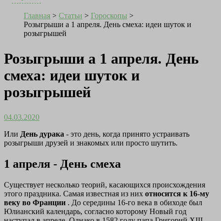
Главная
>
Статьи
>
Гороскопы
>
Розыгрыши а 1 апреля. День смеха: идеи шуток и
розыгрышей
Розыгрыши а 1 апреля. День
смеха: идеи шуток и
розыгрышей
04.03.2020
Или
День дурака
- это день, когда принято устраивать
розыгрыши друзей и знакомых или просто шутить.
1 апреля - День смеха
Существует несколько теорий, касающихся происхождения
этого праздника. Самая известная из них
относится к 16-му
веку во Франции
. До середины 16-го века в обиходе был
Юлианский календарь, согласно которому Новый год
наступал в апреле. Однако в 1582 году папа Григорий XIII