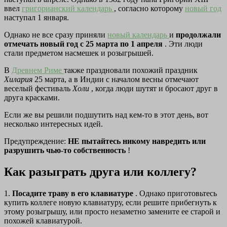
ввел
григорианский календарь
, согласно которому
новый год
наступал 1 января.
Однако не все сразу приняли
новый календарь
и
продолжали
отмечать новый год с 25 марта по 1 апреля
. Эти люди
стали предметом насмешек и розыгрышей.
В
Древнем Риме
также праздновали похожий праздник
Хилария
25 марта, а в Индии с началом весны отмечают
веселый фестиваль
Холи
, когда люди шутят и бросают друг в
друга красками.
Если же вы решили подшутить над кем-то в этот день, вот
несколько интересных идей.
Предупреждение:
НЕ пытайтесь никому навредить или
разрушить чью-то собственность
!
Как разыграть друга или коллегу?
1.
Посадите траву в его клавиатуре
. Однако приготовьтесь
купить коллеге новую клавиатуру, если решите прибегнуть к
этому розыгрышу, или просто незаметно замените ее старой и
похожей клавиатурой.