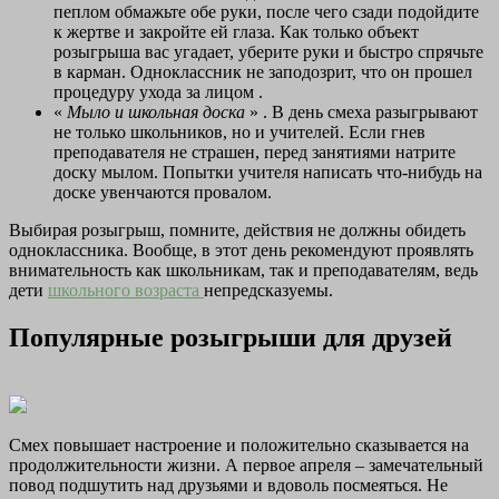
пеплом обмажьте обе руки, после чего сзади подойдите
к жертве и закройте ей глаза. Как только объект
розыгрыша вас угадает, уберите руки и быстро спрячьте
в карман. Одноклассник не заподозрит, что он прошел
процедуру ухода за лицом .
«
Мыло и школьная доска
»
. В день смеха разыгрывают
не только школьников, но и учителей. Если гнев
преподавателя не страшен, перед занятиями натрите
доску мылом. Попытки учителя написать что-нибудь на
доске увенчаются провалом.
Выбирая розыгрыш, помните, действия не должны обидеть
одноклассника. Вообще, в этот день рекомендуют проявлять
внимательность как школьникам, так и преподавателям, ведь
дети
школьного возраста
непредсказуемы.
Популярные розыгрыши для друзей
Смех повышает настроение и положительно сказывается на
продолжительности жизни. А первое апреля – замечательный
повод подшутить над друзьями и вдоволь посмеяться. Не