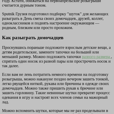
году. Кстати, обижаться на первоапрельские розыгрыши
считается дурным тоном.
Sputnik Грузия подготовил подборку "шуток" для желающих
разыграть в День смеха своих домочадцев, друзей, коллег,
одноклассников и поднять настроение окружающим —
родным, близким или просто прохожим.
Как разыграть домочадцев
Проснувшись пораньше подложите взрослым детские вещи, а
детям родительские, замените тапочки на больший или
меньший размер. Можно подложить тапочки
разного размера
,
спрятать один носок из разной пары или прострочить носок и
так далее.
Если вам не лень потратить немного времени на подготовку
розыгрыша, можно накануне поздно вечером зашить тонкой,
легко рвущейся ниткой, рукава или брючины в одежде своих
домочадцев. Можно также пришить рукав к брючине или
зашить горловину. Такие невинные шутки превратят процесс
одевания в игру и настроят всех членов семьи на мажорный
лад.
Можно вспомнить шутки, которые мы не раз проделывали в