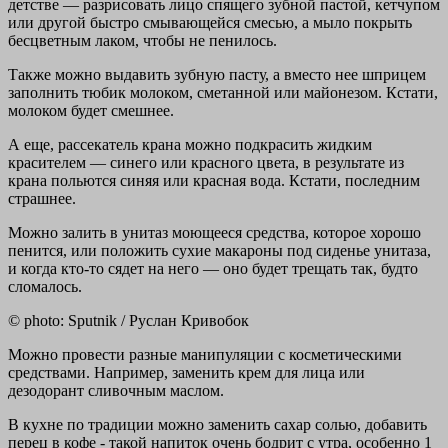
детстве — разрисовать лицо спящего зубной пастой, кетчупом
или другой быстро смывающейся смесью, а мыло покрыть
бесцветным лаком, чтобы не пенилось.
Также можно выдавить зубную пасту, а вместо нее шприцем
заполнить тюбик молоком, сметанной или майонезом. Кстати,
молоком будет смешнее.
А еще, рассекатель крана можно подкрасить жидким
красителем — синего или красного цвета, в результате из
крана польются синяя или красная вода. Кстати, последним
страшнее.
Можно залить в унитаз моющееся средства, которое хорошо
пенится, или положить сухие макароны под сиденье унитаза,
и когда кто-то сядет на него — оно будет трещать так, будто
сломалось.
© photo: Sputnik / Руслан Кривобок
Можно провести разные манипуляции с косметическими
средствами. Например, заменить крем для лица или
дезодорант сливочным маслом.
В кухне по традиции можно заменить сахар солью, добавить
перец в кофе - такой напиток очень бодрит с утра, особенно 1