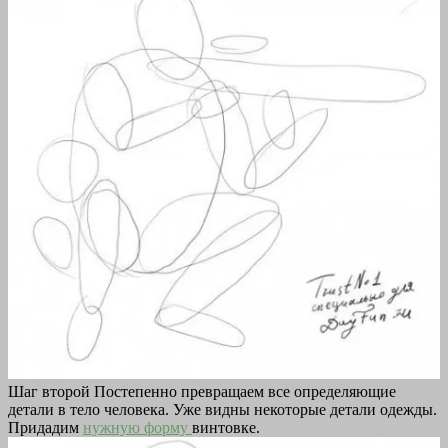
Шаг второй Постепенно превращаем все определяющие
детали в тело человека. Уже видны некоторые детали одежды.
Придадим
нужную форму
винтовке.