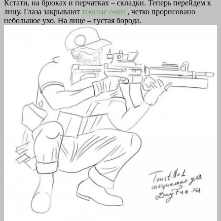
Кстати, на брюках и перчатках – складки. Теперь перейдем к
лицу. Глаза закрывают
темные очки
, четко прорисовано
небольшое ухо. На лице – густая борода.