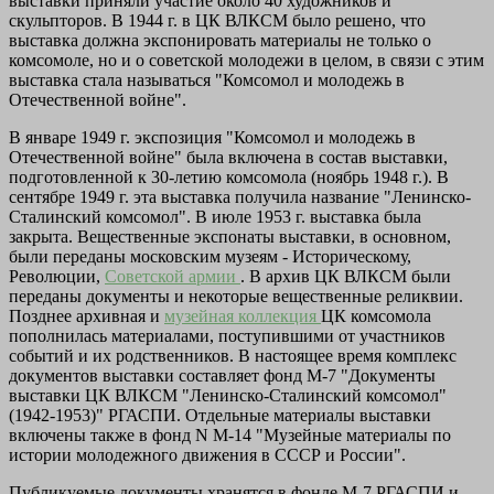
выставки приняли участие около 40 художников и
скульпторов. В 1944 г. в ЦК ВЛКСМ было решено, что
выставка должна экспонировать материалы не только о
комсомоле, но и о советской молодежи в целом, в связи с этим
выставка стала называться "Комсомол и молодежь в
Отечественной войне".
В январе 1949 г. экспозиция "Комсомол и молодежь в
Отечественной войне" была включена в состав выставки,
подготовленной к 30-летию комсомола (ноябрь 1948 г.). В
сентябре 1949 г. эта выставка получила название "Ленинско-
Сталинский комсомол". В июле 1953 г. выставка была
закрыта. Вещественные экспонаты выставки, в основном,
были переданы московским музеям - Историческому,
Революции,
Советской армии
. В архив ЦК ВЛКСМ были
переданы документы и некоторые вещественные реликвии.
Позднее архивная и
музейная коллекция
ЦК комсомола
пополнилась материалами, поступившими от участников
событий и их родственников. В настоящее время комплекс
документов выставки составляет фонд М-7 "Документы
выставки ЦК ВЛКСМ "Ленинско-Сталинский комсомол"
(1942-1953)" РГАСПИ. Отдельные материалы выставки
включены также в фонд N М-14 "Музейные материалы по
истории молодежного движения в СССР и России".
Публикуемые документы хранятся в фонде М-7 РГАСПИ и