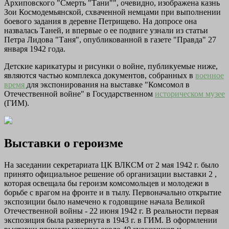
Архиповского "Смерть "Тани"", очевидно, изображена казнь
Зои Космодемьянской, схваченной немцами при выполнении
боевого задания в деревне Петрищево. На допросе она
назвалась Таней, и впервые о ее подвиге узнали из статьи
Петра Лидова "Таня", опубликованной в газете "Правда" 27
января 1942 года.
Детские карикатуры и рисунки о войне, публикуемые ниже,
являются частью комплекса документов, собранных в
военное
время
для экспонирования на выставке "Комсомол в
Отечественной войне" в Государственном
историческом музее
(ГИМ).
Выставки о героизме
На заседании секретариата ЦК ВЛКСМ от 2 мая 1942 г. было
принято официальное решение об организации выставки 2 ,
которая освещала бы героизм комсомольцев и молодежи в
борьбе с врагом на фронте и в тылу. Первоначально открытие
экспозиции было намечено к годовщине начала Великой
Отечественной войны - 22 июня 1942 г. В реальности первая
экспозиция была развернута в 1943 г. в ГИМ. В оформлении