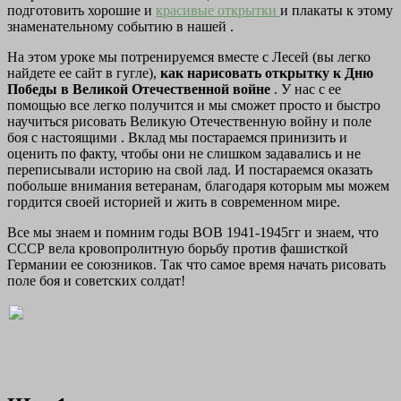
подготовить хорошие и
красивые открытки
и плакаты к этому
знаменательному событию в нашей .
На этом уроке мы потренируемся вместе с Лесей (вы легко
найдете ее сайт в гугле),
как нарисовать открытку к Дню
Победы в Великой Отечественной войне
. У нас с ее
помощью все легко получится и мы сможет просто и быстро
научиться рисовать Великую Отечественную войну и поле
боя с настоящими . Вклад мы постараемся принизить и
оценить по факту, чтобы они не слишком задавались и не
переписывали историю на свой лад. И постараемся оказать
побольше внимания ветеранам, благодаря которым мы можем
гордится своей историей и жить в современном мире.
Все мы знаем и помним годы ВОВ 1941-1945гг и знаем, что
СССР вела кровопролитную борьбу против фашисткой
Германии ее союзников. Так что самое время начать рисовать
поле боя и советских солдат!