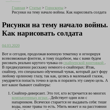
Главная
>
Статьи
>
Гороскопы
>
Рисунки на тему начало войны. Как нарисовать солдата
Рисунки на тему начало войны.
Как нарисовать солдата
04.03.2020
Вот и сегодня, продолжая военную тематику и игнорируя
всевозможные фэнтези, и тому подобное, мы с вами будем
рисовать реально крутого чувака со
снайперской винтовкой
.
В предвкушении расскажу немного о снайперах: Итак,
снайпер, это специально обученный чувак, который даст фору
любому орлиному глазу, так как, целясь в маленький глазок,
умудряется попасть точно в цель и поразить эту самую цель. А
вот какие бывают снайперы:
Снайпер-диверсант. Это тот, кто встречается во многих
компьютерных играх
. Действует один или с
напарником. Всячески старается не выдавать себя: тише
воды, ниже травы то есть. Убить может и на расстоянии