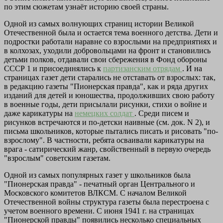
по этим сюжетам узнаёт историю своей страны.
Одной из самых волнующих страниц истории Великой
Отечественной была и остается тема военного детства. Дети и
подростки работали наравне со взрослыми на предприятиях и
в колхозах, уходили добровольцами на фронт и становились
детьми полков, отдавали свои сбережения в Фонд обороны
СССР 1 и присоединялись к
партизанским отрядам
. И на
страницах газет дети старались не отставать от взрослых: так,
в редакцию газеты "Пионерская правда", как и ряда других
изданий для детей и юношества, продолживших свою работу
в военные годы, дети присылали рисунки, стихи о войне и
даже карикатуры на
немецких солдат
. Среди писем и
рисунков встречаются и по-детски наивные (см. док. N 2), и
письма школьников, которые пытались писать и рисовать "по-
взрослому". В частности, ребята осваивали карикатуры на
врага - сатирический жанр, свойственный в первую очередь
"взрослым" советским газетам.
Одной из самых популярных газет у школьников была
"Пионерская правда" - печатный орган Центрального и
Московского комитетов ВЛКСМ. С началом Великой
Отечественной войны структура газеты была перестроена с
учетом военного времени. С июня 1941 г. на страницах
"Пионерской правды" появились несколько специальных