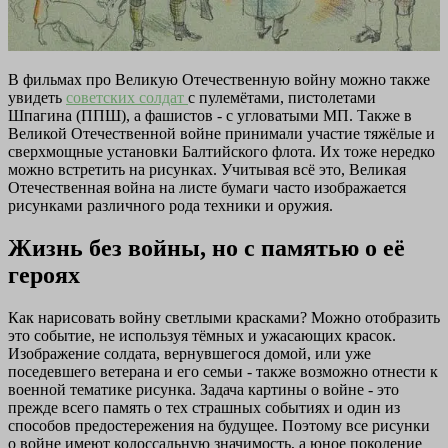
В фильмах про Великую Отечественную войну можно также
увидеть
советских солдат
с пулемётами, пистолетами
Шпагина (ППШ), а фашистов - с угловатыми МП. Также в
Великой Отечественной войне принимали участие тяжёлые и
сверхмощные установки Балтийского флота. Их тоже нередко
можно встретить на рисунках. Учитывая всё это, Великая
Отечественная война на листе бумаги часто изображается
рисунками различного рода техники и оружия.
Жизнь без войны, но с памятью о её
героях
Как нарисовать войну светлыми красками? Можно отобразить
это событие, не используя тёмных и ужасающих красок.
Изображение солдата, вернувшегося домой, или уже
поседевшего ветерана и его семьи - также возможно отнести к
военной тематике рисунка. Задача картины о войне - это
прежде всего память о тех страшных событиях и один из
способов предостережения на будущее. Поэтому все рисунки
о войне имеют колоссальную значимость, а юное поколение