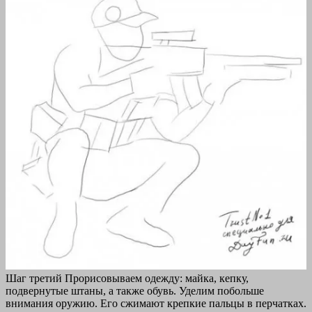
Шаг третий Прорисовываем одежду: майка, кепку,
подвернутые штаны, а также обувь. Уделим побольше
внимания оружию. Его сжимают крепкие пальцы в перчатках.