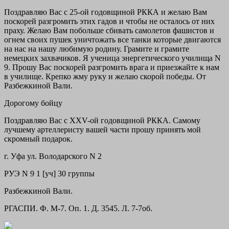
Поздравляю Вас с 25-ой годовщиной РККА и желаю Вам
поскорей разгромить этих гадов и чтобы не осталось от них
праху. Желаю Вам побольше сбивать самолетов фашистов и
огнем своих пушек уничтожать все танки которые двигаются
на нас на нашу любимую родину. Грамите и грамите
немецких захвачиков. Я ученица энергетического училища N
9. Прошу Вас поскорей разгромить врага и приезжайте к нам
в училище. Крепко жму руку и желаю скорой победы. От
Разбежкиной Вали.
Дорогому бойцу
Поздравляю Вас с XXV-ой годовщиной РККА. Самому
лучшему артеллеристу вашей части прошу принять мой
скромный подарок.
г. Уфа ул. Володарского N 2
РУЭ N 9 1 [уч] 30 группы
Разбежкиной Вали.
РГАСПИ. Ф. М-7. Оп. 1. Д. 3545. Л. 7-7об.