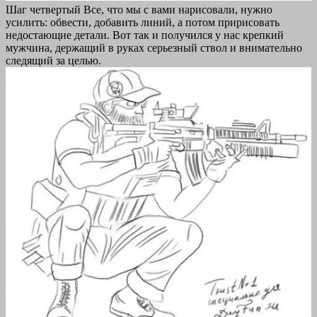
Шаг четвертый Все, что мы с вами нарисовали, нужно
усилить: обвести, добавить линий, а потом пририсовать
недостающие детали. Вот так и получился у нас крепкий
мужчина, держащий в руках серьезный ствол и внимательно
следящий за целью.