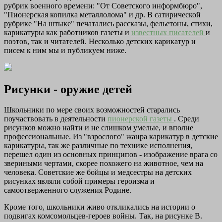
рубрик военного времени: "От Советского информбюро",
"Пионерская копилка металлолома" и др. В сатирической
рубрике "На штыке" печатались рассказы, фельетоны, стихи,
карикатуры как работников газеты и
известных писателей
и
поэтов, так и читателей. Несколько детских карикатур и
писем к ним мы и публикуем ниже.
Рисунки - оружие детей
Школьники по мере своих возможностей старались
поучаствовать в деятельности
пионерской газеты
. Среди
рисунков можно найти и не слишком умелые, и вполне
профессиональные. Из "взрослого" жанра карикатур в детские
карикатуры, так же различные по технике исполнения,
перешел один из основных принципов - изображение врага со
звериными чертами, скорее похожего на животное, чем на
человека. Советские же бойцы и медсестры на детских
рисунках являли собой примеры героизма и
самоотверженного служения Родине.
Кроме того, школьники живо откликались на истории о
подвигах комсомольцев-героев войны. Так, на рисунке В.