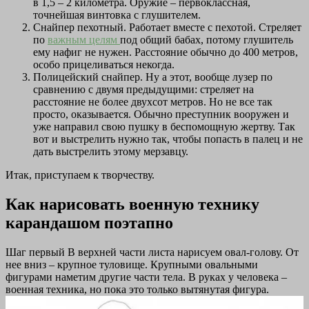
в 1,5 – 2 километра. Оружие – первоклассная,
точнейшая винтовка с глушителем.
Снайпер пехотный. Работает вместе с пехотой. Стреляет
по
важным целям
под общий бабах, потому глушитель
ему нафиг не нужен. Расстояние обычно до 400 метров,
особо прицеливаться некогда.
Полицейский снайпер. Ну а этот, вообще лузер по
сравнению с двумя предыдущими: стреляет на
расстояние не более двухсот метров. Но не все так
просто, оказывается. Обычно преступник вооружен и
уже направил свою пушку в беспомощную жертву. Так
вот и выстрелить нужно так, чтобы попасть в палец и не
дать выстрелить этому мерзавцу.
Итак, приступаем к творчеству.
Как нарисовать военную технику
карандашом поэтапно
Шаг первый В верхней части листа нарисуем овал-голову. От
нее вниз – крупное туловище. Крупными овальными
фигурами наметим другие части тела. В руках у человека –
военная техника, но пока это только вытянутая фигура.