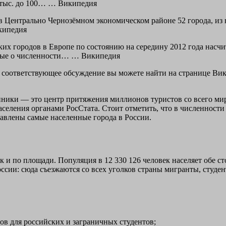
0 тыс. до 100… … Википедия
в Центрально Чернозёмном экономическом районе 52 города, из н
икипедия
ких городов в Европе по состоянию на середину 2012 года насчит
нные о численности… … Википедия
и соответствующее обсуждение вы можете найти на странице Ви
нники — это центр притяжения миллионов туристов со всего мира
селения органами РосСтата. Стоит отметить, что в численности
тавлены самые населенные города в России.
 и по площади. Популяция в 12 330 126 человек населяет обе 
ии: сюда съезжаются со всех уголков страны мигранты, студент
в для российских и заграничных студентов;