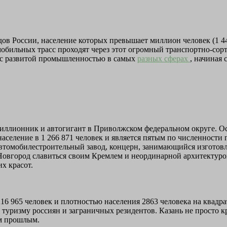
одов России, население которых превышает миллион человек (1 
мобильных трасс проходят через этот огромный транспортно-со
д с развитой промышленностью в самых
разных сферах
, начиная
-миллионник и автогигант в Приволжском федеральном округе.
селение в 1 266 871 человек и является пятым по численности г
автомобилестроительный завод, концерн, занимающийся изгото
овгород славиться своим Кремлем и неординарной архитектурой
х красот.
16 965 человек и плотностью населения 2863 человека на квадр
к туризму россиян и заграничных резидентов. Казань не просто
им прошлым.