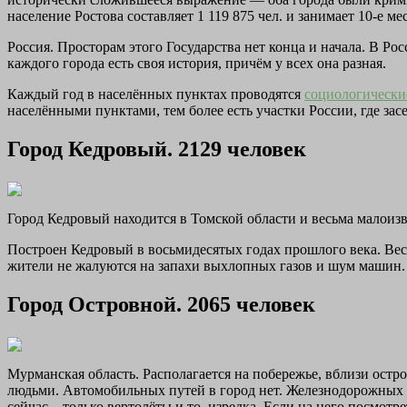
население Ростова составляет 1 119 875 чел. и занимает 10-е 
Россия. Просторам этого Государства нет конца и начала. В Ро
каждого города есть своя история, причём у всех она разная.
Каждый год в населённых пунктах проводятся
социологически
населёнными пунктами, тем более есть участки России, где за
Город Кедровый. 2129 человек
Город Кедровый находится в Томской области и весьма малоиз
Построен Кедровый в восьмидесятых годах прошлого века. Весь
жители не жалуются на запахи выхлопных газов и шум машин. 
Город Островной. 2065 человек
Мурманская область. Располагается на побережье, вблизи остро
людьми. Автомобильных путей в город нет. Железнодорожных вет
сейчас – только вертолёты и то, изредка. Если на него посмотр