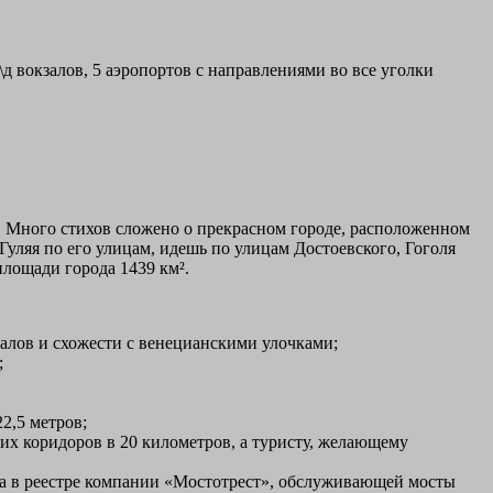
\д вокзалов, 5 аэропортов с направлениями во все уголки
. Много стихов сложено о прекрасном городе, расположенном
уляя по его улицам, идешь по улицам Достоевского, Гоголя
площади города 1439 км².
налов и схожести с венецианскими улочками;
;
2,5 метров;
оих коридоров в 20 километров, а туристу, желающему
фра в реестре компании «Мостотрест», обслуживающей мосты