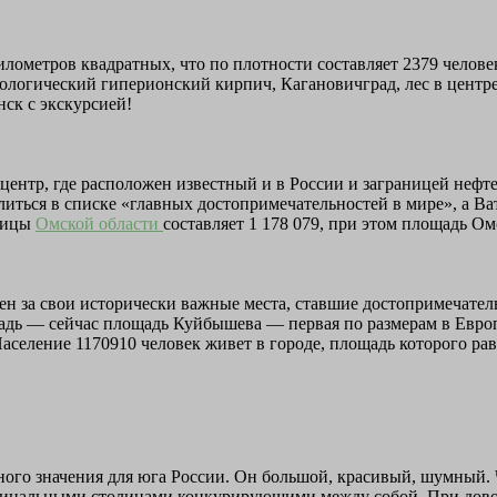
илометров квадратных, что по плотности составляет 2379 челов
рологический гиперионский кирпич, Кагановичград, лес в центр
ск с экскурсией!
нтр, где расположен известный и в России и заграницей нефт
литься в списке «главных достопримечательностей в мире», а В
олицы
Омской области
составляет 1 178 079, при этом площадь Омс
ен за свои исторически важные места, ставшие достопримечате
адь — сейчас площадь Куйбышева — первая по размерам в Европ
аселение 1170910 человек живет в городе, площадь которого рав
ого значения для юга России. Он большой, красивый, шумный. Ч
инальными столицами конкурирующими между собой. При довол