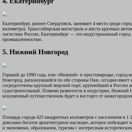
4. Екатеринбург
Екатеринбург, раннее Свердловск, занимает 4 место среди гор
километра). Транссибирская магистраль и шесть крупных авто
логистике России. Екатеринбург — это индустриальный горо
промышленностью.
5. Нижний Новгород
Горький до 1990 года, или «Нижний» в простонародье, город
Новгород, раскинувшийся по обе стороны Оки, сегодня имеет на
сосредоточены крупный морской порт, крупнейший в России 
судостроительный. Помимо развитости в индустрии, Нижний Н
искушенный путешественник будет в восторге от нижегородски
Площадь города 425 квадратных километров с населением в 1 2
довольно богатое архитектурное наследие, которое побуждает 
и экономики, образования, туризма с интересным историческ