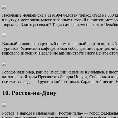
Население Челябинска в 1191994 человек приходиться на 530 к
в шутку, имеет очень много забавных историй и фактов: метео
тюрьме… Заинтересовало? Тогда самое время поехать в Челябин
Важный и довольно крупный промышленный и транспортный це
туристов: Успенский кафедральный собор для иностранцев чис
мирового значения. Население административного центра-ст
Город-миллионер, раннее имевший название Куйбышев, извест
католический храм Пресвятого Сердца Иисуса, Соборная площ
съезжается сюда на Грушинский фестиваль бардовской песни. Н
10. Ростов-на-Дону
Ростов, в народе называемый «Ростов-папа» — город федеральн
исторически сложившееся выражение — оба города были крим