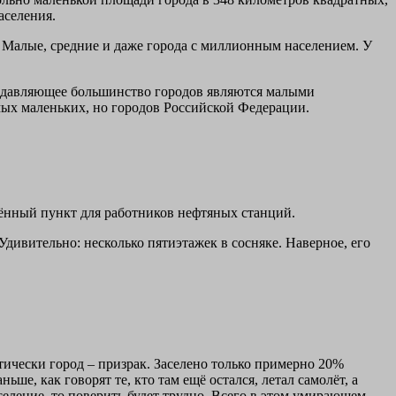
аселения.
а. Малые, средние и даже города с миллионным населением. У
Подавляющее большинство городов являются малыми
амых маленьких, но городов Российской Федерации.
елённый пункт для работников нефтяных станций.
дивительно: несколько пятиэтажек в сосняке. Наверное, его
ктически город – призрак. Заселено только примерно 20%
ше, как говорят те, кто там ещё остался, летал самолёт, а
аселение, то поверить будет трудно. Всего в этом умирающем