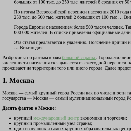
больших от 100 тыс. до 250 тыс. жителей 8 средних от 5
По итогам Всероссийской переписи населения 2010 года 
250 тыс. до 500 тыс. жителей 2 больших от 100 тыс … В
Города Европы с населением более 500 тысяч человек. Та
000 000 жителей. В списке приведены официальные да
Эта статья предлагается к удалению. Пояснение причин 
… Википедия
Разбросаны по разным краям
большой страны
. Города-миллио
численности населения складывается из ежегодной переписи на
проживают на территории того или иного города. Далее предс
1. Москва
Москва — самый крупный город России как по численности так
государства — Москва — самый мультинациональный город Росс
Десять фактов о Москве:
крупный
международный центр
экономики и торговли;
крупный промышленный узел страны;
один из лучших и самых крупных образовательных центро