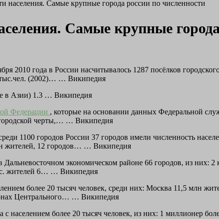
ти населения. Самые крупные города россии по численности
населения. Самые крупные города
ря 2010 года в России насчитывалось 1287 посёлков городского 
 тыс.чел. (2002)… … Википедия
е в Азии) 1.3 … Википедия
кой Федерации
, которые на основании данных Федеральной слу
о городской черты,… … Википедия
реди 1100 городов России 37 городов имели численность населен
лн жителей, 12 городов… … Википедия
в Дальневосточном экономическом районе 66 городов, из них: 2 
тыс. жителей 6… … Википедия
ением более 20 тысяч человек, среди них: Москва 11,5 млн жит
гионах Центрального… … Википедия
 с населением более 20 тысяч человек, из них: 1 миллионер боле