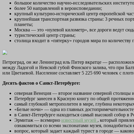
большое количество научно-исследовательских институт
более 50 направлений в вероисповедании;
крупный культурно-исторический центр европейской час
крупнейшая транспортная развязка страны: 3 речных пор
планеты;
Москва — это «нулевой километр», все дороги ведут сюд
туристический центр страны;
столица входит в «пятерку» городов мира по количеству
Петроград, он же Ленинград иль Питер вкратце — расположилс
между Ладогой и Невской губой Финского залива, что при Балт
или Цветаевой. Население
составляет 5 225 690 человек с пло
Десять фактов о Санкт-Петербурге:
северная Венеция — второе название северной столицы и
Петербург занесен в Красную книгу по общей протяженно
самый глубокий метрополитен в мире, глубина некоторых
«Белые ночи» — одна из главных достопримечательносте
в Санкт-Петербурге находиться самый высокий собор в Р
Эрмитаж — всемирно
известный музей
, который привле
ознакомиться со всеми экспонатами музея, понадобиться 
вопрос, который задает каждый турист в городе — каков