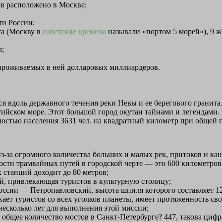
ов расположено в Москве;
ти России;
та (Москву в
советские времена
называли «портом 5 морей»), 9 ж
а;
 проживаемых в ней долларовых миллиардеров.
я вдоль державного течения реки Невы и ее берегового гранита
ийском море. Этот большой город окутан тайнами и легендами. Г
тностью населения 3631 чел. на квадратный километр при общей 
з-за огромного количества больших и малых рек, притоков и ка
сти трамвайных путей в городской черте — это 600 километров
 станций доходит до 80 метров;
й, привлекающая туристов в культурную столицу;
оссии — Петропавловский, высота шпиля которого составляет 12
кает туристов со всех уголков планеты, имеет протяженность св
несколько лет для выполнения этой миссии;
о общее количество мостов в Санкт-Петербурге? 447, такова ци