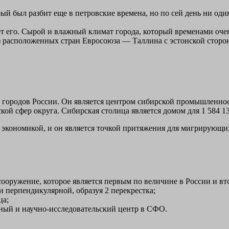
 был разбит еще в петровские времена, но по сей день ни один
ет его. Сырой и влажный климат города, который временами оче
из расположенных стран Евросоюза — Таллина с эстонской сторо
х городов России. Он является центром сибирской промышленнос
кой сфер округа. Сибирская столица является домом для 1 584 13
 экономикой, и он является точкой притяжения для мигрирующих
сооружение, которое является первым по величине в России и вт
и перпендикулярной, образуя 2 перекрестка;
ца;
ый и научно-исследовательский центр в СФО.