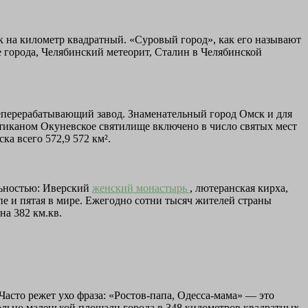
ек на километр квадратный. «Суровый город», как его называют
е города, Челябинский метеорит, Сталин в Челябинской
еперерабатывающий завод. Знаменательный город Омск и для
атиканом Окуневское святилище включено в число святых мест
ка всего 572,9 572 км².
льностью: Иверский
женский монастырь
, лютеранская кирха,
е и пятая в мире. Ежегодно сотни тысяч жителей страны
на 382 км.кв.
асто режет ухо фраза: «Ростов-папа, Одесса-мама» — это
ьно маленькой площади города в 348 километров квадратных,