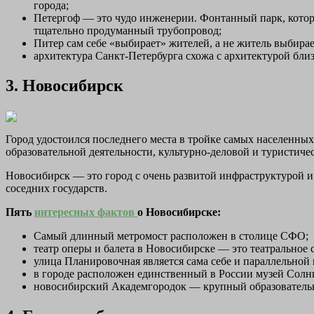
города;
Петергоф — это чудо инженерии. Фонтанный парк, который
тщательно продуманный трубопровод;
Питер сам себе «выбирает» жителей, а не житель выбира
архитектура Санкт-Петербурга схожа с архитектурой бл
3. Новосибирск
Город удостоился последнего места в тройке самых населенны
образовательной деятельности, культурно-деловой и туристичес
Новосибирск — это город с очень развитой инфраструктурой и
соседних государств.
Пять
интересных фактов
о Новосибирске:
Самый длинный метромост расположен в столице СФО;
театр оперы и балета в Новосибирске — это театральное 
улица Планировочная является сама себе и параллельной 
в городе расположен единственный в России музей Солн
новосибирский Академгородок — крупный образовательн