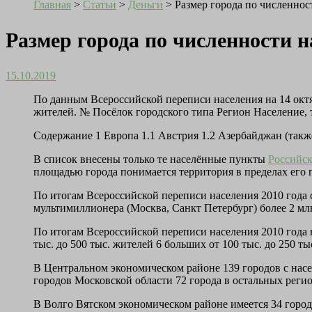
Главная
>
Статьи
>
Деньги
>
Размер города по численнос
Размер города по численности 
15.10.2019
По данным Всероссийской переписи населения на 14 октяб
жителей. № Посёлок городского типа Регион Население,
Содержание 1 Европа 1.1 Австрия 1.2 Азербайджан (такж
В список внесены только те населённые пункты
Российс
площадью города понимается территория в пределах ег
По итогам Всероссийской переписи населения 2010 года c
мультимиллионера (Москва, Санкт Петербург) более 2 м
По итогам Всероссийской переписи населения 2010 года 
тыс. до 500 тыс. жителей 6 больших от 100 тыс. до 250 
В Центральном экономическом районе 139 городов с насел
городов Московской области 72 города в остальных ре
В Волго Вятском экономическом районе имеется 34 города