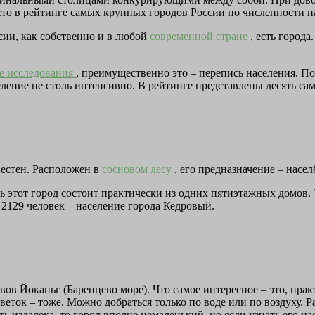
место в рейтинге самых крупных городов России по численности н
ссии, как собственно и в любой
современной стране
, есть город
е исследования
, преимущественно это – перепись населения. 
селение не столь интенсивно. В рейтинге представлены десять с
вестен. Расположен в
сосновом лесу
, его предназначение – нас
 этот город состоит практически из одних пятиэтажных домов. У
2129 человек – население города Кедровый.
вов Йоканьг (Баренцево море). Что самое интересное – это, пра
ок – тоже. Можно добраться только по воде или по воздуху. Рань
еть издалека, то город вполне немаленький, но если узнать его н