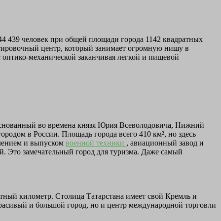
444 439 человек при общей площади города 1142 квадратных
ртировочный центр, который занимает огромную нишу в
 с оптико-механической заканчивая легкой и пищевой
 Основанный во времена князя Юрия Всеволодовича, Нижний
ородом в России. Площадь города всего 410 км², но здесь
влением и выпуском
военной техники
, авиационный завод и
. Это замечательный город для туризма. Даже самый
атный километр. Столица Татарстана имеет свой Кремль и
 красивый и большой город, но и центр международной торговли