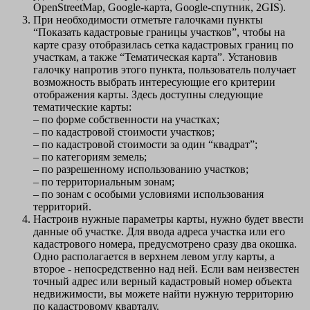
OpenStreetMap, Google-карта, Google-спутник, 2GIS).
При необходимости отметьте галочками пункты
“Показать кадастровые границы участков”, чтобы на
карте сразу отобразилась сетка кадастровых границ по
участкам, а также “Тематическая карта”. Установив
галочку напротив этого пункта, пользователь получает
возможность выбрать интересующие его критерии
отображения карты. Здесь доступны следующие
тематические карты:
– по форме собственности на участках;
– по кадастровой стоимости участков;
– по кадастровой стоимости за один “квадрат”;
– по категориям земель;
– по разрешенному использованию участков;
– по территориальным зонам;
– по зонам с особыми условиями использования
территорий.
Настроив нужные параметры карты, нужно будет ввести
данные об участке. Для ввода адреса участка или его
кадастрового номера, предусмотрено сразу два окошка.
Одно располагается в верхнем левом углу карты, а
второе - непосредственно над ней. Если вам неизвестен
точный адрес или верный кадастровый номер объекта
недвижимости, вы можете найти нужную территорию
по кадастровому кварталу.