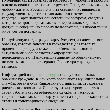
Публичная кадастровая карта Росреестра – удобный и простой
в использовании интернет-инструмент. Она дает возможность
любому жителю России получить сведения, хранящиеся в
государственном реестре недвижимости и земельном
кадастре. Карта является общественным ресурсом, сведения,
которые не противоречат закону о персональных данных,
доступны совершенно любому пользователю, из любой точки
мира, без регистрации.
На публичную кадастровую карту Росреестра нанесены все
объекты, которые занесены в геокадастр и для которых
проведена процедура межевания. Сведения являются
актуальными и обновляются с определенной
периодичностью. Наиновейшие данные по объекту можно
получить, заказав через сервисы Росреестра справку или
выписку.
Информацией из
данного ресурса
пользуются не только
обычные граждане. К ней часто обращаются муниципальные
службы, органы суда, банковские организации, страховые и
риелторские компании. Используют кадастровую карту в
своей работе и картографические службы, в частности,
геодезическая, так как на карту нанесена геодезическая основа
страны и топографические сведения.
Не каждый житель России до сих пор знает, что такой ресурс