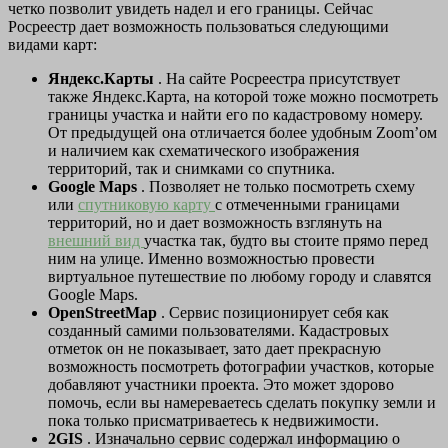
четко позволит увидеть надел и его границы. Сейчас
Росреестр дает возможность пользоваться следующими
видами карт:
Яндекс.Карты
. На сайте Росреестра присутствует
также Яндекс.Карта, на которой тоже можно посмотреть
границы участка и найти его по кадастровому номеру.
От предыдущей она отличается более удобным Zoom’ом
и наличием как схематического изображения
территорий, так и снимками со спутника.
Google Maps
. Позволяет не только посмотреть схему
или
спутниковую карту
с отмеченными границами
территорий, но и дает возможность взглянуть на
внешний вид
участка так, будто вы стоите прямо перед
ним на улице. Именно возможностью провести
виртуальное путешествие по любому городу и славятся
Google Maps.
OpenStreetMap
. Сервис позиционирует себя как
созданный самими пользователями. Кадастровых
отметок он не показывает, зато дает прекрасную
возможность посмотреть фотографии участков, которые
добавляют участники проекта. Это может здорово
помочь, если вы намереваетесь сделать покупку земли и
пока только присматриваетесь к недвижимости.
2GIS
. Изначально сервис содержал информацию о