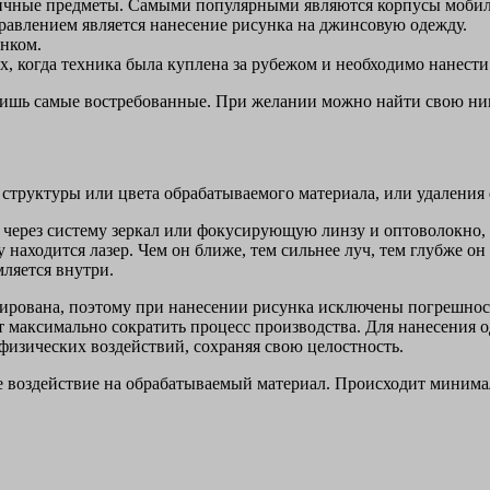
зличные предметы. Самыми популярными являются корпусы моби
авлением является нанесение рисунка на джинсовую одежду.
нком.
х, когда техника была куплена за рубежом и необходимо нанести
 лишь самые востребованные. При желании можно найти свою ниш
структуры или цвета обрабатываемого материала, или удаления е
т через систему зеркал или фокусирующую линзу и оптоволокно,
у находится лазер. Чем он ближе, тем сильнее луч, тем глубже о
мляется внутри.
ирована, поэтому при нанесении рисунка исключены погрешности
т максимально сократить процесс производства. Для нанесения о
изических воздействий, сохраняя свою целостность.
е воздействие на обрабатываемый материал. Происходит минима