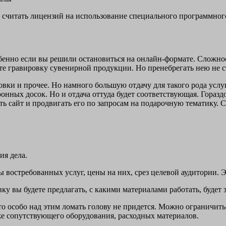
не считать лицензий на использование специального программног
обенно если вы решили остановиться на онлайн-формате. Сложнос
ете гравировку сувенирной продукции. Но пренебрегать нею не с
ки и прочее. Но намного большую отдачу для такого рода услу
ронных досок. Но и отдача оттуда будет соответствующая. Гораз
ать сайт и продвигать его по запросам на подарочную тематику.
ия дела.
ды востребованных услуг, цены на них, срез целевой аудитории.
ку вы будете предлагать, с какими материалами работать, будет
то особо над этим ломать голову не придется. Можно ограничит
же сопутствующего оборудования, расходных материалов.