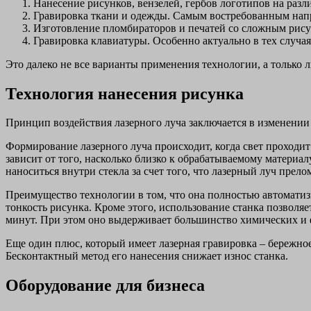
Нанесение рисунков, вензелей, гербов логотипов на ра
Гравировка ткани и одежды. Самым востребованным напр
Изготовление пломбираторов и печатей со сложным рису
Гравировка клавиатуры. Особенно актуально в тех случая
Это далеко не все варианты применения технологии, а только
Технология нанесения рисунка
Принцип воздействия лазерного луча заключается в изменении 
Формирование лазерного луча происходит, когда свет проходи
зависит от того, насколько близко к обрабатываемому материал
наноситься внутри стекла за счет того, что лазерный луч прело
Преимущество технологии в том, что она полностью автоматиз
тонкость рисунка. Кроме этого, использование станка позволяе
минут. При этом оно выдерживает большинство химических и ф
Еще один плюс, который имеет лазерная гравировка – бережно
Бесконтактный метод его нанесения снижает износ станка.
Оборудование для бизнеса