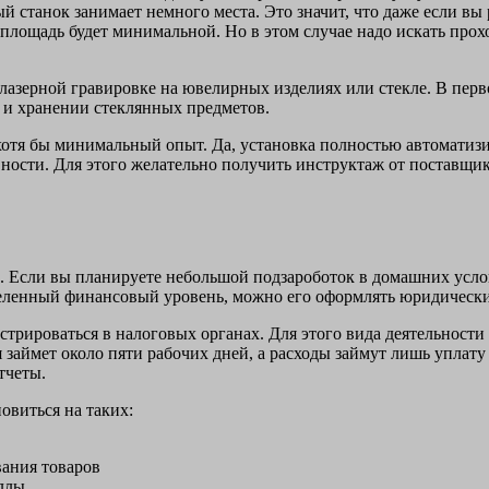
й станок занимает немного места. Это значит, что даже если в
о площадь будет минимальной. Но в этом случае надо искать про
 лазерной гравировке на ювелирных изделиях или стекле. В перв
 и хранении стеклянных предметов.
 хотя бы минимальный опыт. Да, установка полностью автоматиз
ности. Для этого желательно получить инструктаж от поставщи
ь. Если вы планируете небольшой подзароботок в домашних усло
ределенный финансовый уровень, можно его оформлять юридически
истрироваться в налоговых органах. Для этого вида деятельност
я займет около пяти рабочих дней, а расходы займут лишь уплат
тчеты.
овиться на таких:
вания товаров
аллы