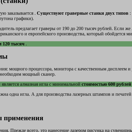
(станки)
тую заказывается .
Существуют граверные станки двух типов
:
лутона графики).
дитель предлагает граверы от 190 до 200 тысяч рублей. Если же
ериканского и европейского производства, который обойдется ми
 120 тысяч
.
ммы
ния: мощного процессора, монитора с качественным дисплеем и
 необходим мощный сканер.
 является алмазная игла с минимальной
стоимостью 600 рубле
жна одна игла. А для производства лазерных штампов и печатей 
ры применения
ия. Прежде всего, это нанесение лазером рисунка на сувенирны