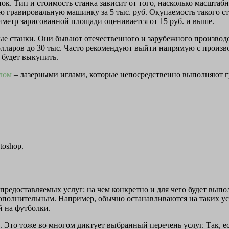
ок. Тип и стоимость станка зависит от того, насколько масштаб
гравировальную машинку за 5 тыс. руб. Окупаемость такого ста
иметр зарисованной площади оценивается от 15 руб. и выше.
ые станки. Они бывают отечественного и зарубежного производс
лларов до 30 тыс. Часто рекомендуют выйти напрямую с произво
 будет выкупить.
алом
– лазерными иглами, которые непосредственно выполняют гр
toshop.
предоставляемых услуг: на чем конкретно и для чего будет выпол
дополнительным. Например, обычно останавливаются на таких услу
 на футболки.
 Это тоже во многом диктует выбранный перечень услуг. Так, ес