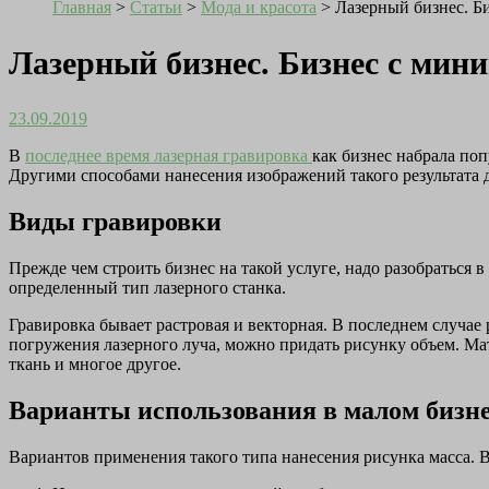
Главная
>
Статьи
>
Мода и красота
>
Лазерный бизнес. Б
Лазерный бизнес. Бизнес с мин
23.09.2019
В
последнее время
лазерная гравировка
как бизнес набрала поп
Другими способами нанесения изображений такого результата 
Виды гравировки
Прежде чем строить бизнес на такой услуге, надо разобраться в
определенный тип лазерного станка.
Гравировка бывает растровая и векторная. В последнем случае
погружения лазерного луча, можно придать рисунку объем. Мате
ткань и многое другое.
Варианты использования в малом бизн
Вариантов применения такого типа нанесения рисунка масса. В