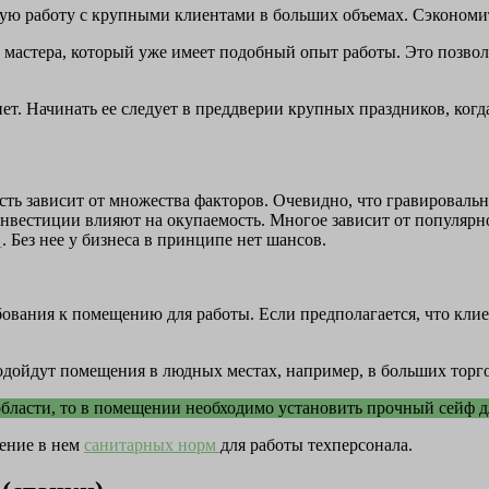
зную работу с крупными клиентами в больших объемах. Сэконом
мастера, который уже имеет подобный опыт работы. Это позволит
ет. Начинать ее следует в преддверии крупных праздников, ког
сть зависит от множества факторов. Очевидно, что гравироваль
о инвестиции влияют на окупаемость. Многое зависит от популяр
я
. Без нее у бизнеса в принципе нет шансов.
ования к помещению для работы. Если предполагается, что клие
одойдут помещения в людных местах, например, в больших торг
области, то в помещении необходимо установить прочный сейф д
ение в нем
санитарных норм
для работы техперсонала.