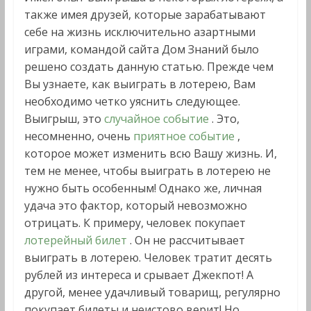
также имея друзей, которые зарабатывают
себе на жизнь исключительно азартными
играми, командой сайта Дом Знаний было
решено создать данную статью. Прежде чем
Вы узнаете, как выиграть в лотерею, Вам
необходимо четко уяснить следующее.
Выигрыш, это
случайное событие
. Это,
несомненно, очень
приятное событие
,
которое может изменить всю Вашу жизнь. И,
тем не менее, чтобы выиграть в лотерею не
нужно быть особенным! Однако же, личная
удача это фактор, который невозможно
отрицать. К примеру, человек покупает
лотерейный билет
. Он не рассчитывает
выиграть в лотерею. Человек тратит десять
рублей из интереса и срывает Джекпот! А
другой, менее удачливый товарищ, регулярно
покупает билеты и неистово верит! Но