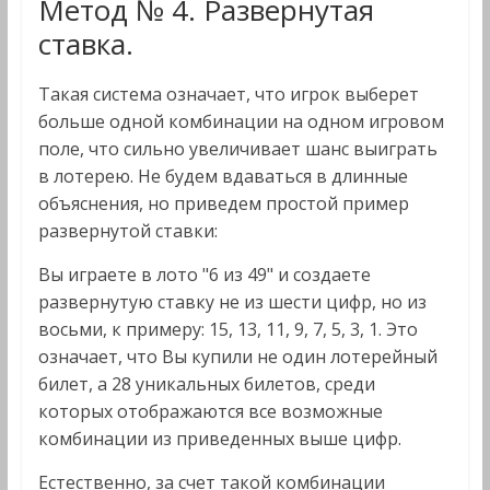
Метод № 4. Развернутая
ставка.
Такая система означает, что игрок выберет
больше одной комбинации на одном игровом
поле, что сильно увеличивает шанс выиграть
в лотерею. Не будем вдаваться в длинные
объяснения, но приведем простой пример
развернутой ставки:
Вы играете в лото "6 из 49" и создаете
развернутую ставку не из шести цифр, но из
восьми, к примеру: 15, 13, 11, 9, 7, 5, 3, 1. Это
означает, что Вы купили не один лотерейный
билет, а 28 уникальных билетов, среди
которых отображаются все возможные
комбинации из приведенных выше цифр.
Естественно, за счет такой комбинации