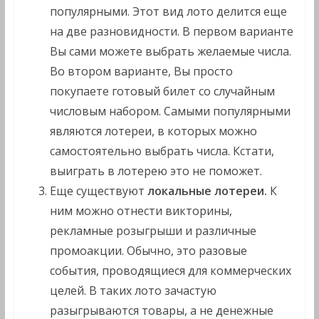
популярными. Этот вид лото делится еще
на две разновидности. В первом варианте
Вы сами можете выбрать желаемые числа.
Во втором варианте, Вы просто
покупаете готовый билет со случайным
числовым набором. Самыми популярными
являются лотереи, в которых можно
самостоятельно выбрать числа. Кстати,
выиграть в лотерею это не поможет.
Еще существуют
локальные лотереи.
К
ним можно отнести викторины,
рекламные розыгрыши и различные
промоакции. Обычно, это разовые
события, проводящиеся для коммерческих
целей. В таких лото зачастую
разыгрываются товары, а не денежные