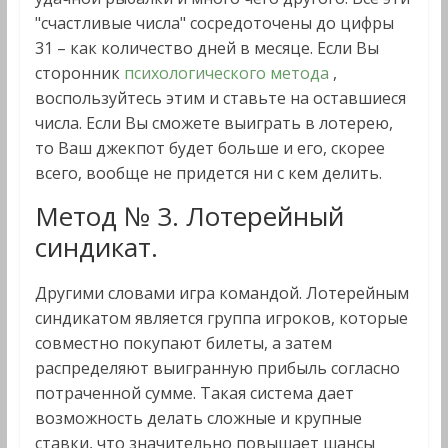
"счастливые числа" сосредоточены до цифры
31 – как количество дней в месяце. Если Вы
сторонник
психологического метода
,
воспользуйтесь этим и ставьте на оставшиеся
числа. Если Вы сможете выиграть в лотерею,
то Ваш джекпот будет больше и его, скорее
всего, вообще не придется ни с кем делить.
Метод № 3. Лотерейный
синдикат.
Другими словами игра командой. Лотерейным
синдикатом является группа игроков, которые
совместно покупают билеты, а затем
распределяют выигранную прибыль согласно
потраченной сумме. Такая система дает
возможность делать сложные и крупные
ставки, что значительно повышает шансы