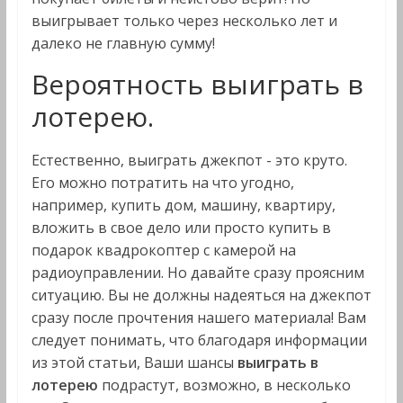
выигрывает только через несколько лет и
далеко не главную сумму!
Вероятность выиграть в
лотерею.
Естественно, выиграть джекпот - это круто.
Его можно потратить на что угодно,
например, купить дом, машину, квартиру,
вложить в свое дело или просто купить в
подарок квадрокоптер с камерой на
радиоуправлении. Но давайте сразу проясним
ситуацию. Вы не должны надеяться на джекпот
сразу после прочтения нашего материала! Вам
следует понимать, что благодаря информации
из этой статьи, Ваши шансы
выиграть в
лотерею
подрастут, возможно, в несколько