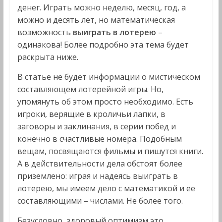
денег. Играть можно неделю, месяц, год, а
можно и десять лет, но математическая
возможность
выиграть в лотерею
–
одинакова! Более подробно эта тема будет
раскрыта ниже.
В статье не будет информации о мистическом
составляющем лотерейной игры. Но,
упомянуть об этом просто необходимо. Есть
игроки, верящие в кроличьи лапки, в
заговоры и заклинания, в серии побед и
конечно в счастливые номера. Подобным
вещам, посвящаются фильмы и пишутся книги.
А в действительности дела обстоят более
приземлено: играя и надеясь выиграть в
лотерею, мы имеем дело с математикой и ее
составляющими – числами. Не более того.
Безусловно, здоровый оптимизм это