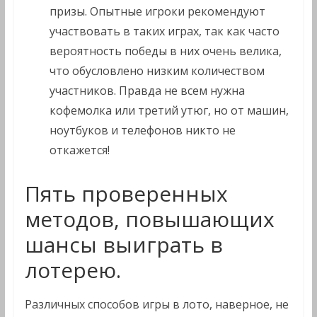
призы. Опытные игроки рекомендуют
участвовать в таких играх, так как часто
вероятность победы в них очень велика,
что обусловлено низким количеством
участников. Правда не всем нужна
кофемолка или третий утюг, но от машин,
ноутбуков и телефонов никто не
откажется!
Пять проверенных
методов, повышающих
шансы выиграть в
лотерею.
Различных способов игры в лото, наверное, не