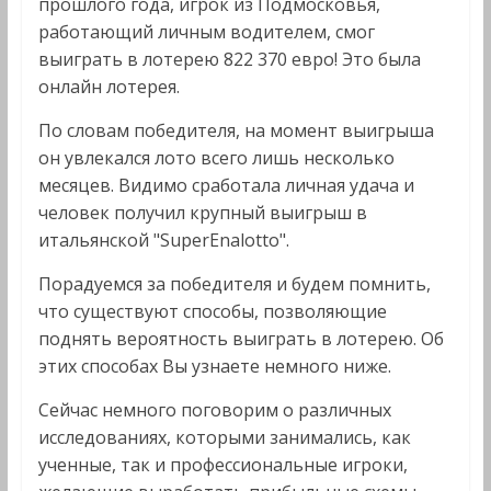
прошлого года, игрок из Подмосковья,
работающий личным водителем, смог
выиграть в лотерею 822 370 евро! Это была
онлайн лотерея.
По словам победителя, на момент выигрыша
он увлекался лото всего лишь несколько
месяцев. Видимо сработала личная удача и
человек получил крупный выигрыш в
итальянской "SuperEnalotto".
Порадуемся за победителя и будем помнить,
что существуют способы, позволяющие
поднять вероятность выиграть в лотерею. Об
этих способах Вы узнаете немного ниже.
Сейчас немного поговорим о различных
исследованиях, которыми занимались, как
ученные, так и профессиональные игроки,