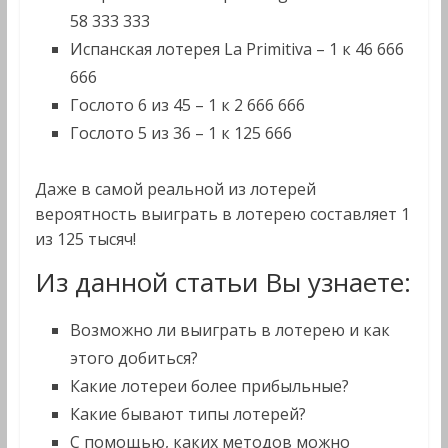
58 333 333
Испанская лотерея La Primitiva – 1 к 46 666
666
Гослото 6 из 45 – 1 к 2 666 666
Гослото 5 из 36 – 1 к 125 666
Даже в самой реальной из лотерей
вероятность выиграть в лотерею составляет 1
из 125 тысяч!
Из данной статьи Вы узнаете:
Возможно ли выиграть в лотерею и как
этого добиться?
Какие лотереи более прибыльные?
Какие бывают типы лотерей?
С помощью, каких методов можно