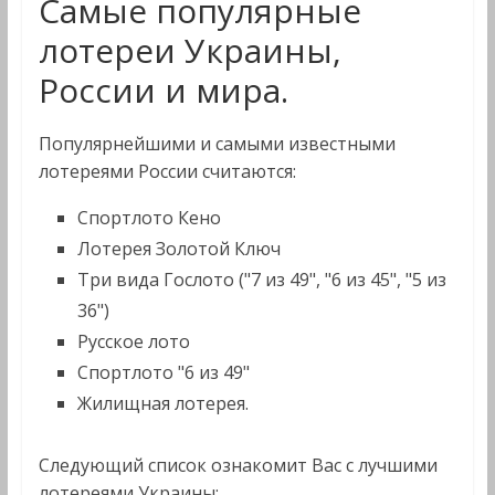
Самые популярные
лотереи Украины,
России и мира.
Популярнейшими и самыми известными
лотереями России считаются:
Спортлото Кено
Лотерея Золотой Ключ
Три вида Гослото ("7 из 49", "6 из 45", "5 из
36")
Русское лото
Спортлото "6 из 49"
Жилищная лотерея.
Следующий список ознакомит Вас с лучшими
лотереями Украины: