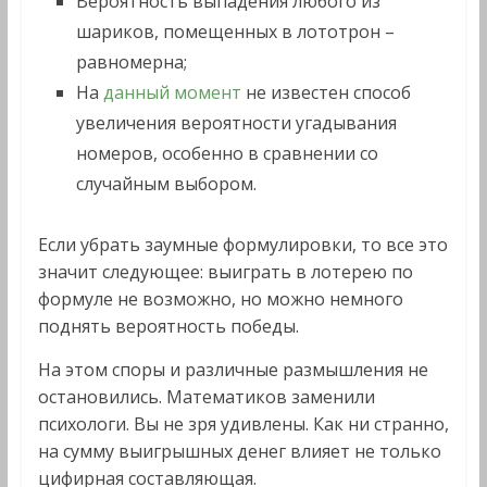
Вероятность выпадения любого из
шариков, помещенных в лототрон –
равномерна;
На
данный момент
не известен способ
увеличения вероятности угадывания
номеров, особенно в сравнении со
случайным выбором.
Если убрать заумные формулировки, то все это
значит следующее: выиграть в лотерею по
формуле не возможно, но можно немного
поднять вероятность победы.
На этом споры и различные размышления не
остановились. Математиков заменили
психологи. Вы не зря удивлены. Как ни странно,
на сумму выигрышных денег влияет не только
цифирная составляющая.