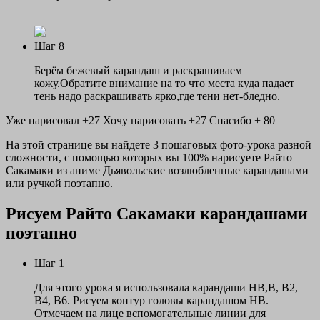
Шаг 8
Берём бежевый карандаш и раскрашиваем
кожу.Обратите внимание на то что места куда падает
тень надо раскрашивать ярко,где тени нет-бледно.
Уже нарисовал +27
Хочу нарисовать +27
Спасибо +
80
На этой странице вы найдете 3 пошаговых фото-урока разной
сложности, с помощью которых вы 100% нарисуете Райто
Сакамаки из аниме Дьявольские возлюбленные карандашами
или ручкой поэтапно.
Рисуем Райто Сакамаки карандашами
поэтапно
Шаг 1
Для этого урока я использовала карандаши НВ,В, В2,
В4, В6. Рисуем контур головы карандашом НВ.
Отмечаем на лице вспомогательные линии для