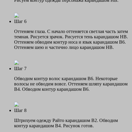
Рисуем контур одежды персонажа карандашом НВ.
Шаг 6
Оттеняем глаза. С начало оттеняется светлая часть затем
темная. Рисуется зрачок. Рисуется тень карандашом НВ.
Оттеняем обводим контур носа и язык карандашом В6.
Оттеняем шею и частично лицо карандашом НВ.
Шаг 7
Обводим контур волос карандашом В6. Некоторые
волосы не обводим вовсе. Оттеняем шляпу карандашом
В4. Обводим контур карандашом В6.
Шаг 8
Штрихуем одежду Райто карандашом В2. Обводим
контур карандашом В4. Рисунок готов.