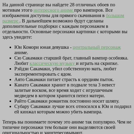
На данной странице вы найдете 28 отличных обоев по
мотивам этого
интересного аниме
про вампиров. Все
изображения доступны для прямого скачивания в
большом
размере
. В дальнейшем возможно будут сделаны
дополнительные подборки с каждым персонажем в
отдельности. Основные персонажи картинки с которыми вы
здесь увидите:
Юи Комори юная девушка -
центральный персонаж
аниме.
Сю Сакамаки старший брат, главный вампир особняка.
Любит
классическую музыку
и играть на скрипке.
Рэйдзи Сакамаки, убил собственную мать, любит
эксперементировать с ядом.
Аято Сакамаки питает страсть к орудиям пыток.
Канато Сакамаки хранит в подвале тела 3 невест
залитые воском, все время ходит с игрушечным
медведем в котором хранится пепел матери.
Райто Сакамаки романтик постоянно носит шляпу.
Субару Сакамаки лучше всех относился к Юи и подарил
ей кинжал которым можно убить вампира.
Теперь вы понимаете почему это аниме так популярно. Чем не
типичне персонажи тем больше они выделяются своей
оригинальностью и заинтересовывают.