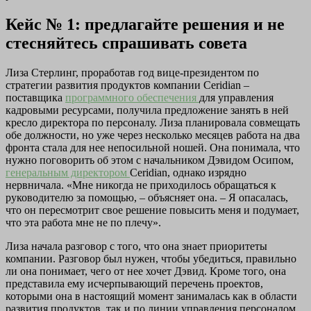
Кейс № 1: предлагайте решения и не
стесняйтесь спрашивать совета
Лиза Стерлинг, проработав год вице-президентом по
стратегии развития продуктов компании Ceridian –
поставщика
программного обеспечения
для управления
кадровыми ресурсами, получила предложение занять в ней
кресло директора по персоналу. Лиза планировала совмещать
обе должности, но уже через несколько месяцев работа на два
фронта стала для нее непосильной ношей. Она понимала, что
нужно поговорить об этом с начальником Дэвидом Осипом,
генеральным директором
Ceridian, однако изрядно
нервничала. «Мне никогда не приходилось обращаться к
руководителю за помощью, – объясняет она. – Я опасалась,
что он пересмотрит свое решение повысить меня и подумает,
что эта работа мне не по плечу».
Лиза начала разговор с того, что она знает приоритеты
компании. Разговор был нужен, чтобы убедиться, правильно
ли она понимает, чего от нее хочет Дэвид. Кроме того, она
представила ему исчерпывающий перечень проектов,
которыми она в настоящий момент занималась как в области
развития продуктов, так и по линии управления персоналом.