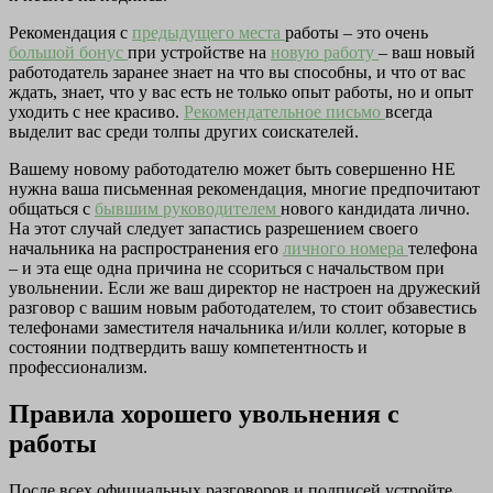
Рекомендация с
предыдущего места
работы – это очень
большой бонус
при устройстве на
новую работу
– ваш новый
работодатель заранее знает на что вы способны, и что от вас
ждать, знает, что у вас есть не только опыт работы, но и опыт
уходить с нее красиво.
Рекомендательное письмо
всегда
выделит вас среди толпы других соискателей.
Вашему новому работодателю может быть совершенно НЕ
нужна ваша письменная рекомендация, многие предпочитают
общаться с
бывшим руководителем
нового кандидата лично.
На этот случай следует запастись разрешением своего
начальника на распространения его
личного номера
телефона
– и эта еще одна причина не ссориться с начальством при
увольнении. Если же ваш директор не настроен на дружеский
разговор с вашим новым работодателем, то стоит обзавестись
телефонами заместителя начальника и/или коллег, которые в
состоянии подтвердить вашу компетентность и
профессионализм.
Правила хорошего увольнения с
работы
После всех официальных разговоров и подписей устройте