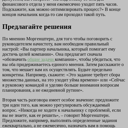
финансового отдела у меня ежемесячно уходит пять часов.
Подскажите, как можно оптимизировать процесс?» В конце
концов начальник когда-то сам проходил такой путь.
Предлагайте решения
По мнению Моргенштерн, для того чтобы поговорить с
руководителем начистоту, вам необходим правильный
настрой: «Вы партнер начальника, который помогает ему
достичь целей компании». Она предлагает сначала
«обозначить
общие задачи
компании», чтобы убедиться, что
вы оба придерживаетесь единого мнения. Затем расскажите о
том, что мешает вам их осуществлять. Будьте предельно
конкретны. Например, скажите: «Это задание требует сбора
множества данных, на это уходит уйма времени» или «Сейчас
я руковожу командой и уделяю больше внимания вопросам
планирования, а не ежедневной рутине».
Вторая часть разговора имеет особое значение: предложите
три идеи того, как можно урегулировать обсуждаемый
вопрос. «Никогда не ходите к начальнику с проблемой, если
вы не знаете, как ее решить», – говорит Моргенштерн.
Предложите, например, выполнять определенные задания
ежеквартально, а не ежемесячно, назначать вам в помощь