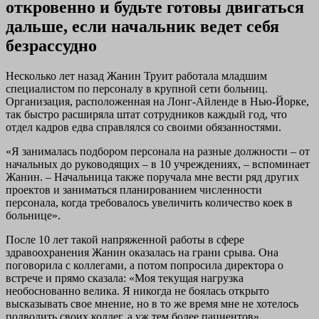
откровенно и будьте готовы двигаться
дальше, если начальник ведет себя
безрассудно
Несколько лет назад Жанин Труит работала младшим
специалистом по персоналу в крупной сети больниц.
Организация, расположенная на Лонг-Айленде в Нью-Йорке,
так быстро расширяла штат сотрудников каждый год, что
отдел кадров едва справлялся со своими обязанностями.
«Я занималась подбором персонала на разные должности – от
начальных до руководящих – в 10 учреждениях, – вспоминает
Жанин. – Начальница также поручала мне вести ряд других
проектов и заниматься планированием численности
персонала, когда требовалось увеличить количество коек в
больнице».
После 10 лет такой напряженной работы в сфере
здравоохранения Жанин оказалась на грани срыва. Она
поговорила с коллегами, а потом попросила директора о
встрече и прямо сказала: «Моя текущая нагрузка
необоснованно велика. Я никогда не боялась открыто
высказывать свое мнение, но в то же время мне не хотелось
подводить своих коллег, а уж тем более пациентов».