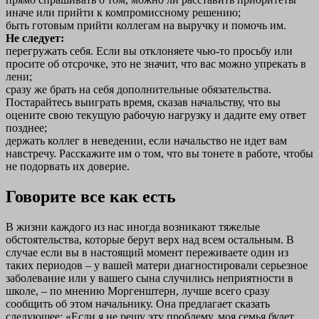
иначе или прийти к компромиссному решению;
быть готовым прийти коллегам на выручку и помочь им.
Не следует:
перегружать себя. Если вы отклоняете чью-то просьбу или
просите об отсрочке, это не значит, что вас можно упрекать в
лени;
сразу же брать на себя дополнительные обязательства.
Постарайтесь выиграть время, сказав начальству, что вы
оцените свою текущую рабочую нагрузку и дадите ему ответ
позднее;
держать коллег в неведении, если начальство не идет вам
навстречу. Расскажите им о том, что вы тонете в работе, чтобы
не подорвать их доверие.
Говорите все как есть
В жизни каждого из нас иногда возникают тяжелые
обстоятельства, которые берут верх над всем остальным. В
случае если вы в настоящий момент переживаете один из
таких периодов – у вашей матери диагностировали серьезное
заболевание или у вашего сына случились неприятности в
школе, – по мнению Моргенштерн, лучше всего сразу
сообщить об этом начальнику. Она предлагает сказать
следующее: «Если я не решу эту проблему, моя семья будет