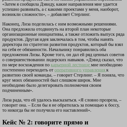
«Затем я сообщила Дэвиду, какие направления мне удается
успешно развивать, а с какими проектами у меня, наоборот,
возникли сложности», – добавляет Стерлинг.
Наконец, Лиза поделилась с ним возможными решениями.
Она предложила отодвинуть на второй план некоторые
организационные инициативы, а также отложить выпуск ряда
продуктов. Другая идея заключалась в том, чтобы нанять
директора по стратегии развития продуктов, который бы взял
на себя ее обязанности. Начальнику понравились оба
предложения Лизы. Кроме того, он дал ей ряд ценных советов
о совершенствовании лидерских навыков. «Дэвид сказал, что
по мере восхождения по
карьерной лестнице
мне необходимо
постепенно переходить от
оперативного управления
к
развитию своей команды, – говорит Стерлинг. – Я поняла, что
круг моих обязанностей был слишком широк. Мне
необходимо было делегировать полномочия своим
подчиненным».
Лиза рада, что ей удалось высказаться. «Я словно прозрела, –
говорит она. – Если бы я не обратилась за помощью к боссу,
то никогда бы не получила его наставлений».
Кейс № 2: говорите прямо и