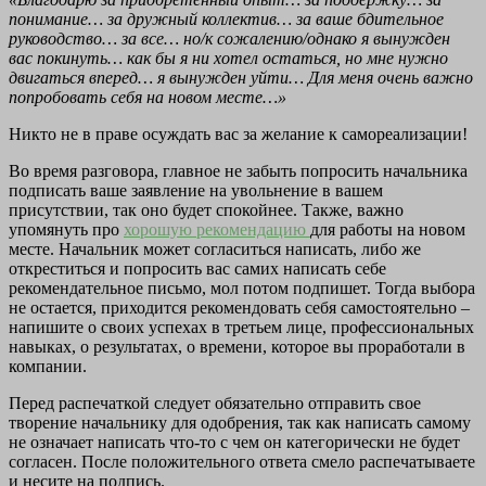
понимание… за дружный коллектив… за ваше бдительное
руководство… за все… но/к сожалению/однако я вынужден
вас покинуть… как бы я ни хотел остаться, но мне нужно
двигаться вперед… я вынужден уйти… Для меня очень важно
попробовать себя на новом месте…»
Никто не в праве осуждать вас за желание к самореализации!
Во время разговора, главное не забыть попросить начальника
подписать ваше заявление на увольнение в вашем
присутствии, так оно будет спокойнее. Также, важно
упомянуть про
хорошую рекомендацию
для работы на новом
месте. Начальник может согласиться написать, либо же
откреститься и попросить вас самих написать себе
рекомендательное письмо, мол потом подпишет. Тогда выбора
не остается, приходится рекомендовать себя самостоятельно –
напишите о своих успехах в третьем лице, профессиональных
навыках, о результатах, о времени, которое вы проработали в
компании.
Перед распечаткой следует обязательно отправить свое
творение начальнику для одобрения, так как написать самому
не означает написать что-то с чем он категорически не будет
согласен. После положительного ответа смело распечатываете
и несите на подпись.