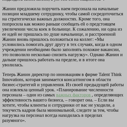
Жанин предложила поручить наем персонала на начальные
позиции младшему сотруднику, чтобы самой сосредоточиться
на стратегически важных должностях. Кроме того, она
попросила как можно раньше сообщать ей о предстоящем
увеличении числа коек в больнице. К сожалению, ни одна из
ее идей не пришлась по душе начальнице, и расстроенной
Жанин вновь пришлось положиться на коллег: «Мы
условились помогать друг другу в тех случаях, когда в одном
учреждении необходимо было заполнять похожие вакансии,
это позволило несколько снизить нагрузку». Однако Жанин и
дальше пришлось работать на пределе, и в итоге она
уволилась.
Теперь Жанин директор по инновациям в фирме Talent Think
Innovations, которая занимается консалтингом в области
бизнес-стратегий и управления. Из своей предыдущей работы
она извлекла ценный урок. «Планирование численности
персонала – один из самых
важных факторов
, определяющих
эффективность вашего бизнеса, – говорит она. – Если вы
хотите, чтобы клиенты и сотрудники от вас не уходили, а
текучесть кадров была минимальной, следите за тем, чтобы
нагрузка на персонал всегда находилась в пределах
разумного».