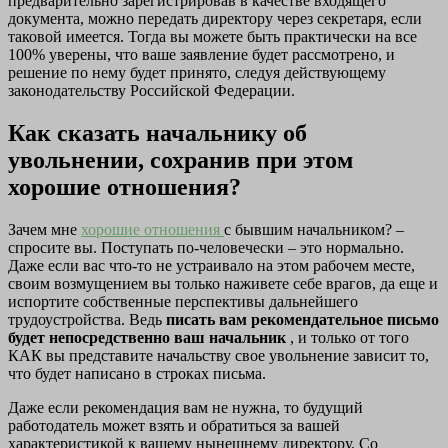
предварительно зарегистрировав в качестве входящего
документа, можно передать директору через секретаря, если
таковой имеется. Тогда вы можете быть практически на все
100% уверены, что ваше заявление будет рассмотрено, и
решение по нему будет принято, следуя действующему
законодательству Российской Федерации.
Как сказать начальнику об
увольнении, сохранив при этом
хорошие отношения?
Зачем мне
хорошие отношения
с бывшим начальником? –
спросите вы. Поступать по-человечески – это нормально.
Даже если вас что-то не устраивало на этом рабочем месте,
своим возмущением вы только наживете себе врагов, да еще и
испортите собственные перспективы дальнейшего
трудоустройства. Ведь
писать вам рекомендательное письмо
будет непосредственно ваш начальник
, и только от того
КАК вы представите начальству свое увольнение зависит то,
что будет написано в строках письма.
Даже если рекомендация вам не нужна, то будущий
работодатель может взять и обратиться за вашей
характеристикой к вашему нынешнему директору. Со