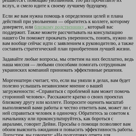
решаются с помощью увольнения. 100 раз прочитайте их
вслух, и смело идите к своему лучшему будущему.
Если же вам нужна помощь в определении целей и плана
действий при увольнении — обратитесь к коллеге, которому
доверяете, или
близкому родственнику
, который вас
поддержит. Также можете рассчитывать на консультацию
нашего Он поможет прокачать уверенность, понять, нужно ли
вам вообще сейчас идти с заявлением к руководителю, а также
составить стратегический план приобретения лучшей жизни.
Задавайте любые вопросы, мы ответим на них бесплатно, ведь
наша миссия — любыми способами помогать сотрудникам
украинских компаний принимать эффективные решения.
Моргенштерн считает, что, если вы увязли в делах, вам будет
полезно услышать независимое мнение о вашей
загруженности: «Справиться с проблемой вам может помочь
сторонний человек». Расскажите кратко о своих проектах
близкому другу или коллеге. Попросите оценить масштаб
выполняемой вами работы и честно ответить вам, может ли с
ней справиться человек в одиночку. Обратитесь за советом к
начальнику или проконсультируйтесь, как бороться с
авралами, говорит Дейви. Просьбы о помощи позволяют вам
обоим выяснить ожидания и повысить эффективность работы.
Допустим, вы говорите: «На подготовку отчета для