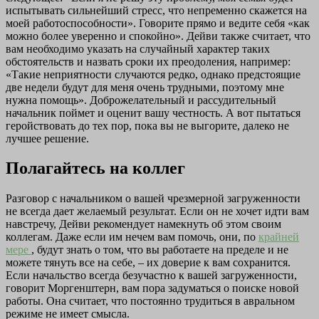
испытывать сильнейший стресс, что непременно скажется на
моей работоспособности». Говорите прямо и ведите себя «как
можно более уверенно и спокойно». Дейви также считает, что
вам необходимо указать на случайный характер таких
обстоятельств и назвать сроки их преодоления, например:
«Такие неприятности случаются редко, однако предстоящие
две недели будут для меня очень трудными, поэтому мне
нужна помощь». Доброжелательный и рассудительный
начальник поймет и оценит вашу честность. А вот пытаться
геройствовать до тех пор, пока вы не выгорите, далеко не
лучшее решение.
Полагайтесь на коллег
Разговор с начальником о вашей чрезмерной загруженности
не всегда дает желаемый результат. Если он не хочет идти вам
навстречу, Дейви рекомендует намекнуть об этом своим
коллегам. Даже если им нечем вам помочь, они, по
крайней
мере
, будут знать о том, что вы работаете на пределе и не
можете тянуть все на себе, – их доверие к вам сохранится.
Если начальство всегда безучастно к вашей загруженности,
говорит Моргенштерн, вам пора задуматься о поиске новой
работы. Она считает, что постоянно трудиться в авральном
режиме не имеет смысла.