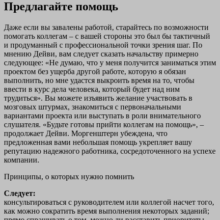
Предлагайте помощь
Даже если вы завалены работой, старайтесь по возможности
помогать коллегам – с вашей стороны это был бы тактичный
и продуманный с профессиональной точки зрения шаг. По
мнению Дейви, вам следует сказать начальству примерно
следующее: «Не думаю, что у меня получится заниматься этим
проектом без ущерба другой работе, которую я обязан
выполнить, но мне удастся выкроить время на то, чтобы
ввести в курс дела человека, который будет над ним
трудиться». Вы можете изъявить желание участвовать в
мозговых штурмах, знакомиться с первоначальными
вариантами проекта или выступать в роли внимательного
слушателя. «Будьте готовы прийти коллегам на помощь», –
продолжает Дейви. Моргенштерн убеждена, что
предложенная вами небольшая помощь укрепляет вашу
репутацию надежного работника, сосредоточенного на успехе
компании.
Принципы, о которых нужно помнить
Следует:
консультироваться с руководителем или коллегой насчет того,
как можно сократить время выполнения некоторых заданий;
прямо спрашивать о том, можно ли расставить приоритеты