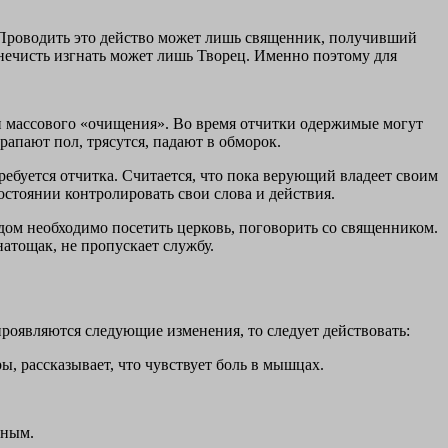
 Проводить это действо может лишь священник, получивший
нечисть изгнать может лишь Творец. Именно поэтому для
аи массового «очищения». Во время отчитки одержимые могут
рапают пол, трясутся, падают в обморок.
ебуется отчитка. Считается, что пока верующий владеет своим
остоянии контролировать свои слова и действия.
дом необходимо посетить церковь, поговорить со священником.
натощак, не пропускает службу.
проявляются следующие изменения, то следует действовать:
ы, рассказывает, что чувствует боль в мышцах.
ьным.