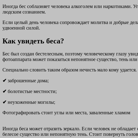
Иногда бес соблазняет человека алкоголем или наркотиками. Уг
людским сознанием.
Если целый день человека сопровождает молитва и добрые дела,
удвоенной силой.
Как увидеть беса?
Бес был создан бестелесным, поэтому человеческому глазу увид
фотоаппарата может показаться непонятное существо, тень ил
Специально словить таким образом нечисть мало кому удается.
✔
заброшенные дома;
✔
болотистые местности;
✔
неухоженные могилы;
Фотографировать стоит углы или места, заваленные хламом
Иногда беса может отразить зеркало. Если человек не обладае
белесое существо или непонятную тень. Стоит повернуть голову