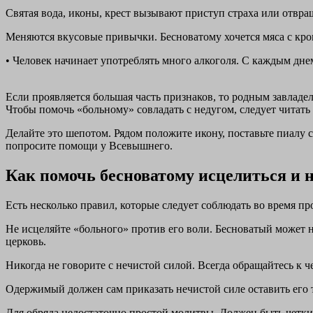
Святая вода, иконы, крест вызывают приступ страха или отвра
Меняются вкусовые привычки. Бесноватому хочется мяса с кро
• Человек начинает употреблять много алкоголя. С каждым днем
Если проявляется большая часть признаков, то родным завладел
Чтобы помочь «больному» совладать с недугом, следует читать н
Делайте это шепотом. Рядом положите икону, поставьте пиалу 
попросите помощи у Всевышнего.
Как помочь бесноватому исцелиться и 
Есть несколько правил, которые следует соблюдать во время пр
Не исцеляйте «больного» против его воли. Бесноватый может не
церковь.
Никогда не говорите с нечистой силой. Всегда обращайтесь к ч
Одержимый должен сам приказать нечистой силе оставить его 
Для обряда недостаточно простой молитвы. Должен быть четки