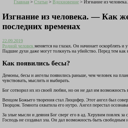
Главная
>
Статьи
>
Вдохновение
>
Изгнание из человека
Изгнание из человека. — Как ж
последних временах
22.09.2019
Родной человек
меняется на глазах. Он начинает оскорблять и 
Падшие духи даже могут толкнуть на убийство. Перед тем как н
Как появились бесы?
Демоны, бесы и ангелы появились раньше, чем человек на план
чувствовать, мыслить и выбирать.
Бог сотворил их из своей любви, но он не дал им возможность 
Венцом Божьего творения стал Люцифер. Этот ангел был совер
Творцом. Темнота охватила его нутро. Ангел перестал осознав
За злые мысли и деяния Бог сверг его в ад. Херувим повлек за
Господь не создавал зла. Он дал возможность быть свободным 