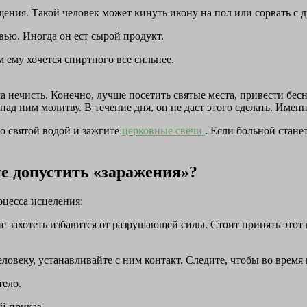
щения. Такой человек может кинуть икону на пол или сорвать с 
вью. Иногда он ест сырой продукт.
 ему хочется спиртного все сильнее.
а нечисть. Конечно, лучше посетить святые места, привести бесн
ад ним молитву. В течение дня, он не даст этого сделать. Именн
со святой водой и зажгите
церковные свечи
. Если больной стане
не допустить «заражения»?
оцесса исцеления:
 захотеть избавится от разрушающей силы. Стоит принять этот в
еловеку, устанавливайте с ним контакт. Следите, чтобы во время
тело.
й приказ.