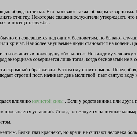
мощью обряда отчитки. Его называют также обрядом экзорцизма.
олнять отчитку. Некоторые священнослужители утверждают, что 
ься и посещать службы.
 Обычно он совершается над одним бесноватым, но бывают случ
а или кричат. Наиболее внушаемые люди становятся на колени, ца
о и оставить в покое душу «больного». Не каждому человеку тр
яд экзорцизма совершается лишь тогда, когда бесноватый не в с
ти скромный образ жизни. В этом ему стоит помочь. Перед обря
юдает строгий пост, начинает день молитвой, пьет святую воду 
оддался влиянию
нечистой силы
. Если у родственника или друга 
ром просыпается уставший. Иногда он жалуется на ночные кошмар
атом.
желтым. Белки глаз краснеют, но врачи не считают человека бол