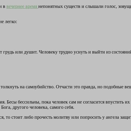
и в
вечернее время
непонятных существ и слышали голос, зовущи
ие легко:
 грудь или душит. Человеку трудно уснуть и выйти из состояни
и толкнуть на самоубийство. Отчасти это правда, но подобные в
ия. Бесы бессильны, пока человек сам не согласится впустить их
Бога, другого человека, самого себя.
ься, то стоит либо прочесть молитву или попросить у ангела защ