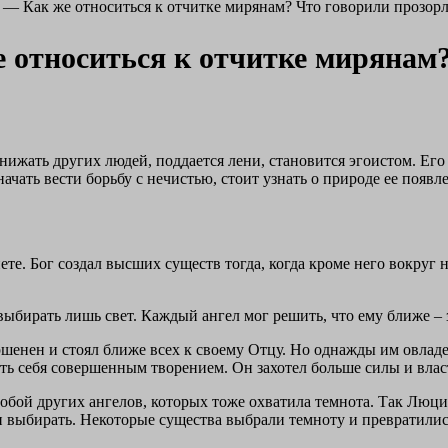
. — Как же относиться к отчитке мирянам? Что говорили прозор
е относиться к отчитке мирянам
унижать других людей, поддается лени, становится эгоистом. Его 
ачать вести борьбу с нечистью, стоит узнать о природе ее появл
ете. Бог создал высших существ тогда, когда кроме него вокруг
выбирать лишь свет. Каждый ангел мог решить, что ему ближе – 
шенен и стоял ближе всех к своему Отцу. Но однажды им овлад
ать себя совершенным творением. Он захотел больше силы и влас
 собой других ангелов, которых тоже охватила темнота. Так Люци
и выбирать. Некоторые существа выбрали темноту и превратились