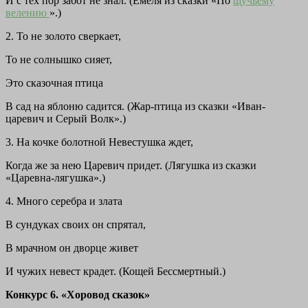
И с тех пор забот не знал. (Емеля из сказки «По
щучьему
велению
».)
2. То не золото сверкает,
То не солнышко сияет,
Это сказочная птица
В сад на яблоню садится. (Жар-птица из сказки «Иван-
царевич и Серый Волк».)
3. На кочке болотной Невестушка ждет,
Когда же за нею Царевич придет. (Лягушка из сказки
«Царевна-лягушка».)
4. Много серебра и злата
В сундуках своих он спрятал,
В мрачном он дворце живет
И чужих невест крадет. (Кощей Бессмертный.)
Конкурс 6. «Хоровод сказок»