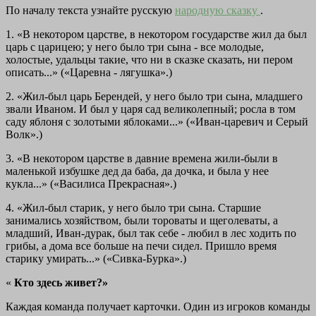
По началу текста узнайте русскую
народную сказку
.
1. «В некотором царстве, в некотором государстве жил да был
царь с царицею; у него было три сына - все молодые,
холостые, удальцы такие, что ни в сказке сказать, ни пером
описать...» («Царевна - лягушка».)
2. «Жил-был царь Берендей, у него было три сына, младшего
звали Иваном. И был у царя сад великолепный; росла в том
саду яблоня с золотыми яблоками...» («Иван-царевич и Серый
Волк».)
3. «В некотором царстве в давние времена жили-были в
маленькой избушке дед да баба, да дочка, и была у нее
кукла...» («Василиса Прекрасная».)
4. «Жил-был старик, у него было три сына. Старшие
занимались хозяйством, были тороваты и щеголеваты, а
младший, Иван-дурак, был так себе - любил в лес ходить по
грибы, а дома все больше на печи сидел. Пришло время
старику умирать...» («Сивка-Бурка».)
«
Кто здесь живет?»
Каждая команда получает карточки. Один из игроков команды