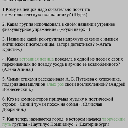
1 Кому из певцов надо обязательно посетить
стоматологическую поликлинику? (Шуре.)
2. Какая группа использовала в своём названии утреннее
физкультурное упражнение? («Руки вверх».)
3. Название какой рок-группы напрямую связано с именем
английской писательницы, автора детективов? («Агата
Кристи».)
4. Какая
эстрадная певица
поведала в одной из песен о своих
переживаниях по поводу ухода в армию её возлюбленного?
(Алена Апина.)
5. Чьими стихами рассказывала А. Б. Пугачева о художнике,
подарившем миллион
алых роз
своей возлюбленной? (Андрей
Вознесенский.)
6. Кто из композиторов придумал музыку к поэтической
строке: «Синий туман похож на обман». (Вячеслав
Добрынин.)
7. Как теперь называется город, в котором начался
творческий
путь
группы «Наутилус Помпилиус»? (Екатеринбург.)