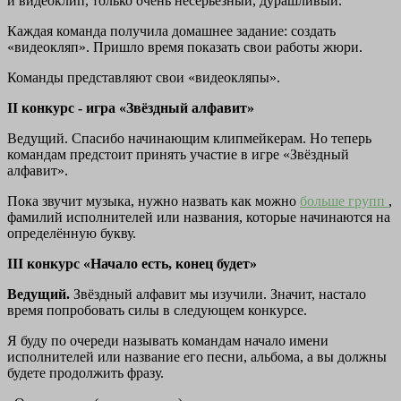
и видеоклип, только очень несерьезный, дурашливый.
Каждая команда получила домашнее задание: создать
«видеокляп». Пришло время показать свои работы жюри.
Команды представляют свои «видеокляпы».
II конкурс - игра «Звёздный алфавит»
Ведущий. Спасибо начинающим клипмейкерам. Но теперь
командам предстоит принять участие в игре «Звёздный
алфавит».
Пока звучит музыка, нужно назвать как можно
больше групп
,
фамилий исполнителей или названия, которые начинаются на
определённую букву.
III конкурс «Начало есть, конец будет»
Ведущий.
Звёздный алфавит мы изучили. Значит, настало
время попробовать силы в следующем конкурсе.
Я буду по очереди называть командам начало имени
исполнителей или название его песни, альбома, а вы должны
будете продолжить фразу.