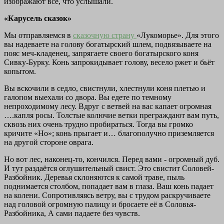
изображают всё, что услышали.
«Карусель сказок»
Мы отправляемся в
сказочную страну
«Лукоморье». Для этого
вы надеваете на голову богатырский шлем, подвязываете на
пояс меч-кладенец, запрягаете своего богатырского коня
Сивку-Бурку. Конь запрокидывает голову, весело ржет и бьёт
копытом.
Вы вскочили в седло, свистнули, хлестнули коня плетью и
галопом выехали со двора. Вы едете по темному
непроходимому лесу. Вдруг с ветвей на вас капает огромная
….капля росы. Толстые колючие ветки преграждают вам путь,
сквозь них очень трудно пробираться. Тогда вы громко
кричите «Но»; конь прыгает и… благополучно приземляется
на другой стороне оврага.
Но вот лес, наконец-то, кончился. Перед вами - огромный дуб.
И тут раздаётся оглушительный свист. Это свистит Соловей-
Разбойник. Деревья склоняются к самой траве, пыль
поднимается столбом, попадает вам в глаза. Ваш конь падает
на колени. Сопротивляясь ветру, вы с трудом раскручиваете
над головой огромную палицу и бросаете её в Соловья-
Разбойника, А сами падаете без чувств.