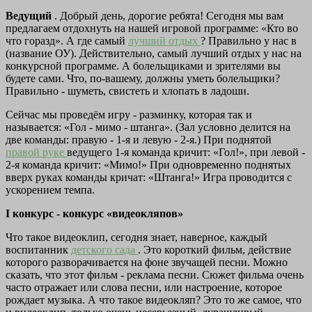
Ведущий
. Добрый день, дорогие ребята! Сегодня мы вам
предлагаем отдохнуть на нашей игровой программе: «Кто во
что горазд». А где самый
лучший отдых
? Правильно у нас в
(название ОУ). Действительно, самый лучший отдых у нас на
конкурсной программе. А болельщиками и зрителями вы
будете сами. Что, по-вашему, должны уметь болельщики?
Правильно - шуметь, свистеть и хлопать в ладоши.
Сейчас мы проведём игру - разминку, которая так и
называется: «Гол - мимо - штанга». (Зал условно делится на
две команды: правую - 1-я и левую - 2-я.) При поднятой
правой руке
ведущего 1-я команда кричит: «Гол!», при левой -
2-я команда кричит: «Мимо!» При одновременно поднятых
вверх руках команды кричат: «Штанга!» Игра проводится с
ускорением темпа.
I конкурс - конкурс «видеокляпов»
Что такое видеоклип, сегодня знает, наверное, каждый
воспитанник
детского сада
. Это короткий фильм, действие
которого разворачивается на фоне звучащей песни. Можно
сказать, что этот фильм - реклама песни. Сюжет фильма очень
часто отражает или слова песни, или настроение, которое
рождает музыка. А что такое видеокляп? Это то же самое, что