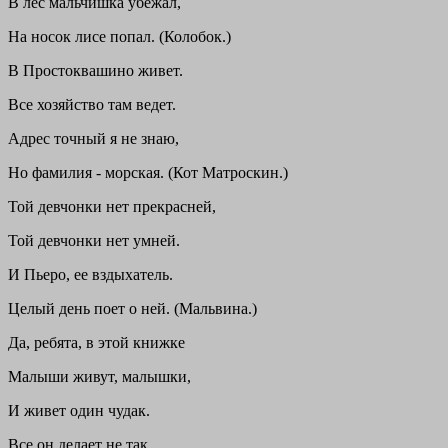
В лес мальчишка убежал,
На носок лисе попал. (Колобок.)
В Простоквашино живет.
Все хозяйство там ведет.
Адрес точный я не знаю,
Но фамилия - морская. (Кот Матроскин.)
Той девчонки нет прекрасней,
Той девчонки нет умней.
И Пьеро, ее вздыхатель.
Целый день поет о ней. (Мальвина.)
Да, ребята, в этой книжке
Малыши живут, малышки,
И живет один чудак.
Все он делает не так.