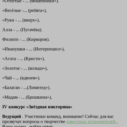
«Отпетые - ... (мошенники»).
«Весёлые -... (ребята»),
«Руки - ... (вверх»),
Алла - ... (Пугачёва).
Филипп - ... (Киркоров).
«Иванушки - ... (Интернешнл»),
«Агата - ... (Кристи»),
«Золотое - ... (кольцо»),
«Чай - ... (вдвоем»).
«Балаган - ...(Лимитед»).
«Мадам - ... (Брошкина»),
IV конкурс «Звёздная викторина»
Ведущий
. Участники команд, внимание! Сейчас для вас
прозвучат вопросы о творчестве
известных исполнителей
.
Ваша задача - найти ответ.