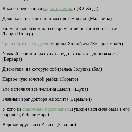
В кого превратился
гадкий утенок
? (В Лебедя)
Девочка с нетрадиционным цветом волос (Мальвина)
Знаменитый мальчик из современной английской сказки
(Гарри Поттер)
Транспортное средство
старика Хоттабыча (Ковер-самолёт)
У какой героини русских народных сказок длинная коса?
(Варвара)
Дискотека, на которую собиралась Золушка (Бал)
Первое чудо золотой рыбки (Корыто)
Кто исполнял все желания Емели? (Щука)
Главный враг доктора Айболита (Бармалей)
У кого из
сказочных персонажей
Пушкина вся сила была в его
бороде? (У Черномора)
Верный друг лисы Алисы (Базилио)