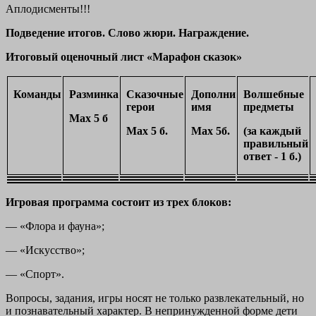
Аплодисменты!!!
Подведение итогов. Слово жюри. Награждение.
Итоговый оценочный лист «Марафон сказок»
Команды
Разминка
Сказочные
Дополни
Волшебные
герои
имя
предметы
Мах 5 б
Мах 5 б.
Мах 5б.
(за каждый
правильный
ответ - 1 б.)
Игровая программа состоит из трех блоков:
— «Флора и фауна»;
— «Искусство»;
— «Спорт».
Вопросы, задания, игры носят не только развлекательный, но
и познавательный характер. В непринужденной форме дети