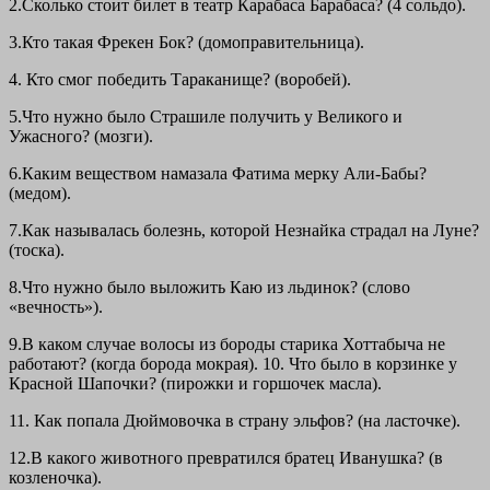
2.Сколько стоит билет в театр Карабаса Барабаса? (4 сольдо).
3.Кто такая Фрекен Бок? (домоправительница).
4. Кто смог победить Тараканище? (воробей).
5.Что нужно было Страшиле получить у Великого и
Ужасного? (мозги).
6.Каким веществом намазала Фатима мерку Али-Бабы?
(медом).
7.Как называлась болезнь, которой Незнайка страдал на Луне?
(тоска).
8.Что нужно было выложить Каю из льдинок? (слово
«вечность»).
9.В каком случае волосы из бороды старика Хоттабыча не
работают? (когда борода мокрая). 10. Что было в корзинке у
Красной Шапочки? (пирожки и горшочек масла).
11. Как попала Дюймовочка в страну эльфов? (на ласточке).
12.В какого животного превратился братец Иванушка? (в
козленочка).