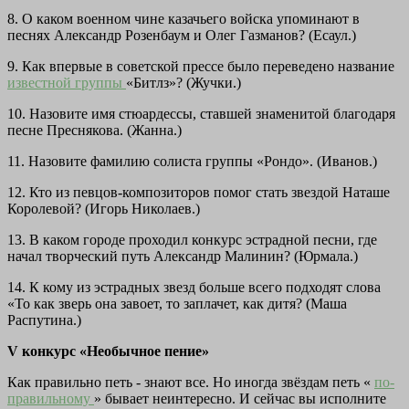
8. О каком военном чине казачьего войска упоминают в
песнях Александр Розенбаум и Олег Газманов? (Есаул.)
9. Как впервые в советской прессе было переведено название
известной группы
«Битлз»? (Жучки.)
10. Назовите имя стюардессы, ставшей знаменитой благодаря
песне Преснякова. (Жанна.)
11. Назовите фамилию солиста группы «Рондо». (Иванов.)
12. Кто из певцов-композиторов помог стать звездой Наташе
Королевой? (Игорь Николаев.)
13. В каком городе проходил конкурс эстрадной песни, где
начал творческий путь Александр Малинин? (Юрмала.)
14. К кому из эстрадных звезд больше всего подходят слова
«То как зверь она завоет, то заплачет, как дитя? (Маша
Распутина.)
V конкурс «Необычное пение»
Как правильно петь - знают все. Но иногда звёздам петь «
по-
правильному
» бывает неинтересно. И сейчас вы исполните