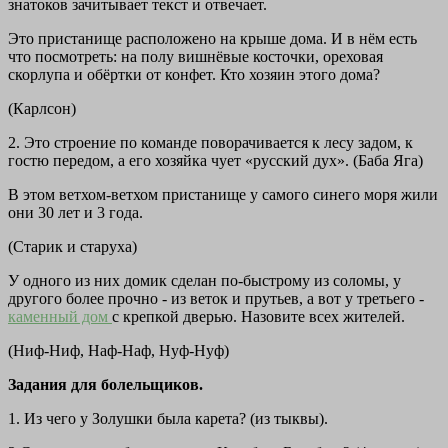
знатоков зачитывает текст и отвечает.
Это пристанище расположено на крыше дома. И в нём есть
что посмотреть: на полу вишнёвые косточки, ореховая
скорлупа и обёртки от конфет. Кто хозяин этого дома?
(Карлсон)
2. Это строение по команде поворачивается к лесу задом, к
гостю передом, а его хозяйка чует «русский дух». (Баба Яга)
В этом ветхом-ветхом пристанище у самого синего моря жили
они 30 лет и 3 года.
(Старик и старуха)
У одного из них домик сделан по-быстрому из соломы, у
другого более прочно - из веток и прутьев, а вот у третьего -
каменный дом
с крепкой дверью. Назовите всех жителей.
(Ниф-Ниф, Наф-Наф, Нуф-Нуф)
Задания для болельщиков.
1. Из чего у Золушки была карета? (из тыквы).