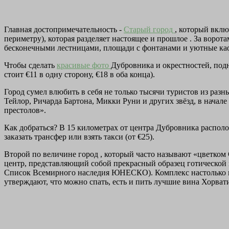
Главная достопримечательность -
Старый город
, который вклю
периметру), которая разделяет настоящее и прошлое . За воро
бесконечными лестницами, площади с фонтанами и уютные ка
Чтобы сделать
красивые фото
Дубровника и окрестностей, подн
стоит €11 в одну сторону, €18 в оба конца).
Город сумел влюбить в себя не только тысячи туристов из раз
Тейлор, Ричарда Бартона, Микки Руни и других звёзд, в начале
престолов».
Как добраться? В 15 километрах от центра Дубровника распо
заказать трансфер или взять такси (от €25).
Второй по величине город , который часто называют «цветком
центр, представляющий собой прекрасный образец готической 
Список Всемирного наследия ЮНЕСКО). Комплекс настолько вел
утверждают, что можно спать, есть и пить лучшие вина Хорват