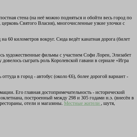
стная стена (на неё можно подняться и обойти весь город по
, церковь Святого Власия), многочисленные узкие улочки с
на 60 километров вокруг. Сюда ведёт канатная дорога (билет
ались художественные фильмы с участием Софи Лорен, Элизабет
у довелось сыграть роль Королевской гавани в сериале «Игра
ь оттуда в город - автобус (около €6), более дорогой вариант -
мации. Его главная достопримечательность - исторический
клетиана, построенный между 298 и 305 годами н.э. (внесён в
рестораны, отели и магазины.
Местные жители
, шутя,