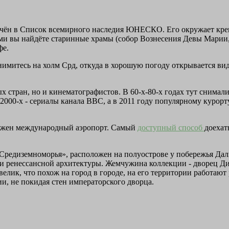
чён в Список всемирного наследия ЮНЕСКО. Его окружает крепо
тами вы найдёте старинные храмы (собор Вознесения Девы Марии
фе.
имитесь на холм Срд, откуда в хорошую погоду открывается вид 
ных стран, но и кинематографистов. В 60-х-80-х годах тут сним
 2000-х - сериалы канала ВВС, а в 2011 году популярному курорт
ложен международный аэропорт. Самый
доступный способ
доехат
 Средиземноморья», расположен на полуострове у побережья Дал
и ренессансной архитектуры. Жемчужина коллекции - дворец Дио
ик, что похож на город в городе, на его территории работают 
ии, не покидая стен императорского дворца.