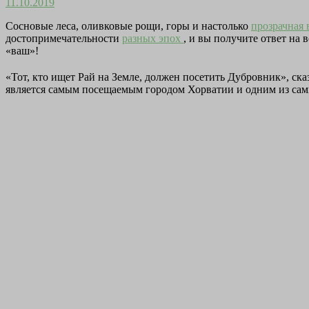
11.10.2019
Сосновые леса, оливковые рощи, горы и настолько
прозрачная
достопримечательности
разных эпох
, и вы получите ответ на
«ваш»!
«Тот, кто ищет Рай на Земле, должен посетить Дубровник», с
является самым посещаемым городом Хорватии и одним из са