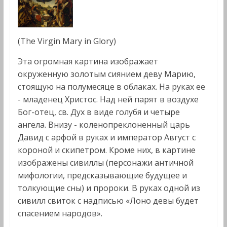
(The Virgin Mary in Glory)
Эта огромная картина изображает
окруженную золотым сиянием деву Марию,
стоящую на полумесяце в облаках. На руках ее
- младенец Христос. Над ней парят в воздухе
Бог-отец, св. Дух в виде голубя и четыре
ангела. Внизу - коленопреклоненный царь
Давид с арфой в руках и император Август с
короной и скипетром. Кроме них, в картине
изображены сивиллы (персонажи античной
мифологии, предсказывающие будущее и
толкующие сны) и пророки. В руках одной из
сивилл свиток с надписью «Лоно девы будет
спасением народов».