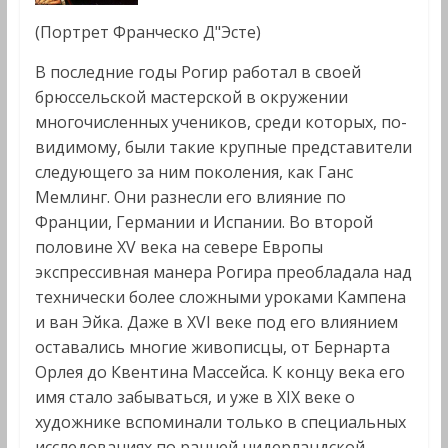
(Портрет Франческо Д"Эсте)
В последние годы Рогир работал в своей
брюссельской мастерской в окружении
многочисленных учеников, среди которых, по-
видимому, были такие крупные представители
следующего за ним поколения, как Ганс
Мемлинг. Они разнесли его влияние по
Франции, Германии и Испании. Во второй
половине XV века на севере Европы
экспрессивная манера Рогира преобладала над
технически более сложными уроками Кампена
и ван Эйка. Даже в XVI веке под его влиянием
оставались многие живописцы, от Бернарта
Орлея до Квентина Массейса. К концу века его
имя стало забываться, и уже в XIX веке о
художнике вспоминали только в специальных
исследованиях по ранней нидерландской