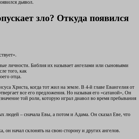
оявился дьявол.
опускает зло? Откуда появился
ствует».
вные личности. Библия их называет ангелами или сыновьями
ле того, как
оего отца.
суса Христа, когда тот жил на земле. В 4-й главе Евангелия от
отвергает все его предложения. Но называя его «сатаной», Он
бозначение той роли, которую играл диавол во время пребывания
х людей – сначала Евы, а потом и Адама. Он сказал Еве, что
ха, он начал склонять на свою сторону и других ангелов.