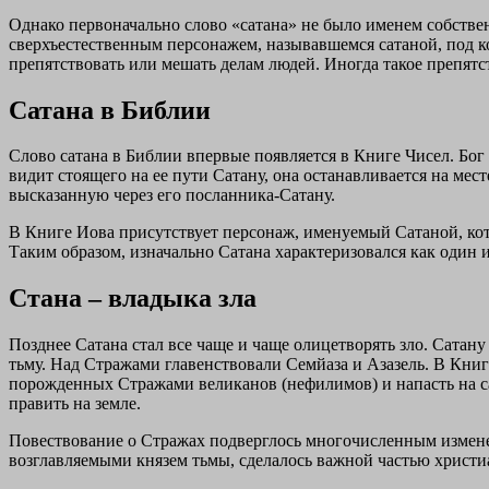
Однако первоначально слово «сатана» не было именем собственн
сверхъестественным персонажем, называвшемся сатаной, под ко
препятствовать или мешать делам людей. Иногда такое препятс
Сатана в Библии
Слово сатана в Библии впервые появляется в Книге Чисел. Бог
видит стоящего на ее пути Сатану, она останавливается на мес
высказанную через его посланника-Сатану.
В Книге Иова присутствует персонаж, именуемый Сатаной, кото
Таким образом, изначально Сатана характеризовался как один и
Стана – владыка зла
Позднее Сатана стал все чаще и чаще олицетворять зло. Сат
тьму. Над Стражами главенствовали Семйаза и Азазель. В Книге
порожденных Стражами великанов (нефилимов) и напасть на са
править на земле.
Повествование о Стражах подверглось многочисленным измене
возглавляемыми князем тьмы, сделалось важной частью христи