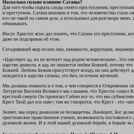
Насколько сильно влияние Сатаны?
Для того чтобы скрыть следы своего преступления, преступник 
и преступник. Сатана виновен в том, что человечество стало с
кто он такой на самом деле, а использовал для разговора змею, 
обманывать.
Иисус Христос ясно дал понять, что Сатана это преступник, ко
даже не подозревая об этом.
Сегодняшний мир полон лжи, ненависти, коррупции, лицемерия,
«Царствует ад, но не вечнует над родом человеческим». Это озна
царстве диавола, в аду, не лишается любви Божией, потому чт
Божией. Любовь Божия присутствует всюду, но она действует дво
находится в царстве сатаны, это бич, источник мучений.
Мы должны помнить и о том, о чем говорится в Откровении свя
Литургии Василия Великого мы слышим, что Христос сошел Кре
крестной смерти Он пронизал Собою все то, что мы субъектив
Крест Твой дал еси нам»; там же говорится, что Крест - это «а
Значит, мы перед диаволом не беззащитны. Наоборот, Бог делае
христианское нравственное учение, возможность постоянного 
духовной жизни. И в этой нашей духовной борьбе, в борьбе за с