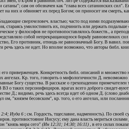
ил змей, о к-ром в раввинистич. лит-ре содержатся высказывани
атаны"; сам он обозначен как "глава всех сатанинских сил". Его
т на них и обвиняет их перед Богом; он приносит им смерть, как
обладающие сверхчеловеч. властью; часто под ними подразумев
ия, стараясь умилостивить их, подчинить или держать подальше 
ическое у философов не противопоставлялось божеств., а преподн
дставляло собой непрекращающуюся борьбу равновеликих сил доб
тво, Его противник, отнюдь не равнозначный Богу. В вавил. пове
 речь здесь не идет. Но вполне возможно, что авторы библ. книг
и его приверженцев. Конкретность библ. описаний и множество н
их ангелах. Кр. того, говорить о мифологичности Д. невозможно
авные Богу существа. В рассказе о грехопадении примечателен то
 В ВЗ о таких персонифициров. врагах всего доброго свидет-вуют
стве Д.; видимо, речь здесь всегда идет об одном Д. (слово диабол
л ом, "князем бесовским", кр. того, о его ангелах, или посланни
 2:4; Иуда 6
; см. Гордость, тщеславие, надменность). По своей с
циров. противостояние Иисусу; ему дана власть мериться силам
 он "князь мира сего"
(Ин 12:31; 14:30; 16:11)
, в его силах показ