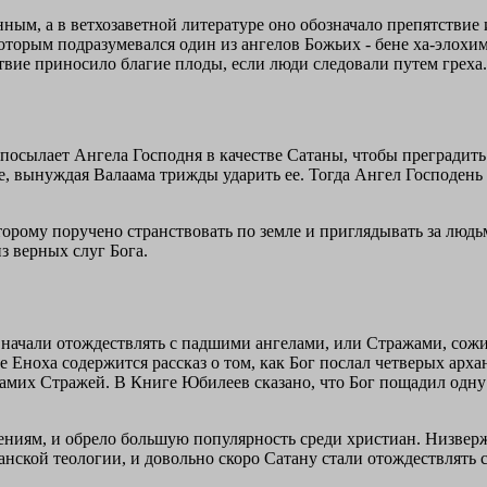
ым, а в ветхозаветной литературе оно обозначало препятствие и
торым подразумевался один из ангелов Божьих - бене ха-элохим
твие приносило благие плоды, если люди следовали путем греха.
 посылает Ангела Господня в качестве Сатаны, чтобы преградить
те, вынуждая Валаама трижды ударить ее. Тогда Ангел Господень
рому поручено странствовать по земле и приглядывать за людьм
з верных слуг Бога.
ану начали отождествлять с падшими ангелами, или Стражами, 
 Еноха содержится рассказ о том, как Бог послал четверых арха
мих Стражей. В Книге Юбилеев сказано, что Бог пощадил одну 
ниям, и обрело большую популярность среди христиан. Низвер
анской теологии, и довольно скоро Сатану стали отождествлять