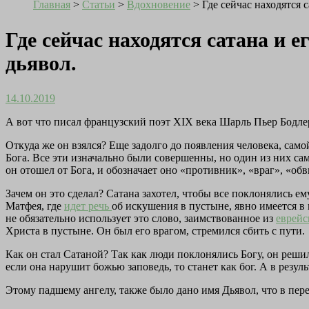
Главная
>
Статьи
>
Вдохновение
>
Где сейчас находятся 
Где сейчас находятся сатана и 
дьявол.
14.10.2019
А вот что писал французский поэт XIX века Шарль Пьер Бодлер
Откуда же он взялся? Еще задолго до появления человека, сам
Бога. Все эти изначально были совершенны, но один из них сам
он отошел от Бога, и обозначает оно «противник», «враг», «обв
Зачем он это сделал? Сатана захотел, чтобы все поклонялись ем
Матфея, где
идет речь
об искушения в пустыне, явно имеется в 
не обязательно использует это слово, заимствованное из
еврейс
Христа в пустыне. Он был его врагом, стремился сбить с пути.
Как он стал Сатаной? Так как люди поклонялись Богу, он реши
если она нарушит божью заповедь, то станет как бог. А в резуль
Этому падшему ангелу, также было дано имя Дьявол, что в перев