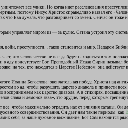
уничтожает все улики. Но когда идет расследования преступлени
мертным, поэтому Иисус Христос справедливо назвал его «Челове
так что Ева думала, что разговаривает со змеей. Сейчас он тоже 
торый управляет миром из — за кулис. Сатана устроил эту систе
 войн, преступности. , таков становится и мир. Недаром Библи
чает, что человечество не всегда будет находиться в том положен
о и в аду присутствует Бог. Преподобный Исаак Сирин называл 
яко: на тех, кто находится в Царстве Небесном, она действует к
того Иоанна Богослова: окончательная победа Христа над антихр
стом во ад, чтобы разрушить царство диавола и привести всех л
но воспринимаем как царство диавола. А в стихирах, посвященн
нгелов слава и демонов язва», это орудие, перед которым трепещу
т все, чтобы максимально оградить нас от влияния сатаны, Он да
духовного совершенствования. Он дает нам такие периоды, как
В
амих себя, за наше духовное выживание, Бог Сам находится рядом