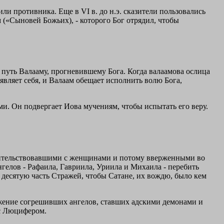
ли противника. Еще в VI в. до н.э. сказители пользовались
 («Сыновей Божьих), - которого Бог отрядил, чтобы
 путь Валааму, прогневившему Бога. Когда валаамова ослица
 являет себя, и Валаам обещает исполнить волю Бога,
и. Он подвергает Иова мучениям, чтобы испытать его веру.
сожительствовавшими с женщинами и потому вверженными во
нгелов - Рафаила, Гавриила, Уриила и Михаила - перебить
десятую часть Стражей, чтобы Сатане, их вождю, было кем
жение согрешивших ангелов, ставших адскими демонами и
 с Люцифером.