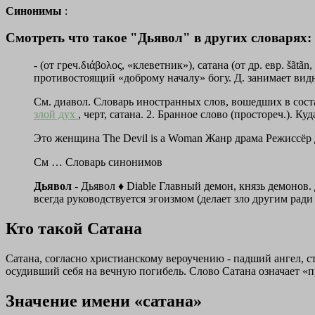
Синонимы
:
Смотреть что такое "Дьявол" в других словарях:
- (от греч.διάβολος, «клеветник»), сатана (от др. евр. š
противостоящий «доброму началу» богу. Д. занимает ви
См. диавол. Словарь иностранных слов, вошедших в состав 
злой дух
, черт, сатана. 2. Бранное слово (простореч.). К
Это женщина The Devil is a Woman Жанр драма Режиссё
См …
Словарь синонимов
Дьявол
- Дьявол ♦ Diable Главный демон, князь демонов. 
всегда руководствуется эгоизмом (делает зло другим рад
Кто такой Сатана
Сатана, согласно христианскому вероучению - падший ангел, 
осудивший себя на вечную погибель. Слово Сатана означает «п
Значение имени «сатана»