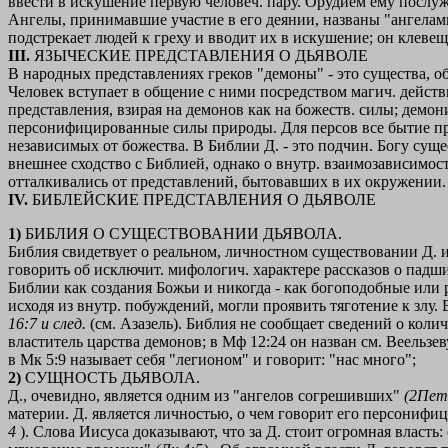
ввести в искушение первую человеч. пару. Орудием ему послуж
Ангелы, принимавшие участие в его деянии, названы "ангелами с
подстрекает людей к греху и вводит их в искушение; он клевеще
III.
ЯЗЫЧЕСКИЕ ПРЕДСТАВЛЕНИЯ О ДЬЯВОЛЕ
В народных представлениях греков "демоны" - это существа, 
Человек вступает в общение с ними посредством магич. действ
представления, взирая на демонов как на божеств. силы; демон
персонифицированные силы природы. Для персов все бытие пре
независимых от божества. В Библии Д. - это подчин. Богу сущес
внешнее сходство с Библией, однако о внутр. взаимозависимости
отталкивались от представлений, бытовавших в их окружении.
IV.
БИБЛЕЙСКИЕ ПРЕДСТАВЛЕНИЯ О ДЬЯВОЛЕ
1)
БИБЛИЯ О СУЩЕСТВОВАНИИ ДЬЯВОЛА.
Библия свидетвует о реальном, личностном существовании Д. 
говорить об исключит. мифологич. характере рассказов о падш
Библии как создания Божьи и никогда - как богоподобные или р
исходя из внутр. побуждений, могли проявить тяготение к злу.
16:7 и след.
(см. Азазель). Библия не сообщает сведений о количе
властитель царства демонов; в Мф 12:24 он назван см. Веельзеву
в Мк 5:9 называет себя "легионом" и говорит: "нас много";
2)
СУЩНОСТЬ ДЬЯВОЛА.
Д., очевидно, является одним из "ангелов согрешивших"
(2Пет
материи. Д. является личностью, о чем говорит его персонифи
4
). Слова Иисуса доказывают, что за Д. стоит огромная власть: