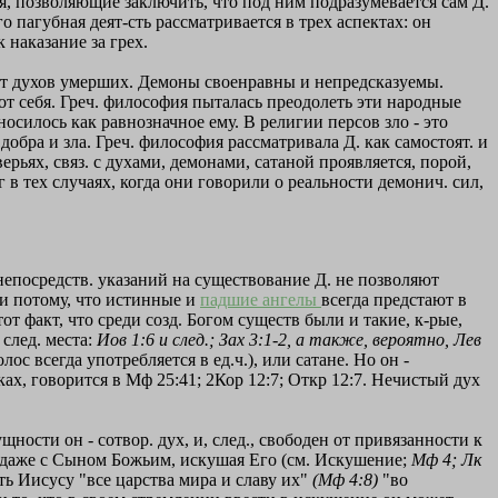
я, позволяющие заключить, что под ним подразумевается сам Д.
 пагубная деят-сть рассматривается в трех аспектах: он
 наказание за грех.
ают духов умерших. Демоны своенравны и непредсказуемы.
от себя. Греч. философия пыталась преодолеть эти народные
осилось как равнозначное ему. В религии персов зло - это
ра и зла. Греч. философия рассматривала Д. как самостоят. и
рьях, связ. с духами, демонами, сатаной проявляется, порой,
 в тех случаях, когда они говорили о реальности демонич. сил,
епосредств. указаний на существование Д. не позволяют
 и потому, что истинные и
падшие ангелы
всегда предстают в
т факт, что среди созд. Богом существ были и такие, к-рые,
 след. места:
Иов 1:6 и след.; Зах 3:1-2, а также, вероятно, Лев
ос всегда употребляется в ед.ч.), или сатане. Но он -
ках, говорится в Мф 25:41; 2Кор 12:7; Откр 12:7. Нечистый дух
ущности он - сотвор. дух, и, след., свободен от привязанности к
и даже с Сыном Божьим, искушая Его (см. Искушение;
Мф 4; Лк
ать Иисусу "все царства мира и славу их"
(Мф 4:8)
"во