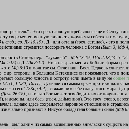
"подстрекатель"
. Это греч. слово употреблялось еще в Септуагин
е ту сверхъестественную личность, к-рую мы собств. и именуем Д
 и след.; ср. Лк 10:19)
. Д., или сатана (греч. сатанас), - это в п
 действиями стремится поссорить человека с Богом
(Быт 3; Мф 4
понэрос (в Синод. пер. - "лукавый" -
Мф 13:19; 1Ин 2:13,14; 3:12;
(Мк 4:15)
и Д.
(Лк 8:12)
. Но в нек-рых местах Библии форма греч.
 - это
Мф 6:13
в молитве см. Отче наш . Вост. Церковь считает, чт
о, с др. стороны, в Большом Катехизисе он показывает, что в пон
ретают большую ясность и остроту, если иметь в виду не
общее 
 12:31; 14:30; 16:11)
, Д. является самым ярым противником Спас
ом века сего"
(2Кор 4:4)
, стяжавшим себе славу этого мира. Д. п
и
(Деян 26:18)
, и только Бог может освободить их от подчинения
, и демоны, или бесы (греч. даймонион). Это греч. слово, вероя
ачала; однако здесь сохраняется народное отношение к страшному
 изначально признают в Иисусе обладателя большей силы
(Мф 8:
маэль - был одним из самых возвышенных ангельских существ на 