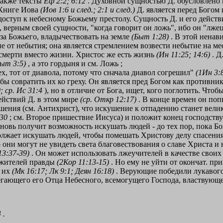
также тексты
Еф 2:2; 6:12
. Духовной сущностью Д. обусловлено 
 Книге Иова
(Иов 1:6 и след.; 2:1 и след.)
Д. является перед Богом 
т доступ к небесному Божьему престолу. Сущность Д. и его действ
, верным своей сущности, "когда говорит он ложь", ибо он "лже
за Божьего, владычествовать на земле
(Быт 1:28)
. В этой ненав
ие от небытия; она является стремлением возвести небытие на мес
 смерти вместо жизни. Христос же есть жизнь
(Ин 11:25; 14:6)
. Д
Быт 3:5)
, а это гордыня и см. Ложь ;
, тот от диавола, потому что сначала диавол согрешил"
(1Ин 3:
обы совратить их ко греху. Он является пред Богом как против
; ср. Ис 31:4
), но в отличие от Бога, ищет, кого поглотить. Что
действий Д. в этом мире
(ср. Откр 12:17)
. В конце времен он поп
шения (см. Антихрист), что искушение к отпадению станет велик
 30
; см. Второе пришествие Иисуса) и положит конец господству
вновь получит возможность искушать людей - до тех пор, пока Бог
олжает искушать людей, чтобы помешать Христову делу спасения;
то они могут не увидеть света благовествования о славе Христа и
13:37-39)
. Он может использовать лжеучителей в качестве свои
лужителей правды
(2Кор 11:13-15)
. Но ему не уйти от окончат. п
ь их
(Мк 16:17; Лк 9:1; Деян 16:18)
. Верующие победили лукавог
егающего его Отца Небесного, всемогущего Господа, властвующе
 .