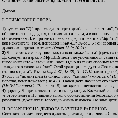
Святоотеческий опыт сегодня. Часть 1. #Осипов А.И.
Дьявол
I.
ЭТИМОЛОГИЯ СЛОВА
1)
рус. слово "Д." происходит от греч. диаболос,
"клеветник", 
обвинителя перед судом, противника и врага, а в конечном счет
обозначением Д. в притче о плевелах среди пшеницы
(Мф 13:24
как искуситель (греч. пейрадзон;
Мф 4:3; 1Фес 3:5
) он своими
драконом и древним змием
(Откр 12:9; 20:2)
;
2)
Д., в соотв. с его сущностью, назван также "злым" (греч. го 
Д., следует из парал. к Мф 13:19 мест, где упоминаются сатана
ином контексте - "злой" или "зло". Одно из таких спорных мест
толкует это слово как "зло". Этой традиции следует и Лютер, н
главного врага". Тексты
Мф 5:37; 13:38; Ин 17:15
также при-об
3)
будучи "правителем (в Синод. пер. - "князем") мира сего"
(Ин
царства, кому пожелает
(Лк 4:6)
. Павел даже называет его "бог
(Мк 3:27 и парал.)
. Во власти Д. находятся и неспасенные люд
4)
царству Д. принадлежат нечистые духи (см. Косматый, леший)
употребление в НЗ лишено всякого обожествления бесовского н
разрушить духовную и телесную жизнь человека. Но злые духи
II.
ВОЗЗРЕНИЯ НА ДЬЯВОЛА В УЧЕНИИ РАВВИНОВ
Согл. воззрениям позднего иудаизма, сатана, или дьявол - Сам