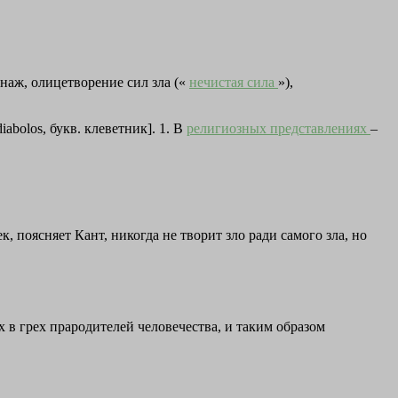
онаж, олицетворение сил зла («
нечистая сила
»),
abolos, букв. клеветник]. 1. В
религиозных представлениях
–
к, поясняет Кант, никогда не творит зло ради самого зла, но
 в грех прародителей человечества, и таким образом