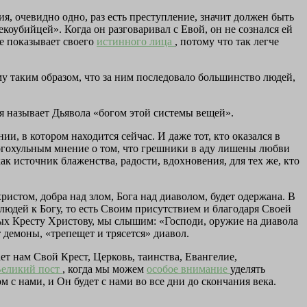
я, очевидно одно, раз есть преступление, значит должен быть
коубийцей». Когда он разговаривал с Евой, он не сознался ей
не показывает своего
истинного лица
, потому что так легче
му таким образом, что за ним последовало большинство людей,
я называет Дьявола «богом этой системы вещей».
ии, в котором находится сейчас. И даже тот, кто оказался в
богохульным мнение о том, что грешники в аду лишены любви
ак источник блаженства, радости, вдохновения, для тех же, кто
истом, добра над злом, Бога над диаволом, будет одержана. В
юдей к Богу, то есть Своим присутствием и благодаря Своей
ых Кресту Христову, мы слышим: «Господи, оружие на диавола
т демоны, «трепещет и трясется» диавол.
ет нам Свой Крест, Церковь, таинства, Евангелие,
еликий пост
, когда мы можем
особое внимание
уделять
 с нами, и Он будет с нами во все дни до скончания века.