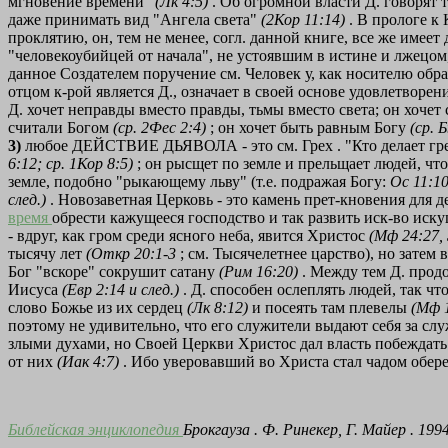
мгновение времени"
(Лк 4:5)
. Об огромной власти Д. говорят 
даже принимать вид "Ангела света"
(2Кор 11:14)
. В прологе к
проклятию, он, тем не менее, согл. данной книге, все же имее
"человекоубийцей от начала", не устоявшим в истине и лжецом
данное Создателем поручение см. Человек у, как носителю обра
отцом к-рой является Д., означает в своей основе удовлетворен
Д. хочет неправды вместо правды, тьмы вместо света; он хочет
считали Богом
(ср. 2Фес 2:4)
; он хочет быть равным Богу
(ср. 
3)
любое ДЕЙСТВИЕ ДЬЯВОЛА - это см. Грех . "Кто делает грех
6:12; ср. 1Кор 8:5)
; он рысщет по земле и прельщает людей, чт
земле, подобно "рыкающему льву" (т.е. подражая Богу:
Ос 11:10
след.)
. Новозаветная Церковь - это камень прет-кновения для 
время
обрести кажущееся господство и так развить иск-во иску
- вдруг, как гром среди ясного неба, явится Христос
(Мф 24:27,
тысячу лет
(Откр 20:1-3
; см. Тысячелетнее царство), но затем 
Бог "вскоре" сокрушит сатану
(Рим 16:20)
. Между тем Д. прод
Иисуса
(Евр 2:14 и след.)
. Д. способен ослеплять людей, так ч
слово Божье из их сердец
(Лк 8:12)
и посеять там плевелы
(Мф 
поэтому не удивительно, что его служители выдают себя за с
злыми духами, но Своей Церкви Христос дал власть побеждат
от них
(Иак 4:7)
. Ибо уверовавший во Христа стал чадом обер
Библейская энциклопедия
Брокгауза
.
Ф. Ринекер, Г. Майер
. 1994