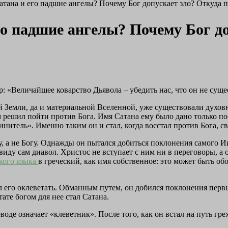
сатана и его падшие ангелы? Почему Бог допускает зло? Откуда п
его падшие ангелы? Почему Бог д
: «Величайшее коварство Дьявола – убедить нас, что он не суще
ой Земли, да и материальной Вселенной, уже существовали духо
 решил пойти против Бога. Имя Сатана ему было дано только пос
инитель». Именно таким он и стал, когда восстал против Бога, св
у, а не Богу. Однажды он пытался добиться поклонения самого Ии
виду сам диавол. Христос не вступает с ним ни в переговоры, а 
кого языка
в греческий, как имя собственное: это может быть о
л его оклеветать. Обманным путем, он добился поклонения первы
тате богом для нее стал Сатана.
оде означает «клеветник». После того, как он встал на путь гре