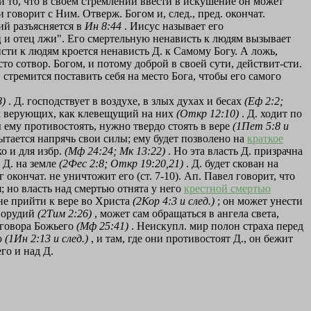
и то, что в своем стремлении ввести в искушение он может
и говорит с Ним. Отверж. Богом и, след., пред. окончат.
ий разъясняется в
Ин 8:44
. Иисус называет его
ц и отец лжи". Его смертельную ненависть к людям вызывает
исти к людям кроется ненависть Д. к Самому Богу. А ложь,
то сотвор. Богом, и потому доброй в своей сути, действит-сти.
. стремится поставить себя на место Бога, чтобы его самого
8)
. Д. господствует в воздухе, в злых духах и бесах
(Еф 2:2;
ник верующих, как клевещущий на них
(Откр 12:10)
. Д. ходит по
бы ему противостоять, нужно твердо стоять в вере
(1Пет 5:8 и
ытается напрячь свои силы; ему будет позволено на
краткое
о и для избр.
(Мф 24:24; Мк 13:22)
. Но эта власть Д. призрачна
 Д. на земле
(2Фес 2:8; Откр 19:20,21)
. Д. будет скован на
 окончат. не уничтожит его (ст. 7-10). Ап. Павел говорит, что
 но власть над смертью отнята у него
крестной смертью
 не прийти к вере во Христа
(2Кор 4:3 и след.)
; он может унести
х орудий
(2Тим 2:26)
, может сам обращаться в ангела света,
риговора Божьего
(Мф 25:41)
. Неискупл. мир полон страха перед
о
(1Ин 2:13 и след.)
, и там, где они противостоят Д., он бежит
го и над Д.