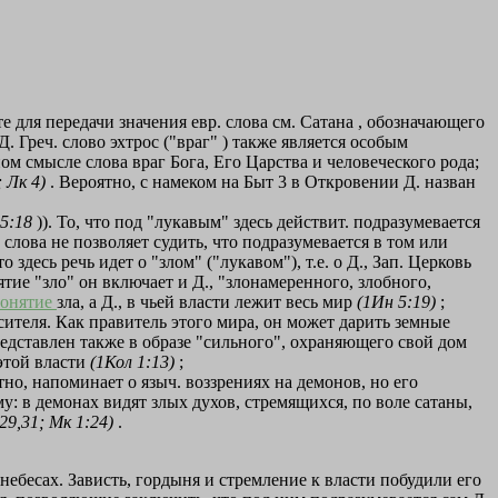
те для передачи значения евр. слова см. Сатана , обозначающего
. Греч. слово эхтрос ("враг" ) также является особым
олном смысле слова враг Бога, Его Царства и человеческого рода;
; Лк 4)
. Вероятно, с намеком на Быт 3 в Откровении Д. назван
 5:18
)). То, что под "лукавым" здесь действит. подразумевается
 слова не позволяет судить, что подразумевается в том или
о здесь речь идет о "злом" ("лукавом"), т.е. о Д., Зап. Церковь
ятие "зло" он включает и Д., "злонамеренного, злобного,
понятие
зла, а Д., в чьей власти лежит весь мир
(1Ин 5:19)
;
ителя. Как правитель этого мира, он может дарить земные
редставлен также в образе "сильного", охраняющего свой дом
 этой власти
(1Кол 1:13)
;
тно, напоминает о языч. воззрениях на демонов, но его
: в демонах видят злых духов, стремящихся, по воле сатаны,
29,31; Мк 1:24)
.
небесах. Зависть, гордыня и стремление к власти побудили его