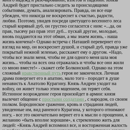
Андрей будет пристально следить за происходящими
событиями, думать, анализировать. Правда, он все еще
убежден, что никогда не воскреснет к счастью, радости,
любви. Поэтому, увидев посреди цветущего весеннего леса
старый корявый дуб, он грустно согласится с ним: «...да, он
прав, тысячу раз прав этот дуб... пускай другие, молодые,
вновь поддаются на этот обман, а мы знаем жизнь, - наша
жизнь кончена!» Однако встреча с Наташей перевернет его
взгляд на мир, он воскреснет душой, и старый дуб, правда уже
покрытый нежной зеленью, расскажет ему о другом. «Надо,
чтобы все знали меня, чтобы не для одного меня шла моя
жизнь... чтобы на всех она отражалась и чтобы все они жили
со мною вместе!» - скажет себе Болконский. Однако на этом
сложный
нравственный путь
героя не закончился. Личная
драма повергнет его в апатию, мало того - породит в душе
ненависть к Анатолю Курагину. Князь Андреи уходит на
войну, он живет только этим мщением, он теряет себя.
Истинное возрождение героя произойдет в армии: князя
вылечит общение с
простыми солдатами
, с народом, со своим
полком. Бородинское сражение, кровь и страдания людей,
увиденные им, вид раненого Курагина, у которого отнимают
ногу, - все это окончательно вернет его к мысли о прощении, к
желанию «быть вполне хорошим», к стремлению жить для
людей: «Князь Андрей вспомнил все, и восторженная жалость