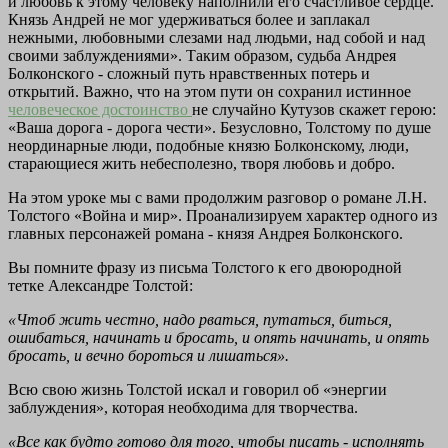
и любовь к этому человеку наполнили его счастливое сердце.
Князь Андрей не мог удерживаться более и заплакал
нежными, любовными слезами над людьми, над собой и над
своими заблуждениями». Таким образом, судьба Андрея
Болконского - сложный путь нравственных потерь и
открытий. Важно, что на этом пути он сохранил истинное
человеческое достоинство
не случайно Кутузов скажет герою:
«Ваша дорога - дорога чести». Безусловно, Толстому по душе
неординарные люди, подобные князю Болконскому, люди,
старающиеся жить небесполезно, творя любовь и добро.
На этом уроке мы с вами продолжим разговор о романе Л.Н.
Толстого «Война и мир». Проанализируем характер одного из
главных персонажей романа - князя Андрея Болконского.
Вы помните фразу из письма Толстого к его двоюродной
тетке Александре Толстой:
«Чтоб жить честно, надо рваться, путаться, биться,
ошибаться, начинать и бросать, и опять начинать, и опять
бросать, и вечно бороться и лишаться».
Всю свою жизнь Толстой искал и говорил об «энергии
заблуждения», которая необходима для творчества.
«Все как будто готово для того, чтобы писать - исполнять