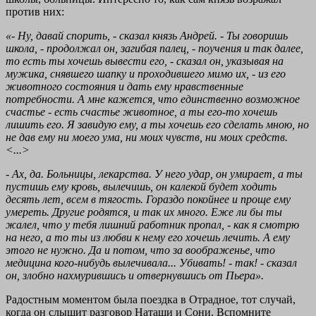
против них:
«- Ну, давай спорить, - сказал князь Андрей. - Ты говоришь
школа, - продолжал он, загибая палец, - поучения и так далее,
то есть ты хочешь вывести его, - сказал он, указывая на
мужика, снявшего шапку и проходившего мимо их, - из его
животного состояния и дать ему нравственные
потребности. А мне кажется, что единственно возможное
счастье - есть счастье животное, а ты его-то хочешь
лишить его. Я завидую ему, а ты хочешь его сделать мною, но
не дав ему ни моего ума, ни моих чувств, ни моих средств.
<...>
- Ах, да. Больницы, лекарства. У него удар, он умирает, а ты
пустишь ему кровь, вылечишь, он калекой будет ходить
десять лет, всем в тягость. Гораздо покойнее и проще ему
умереть. Другие родятся, и так их много. Еже ли бы ты
жалел, что у тебя лишний работник пропал, - как я смотрю
на него, а то ты из любви к нему его хочешь лечить. А ему
этого не нужно. Да и потом, что за воображенье, что
медицина кого-нибудь вылечивала... Убивать! - так! - сказал
он, злобно нахмурившись и отвернувшись от Пьера».
Радостным моментом была поездка в Отрадное, тот случай,
когда он слышит разговор Наташи и Сони. Вспомните