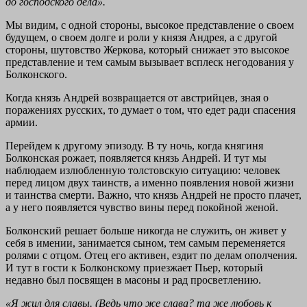
до господского дела».
Мы видим, с одной стороны, высокое представление о своем
будущем, о своем долге и роли у князя Андрея, а с другой
стороны, шутовство Жеркова, который снижает это высокое
представление и тем самым вызывает всплеск негодования у
Болконского.
Когда князь Андрей возвращается от австрийцев, зная о
поражениях русских, то думает о том, что едет ради спасения
армии.
Перейдем к другому эпизоду. В ту ночь, когда княгиня
Болконская рожает, появляется князь Андрей. И тут мы
наблюдаем излюбленную толстовскую ситуацию: человек
перед лицом двух таинств, а именно появления новой жизни
и таинства смерти. Важно, что князь Андрей не просто плачет,
а у него появляется чувство вины перед покойной женой.
Болконский решает больше никогда не служить, он живет у
себя в имении, занимается сыном, тем самым переменяется
ролями с отцом. Отец его активен, ездит по делам ополчения.
И тут в гости к Болконскому приезжает Пьер, который
недавно был посвящен в масоны и рад просветлению.
«Я жил для славы. (Ведь что же слава? та же любовь к