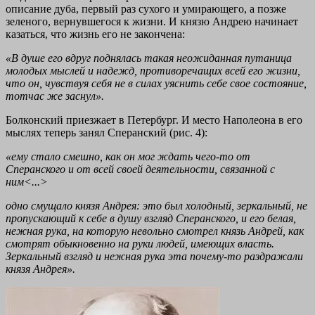
описание дуба, первый раз сухого и умирающего, а позже
зеленого, вернувшегося к жизни. И князю Андрею начинает
казаться, что жизнь его не закончена:
«В душе его вдруг поднялась такая неожиданная путаница
молодых мыслей и надежд, противоречащих всей его жизни,
что он, чувствуя себя не в силах уяснить себе свое состояние,
тотчас же заснул».
Болконский приезжает в Петербург. И место Наполеона в его
мыслях теперь занял Сперанский (рис. 4):
«ему стало смешно, как он мог ждать чего-то от
Сперанского и от всей своей деятельности, связанной с
ним<...>
одно смущало князя Андрея: это был холодный, зеркальный, не
пропускающий к себе в душу взгляд Сперанского, и его белая,
нежная рука, на которую невольно смотрел князь Андрей, как
смотрят обыкновенно на руки людей, имеющих власть.
Зеркальный взгляд и нежная рука эта почему-то раздражали
князя Андрея».