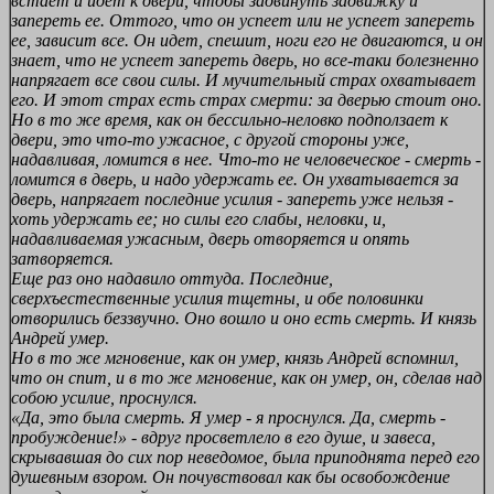
встает и идет к двери, чтобы задвинуть задвижку и
запереть ее. Оттого, что он успеет или не успеет запереть
ее, зависит все. Он идет, спешит, ноги его не двигаются, и он
знает, что не успеет запереть дверь, но все-таки болезненно
напрягает все свои силы. И мучительный страх охватывает
его. И этот страх есть страх смерти: за дверью стоит оно.
Но в то же время, как он бессильно-неловко подползает к
двери, это что-то ужасное, с другой стороны уже,
надавливая, ломится в нее. Что-то не человеческое - смерть -
ломится в дверь, и надо удержать ее. Он ухватывается за
дверь, напрягает последние усилия - запереть уже нельзя -
хоть удержать ее; но силы его слабы, неловки, и,
надавливаемая ужасным, дверь отворяется и опять
затворяется.
Еще раз оно надавило оттуда. Последние,
сверхъестественные усилия тщетны, и обе половинки
отворились беззвучно. Оно вошло и оно есть смерть. И князь
Андрей умер.
Но в то же мгновение, как он умер, князь Андрей вспомнил,
что он спит, и в то же мгновение, как он умер, он, сделав над
собою усилие, проснулся.
«Да, это была смерть. Я умер - я проснулся. Да, смерть -
пробуждение!» - вдруг просветлело в его душе, и завеса,
скрывавшая до сих пор неведомое, была приподнята перед его
душевным взором. Он почувствовал как бы освобождение