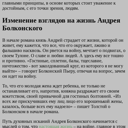
главными принципы, в основе которых стоит уважение к
достойным, с его точки зрения, людям.
Изменение взглядов на жизнь Андрея
Болконского
В начале романа князь Андрей страдает от жизни, которой он
живет, ему кажется, что все, что его окружает, лживо и
фальшиво насквозь. Он рвется на войну, мечтает о подвигах, о
своем Тулоне. О славе и любви людей. А здесь ему все тошно
и противно. «Гостиные, сплетни, балы, тщеславие,
ничтожество - вот заколдованный круг, из которого я не могу
выйти» – говорит Болконский Пьеру, отвечая на вопрос, зачем
он идет на войну.
То, что его молодая жена ждет ребенка, не только не
останавливает его, напротив, княжна раздражает его своим
кокетством, своей привычной для гостиных болтовней. «Из
всех же прискучивших ему лиц лицо его хорошенькой жены,
казалось, больше всех ему надоело» – пишет Толстой о
Болконском в начале романа.
Путь духовных исканий Андрея Болконского начинается с
мыслей о том, что
настоящая жизнь
– на войне, главное в этом