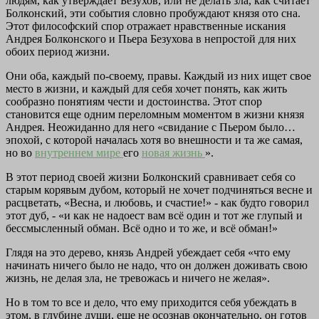
людям, как утверждает Безухов, или не делать зла, как считает
Болконский, эти события словно пробуждают князя ото сна.
Этот философский спор отражает нравственные искания
Андрея Болконского и Пьера Безухова в непростой для них
обоих период жизни.
Они оба, каждый по-своему, правы. Каждый из них ищет свое
место в жизни, и каждый для себя хочет понять, как жить
сообразно понятиям чести и достоинства. Этот спор
становится еще одним переломным моментом в жизни князя
Андрея. Неожиданно для него «свидание с Пьером было…
эпохой, с которой началась хотя во внешности и та же самая,
но во
внутреннем мире
его
новая жизнь
».
В этот период своей жизни Болконский сравнивает себя со
старым корявым дубом, который не хочет подчиняться весне и
расцветать, «Весна, и любовь, и счастие!» - как будто говорил
этот дуб, - «и как не надоест вам всё один и тот же глупый и
бессмысленный обман. Всё одно и то же, и всё обман!»
Глядя на это дерево, князь Андрей убеждает себя «что ему
начинать ничего было не надо, что он должен доживать свою
жизнь, не делая зла, не тревожась и ничего не желая».
Но в том то все и дело, что ему приходится себя убеждать в
этом, в глубине души, еще не осознав окончательно, он готов