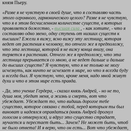
князя Пьеру.
«Разве я не чувствую в своей душе, что я составляю часть
этого огромного, гармонического целого? Разве я не чувствую,
что я в этом бесчисленном количестве существ, в которых
проявляется божество, -
высшая сила
, - как хотите, - что я
составляю одно звено, одну ступень от низших существ к
высшим? Ежели я вижу, ясно вижу эту лестницу, которая
ведет от растения к человеку, то отчего же я предположу,
что эта лестница, которой я не вижу конца внизу, она
теряется в растениях. Отчего же я предположу, что эта
лестница прерывается со мною, а не ведет дальше и дальше
до высших существ? Я чувствую, что я не только не могу
исчезнуть, как ничто не исчезает в мире, но что я всегда буду
и всегда был. Я чувствую, что, кроме меня, надо мной живут
духи и что в этом мире есть правда.
- Да, это учение Гердера, - сказал князь Андрей, - но не то,
душа моя, убедит меня, а жизнь и смерть, вот что
убеждает. Убеждает то, что видишь дорогое тебе
существо, которое связано с тобой, перед которым ты был
виноват и надеялся оправдаться (князь Андрей дрогнул
голосом и отвернулся), и вдруг это существо страдает,
мучается и перестает быть... Зачем? Не может быть, чтоб
не было ответа! И я верю, что он есть... Вот что убеждает,