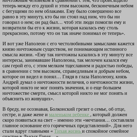
ничтожным человеком в сравнении с тем, что происходило
теперь между его душой и этим высоким, бесконечным небом
с бегущими по нем облаками. Ему было совершенно все
равно в эту минуту, кто бы ни стоял над ним, что бы ни
говорил о нем; он рад был… чтоб эти люди помогли ему и
возвратили бы его к жизни, которая казалась ему столь
прекрасною, потому что он так иначе понимал ее теперь».
И вот уже Наполеон с его честолюбивыми замыслами кажется
князю ничтожным существом, не понимающим истинного
смысла жизни. «Ему так ничтожны казались в эту минуту все
интересы, занимавшие Наполеона, так мелочен казался ему
сам герой его, с этим мелким тщеславием и радостью победы,
в сравнении с тем высоким, справедливым и добрым небом,
которое он видел и понял… Глядя в глаза Наполеону, князь
Андрей думал о ничтожности величия, о ничтожности жизни,
которой никто не мог понять значения, и о еще большем
ничтожестве смерти, смысл которой никто не мог понять и
объяснить из живущих».
В бреду, не осознавая, Болконский грезит о семье, об отце,
сестре, и даже жене и
маленьком ребенке
, который должен
скоро появиться на свет – именно эти «мечтания… составляли
главное основание его горячечных представлений». Для него
стали вдруг главными «
Тихая жизнь
и спокойное семейное
счастие в Лысых Горах…».