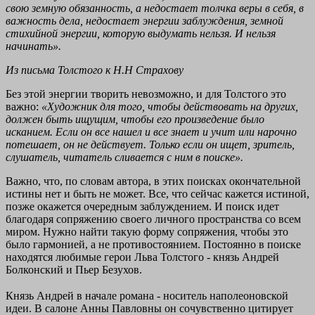
свою земную обязанность, а недостает толчка веры в себя, в
важность дела, недостает энергии заблуждения, земной
стихийной энергии, которую выдумать нельзя. И нельзя
начинать».
Из письма Толстого к Н.Н Страхову
Без этой энергии творить невозможно, и для Толстого это
важно:
«Художник для того, чтобы действовать на других,
должен быть ищущим, чтобы его произведение было
исканием. Если он все нашел и все знает и учит или нарочно
потешает, он не действует. Только если он ищет, зритель,
слушатель, читатель сливается с ним в поиске».
Важно, что, по словам автора, в этих поисках окончательной
истины нет и быть не может. Все, что сейчас кажется истиной,
позже окажется очередным заблуждением. И поиск идет
благодаря сопряжению своего личного пространства со всем
миром. Нужно найти такую форму сопряжения, чтобы это
было гармонией, а не противостоянием. Постоянно в поиске
находятся любимые герои Льва Толстого - князь Андрей
Болконский и Пьер Безухов.
Князь Андрей в начале романа - носитель наполеоновской
идеи. В салоне Анны Павловны он сочувственно цитирует