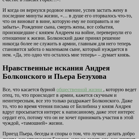
И когда он вернулся родовое имение, успев застать жену в
последние минуты жизни, «… в душе его оторвалось что-то,
что он виноват в вине, которую ему не поправить и не
забыть». Рождение сына, смерть жены, все события,
произошедшие с князем Андреем на войне, перевернули его
отношение к жизни. Болконский даже принял решение
никогда более не служить в армии, главным для него теперь
становится забота о маленьком сыне, который нуждается в
нем. «Да, это одно что осталось мне теперь» – думает князь.
Нравственные искания Андрея
Болконского и Пьера Безухова
Все, что касается бурной
общественной жизни
, которую ведет
отец, то, что происходит в армии, кажется скучным и
неинтересным, все это только раздражает Болконского. Даже
то, что во время чтения письма от Билибина у князя Андрея
вдруг просыпается интерес к написанному, даже этот интерес
сердит его, потому что он не хочет принимать участия в этой
чуждой, «тамошней» жизни.
Приезд Пьера, беседы и споры о том, что лучше: делать добро