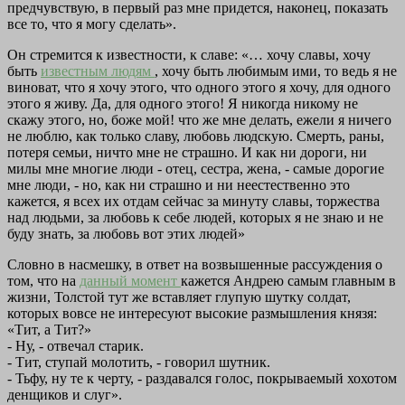
предчувствую, в первый раз мне придется, наконец, показать
все то, что я могу сделать».
Он стремится к известности, к славе: «… хочу славы, хочу
быть
известным людям
, хочу быть любимым ими, то ведь я не
виноват, что я хочу этого, что одного этого я хочу, для одного
этого я живу. Да, для одного этого! Я никогда никому не
скажу этого, но, боже мой! что же мне делать, ежели я ничего
не люблю, как только славу, любовь людскую. Смерть, раны,
потеря семьи, ничто мне не страшно. И как ни дороги, ни
милы мне многие люди - отец, сестра, жена, - самые дорогие
мне люди, - но, как ни страшно и ни неестественно это
кажется, я всех их отдам сейчас за минуту славы, торжества
над людьми, за любовь к себе людей, которых я не знаю и не
буду знать, за любовь вот этих людей»
Словно в насмешку, в ответ на возвышенные рассуждения о
том, что на
данный момент
кажется Андрею самым главным в
жизни, Толстой тут же вставляет глупую шутку солдат,
которых вовсе не интересуют высокие размышления князя:
«Тит, а Тит?»
- Ну, - отвечал старик.
- Тит, ступай молотить, - говорил шутник.
- Тьфу, ну те к черту, - раздавался голос, покрываемый хохотом
денщиков и слуг».