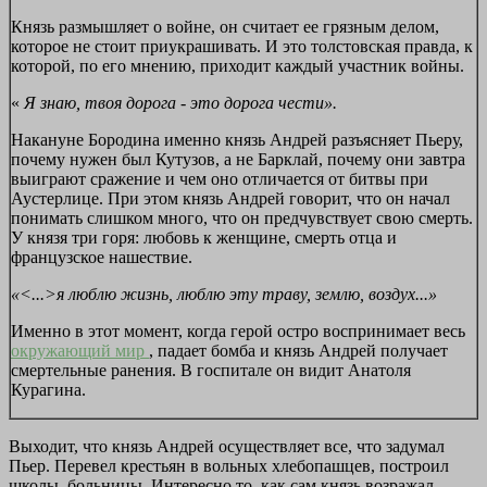
Князь размышляет о войне, он считает ее грязным делом,
которое не стоит приукрашивать. И это толстовская правда, к
которой, по его мнению, приходит каждый участник войны.
«
Я знаю, твоя дорога - это дорога чести».
Накануне Бородина именно князь Андрей разъясняет Пьеру,
почему нужен был Кутузов, а не Барклай, почему они завтра
выиграют сражение и чем оно отличается от битвы при
Аустерлице. При этом князь Андрей говорит, что он начал
понимать слишком много, что он предчувствует свою смерть.
У князя три горя: любовь к женщине, смерть отца и
французское нашествие.
«<...>я люблю жизнь, люблю эту траву, землю, воздух...»
Именно в этот момент, когда герой остро воспринимает весь
окружающий мир
, падает бомба и князь Андрей получает
смертельные ранения. В госпитале он видит Анатоля
Курагина.
Выходит, что князь Андрей осуществляет все, что задумал
Пьер. Перевел крестьян в вольных хлебопашцев, построил
школы, больницы. Интересно то, как сам князь возражал