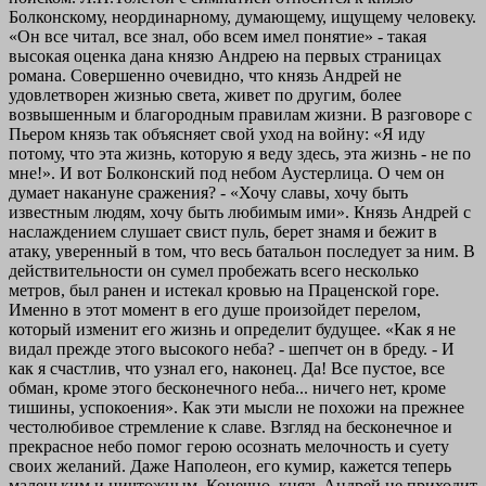
Болконскому, неординарному, думающему, ищущему человеку.
«Он все читал, все знал, обо всем имел понятие» - такая
высокая оценка дана князю Андрею на первых страницах
романа. Совершенно очевидно, что князь Андрей не
удовлетворен жизнью света, живет по другим, более
возвышенным и благородным правилам жизни. В разговоре с
Пьером князь так объясняет свой уход на войну: «Я иду
потому, что эта жизнь, которую я веду здесь, эта жизнь - не по
мне!». И вот Болконский под небом Аустерлица. О чем он
думает накануне сражения? - «Хочу славы, хочу быть
известным людям, хочу быть любимым ими». Князь Андрей с
наслаждением слушает свист пуль, берет знамя и бежит в
атаку, уверенный в том, что весь батальон последует за ним. В
действительности он сумел пробежать всего несколько
метров, был ранен и истекал кровью на Праценской горе.
Именно в этот момент в его душе произойдет перелом,
который изменит его жизнь и определит будущее. «Как я не
видал прежде этого высокого неба? - шепчет он в бреду. - И
как я счастлив, что узнал его, наконец. Да! Все пустое, все
обман, кроме этого бесконечного неба... ничего нет, кроме
тишины, успокоения». Как эти мысли не похожи на прежнее
честолюбивое стремление к славе. Взгляд на бесконечное и
прекрасное небо помог герою осознать мелочность и суету
своих желаний. Даже Наполеон, его кумир, кажется теперь
маленьким и ничтожным. Конечно, князь Андрей не приходит