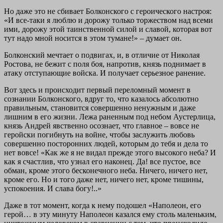
Но даже это не сбивает Болконского с героического настроя:
«И все-таки я люблю и дорожу только торжеством над всеми
ими, дорожу этой таинственной силой и славой, которая вот
тут надо мной носится в этом тумане!» – думает он.
Болконский мечтает о подвигах, и, в отличие от Николая
Ростова, не бежит с поля боя, напротив, князь поднимает в
атаку отступающие войска. И получает серьезное ранение.
Вот здесь и происходит первый переломный момент в
сознании Болконского, вдруг то, что казалось абсолютно
правильным, становится совершенно ненужным и даже
лишним в его жизни. Лежа раненным под небом Аустерлица,
князь Андрей явственно осознает, что главное – вовсе не
геройски погибнуть на войне, чтобы заслужить любовь
совершенно посторонних людей, которым до тебя и дела то
нет вовсе! «Как же я не видал прежде этого высокого неба? И
как я счастлив, что узнал его наконец. Да! все пустое, все
обман, кроме этого бесконечного неба. Ничего, ничего нет,
кроме его. Но и того даже нет, ничего нет, кроме тишины,
успокоения. И слава богу!..»
Даже в тот момент, когда к нему подошел «Наполеон, его
герой… в эту минуту Наполеон казался ему столь маленьким,