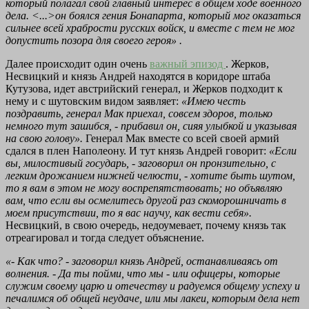
который полагал свой главный интерес в общем ходе военного
дела. <...>он боялся гения Бонапарта, который мог оказаться
сильнее всей храбрости русских войск, и вместе с тем не мог
допустить позора для своего героя»
.
Далее происходит один очень
важный эпизод
. Жерков,
Несвицкий и князь Андрей находятся в коридоре штаба
Кутузова, идет австрийский генерал, и Жерков подходит к
нему и с шутовским видом заявляет:
«Имею честь
поздравить, генерал Мак приехал, совсем здоров, только
немного тут зашибся, - прибавил он, сияя улыбкой и указывая
на свою голову».
Генерал Мак вместе со всей своей армий
сдался в плен Наполеону. И тут князь Андрей говорит:
«Если
вы, милостивый государь, - заговорил он пронзительно, с
легким дрожанием нижней челюсти, - хотите быть шутом,
то я вам в этом не могу воспрепятствовать; но объявляю
вам, что если вы осмелитесь другой раз скоморошничать в
моем присутствии, то я вас научу, как вести себя».
Несвицкий, в свою очередь, недоумевает, почему князь так
отреагировал и тогда следует объяснение.
«- Как что? - заговорил князь Андрей, останавливаясь от
волнения. - Да ты пойми, что мы - или офицеры, которые
служим своему царю и отечеству и радуемся общему успеху и
печалимся об общей неудаче, или мы лакеи, которым дела нет