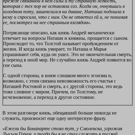
прежде связанной в нем силы и ту странную легкость,
которая с тех пор не оставляла его. Когда он, очнувшись в
холодном поту, зашевелился на диване, Наташа подошла к
нему и спросила, что с ним. Он не ответил ей и, не понимая
ее, посмотрел на нее странным взглядом».
Потрясающе описано, как князь Андрей механически
отвечает на вопросы Наташи и княжны, прощается с сыном.
Происходит то, что Толстой называет пробуждением от
жизни. И когда князь умирает, то Наташа и Марья
спрашивают себя, куда он ушел. Это не окончательная смерть,
а переход в иной мир. Не случайно князь Андрей появится во
сне сына.
С одной стороны, в князе слишком много эгоизма и,
возможно, с этим связана невозможность его счастья с
Наташей Ростовой и смерть, а с другой стороны, это ведь
тоже слияние с миром. Причем, по Толстому, не
исчезновение, а переход в другое состояние.
В этом разговоре князь, обещавший больше никогда не
служить, произносит еще одну интересную фразу.
«Ежели бы Бонапарте стоял тут, у Смоленска, угрожая
Лысым Горам, и тогда бы я не стал служить в русской