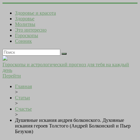
Здоровье и красота
Здоровье
Молитвы
Это интересно
Гороскопы
Сонник
Гороскопы и астрологический прогноз для тебя на каждый
день
Перейти
Главная
>
Статьи
>
Счастье
>
Душевные искания андрея болконского. Духовные
искания героев Толстого (Андрей Болконский и Пьер
Безухов)