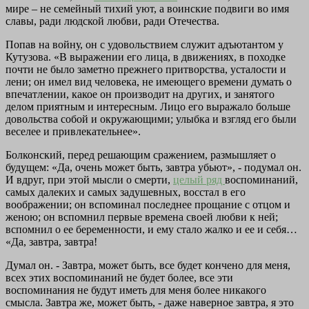
мире – не семейный тихий уют, а воинские подвиги во имя
славы, ради людской любви, ради Отечества.
Попав на войну, он с удовольствием служит адъютантом у
Кутузова. «В выражении его лица, в движениях, в походке
почти не было заметно прежнего притворства, усталости и
лени; он имел вид человека, не имеющего времени думать о
впечатлении, какое он производит на других, и занятого
делом приятным и интересным. Лицо его выражало больше
довольства собой и окружающими; улыбка и взгляд его были
веселее и привлекательнее».
Болконский, перед решающим сражением, размышляет о
будущем: «Да, очень может быть, завтра убьют», - подумал он.
И вдруг, при этой мысли о смерти,
целый ряд
воспоминаний,
самых далеких и самых задушевных, восстал в его
воображении; он вспоминал последнее прощание с отцом и
женою; он вспомнил первые времена своей любви к ней;
вспомнил о ее беременности, и ему стало жалко и ее и себя…
«Да, завтра, завтра!
Думал он. - Завтра, может быть, все будет кончено для меня,
всех этих воспоминаний не будет более, все эти
воспоминания не будут иметь для меня более никакого
смысла. Завтра же, может быть, - даже наверное завтра, я это