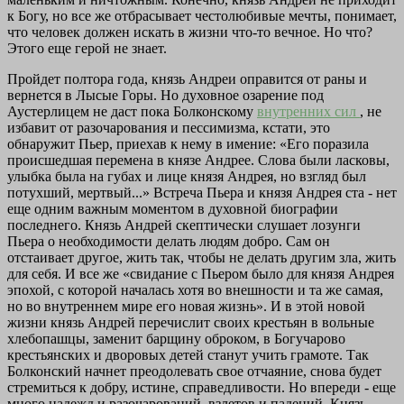
к Богу, но все же отбрасывает честолюбивые мечты, понимает,
что человек должен искать в жизни что-то вечное. Но что?
Этого еще герой не знает.
Пройдет полтора года, князь Андреи оправится от раны и
вернется в Лысые Горы. Но духовное озарение под
Аустерлицем не даст пока Болконскому
внутренних сил
, не
избавит от разочарования и пессимизма, кстати, это
обнаружит Пьер, приехав к нему в имение: «Его поразила
происшедшая перемена в князе Андрее. Слова были ласковы,
улыбка была на губах и лице князя Андрея, но взгляд был
потухший, мертвый...» Встреча Пьера и князя Андрея ста - нет
еще одним важным моментом в духовной биографии
последнего. Князь Андрей скептически слушает лозунги
Пьера о необходимости делать людям добро. Сам он
отстаивает другое, жить так, чтобы не делать другим зла, жить
для себя. И все же «свидание с Пьером было для князя Андрея
эпохой, с которой началась хотя во внешности и та же самая,
но во внутреннем мире его новая жизнь». И в этой новой
жизни князь Андрей перечислит своих крестьян в вольные
хлебопашцы, заменит барщину оброком, в Богучарово
крестьянских и дворовых детей станут учить грамоте. Так
Болконский начнет преодолевать свое отчаяние, снова будет
стремиться к добру, истине, справедливости. Но впереди - еще
много надежд и разочарований, взлетов и падений. Князь