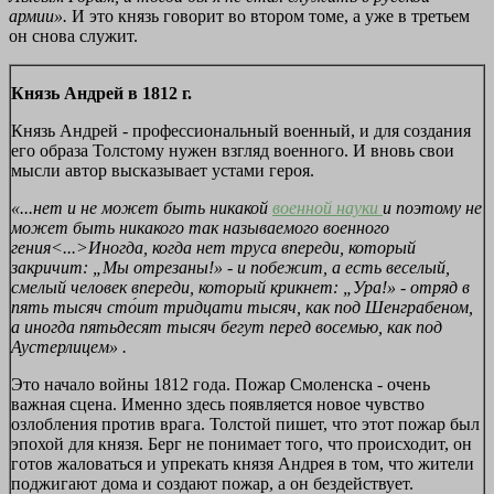
армии».
И это князь говорит во втором томе, а уже в третьем
он снова служит.
Князь Андрей в 1812
г.
Князь Андрей - профессиональный военный, и для создания
его образа Толстому нужен взгляд военного. И вновь свои
мысли автор высказывает устами героя.
«...нет и не может быть никакой
военной науки
и поэтому не
может быть никакого так называемого военного
гения<...>Иногда, когда нет труса впереди, который
закричит: „Мы отрезаны!» - и побежит, а есть веселый,
смелый человек впереди, который крикнет: „Ура!» - отряд в
пять тысяч сто́ит тридцати тысяч, как под Шенграбеном,
а иногда пятьдесят тысяч бегут перед восемью, как под
Аустерлицем»
.
Это начало войны 1812 года. Пожар Смоленска - очень
важная сцена. Именно здесь появляется новое чувство
озлобления против врага. Толстой пишет, что этот пожар был
эпохой для князя. Берг не понимает того, что происходит, он
готов жаловаться и упрекать князя Андрея в том, что жители
поджигают дома и создают пожар, а он бездействует.