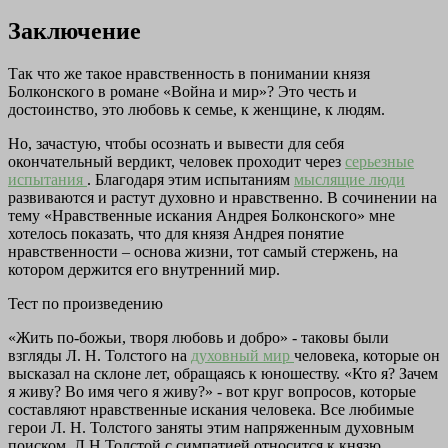
Заключение
Так что же такое нравственность в понимании князя
Болконского в романе «Война и мир»? Это честь и
достоинство, это любовь к семье, к женщине, к людям.
Но, зачастую, чтобы осознать и вывести для себя
окончательный вердикт, человек проходит через
серьезные
испытания
. Благодаря этим испытаниям
мыслящие люди
развиваются и растут духовно и нравственно. В сочинении на
тему «Нравственные искания Андрея Болконского» мне
хотелось показать, что для князя Андрея понятие
нравственности – основа жизни, тот самый стержень, на
котором держится его внутренний мир.
Тест по произведению
«Жить по-божьи, творя любовь и добро» - таковы были
взгляды Л. Н. Толстого на
духовный мир
человека, которые он
высказал на склоне лет, обращаясь к юношеству. «Кто я? Зачем
я живу? Во имя чего я живу?» - вот круг вопросов, которые
составляют нравственные искания человека. Все любимые
герои Л. Н. Толстого заняты этим напряженным духовным
поиском. Л.Н.Толстой с симпатией относится к князю