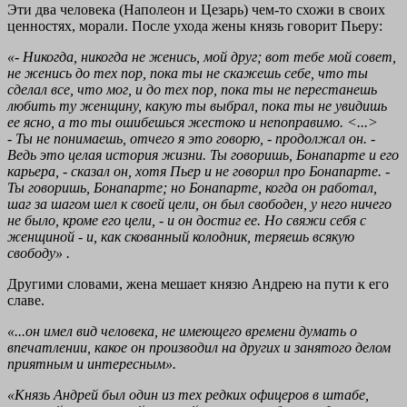
Эти два человека (Наполеон и Цезарь) чем-то схожи в своих
ценностях, морали. После ухода жены князь говорит Пьеру:
«- Никогда, никогда не женись, мой друг; вот тебе мой совет,
не женись до тех пор, пока ты не скажешь себе, что ты
сделал все, что мог, и до тех пор, пока ты не перестанешь
любить ту женщину, какую ты выбрал, пока ты не увидишь
ее ясно, а то ты ошибешься жестоко и непоправимо. <...>
- Ты не понимаешь, отчего я это говорю, - продолжал он. -
Ведь это целая история жизни. Ты говоришь, Бонапарте и его
карьера, - сказал он, хотя Пьер и не говорил про Бонапарте. -
Ты говоришь, Бонапарте; но Бонапарте, когда он работал,
шаг за шагом шел к своей цели, он был свободен, у него ничего
не было, кроме его цели, - и он достиг ее. Но свяжи себя с
женщиной - и, как скованный колодник, теряешь всякую
свободу»
.
Другими словами, жена мешает князю Андрею на пути к его
славе.
«...он имел вид человека, не имеющего времени думать о
впечатлении, какое он производил на других и занятого делом
приятным и интересным».
«Князь Андрей был один из тех редких офицеров в штабе,