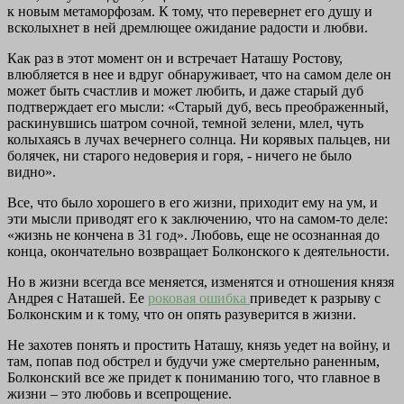
к новым метаморфозам. К тому, что перевернет его душу и
всколыхнет в ней дремлющее ожидание радости и любви.
Как раз в этот момент он и встречает Наташу Ростову,
влюбляется в нее и вдруг обнаруживает, что на самом деле он
может быть счастлив и может любить, и даже старый дуб
подтверждает его мысли: «Старый дуб, весь преображенный,
раскинувшись шатром сочной, темной зелени, млел, чуть
колыхаясь в лучах вечернего солнца. Ни корявых пальцев, ни
болячек, ни старого недоверия и горя, - ничего не было
видно».
Все, что было хорошего в его жизни, приходит ему на ум, и
эти мысли приводят его к заключению, что на самом-то деле:
«жизнь не кончена в 31 год». Любовь, еще не осознанная до
конца, окончательно возвращает Болконского к деятельности.
Но в жизни всегда все меняется, изменятся и отношения князя
Андрея с Наташей. Ее
роковая ошибка
приведет к разрыву с
Болконским и к тому, что он опять разуверится в жизни.
Не захотев понять и простить Наташу, князь уедет на войну, и
там, попав под обстрел и будучи уже смертельно раненным,
Болконский все же придет к пониманию того, что главное в
жизни – это любовь и всепрощение.