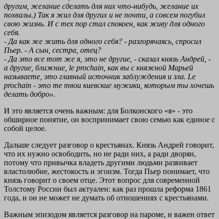
другим, желание сделать для них что-нибудь, желание их
похвалы.) Так я жил для других и не почти, а совсем погубил
свою жизнь. И с тех пор стал спокоен, как живу для одного
себя.
- Да как же жить для одного себя? - разгорячаясь, спросил
Пьер. - А сын, сестра, отец?
- Да это все тот же я, это не другие, - сказал князь Андрей, -
а другие, ближние, le prochain, как вы с княжной Марьей
называете, это главный источник заблуждения и зла. Le
prochain - это те твои киевские мужики, которым ты хочешь
делать добро».
И это является очень важным: для Болконского «я» - это
обширное понятие, он воспринимает свою семью как единое с
собой целое.
Дальше следует разговор о крестьянах. Князь Андрей говорит,
что их нужно освободить, но не ради них, а ради дворян,
потому что привычка владеть другими людьми развивает
властолюбие, жестокость и эгоизм. Тогда Пьер понимает, что
князь говорит о своем отце. Этот вопрос для современной
Толстому России был актуален: как раз прошла реформа 1861
года, и он не может не думать об отношениях с крестьянами.
Важным эпизодом является разговор на пароме, и важен ответ