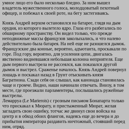
умное лицо его было несколько бледно. За ним вышел
владетель мужественного голоса, молодцоватый пехотный
офицер, и побежал к своей роте, на бегу застегиваясь.
Князь Андрей верхом остановился на батарее, глядя на дым
орудия, из которого вылетело ядро. Глаза его разбегались по
обширному пространству. Он видел только, что прежде
неподвижные массы французов заколыхались, и что налево
действительно была батарея. На ней еще не разошелся дымок.
Французские два конные, вероятно, адъютанта, проскакали по
горе. Под гору, вероятно, для усиления цепи, двигалась
явственно видневшаяся небольшая колонна неприятеля. Еще
дым первого выстрела не рассеялся, как показался другой
дымок и выстрел. Сраженье началось. Князь Андрей повернул
лошадь и поскакал назад в Грунт отыскивать князя
Багратиона. Сзади себя он слышал, как канонада становилась
чаще и громче. Видно, наши начинали отвечать. Внизу, в том
месте, где проезжали парламентеры, послышались ружейные
выстрелы.
Лемарруа (Le Marierois) с грозным письмом Бонапарта только
что прискакал к Мюрату, и пристыженный Мюрат, желая
загладить свою ошибку, тотчас же двинул свои войска на
центр и в обход обоих флангов, надеясь еще до вечера и до
прибытия императора раздавить ничтожный, стоявший перед
ним, отряд.