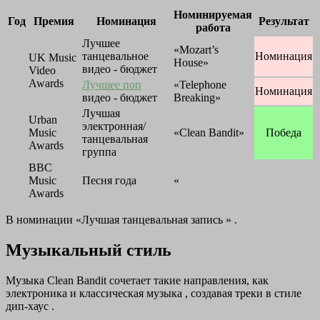
Номинируемая
Год
Премия
Номинация
Результат
работа
Лучшее
«Mozart’s
танцевальное
Номинация
UK Music
House»
видео - бюджет
Video
Awards
Лучшее поп
«Telephone
Номинация
видео - бюджет
Breaking»
Лучшая
Urban
электронная/
Music
«Clean Bandit»
Победа
танцевальная
Awards
группа
BBC
Music
Песня года
«
Awards
В номинации «Лучшая танцевальная запись » .
Музыкальный стиль
Музыка Clean Bandit сочетает такие направления, как
электроника и классическая музыка , создавая треки в стиле
дип-хаус .