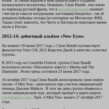
House . И таким образом к ним пришла идея о создании
музыкального коллектива. Название,
Clean Bandit
, они взяли
из перевода русской фразы, что в
английском языке
означает
«чистая (в смысле натуральная, настоящая) бандитка», так её
называла бабушка соседка (из интервью на Мегаполис ФМ).
Также стоит заметить, что Чатто и Паттерсон некоторое время
жили в России.
2012-14: дебютный альбом «New Eyes»
На момент 19 июня 2017 года, с Clean Bandit путешествует
финалистка Voice UK 2012 Кирстен Джой в качестве солистки
группы.
В 2015 году на Coachella Festival, группа Clean Bandit
исполнила песню «Disconnect» вместе с Marina and The
Diamonds . Релиз трека состоялся 23 июня 2017 года.
16 октября 2017 года Clean Bandit анонсировали свою новую
песню «I Miss You», записанную при участии американской
певицы Джулии Майклз . В этот же день группа объявила о
своем американском туре, который пройдет в марте-апреле
следующего года
. Трек «I Miss You» вышел 27 октября 2017
года.