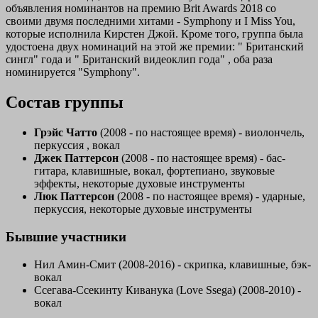
объявления номинантов на премию Brit Awards 2018 со
своими двумя последними хитами - Symphony и I Miss You,
которые исполнила Кирстен Джой. Кроме того, группа была
удостоена двух номинаций на этой же премии: "
Британский
сингл" года
и "
Британский видеоклип года"
, оба раза
номинируется "Symphony".
Состав группы
Грэйс Чатто
(2008 - по настоящее время) - виолончель,
перкуссия , вокал
Джек Паттерсон
(2008 - по настоящее время) - бас-
гитара, клавишные, вокал, фортепиано, звуковые
эффекты, некоторые духовые инструменты
Люк Паттерсон
(2008 - по настоящее время) - ударные,
перкуссия, некоторые духовые инструменты
Бывшие участники
Нил Амин-Смит
(2008-2016) - скрипка, клавишные, бэк-
вокал
Ссегава-Ссекинту Киванука (Love Ssega)
(2008-2010) -
вокал