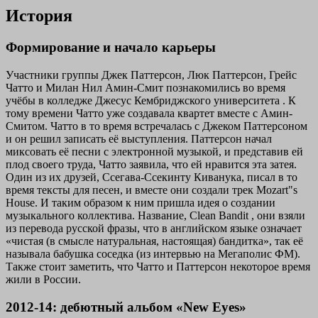
История
Формирование и начало карьеры
Участники группы Джек Паттерсон, Люк Паттерсон, Грейс
Чатто и Милан Нил Амин-Смит познакомились во время
учёбы в колледже Джесус Кембриджского университета . К
тому времени Чатто уже создавала квартет вместе с Амин-
Смитом. Чатто в то время встречалась с Джеком Паттерсоном
и он решил записать её выступления. Паттерсон начал
миксовать её песни с электронной музыкой, и представив ей
плод своего труда, Чатто заявила, что ей нравится эта затея.
Один из их друзей, Ссегава-Ссекинту Киванука, писал в то
время тексты для песен, и вместе они создали трек Mozart"s
House. И таким образом к ним пришла идея о создании
музыкального коллектива. Название,
Clean Bandit
, они взяли
из перевода русской фразы, что в английском языке означает
«чистая (в смысле натуральная, настоящая) бандитка», так её
называла бабушка соседка (из интервью на Мегаполис ФМ).
Также стоит заметить, что Чатто и Паттерсон некоторое время
жили в России.
2012-14: дебютный альбом «New Eyes»