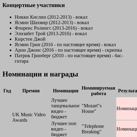
Концертные участники
Никки Кислин
(2012-2013) - вокал
Ясмин Шахмир
(2012-2013) - вокал
Флоренс Ролингс
(2013-2016) - вокал
Элизабет Трой
(2013-2016) - вокал
Кирстен Джой
Ясмин Грин
(2016 - по настоящее время) - вокал
Арон Джонс
(2016 - по настоящее время) - скрипка
Патрик Гринберг
(2010 - по настоящее время) - бас-
гитара
Номинации и награды
Номинируемая
Год
Премия
Номинация
Результ
работа
Лучшее
танцевальное
"Mozart"s
Номинац
видео -
House"
UK Music Video
бюджет
Awards
Лучшее поп
"Telephone
видео -
Номинац
Breaking"
бюджет