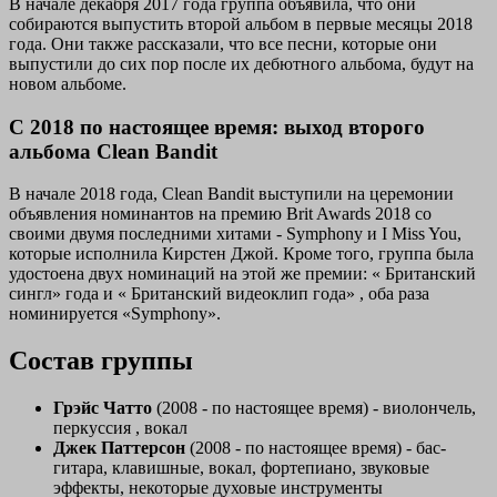
В начале декабря 2017 года группа объявила, что они
собираются выпустить второй альбом в первые месяцы 2018
года. Они также рассказали, что все песни, которые они
выпустили до сих пор после их дебютного альбома, будут на
новом альбоме.
C 2018 по настоящее время: выход второго
альбома Clean Bandit
В начале 2018 года, Clean Bandit выступили на церемонии
объявления номинантов на премию Brit Awards 2018 со
своими двумя последними хитами - Symphony и I Miss You,
которые исполнила Кирстен Джой. Кроме того, группа была
удостоена двух номинаций на этой же премии: «
Британский
сингл» года
и «
Британский видеоклип года»
, оба раза
номинируется «Symphony».
Состав группы
Грэйс Чатто
(2008 - по настоящее время) - виолончель,
перкуссия , вокал
Джек Паттерсон
(2008 - по настоящее время) - бас-
гитара, клавишные, вокал, фортепиано, звуковые
эффекты, некоторые духовые инструменты