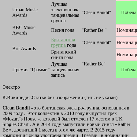
Лучшая
Urban Music
электронная/
"Clean Bandit"
Победа
Awards
танцевальная
группа
BBC Music
Песня года
"Rather Be "
Номинац
Awards
Британская
"Clean Bandit"
Номинац
группа
года
Brit Awards
Британский
Номинац
сингл года
"Rather Be"
Лучшая
Премия "Грэмми"
танцевальная
Победа
запись
Электро
К:Википедия:Статьи без изображений (тип: не указан)
Clean Bandit
- это британская электро-группа, основанная в
2009 году . Этот коллектив в 2010 году выпустил трек
«Mozart"s House », который был отмечен 17 местом в UK
Singles Chart . А в 2014 году выпустили новый сингл «Rather
Be », достигший 1 места в этом же чарте. В 2015 году
композиция была удостоена премии "Грэмми" в номинации