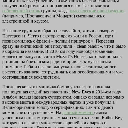
записать их выступление. Позже запись была обработана, а
полученный результат понравился всем. Так появился
собственный стиль
группы, когда
классические произведения
(например, Шостаковича и Моцарта) смешивались с
электроникой и хаусом.
Название группы выбрано не случайно, хоть и с юмором.
Паттерсон и Чатто некоторое время жили в России, где и
познакомились с фразой «
полный придурок
». Переведя
фразу на английский они получили «
clean bandit
», что и было
выбрано за название. В 2010-ом году новообразованный
коллектив выпустил сингл
Mozart"s House
, который попал в
ротацию на британском радио и привлек к музыкантам
внимание. Ребята начали выпускать новые синглы, много
выступать вживую, сотрудничать с многообещающими и уже
состоявшимися вокалистами.
После нескольких мини-альбомов у коллектива вышла
полноценная студийная пластинка
New Eyes
в 2014-ом году.
Альбом нельзя назвать суперхитом, однако он занял довольно
высокие места в международных чартах и уже получил в
Великобритании золотую сертификацию. Так что дебют
можно считать успешным. На
данный момент
самым
успешным синглом группы можно считать песню
Rather Be
,
которая возглавила множество европейских чартов и
принесла группе
Гремми
за лучшую танцевальную запись в