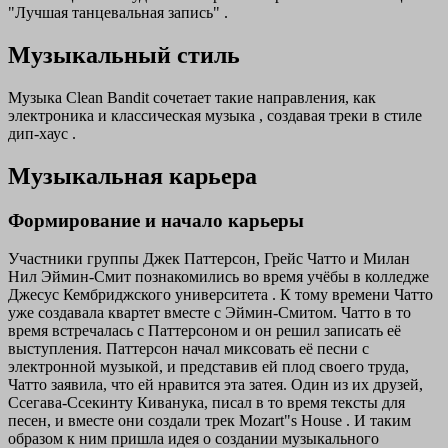
"Лучшая танцевальная запись" .
Музыкальный стиль
Музыка Clean Bandit сочетает такие направления, как
электроника и классическая музыка , создавая треки в стиле
дип-хаус .
Музыкальная карьера
Формирование и начало карьеры
Участники группы Джек Паттерсон, Грейс Чатто и Милан
Нил Эймин-Смит познакомились во время учёбы в колледже
Джесус Кембриджского университета . К тому времени Чатто
уже создавала квартет вместе с Эймин-Смитом. Чатто в то
время встречалась с Паттерсоном и он решил записать её
выступления. Паттерсон начал миксовать её песни с
электронной музыкой, и представив ей плод своего труда,
Чатто заявила, что ей нравится эта затея. Один из их друзей,
Ссегава-Ссекинту Киванука, писал в то время тексты для
песен, и вместе они создали трек Mozart"s House . И таким
образом к ним пришла идея о создании музыкального