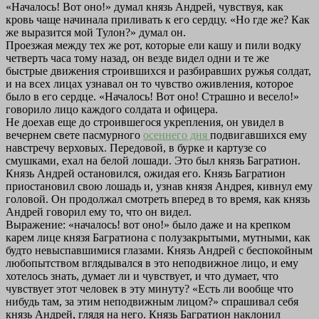
«Началось! Вот оно!» думал князь Андрей, чувствуя, как
кровь чаще начинала приливать к его сердцу. «Но где же? Как
же выразится мой Тулон?» думал он.
Проезжая между тех же рот, которые ели кашу и пили водку
четверть часа тому назад, он везде видел одни и те же
быстрые движения строившихся и разбиравших ружья солдат,
и на всех лицах узнавал он то чувство оживления, которое
было в его сердце. «Началось! Вот оно! Страшно и весело!»
говорило лицо каждого солдата и офицера.
Не доехав еще до строившегося укрепления, он увидел в
вечернем свете пасмурного
осеннего дня
подвигавшихся ему
навстречу верховых. Передовой, в бурке и картузе со
смушками, ехал на белой лошади. Это был князь Багратион.
Князь Андрей остановился, ожидая его. Князь Багратион
приостановил свою лошадь и, узнав князя Андрея, кивнул ему
головой. Он продолжал смотреть вперед в то время, как князь
Андрей говорил ему то, что он видел.
Выражение: «началось! вот оно!» было даже и на крепком
карем лице князя Багратиона с полузакрытыми, мутными, как
будто невыспавшимися глазами. Князь Андрей с беспокойным
любопытством вглядывался в это неподвижное лицо, и ему
хотелось знать, думает ли и чувствует, и что думает, что
чувствует этот человек в эту минуту? «Есть ли вообще что
нибудь там, за этим неподвижным лицом?» спрашивал себя
князь Андрей, глядя на него. Князь Багратион наклонил