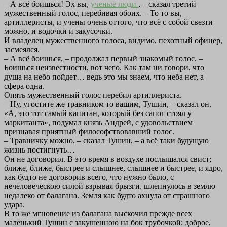
– А всё боишься! Эх вы,
ученые люди
, – сказал третий
мужественный голос, перебивая обоих. – То то вы,
артиллеристы, и учены очень оттого, что всё с собой свезти
можно, и водочки и закусочки.
И владелец мужественного голоса, видимо, пехотный офицер,
засмеялся.
– А всё боишься, – продолжал первый знакомый голос. –
Боишься неизвестности, вот чего. Как там ни говори, что
душа на небо пойдет… ведь это мы знаем, что неба нет, a
сфера одна.
Опять мужественный голос перебил артиллериста.
– Ну, угостите же травником то вашим, Тушин, – сказал он.
«А, это тот самый капитан, который без сапог стоял у
маркитанта», подумал князь Андрей, с удовольствием
признавая приятный философствовавший голос.
– Травничку можно, – сказал Тушин, – а всё таки будущую
жизнь постигнуть…
Он не договорил. В это время в воздухе послышался свист;
ближе, ближе, быстрее и слышнее, слышнее и быстрее, и ядро,
как будто не договорив всего, что нужно было, с
нечеловеческою силой взрывая брызги, шлепнулось в землю
недалеко от балагана. Земля как будто ахнула от страшного
удара.
В то же мгновение из балагана выскочил прежде всех
маленький Тушин с закушенною на бок трубочкой; доброе,