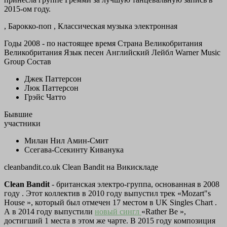
2015-ом году.
, Барокко-поп , Классическая музыка электронная
Годы 2008 - по настоящее время Страна Великобритания
Великобритания
Язык песен
Английский
Лейбл
Warner Music
Group
Состав
Джек Паттерсон
Люк Паттерсон
Грэйс Чатто
Бывшие
участники
Милан Нил Амин-Смит
Ссегава-Ссекинту Киванука
cleanbandit.co.uk
Clean Bandit на Викискладе
Clean Bandit
- британская электро-группа, основанная в 2008
году . Этот коллектив в 2010 году выпустил трек «Mozart"s
House », который был отмечен 17 местом в UK Singles Chart .
А в 2014 году выпустили
новый сингл
«Rather Be »,
достигший 1 места в этом же чарте. В 2015 году композиция