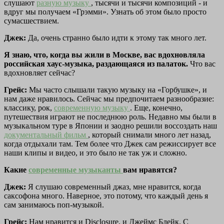
слушают
разную музыку
, тысячи и тысячи композиций - и
вдруг мы получаем «Грэмми». Узнать об этом было просто
сумасшествием.
Джек:
Да, очень странно было идти к этому так много лет.
Я знаю, что, когда вы жили в Москве, вас вдохновляла
российская хаус-музыка, раздающаяся из палаток.
Что вас
вдохновляет сейчас?
Грейс:
Мы часто слышали такую музыку на «Горбушке», и
нам даже нравилось. Сейчас мы предпочитаем разнообразие:
классику, рок,
современную музыку
. Еще, конечно,
путешествия играют не последнюю роль. Недавно мы были в
музыкальном туре в Японии и заодно решили воссоздать наш
документальный фильм
, который снимали много лет назад,
когда отдыхали там. Тем более что Джек сам режиссирует все
наши клипы и видео, и это было не так уж и сложно.
Какие
современные музыканты
вам нравятся?
Джек:
Я слушаю современный джаз, мне нравится, когда
саксофона много. Наверное, это потому, что каждый день я
сам занимаюсь поп-музыкой.
Грейс:
Нам нравится и Disclosure, и Джеймс Блейк. С