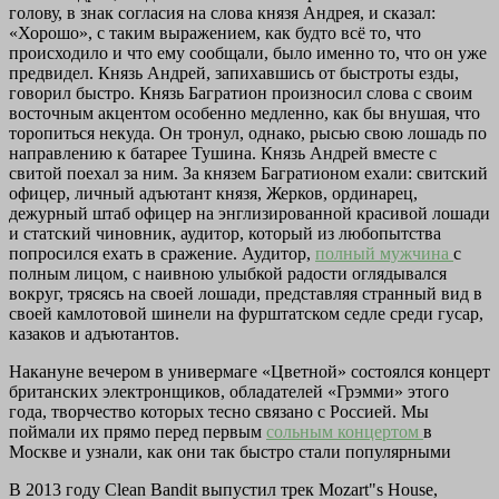
голову, в знак согласия на слова князя Андрея, и сказал:
«Хорошо», с таким выражением, как будто всё то, что
происходило и что ему сообщали, было именно то, что он уже
предвидел. Князь Андрей, запихавшись от быстроты езды,
говорил быстро. Князь Багратион произносил слова с своим
восточным акцентом особенно медленно, как бы внушая, что
торопиться некуда. Он тронул, однако, рысью свою лошадь по
направлению к батарее Тушина. Князь Андрей вместе с
свитой поехал за ним. За князем Багратионом ехали: свитский
офицер, личный адъютант князя, Жерков, ординарец,
дежурный штаб офицер на энглизированной красивой лошади
и статский чиновник, аудитор, который из любопытства
попросился ехать в сражение. Аудитор,
полный мужчина
с
полным лицом, с наивною улыбкой радости оглядывался
вокруг, трясясь на своей лошади, представляя странный вид в
своей камлотовой шинели на фурштатском седле среди гусар,
казаков и адъютантов.
Накануне вечером в универмаге «Цветной» состоялся концерт
британских электронщиков, обладателей «Грэмми» этого
года, творчество которых тесно связано с Россией. Мы
поймали их прямо перед первым
сольным концертом
в
Москве и узнали, как они так быстро стали популярными
В 2013 году Clean Bandit выпустил трек
Mozart"s House,