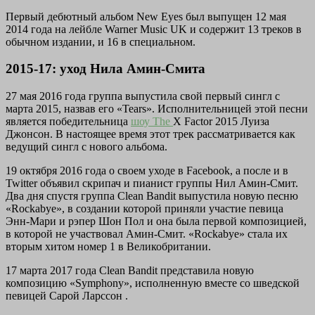
Первый дебютный альбом
New Eyes
был выпущен 12 мая
2014 года на лейбле Warner Music UK и содержит 13 треков в
обычном издании, и 16 в специальном.
2015-17: уход Нила Амин-Смита
27 мая 2016 года группа выпустила свой первый сингл с
марта 2015, назвав его «Tears». Исполнительницей этой песни
является победительница
шоу The
X Factor 2015 Луиза
Джонсон. В настоящее время этот трек рассматривается как
ведущий сингл с нового альбома.
19 октября 2016 года о своем уходе в Facebook, а после и в
Twitter объявил скрипач и пианист группы Нил Амин-Смит.
Два дня спустя группа Clean Bandit выпустила новую песню
«Rockabye», в создании которой приняли участие певица
Энн-Мари и рэпер Шон Пол и она была первой композицией,
в которой не участвовал Амин-Смит. «Rockabye» стала их
вторым хитом номер 1 в Великобритании.
17 марта 2017 года Clean Bandit представила новую
композицию «Symphony», исполненную вместе со шведской
певицей Сарой Ларссон .