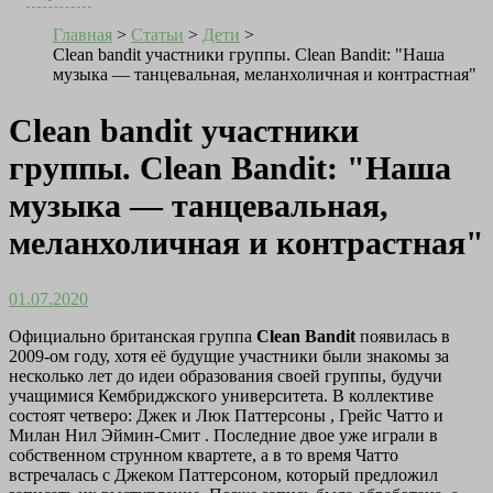
Главная
>
Статьи
>
Дети
>
Clean bandit участники группы. Clean Bandit: "Наша
музыка — танцевальная, меланхоличная и контрастная"
Clean bandit участники
группы. Clean Bandit: "Наша
музыка — танцевальная,
меланхоличная и контрастная"
01.07.2020
Официально британская группа
Clean Bandit
появилась в
2009-ом году, хотя её будущие участники были знакомы за
несколько лет до идеи образования своей группы, будучи
учащимися Кембриджского университета. В коллективе
состоят четверо:
Джек
и
Люк Паттерсоны
,
Грейс Чатто
и
Милан Нил Эймин-Смит
. Последние двое уже играли в
собственном струнном квартете, а в то время Чатто
встречалась с Джеком Паттерсоном, который предложил