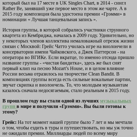
который был на 17 месте в
UK Singles Chart, в 2014 - сингл
Rather Be, занявший уже первое место в этом же чарте. А в
2015 году композиция была удостоена премии «Грэмми» в
номинации
«
Лучшая танцевальная запись
».
История группы, в которой собрались участники
струнного
квартета из Кембриджа, началась в 2009 году. Удивительно, но
у некоторых членов коллектива немаловажный отрезок жизни
связан с Москвой: Грейс Чатто училась
игре на виолончели в
консерватории имени Чайковского, а
Джек Паттерсон - на
оператора во ВГИКе. Если вкратце, то именно отсюда пришло
название группы - «чистая бандитка», здесь же был снят
первый клип на песню
Mozart’s House, и в целом влияние
России весьма отразилось на творчестве
Clean Bandit.
В
композициях группы всегда есть сильные вокальные партии,
звучат скрипка и виолончель.
То, что молодым музыкантам
казалось сначала недосягаемым, стало реальным в 2015 году.
В прошлом году вы стали одной из лучших
музыкальных
групп
в мире и получили «Грэмми». Вы были готовы к
этому?
Грейс:
На тот момент нашей группе было 7 лет и мы мечтали
о том, чтобы ездить в туры и путешествовать, но мы уж точно
не ожидали премии. Миллиарды людей по всему миру