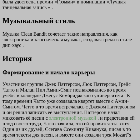
была удостоена премии «Грэмми» в номинации «Лучшая
танцевальная запись » .
Музыкальный стиль
Музыка Clean Bandit сочетает такие направления, как
электроника и классическая музыка , создавая треки в стиле
дип-хаус .
История
Формирование и начало карьеры
Участники группы Джек Паттерсон, Люк Паттерсон, Грейс
Чатто и Милан Нил Амин-Смит познакомились во время
учёбы в колледже Джесус Кембриджского университета . К
тому времени Чатто уже создавала квартет вместе с Амин-
Смитом. Чатто в то время встречалась с Джеком Паттерсоном
и он решил записать её выступления. Паттерсон начал
миксовать её песни с
электронной музыкой
, и представив ей
плод своего труда, Чатто заявила, что ей нравится эта затея.
Один из их друзей, Ссегава-Ссекинту Киванука, писал в то
время тексты для песен, и вместе они создали трек Mozart"s