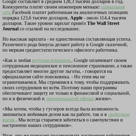
Google составляет в среднем 128,3 тысячи долларов в год.
Конкуренты платят своим инженерам меньше:
социальная
сеть
Facebook платит работникам на аналогичных позициях
порядка 123,6 тысячи долларов,
Apple
- около 114,4 тысячи
долларов. Такие уровни зарплат привёл
The Wall Street
Journal
со ссылкой на исследование.
Но высокая зарплата - не единственная составляющая успеха.
Различного рода бонусы делают работу в Google сказочной,
по меркам среднестатистического офисного работника.
«Как и любая
крупная компания
, Google оплачивает своим
сотрудникам медицинское и пенсионное страхование, а также
предоставляет многие другие льготы, - говорится на
официальном сайте поисковика. - Но этим мы не
ограничиваемся. Мы стремимся к тому, чтобы поддерживать
своих сотрудников во всём. Поэтому наши программы
обеспечивают защиту не только в финансовой и социальной,
но и в физической и
эмоциональной сферах
жизни».
«Мы хотим, чтобы у гуглеров всегда была возможность
заниматься любимым делом как на работе, так и в
свободное
время
. Мы всегда стараемся заботиться о самочувствии и
настроении наших сотрудников».
Итак, что же помогает поддерживать настроение работников