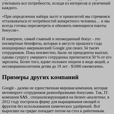
учитывать все потребности, исходя из интересов и увлечений
каждого.
«При определении набора льгот и привилегий мы стремимся
отталкиваться от потребностей конкретного человека… и мы
всегда готовы пересмотреть и обновить имеющиеся пакеты
бонусов».
И наверное, самый главный и неожиданный бонус - это
посмертные бенефиты, которые в августе прошлого года
инициировал американский Google для своих 34 тысяч
сотрудников. Пока неизвестно, были ли прецеденты выплат,
однако супругу умершего сотрудника причитается 50 % от его
зарплаты. Более того, вдове положен опцион в виде акций, а
несовершеннолетним детям до 19 лет - $1000 ежемесячно.
Примеры других компаний
Google - далеко не единственная мировая компания, которая
мотивирует сотрудников разнообразными бонусами. Так, IT-
компания
SAS
, специализирующаяся на бизнес-аналитике, в
2012 году построила ферму для выращивания овощей и
фруктов без использования химических удобрений. Всё
выросшее на грядке попадает потом на стол к работникам.