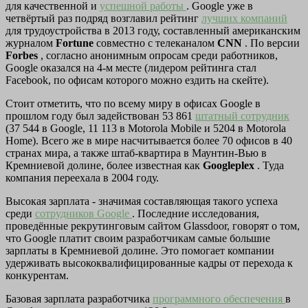
для качественной и
успешной работы
. Google уже в
четвёртый раз подряд возглавил рейтинг
лучших компаний
для трудоустройства в 2013 году, составленный американским
журналом
Fortune
совместно с телеканалом
CNN
. По версии
Forbes
, согласно анонимным опросам среди работников,
Google оказался на 4-м месте (лидером рейтинга стал
Facebook, по офисам которого можно ездить на скейте).
Стоит отметить, что по всему миру в офисах Google в
прошлом году был задействован 53 861
штатный сотрудник
(37 544 в Google, 11 113 в Motorola Mobile и 5204 в Motorola
Home). Всего же в мире насчитывается более 70 офисов в 40
странах мира, а также штаб-квартира в Маунтин-Вью в
Кремниевой долине, более известная как
Googleplex
. Туда
компания переехала в 2004 году.
Высокая зарплата - значимая составляющая такого успеха
среди
сотрудников Google
. Последние исследования,
проведённые рекрутинговым сайтом Glassdoor, говорят о том,
что Google платит своим разработчикам самые большие
зарплаты в Кремниевой долине. Это помогает компании
удерживать высококвалифицированные кадры от перехода к
конкурентам.
Базовая зарплата разработчика
программного обеспечения
в