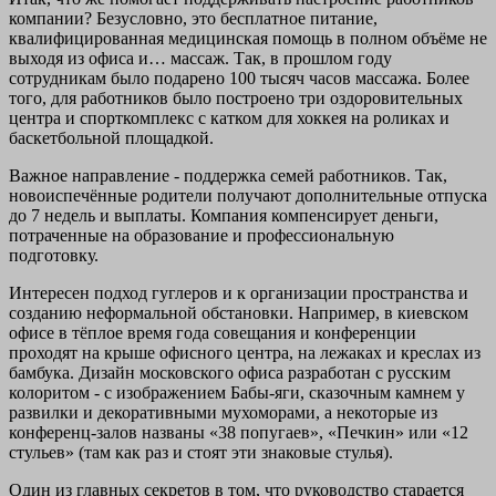
компании? Безусловно, это бесплатное питание,
квалифицированная медицинская помощь в полном объёме не
выходя из офиса и… массаж. Так, в прошлом году
сотрудникам было подарено 100 тысяч часов массажа. Более
того, для работников было построено три оздоровительных
центра и спорткомплекс с катком для хоккея на роликах и
баскетбольной площадкой.
Важное направление - поддержка семей работников. Так,
новоиспечённые родители получают дополнительные отпуска
до 7 недель и выплаты. Компания компенсирует деньги,
потраченные на образование и профессиональную
подготовку.
Интересен подход гуглеров и к организации пространства и
созданию неформальной обстановки. Например, в киевском
офисе в тёплое время года совещания и конференции
проходят на крыше офисного центра, на лежаках и креслах из
бамбука. Дизайн московского офиса разработан с русским
колоритом - с изображением Бабы-яги, сказочным камнем у
развилки и декоративными мухоморами, а некоторые из
конференц-залов названы «38 попугаев», «Печкин» или «12
стульев» (там как раз и стоят эти знаковые стулья).
Один из главных секретов в том, что руководство старается