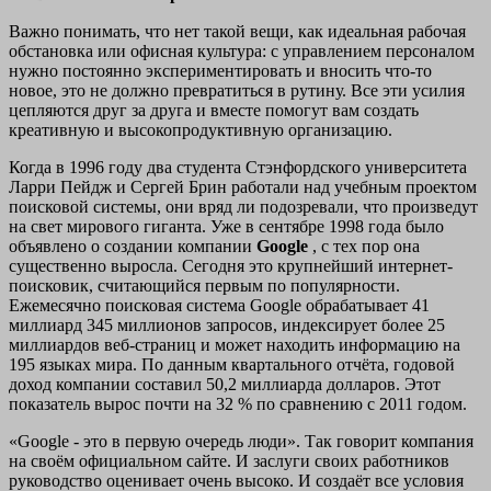
Важно понимать, что нет такой вещи, как идеальная рабочая
обстановка или офисная культура: с управлением персоналом
нужно постоянно экспериментировать и вносить что-то
новое, это не должно превратиться в рутину. Все эти усилия
цепляются друг за друга и вместе помогут вам создать
креативную и высокопродуктивную организацию.
Когда в 1996 году два студента Стэнфордского университета
Ларри Пейдж и Сергей Брин работали над учебным проектом
поисковой системы, они вряд ли подозревали, что произведут
на свет мирового гиганта. Уже в сентябре 1998 года было
объявлено о создании компании
Google
, с тех пор она
существенно выросла. Сегодня это крупнейший интернет-
поисковик, считающийся первым по популярности.
Ежемесячно поисковая система Google обрабатывает 41
миллиард 345 миллионов запросов, индексирует более 25
миллиардов веб-страниц и может находить информацию на
195 языках мира. По данным квартального отчёта, годовой
доход компании составил 50,2 миллиарда долларов. Этот
показатель вырос почти на 32 % по сравнению с 2011 годом.
«Google - это в первую очередь люди». Так говорит компания
на своём официальном сайте. И заслуги своих работников
руководство оценивает очень высоко. И создаёт все условия