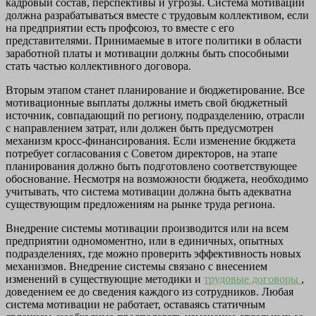
кадровый состав, перспективы и угрозы. Система мотивации
должна разрабатываться вместе с трудовым коллективом, если
на предприятии есть профсоюз, то вместе с его
представителями. Принимаемые в итоге политики в области
заработной платы и мотивации должны быть способными
стать частью коллективного договора.
Вторым этапом станет планирование и бюджетирование. Все
мотивационные выплаты должны иметь свой бюджетный
источник, совпадающий по региону, подразделению, отрасли
с направлением затрат, или должен быть предусмотрен
механизм кросс-финансирования. Если изменение бюджета
потребует согласования с Советом директоров, на этапе
планирования должно быть подготовлено соответствующее
обоснование. Несмотря на возможности бюджета, необходимо
учитывать, что система мотивации должна быть адекватна
существующим предложениям на рынке труда региона.
Внедрение системы мотивации производится или на всем
предприятии одномоментно, или в единичных, опытных
подразделениях, где можно проверить эффективность новых
механизмов. Внедрение системы связано с внесением
изменений в существующие методики и
трудовые договоры
,
доведением ее до сведения каждого из сотрудников. Любая
система мотивации не работает, оставаясь статичным