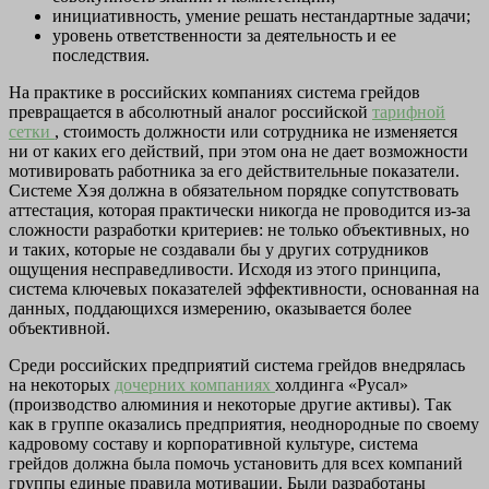
инициативность, умение решать нестандартные задачи;
уровень ответственности за деятельность и ее
последствия.
На практике в российских компаниях система грейдов
превращается в абсолютный аналог российской
тарифной
сетки
, стоимость должности или сотрудника не изменяется
ни от каких его действий, при этом она не дает возможности
мотивировать работника за его действительные показатели.
Системе Хэя должна в обязательном порядке сопутствовать
аттестация, которая практически никогда не проводится из-за
сложности разработки критериев: не только объективных, но
и таких, которые не создавали бы у других сотрудников
ощущения несправедливости. Исходя из этого принципа,
система ключевых показателей эффективности, основанная на
данных, поддающихся измерению, оказывается более
объективной.
Среди российских предприятий система грейдов внедрялась
на некоторых
дочерних компаниях
холдинга «Русал»
(производство алюминия и некоторые другие активы). Так
как в группе оказались предприятия, неоднородные по своему
кадровому составу и корпоративной культуре, система
грейдов должна была помочь установить для всех компаний
группы единые правила мотивации. Были разработаны