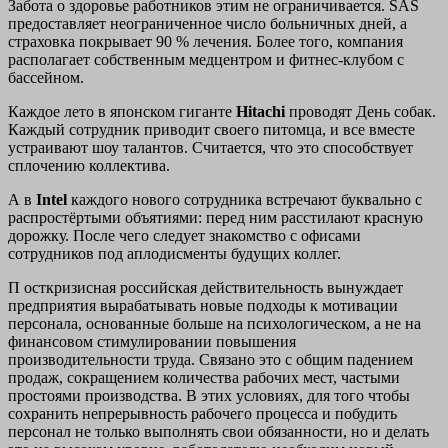
Забота о здоровье работников этим не ограничивается. SAS
предоставляет неограниченное число больничных дней, а
страховка покрывает 90 % лечения. Более того, компания
располагает собственным медцентром и фитнес-клубом с
бассейном.
Каждое лето в японском гиганте
Hitachi
проводят День собак.
Каждый сотрудник приводит своего питомца, и все вместе
устраивают шоу талантов. Считается, что это способствует
сплочению коллектива.
А в
Intel
каждого нового сотрудника встречают буквально с
распростёртыми объятиями: перед ним расстилают красную
дорожку. После чего следует знакомство с офисами
сотрудников под аплодисменты будущих коллег.
П осткризисная российская действительность вынуждает
предприятия вырабатывать новые подходы к мотивации
персонала, основанные больше на психологическом, а не на
финансовом стимулировании повышения
производительности труда. Связано это с общим падением
продаж, сокращением количества рабочих мест, частыми
простоями производства. В этих условиях, для того чтобы
сохранить непрерывность рабочего процесса и побудить
персонал не только выполнять свои обязанности, но и делать