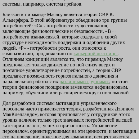
системы, например, система грейдов.
Близкой к пирамиде Маслоу является теория СВР К.
Альдерфера. В этой аббревиатуре объединено три группы
потребностей: «С» - потребности существования,
включающие физиологические и безопасности, «В» -
потребности взаимосвязей, которые содержат в своей
структуре необходимость поддержки и одобрения других
людей, «Р» - потребности роста, они относятся к
саморазвитию, продвижению по
карьерной лестнице
.
Отличием концепций является то, что пирамида Маслоу
предполагает только движение по ней снизу вверх и
поэтапное удовлетворение потребностей, а теория СВР
предлагает возможность горизонтального движения и
параллельной работы с их
различными группами
, по этой
теории финансовое поощрение заменяется нефинансовым,
например, обучением или расширением круга полномочий.
Для разработки системы мотивации управленческого
персонала часто применяется теория, разработанная Дэвидом
МакКлелландом, которая предполагает у сотрудников этого
уровня наличие только трех значимых потребностей высшей
категории: власть, успех и причастность. Управление
персоналом, ориентирующимся на эти ценности, и мотивация
его на поведение, полезное для компании, осуществляются