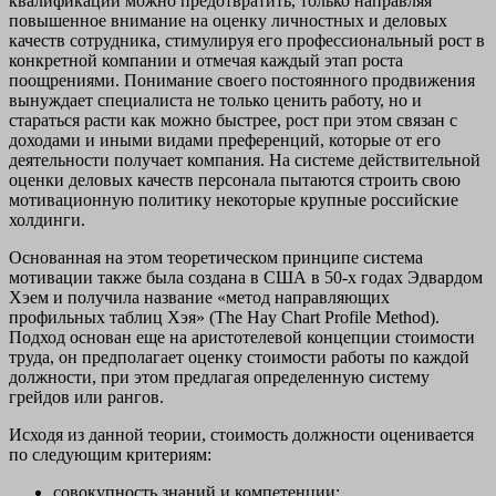
квалификаций можно предотвратить, только направляя
повышенное внимание на оценку личностных и деловых
качеств сотрудника, стимулируя его профессиональный рост в
конкретной компании и отмечая каждый этап роста
поощрениями. Понимание своего постоянного продвижения
вынуждает специалиста не только ценить работу, но и
стараться расти как можно быстрее, рост при этом связан с
доходами и иными видами преференций, которые от его
деятельности получает компания. На системе действительной
оценки деловых качеств персонала пытаются строить свою
мотивационную политику некоторые крупные российские
холдинги.
Основанная на этом теоретическом принципе система
мотивации также была создана в США в 50-х годах Эдвардом
Хэем и получила название «метод направляющих
профильных таблиц Хэя» (The Hay Chart Profile Method).
Подход основан еще на аристотелевой концепции стоимости
труда, он предполагает оценку стоимости работы по каждой
должности, при этом предлагая определенную систему
грейдов или рангов.
Исходя из данной теории, стоимость должности оценивается
по следующим критериям:
совокупность знаний и компетенции;