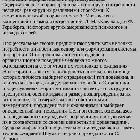
Содержательные теории предполагают опору на потребности
человека, ранжируя их различными способами. К
сторонникам такой теории относят А. Маслоу с его
концепцией пирамиды потребностей, Д. МакКлелланда и Ф.
Герцберга, некоторых других американских психологов и
исследователей.
Процессуальные теории предпочитают учитывать не только
потребности личности как основу для формирования системы
поощрений. Они предполагают, что трудовое и
организационное поведение человека во многом
основывается на его внутренних установках и ожиданиях.
Эти теории пытаются анализировать способы, при помощи
которых личность выбирает определенный тип поведения, и
влиять на факторы, определяющие его выбор. Сторонники
процессуальных теорий мотивации считают, что сотрудник
предприятия, оценив задачи и размер вознаграждения за их
выполнение, соразмеряет вызов с собственными
намерениями, побуждениями и ожиданиями и выбирает
определенный тип поведения. Цели он ставит, основываясь
на предложенных ему задачах, но редуцируя и видоизменяя
их в соответствии со своими ценностными ориентациями.
Среди модификаций процессуального метода можно назвать
теорию ожиданий Врума и теорию справедливости С.
Адамса.