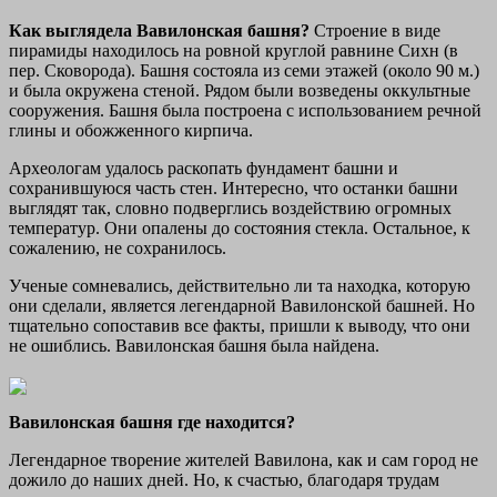
Как выглядела Вавилонская башня?
Строение в виде
пирамиды находилось на ровной круглой равнине Сихн (в
пер. Сковорода). Башня состояла из семи этажей (около 90 м.)
и была окружена стеной. Рядом были возведены оккультные
сооружения. Башня была построена с использованием речной
глины и обожженного кирпича.
Археологам удалось раскопать фундамент башни и
сохранившуюся часть стен. Интересно, что останки башни
выглядят так, словно подверглись воздействию огромных
температур. Они опалены до состояния стекла.
Остальное, к
сожалению, не сохранилось.
Ученые сомневались, действительно ли та находка, которую
они сделали, является легендарной Вавилонской башней. Но
тщательно сопоставив все факты, пришли к выводу, что они
не ошиблись. Вавилонская башня была найдена.
Вавилонская башня где находится?
Легендарное творение жителей Вавилона, как и сам город не
дожило до наших дней. Но, к счастью, благодаря трудам