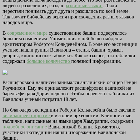
людей и разделил их, создав
различные языки
. Люди
перестали понимать друг друга и разошлись по всей земле.
Так звучит библейская версия происхождения разных языков
народов мира.
В
современном мире
существование башни подвергалось
большим сомнениям. Упоминания о ней были найдены
архитектором Робертом Кольдевейном. В ходе его экспедиции
ученые нашли руины Вавилона – стены, башни, храмы,
дворцы, клинописные таблички. Как оказалось, эти таблички
содержали
большое количество
полезной информации.
Расшифровкой надписей занимался английский офицер Генри
Роулинсон. Ему же принадлежит расшифровка надписей на
барельефе царя Дария первого. Чтобы перевести таблички из
Вавилона ученый потратил 18 лет.
Но благодаря экспедиции Роберта Кольдевейна было сделано
величайшее открытие
в истории археологии. Клинописные
таблички, написанные на языке царя Хамураппи, содержали
подробное описание
Вавилонской башни. Кроме того,
участники экспедиции нашли изображение Вавилонской
башни.