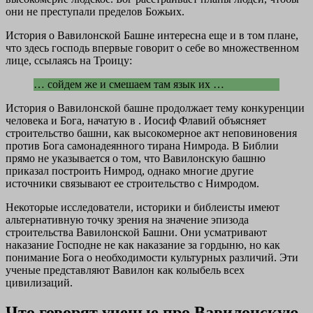
они не преступали пределов Божьих.
История о Вавилонской Башне интересна еще и в том плане,
что здесь господь впервые говорит о себе во множественном
лице, ссылаясь на Троицу:
… сойдем же и смешаем там язык их …
История о Вавилонской башне продолжает тему конкуренции
человека и Бога, начатую в . Иосиф Флавий объясняет
строительство башни, как высокомерное акт неповиновения
против Бога самонадеянного тирана Нимрода. В Библии
прямо не указывается о том, что Вавилонскую башню
приказал построить Нимрод, однако многие другие
источники связывают ее строительство с Нимродом.
Некоторые исследователи, историки и библеисты имеют
альтернативную точку зрения на значение эпизода
строительства Вавилонской Башни. Они усматривают
наказание Господне не как наказание за гордыню, но как
понимание Бога о необходимости культурных различий. Эти
ученые представляют Вавилон как колыбель всех
цивилизаций.
Что говорят ученые про Вавилонскую