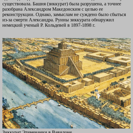
существовала. Башня (зиккурат) была разрушена, а точнее
разобрана Александром Македонским с целью ее
реконструкции. Однако, замыслам не суждено было сбыться
из-за смерти Александра. Руины зиккурата обнаружил
немецкий ученый Р. Кольдевей в 1897-1898 г.
Зиккурат Этеменанки в Вавилоне.