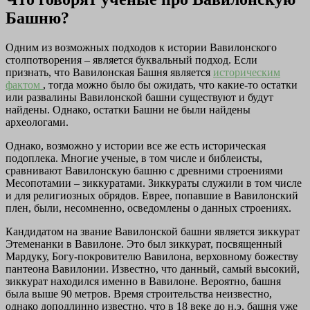
Башню?
Одним из возможных подходов к истории Вавилонского
столпотворения – является буквальный подход. Если
признать, что Вавилонская Башня является
историческим
фактом
, тогда можно было бы ожидать, что какие-то остатки
или развалины Вавилонской башни существуют и будут
найдены. Однако, остатки Башни не были найдены
археологами.
Однако, возможно у истории все же есть историческая
подоплека. Многие ученые, в том числе и библеисты,
сравнивают Вавилонскую башню с древними строениями
Месопотамии – зиккуратами. Зиккураты служили в том числе
и для религиозных обрядов. Еврее, попавшие в Вавилонский
плен, были, несомненно, осведомлены о данных строениях.
Кандидатом на звание Вавилонской башни является зиккурат
Этеменанки в Вавилоне. Это был зиккурат, посвященный
Мардуку, Богу-покровителю Вавилона, верховному божеству
пантеона Вавилонии. Известно, что данный, самый высокий,
зиккурат находился именно в Вавилоне. Вероятно, башня
была выше 90 метров. Время строительства неизвестно,
однако доподлинно известно, что в 18 веке до н.э. башня уже