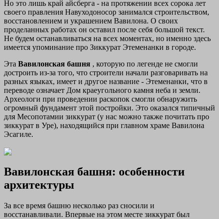
Но это лишь край айсберга - на протяжении всех сорока лет
своего правления Навуходоносор занимался строительством,
восстановлением и украшением Вавилона. О своих
проделанных работах он оставил после себя большой текст.
Не будем останавливаться на всех моментах, но именно здесь
имеется упоминание про Зиккурат Этеменанки в городе.
Эта
Вавилонская башня
, которую по легенде не смогли
достроить из-за того, что строители начали разговаривать на
разных языках, имеет и другое название - Этеменанки, что в
переводе означает Дом краеугольного камня неба и земли.
Археологи при проведении раскопок смогли обнаружить
огромный фундамент этой постройки. Это оказался типичный
для Месопотамии зиккурат (у нас можно также почитать про
зиккурат в Уре), находящийся при главном храме Вавилона
Эсагиле.
Вавилонская башня: особенности
архитектуры
За все время башню несколько раз сносили и
восстанавливали. Впервые на этом месте зиккурат был