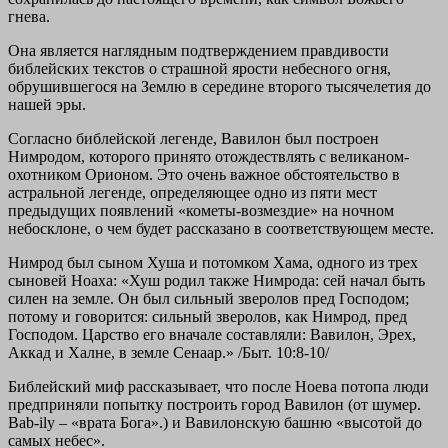
гнева.
Она является наглядным подтверждением правдивости
библейских текстов о страшной ярости небесного огня,
обрушившегося на Землю в середине второго тысячелетия до
нашей эры.
Согласно библейской легенде, Вавилон был построен
Нимродом, которого принято отождествлять с великаном-
охотником Орионом. Это очень важное обстоятельство в
астральной легенде, определяющее одно из пяти мест
предыдущих появлений «кометы-возмездие» на ночном
небосклоне, о чем будет рассказано в соответствующем месте.
Нимрод был сыном Хуша и потомком Хама, одного из трех
сыновей Ноаха: «Хуш родил также Нимрода: сей начал быть
силен на земле. Он был сильный зверолов пред Господом;
потому и говорится: сильный зверолов, как Нимрод, пред
Господом. Царство его вначале составляли: Вавилон, Эрех,
Аккад и Халне, в земле Сенаар.» /Быт. 10:8-10/
Библейский миф рассказывает, что после Ноева потопа люди
предприняли попытку построить город Вавилон (от шумер.
Bab-ily – «врата Бога».) и Вавилонскую башню «высотой до
самых небес».