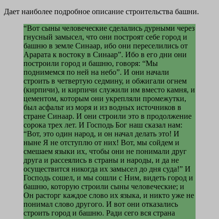
Дает наиболее подробное описание строительства башни.
“Вот сыны человеческие сделались дурными через
гнусный замысел, что они построят себе город и
башню в земле Синаар, ибо они переселились от
Арарата к востоку в Синаар”. Ибо в его дни они
построили город и башню, говоря: “Мы
поднимемся по ней на небо”. И они начали
строить в четвертую седмину, и обжигали огнем
(кирпичи), и кирпичи служили им вместо камня, и
цементом, которым они укрепляли промежутки,
был асфальт из моря и из водных источников в
стране Синаар. И они строили это в продолжение
сорока трех лет. И Господь Бог наш сказал нам:
“Вот, это один народ, и он начал делать это! И
ныне Я не отступлю от них! Вот, мы сойдем и
смешаем языки их, чтобы они не понимали друг
друга и рассеялись в страны и народы, и да не
осуществится никогда их замысел до дня суда!” И
Господь сошел, и мы сошли с Ним, видеть город и
башню, которую строили сыны человеческие; и
Он расторг каждое слово их языка, и никто уже не
понимал слово другого. И вот они отказались
строить город и башню. Ради сего вся страна