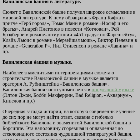
Вавилонская башня в литературе.
Сюжет о Вавилонской башне получил широкое осмысление в
мировой литературе. К нему обращались Франц Кафка в
притче «Герб города», Томас Манн в романе «Иосиф и его
братья», Андрей Платонов в повести «Котлован», Рей
Брэдберри в романе-антиутопии «451 градус по Фаренгейту»,
Клайв Льюис в романе «Мерзейшая мощь», Виктор Пелевин в
романе «Generation P», Нил Стивенсон в романе «Лавина» и
пр.
Вавилонская башня в музыке.
Наиболее знаменитыми интерпретациями сюжета о
строительстве Вавилонской башни в музыке является
оратория А. Рубинштейна «Вавилонская башня».
Вавилонская башня часто упоминается в
популярной музыке
(Элтон Джон, Бобби Макферрин, Bad Religion, «Аквариум»,
Кипелов и пр.)
Очередная загадка истории, на которую современные ученые
до сих пор не могут найти ответ, связана с гибелью
библейского Вавилона и знаменитой Вавилонской башни в
Борсиппе. Эта наполовину сгоревшая и оплавленная до
стекловидного состояния чудовищной температурой башня,
сохранилась до настоящего времени, как символ Божьего