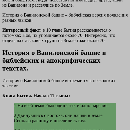
из Вавилона и рассеялись по Земле.
История о Вавилонской башне – библейская версия появления
разных языков.
Интересный факт:
в 10 главе Бытия рассказывается о
потомках Ноя, их упоминается около 70. Интересно, что
отдельных языковых групп на Земле тоже около 70.
История о Вавилонской башне в
библейских и апокрифических
текстах.
История о Вавилонской башне встречается в нескольких
текстах:
Книга Бытия. Начало 11 главы:
1 На всей земле был один язык и одно наречие.
2 Двинувшись с востока, они нашли в земле
Сеннаар равнину и поселились там.