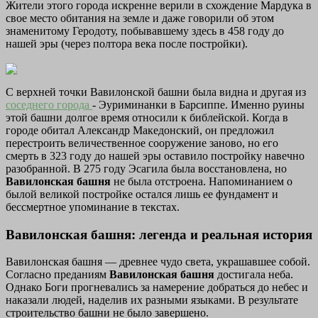
Жители этого города искренне верили в схождение Мардука в
свое место обитания на земле и даже говорили об этом
знаменитому Геродоту, побывавшему здесь в 458 году до
нашей эры (через полтора века после постройки).
С верхней точки Вавилонской башни была видна и другая из
соседнего города
- Эуриминанки в Барсиппе. Именно руины
этой башни долгое время относили к библейской. Когда в
городе обитал Александр Македонский, он предложил
перестроить величественное сооружение заново, но его
смерть в 323 году до нашей эры оставило постройку навечно
разобранной. В 275 году Эсагила была восстановлена, но
Вавилонская башня
не была отстроена. Напоминанием о
былой великой постройке остался лишь ее фундамент и
бессмертное упоминание в текстах.
Вавилонская башня: легенда и реальная история
Вавилонская башня — древнее чудо света, украшавшее собой.
Согласно преданиям
Вавилонская башня
достигала неба.
Однако Боги прогневались за намерение добраться до небес и
наказали людей, наделив их разными языками. В результате
строительство башни не было завершено.