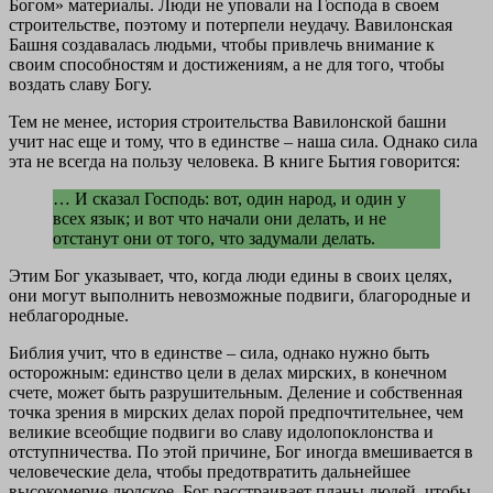
Богом» материалы. Люди не уповали на Господа в своем
строительстве, поэтому и потерпели неудачу. Вавилонская
Башня создавалась людьми, чтобы привлечь внимание к
своим способностям и достижениям, а не для того, чтобы
воздать славу Богу.
Тем не менее, история строительства Вавилонской башни
учит нас еще и тому, что в единстве – наша сила. Однако сила
эта не всегда на пользу человека. В книге Бытия говорится:
… И сказал Господь: вот, один народ, и один у
всех язык; и вот что начали они делать, и не
отстанут они от того, что задумали делать.
Этим Бог указывает, что, когда люди едины в своих целях,
они могут выполнить невозможные подвиги, благородные и
неблагородные.
Библия учит, что в единстве – сила, однако нужно быть
осторожным: единство цели в делах мирских, в конечном
счете, может быть разрушительным. Деление и собственная
точка зрения в мирских делах порой предпочтительнее, чем
великие всеобщие подвиги во славу идолопоклонства и
отступничества. По этой причине, Бог иногда вмешивается в
человеческие дела, чтобы предотвратить дальнейшее
высокомерие людское. Бог расстраивает планы людей, чтобы