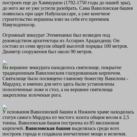
построен еще до Хаммурапи (1792-1750 годы до нашей эры),
до него же ее уже успели разобрать. Сама Вавилонская башня
появилась при царе Набупалассаре, а уже конечное
строительство вершины взял на себя его преемник
Навуходоносор.
Огромный зиккурат Этеменанки был возведен под
руководством архитектора из Ассирии Арадахдешу. Он
состоял из семи ярусов общей высотой порядка 100 метров.
Диаметр сооружения был около 90 метров.
На вершине зиккурата находилось святилище, покрытое
традиционным Вавилонским глазурованным кирпичом.
Святилище было посвящено главному божеству Вавилона -
Мардуку, и именно для него здесь были установлены
позолоченные ложе и стол, а на вершине святилища
закреплены золоченые рога.
У основания Вавилонской башни в Нижнем храме находилась
статуя самого Мардука из чистого золота общим весом в 2,5
тонны. Вавилонская башня построена из 85 миллионов
кирпичей.
Вавилонская башня
выделялась среди всех
построек города и создавала впечатление мощи и величия.