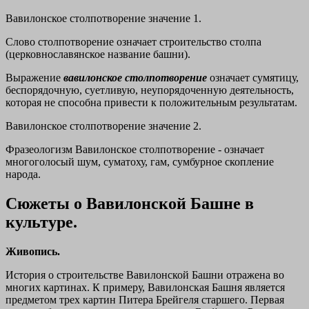
Вавилонское столпотворение значение 1.
Слово столпотворение означает строительство столпа
(церковнославянское название башни).
Выражение
вавилонское столпотворение
означает сумятицу,
беспорядочную, суетливую, неупорядоченную деятельность,
которая не способна привести к положительным результатам.
Вавилонское столпотворение значение 2.
Фразеологизм Вавилонское столпотворение - означает
многоголосый шум, суматоху, гам, сумбурное скопление
народа.
Сюжеты о Вавилонской Башне в
культуре.
Живопись.
История о строительстве Вавилонской Башни отражена во
многих картинах. К примеру, Вавилонская Башня является
предметом трех картин Питера Брейгеля старшего. Первая