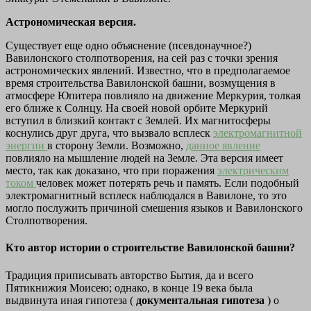
Астрономическая версия.
Существует еще одно объяснение (псевдонаучное?)
Вавилонского столпотворения, на сей раз с точки зрения
астрономических явлений. Известно, что в предполагаемое
время строительства Вавилонской башни, возмущения в
атмосфере Юпитера повлияло на движение Меркурия, толкая
его ближе к Солнцу. На своей новой орбите Меркурий
вступил в близкий контакт с Землей. Их магнитосферы
коснулись друг друга, что вызвало всплеск
электромагнитной
энергии
в сторону Земли. Возможно,
данное явление
повлияло на мышление людей на Земле. Эта версия имеет
место, так как доказано, что при поражения
электрическим
током
человек может потерять речь и память. Если подобный
электромагнитный всплеск наблюдался в Вавилоне, то это
могло послужить причиной смешения языков и Вавилонского
Столпотворения.
Кто автор истории о строительстве Вавилонской башни?
Традиция приписывать авторство Бытия, да и всего
Пятикнижия Моисею; однако, в конце 19 века была
выдвинута иная гипотеза (
документальная гипотеза
) о