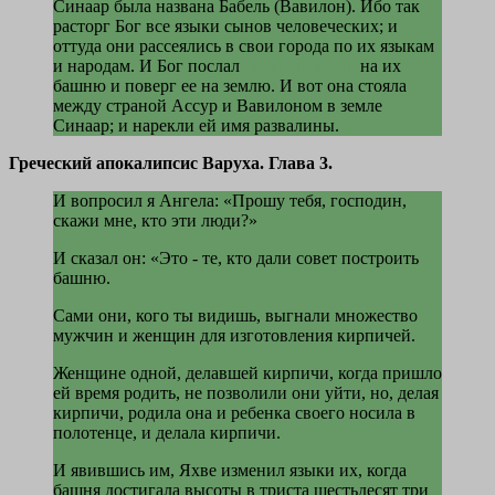
Синаар была названа Бабель (Вавилон). Ибо так
расторг Бог все языки сынов человеческих; и
оттуда они рассеялись в свои города по их языкам
и народам. И Бог послал
сильный ветер
на их
башню и поверг ее на землю. И вот она стояла
между страной Ассур и Вавилоном в земле
Синаар; и нарекли ей имя развалины.
Греческий апокалипсис Варуха. Глава 3.
И вопросил я Ангела: «Прошу тебя, господин,
скажи мне, кто эти люди?»
И сказал он: «Это - те, кто дали совет построить
башню.
Сами они, кого ты видишь, выгнали множество
мужчин и женщин для изготовления кирпичей.
Женщине одной, делавшей кирпичи, когда пришло
ей время родить, не позволили они уйти, но, делая
кирпичи, родила она и ребенка своего носила в
полотенце, и делала кирпичи.
И явившись им, Яхве изменил языки их, когда
башня достигала высоты в триста шестьдесят три