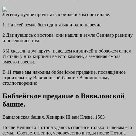
Легенду лучше прочитать в библейском оригинале:
1. На всей земле был один язык и одно наречие.
2 Двинувшись с востока, они нашли в земле Сеннаар равнину
и поселились там.
3 И сказали друг другу: наделаем кирпичей и обожжем огнем.
И стали у них кирпичи вместо камней, а земляная смола
вместо извести.
В 11 главе мы находим библейское предание, посвящённое
строительству Вавилонской башни / Вавилонскому
столпотворению.
Библейское предание о Вавилонской
башне.
Вавилонская башня. Хендрик III ван Клеве, 1563
После Великого Потопа удалось спастись только и членам его
семьи. Соответственно, человечество в годы после Потопа