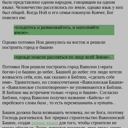
было представлено одним народом, говорящим на одном
языке. Человечество расселилось по земле, однако язык у них
был общий. Когда Ной и его семья покинули Ковчег, Бог
повелел им:
«плодитесь и размножайтесь, и наполняйте
землю».
Однако потомки Ноя двинулись на восток и решили
построить город и башню
«прежде нежели рассеяться по лицу всей Земли».
Потомки Ноя решили построить город Вавилон («врата
богов») и башню до небес. Башней до небес эти люди хотели
возвысить себя, или, как сказано в Библии, «сделать себе
имя». Удивительно, но словосочетания «Вавилонская Башня»
и «Вавилонское столпотворение» не упоминаются в Библии.
В Библии мы встречаем только «город и башня». Согласно
Библии, город Вавилон получил название «Бабель» от
еврейского слова
бала
, то есть
перемешивать и путать
.
Башня должна была возвышать человека, но не Бога, поэтому
Господь разгневался. Бог прервал строительство Вавилонской
Башни, создав
разные языки
для того, чтобы строители не
могли общаться. Люди, перестав понимать друг друга, ушли