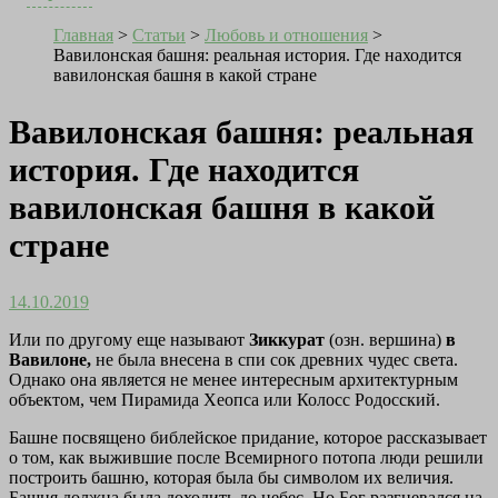
Главная
>
Статьи
>
Любовь и отношения
>
Вавилонская башня: реальная история. Где находится
вавилонская башня в какой стране
Вавилонская башня: реальная
история. Где находится
вавилонская башня в какой
стране
14.10.2019
Или по другому еще называют
Зиккурат
(озн. вершина)
в
Вавилоне,
не была внесена в спи
сок древних чудес света.
Однако она является не менее интересным архитектурным
объектом, чем Пирамида Хеопса или Колосс Родосский.
Башне посвящено библейское придание, которое рассказывает
о том, как выжившие после Всемирного потопа люди решили
построить башню, которая была бы символом их величия.
Башня должна была доходить до небес. Но Бог разгневался на