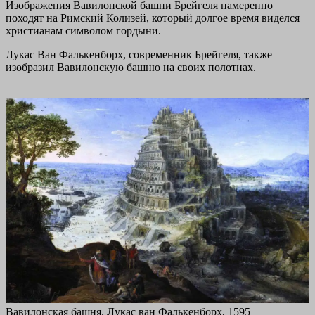
Изображения Вавилонской башни Брейгеля намеренно
походят на Римский Колизей, который долгое время виделся
христианам символом гордыни.
Лукас Ван Фалькенборх, современник Брейгеля, также
изобразил Вавилонскую башню на своих полотнах.
Вавилонская башня. Лукас ван Фалькенборх, 1595