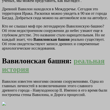
ученых, мы можем представить, как выглядел .
Древний Вавилон находился в Междуречье. Сегодня это
территория Ирака. Раскопки можно увидеть в 90 км от города
Багдад. Добраться сюда можно на автомобиле или на автобусе.
Кто не слышал миф про легендарную Вавилонскую башню?
Об этом недостроенном сооружении до небес узнают еще в
глубоком детстве. Это название стало нарицательным. Но не
каждый знает, что
Вавилонская башня
реально существует.
Об этом свидетельствуют записи древних и современные
археологические исследования.
Вавилонская башня:
реальная
история
Вавилон известен многими своими сооружениями. Одна из
главных личностей в возвеличивании этого славного
древнего города - Навуходоносор II. Именно в его время были
построены стены Вавилона, и Дорога процессий.