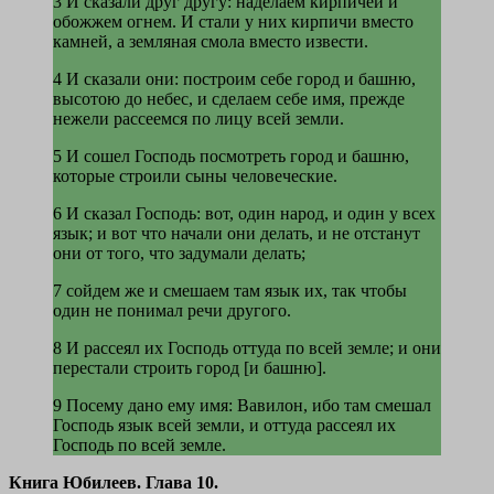
3 И сказали друг другу: наделаем кирпичей и
обожжем огнем. И стали у них кирпичи вместо
камней, а земляная смола вместо извести.
4 И сказали они: построим себе город и башню,
высотою до небес, и сделаем себе имя, прежде
нежели рассеемся по лицу всей земли.
5 И сошел Господь посмотреть город и башню,
которые строили сыны человеческие.
6 И сказал Господь: вот, один народ, и один у всех
язык; и вот что начали они делать, и не отстанут
они от того, что задумали делать;
7 сойдем же и смешаем там язык их, так чтобы
один не понимал речи другого.
8 И рассеял их Господь оттуда по всей земле; и они
перестали строить город [и башню].
9 Посему дано ему имя: Вавилон, ибо там смешал
Господь язык всей земли, и оттуда рассеял их
Господь по всей земле.
Книга Юбилеев. Глава 10.