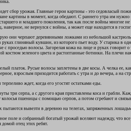
ника.
дет сбор урожая. Главные герои картины - это седовласый пожи
не картины в момент, когда обедают. С раннего утра им нужно сн
старшего и младшего поколения, так как после войны многие не 
, наверное, не вернулся с войны, а может еще находится в госпи
оторую они черпают деревянными ложками из небольшой кастрюль
 руках глиняный кувшин, из которого пьет воду. У старика в од
ые с проседью волосы. Загорелая кожа на лице и руках говорит о
 костюм зеленого цвета и растоптанные ботинки. На плечи наки
елый платок. Русые волосы заплетены в две косы. А челка ее, к
рное, взрослым приходится работать с утра и до вечера, а на ст
терпеливо ждет, когда его угостят остатками еды.
нуты три серпа, а с другого края приставлены коса и грабли. 
ют колосья пшеницы с помощью серпов, а потом сгребают и связы
х пытаются вывезти в деревню на телегах, запряженных лошадь
ное поле и собранный богатый урожай вселяют надежду, что все в
 домой отец этих ребят.