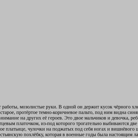
работы, мозолистые руки. В одной он держит кусок чёрного хлеб
тарое, протёртое темно-коричневое пальто, под ним видна синяя
имание на других её героев. Это двое мальчиков и девочка, реб
итцевым платочком, из-под которого трогательно выбиваются дв
ое платьице, чулочки на поджатых под себя ногах и вишнёвого ц
естьянскую похлёбку, которая в военные годы была настоящим л