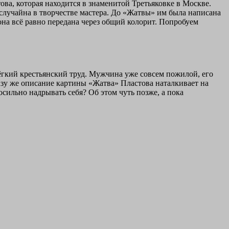
ова, которая находится в знаменитой Третьяковке в Москве.
случайна в творчестве мастера. До «Жатвы» им была написана
на всё равно передана через общий колорит. Попробуем
ёгкий крестьянский труд. Мужчина уже совсем пожилой, его
азу же описание картины «Жатва» Пластова наталкивает на
осильно надрывать себя? Об этом чуть позже, а пока