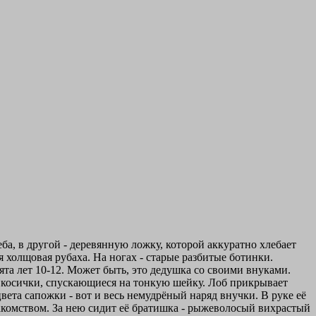
а, в другой - деревянную ложку, которой аккуратно хлебает
 холщовая рубаха. На ногах - старые разбитые ботинки.
ята лет 10-12. Может быть, это дедушка со своими внуками.
е косички, спускающиеся на тонкую шейку. Лоб прикрывает
вета сапожки - вот и весь немудрёный наряд внучки. В руке её
акомством. За нею сидит её братишка - рыжеволосый вихрастый