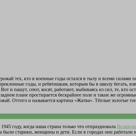
урожай тех, кто в военные годы остался в тылу и всеми силами 
реклонные годы, и ребятишкам, которым бы в школу бегать, взят
Вот и пашут, сеют, косят, работают, выбиваясь из сил, те, кто о
заднем плане простирается бескрайнее поле и такие же огромные 
жай. Оттого и называется картина «Жатва». Тёплые золотые тон
945 году, когда наша страна только что отпраздновала
Великую
ом были старики, женщины и дети. Если в городах они работали 