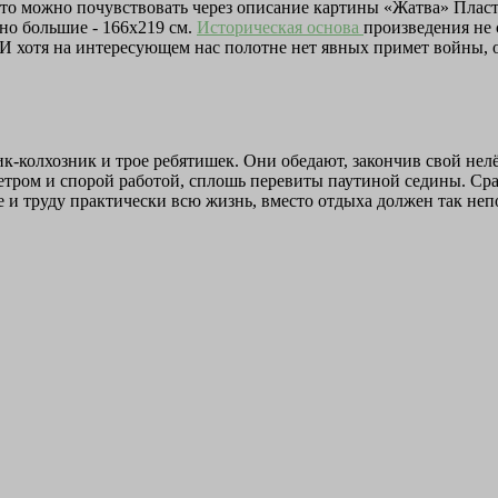
 это можно почувствовать через описание картины «Жатва» Пласт
но большие - 166х219 см.
Историческая основа
произведения не 
 И хотя на интересующем нас полотне нет явных примет войны, о
к-колхозник и трое ребятишек. Они обедают, закончив свой нел
ветром и спорой работой, сплошь перевиты паутиной седины. Ср
е и труду практически всю жизнь, вместо отдыха должен так неп