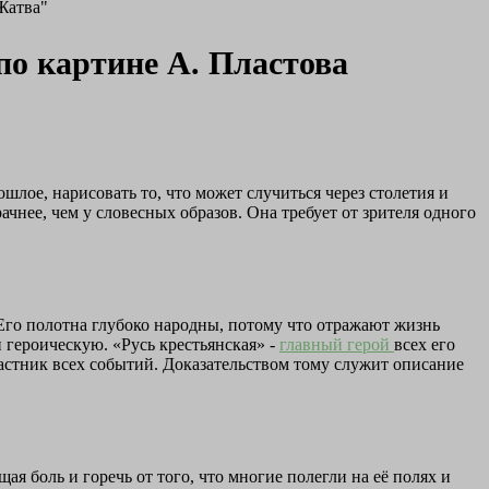
Жатва"
по картине А. Пластова
лое, нарисовать то, что может случиться через столетия и
ачнее, чем у словесных образов. Она требует от зрителя одного
 Его полотна глубоко народны, потому что отражают жизнь
 героическую. «Русь крестьянская» -
главный герой
всех его
астник всех событий. Доказательством тому служит описание
я боль и горечь от того, что многие полегли на её полях и