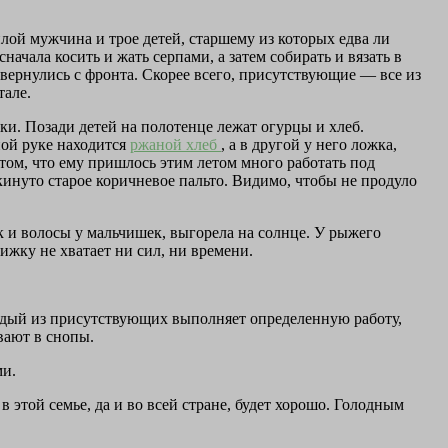
лой мужчина и трое детей, старшему из которых едва ли
ачала косить и жать серпами, а затем собирать и вязать в
вернулись с фронта. Скорее всего, присутствующие — все из
тале.
ки. Позади детей на полотенце лежат огурцы и хлеб.
ной руке находится
ржаной хлеб
, а в другой у него ложка,
 том, что ему пришлось этим летом много работать под
нуто старое коричневое пальто. Видимо, чтобы не продуло
ак и волосы у мальчишек, выгорела на солнце. У рыжего
рижку не хватает ни сил, ни времени.
Каждый из присутствующих выполняет определенную работу,
вают в снопы.
ми.
 этой семье, да и во всей стране, будет хорошо. Голодным