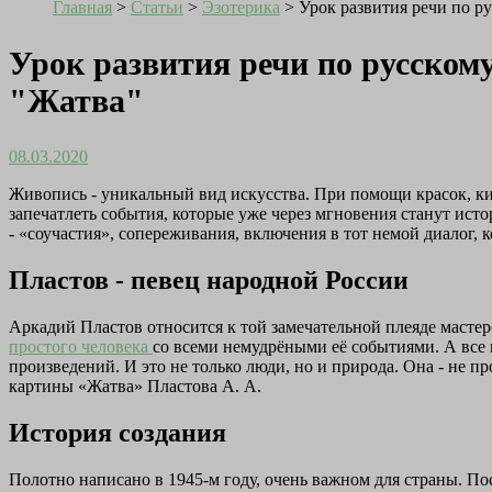
Главная
>
Статьи
>
Эзотерика
>
Урок развития речи по р
Урок развития речи по русском
"Жатва"
08.03.2020
Живопись - уникальный вид искусства. При помощи красок, кис
запечатлеть события, которые уже через мгновения станут исто
- «соучастия», сопереживания, включения в тот немой диалог, 
Пластов - певец народной России
Аркадий Пластов относится к той замечательной плеяде мастер
простого человека
со всеми немудрёными её событиями. А все 
произведений. И это не только люди, но и природа. Она - не
картины «Жатва» Пластова А. А.
История создания
Полотно написано в 1945-м году, очень важном для страны. По