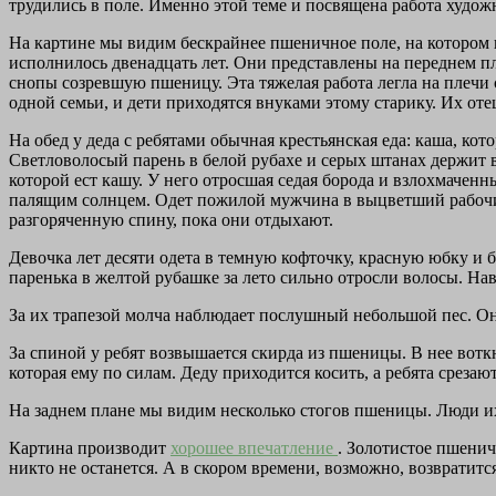
трудились в поле. Именно этой теме и посвящена работа худож
На картине мы видим бескрайнее пшеничное поле, на котором и
исполнилось двенадцать лет. Они представлены на переднем пла
снопы созревшую пшеницу. Эта тяжелая работа легла на плечи 
одной семьи, и дети приходятся внуками этому старику. Их отец
На обед у деда с ребятами обычная крестьянская еда: каша, к
Светловолосый парень в белой рубахе и серых штанах держит в
которой ест кашу. У него отросшая седая борода и взлохмаченн
палящим солнцем. Одет пожилой мужчина в выцветший рабочий
разгоряченную спину, пока они отдыхают.
Девочка лет десяти одета в темную кофточку, красную юбку и б
паренька в желтой рубашке за лето сильно отросли волосы. Наве
За их трапезой молча наблюдает послушный небольшой пес. Он 
За спиной у ребят возвышается скирда из пшеницы. В нее вотк
которая ему по силам. Деду приходится косить, а ребята среза
На заднем плане мы видим несколько стогов пшеницы. Люди и
Картина производит
хорошее впечатление
. Золотистое пшенич
никто не останется. А в скором времени, возможно, возвратится