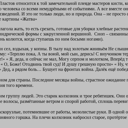
стов относится к той замечательной плеяде мастеров кисти, ко
о человека со всеми немудрёными её событиями. А все вместе о
роизведений. И это не только люди, но и природа. Она – не про
ие картины «Жатва»
гола жать, то есть срезать, готовые для уборки хлебные растения
индрической формы с закругленной вершиной. ­ Сноп – связанный п
ень колются, когда ступаешь по ним босыми ногами).
Он сел, вздыхая, у копны. В тылу над золотым жнивьём Не слышн
 ему: «Терплю пока, А ты воюй, мой сын, дерись! С внучонком т
тёт!» « Я, деда, и сейчас не мал, Могу серпом и молотком, Вперё
. « О, Боже! Отодвинь твой суд! И душу грешную прости» « Ну, ч
же!» Дед, а рядом боль… Бушует на фронтах война. Далёк ещё поб
жном для страны. Последние месяцы войны, страстное ожидание п
ния того времени.
м группу людей. Это старик­ колхозник и трое ребятишек. Они 
ые волосы, размётанные ветром и спорой работой, сплошь перев
корузлые, потемневшие от работы, мозолистые руки. В одной он
няного горшка. На плечи колхозник набросил старое, протёртое 