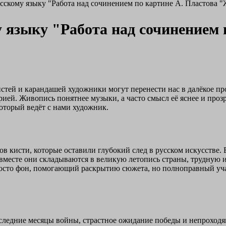
усскому языку "Работа над сочинением по картине А. Пластова "
у языку "Работа над сочинением 
тей и карандашей художники могут перенести нас в далёкое прош
рией. Живопись понятнее музыки, а часто смысл её яснее и прозр
который ведёт с нами художник.
ов кисти, которые оставили глубокий след в русском искусстве.
вместе они складываются в великую летопись страны, трудную и
 просто фон, помогающий раскрытию сюжета, но полноправный уч
следние месяцы войны, страстное ожидание победы и непроходяща