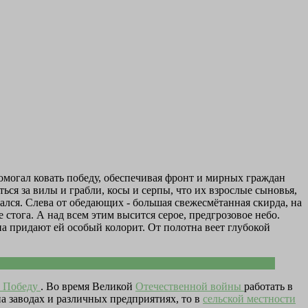
помогал ковать победу, обеспечивая фронт и мирных граждан
ься за вилы и грабли, косы и серпы, что их взрослые сыновья,
стался. Слева от обедающих - большая свежесмётанная скирда, на
стога. А над всем этим высится серое, предгрозовое небо.
а придают ей особый колорит. От полотна веет глубокой
 Победу
. Во время Великой
Отечественной войны
работать в
на заводах и различных предприятиях, то в
сельской местности