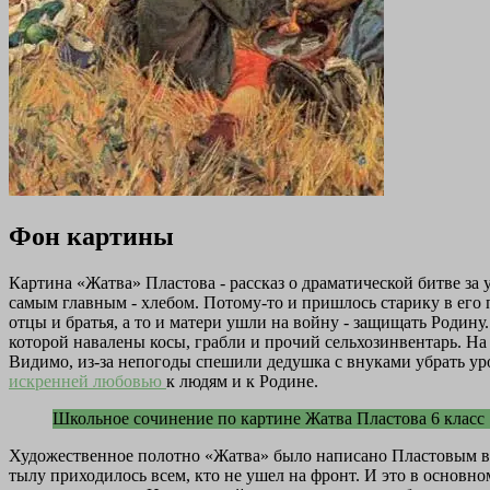
Фон картины
Картина «Жатва» Пластова - рассказ о драматической битве за 
самым главным - хлебом. Потому-то и пришлось старику в его п
отцы и братья, а то и матери ушли на войну - защищать Родину. 
которой навалены косы, грабли и прочий сельхозинвентарь. На 
Видимо, из-за непогоды спешили дедушка с внуками убрать уро
искренней любовью
к людям и к Родине.
Школьное сочинение по картине Жатва Пластова 6 класс
Художественное полотно «Жатва» было написано Пластовым в 1
тылу приходилось всем, кто не ушел на фронт. И это в основн