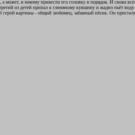
, а может, и некому привести его головку в порядок. И снова вс
т третий из детей припал к глиняному кувшину и жадно пьёт вод
ый герой картины - общий любимец, забавный пёсик. Он пристал