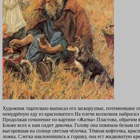
Художник тщательно выписал его заскорузлые, потемневшие от 
немудрёную еду из красноватого На плечи колхозник набросил с
Продолжая сочинение по картине «Жатва» Пластова, обратим вн
Ближе всех к нам сидит девочка. Голову она повязала белым с
выгоревшая на солнце светлая чёлочка. Тёмная кофточка, красн
ложка. Слегка наклонившись к горшку, она ест жидковатую кр