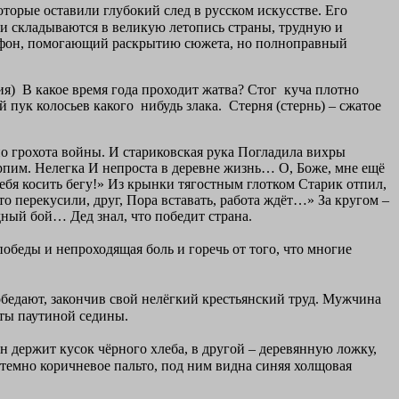
торые оставили глубокий след в русском искусстве. Его
ни складываются в великую летопись страны, трудную и
сто фон, помогающий раскрытию сюжета, но полноправный
) ­ В какое время года проходит жатва? Стог ­ куча плотно
ук колосьев какого ­ нибудь злака. ­ Стерня (стернь) – сжатое
о грохота войны. И стариковская рука Погладила вихры
ерпим. Нелегка И непроста в деревне жизнь… О, Боже, мне ещё
д тебя косить бегу!» Из крынки тягостным глотком Старик отпил,
то перекусили, друг, Пора вставать, работа ждёт…» За кругом –
едный бой… Дед знал, что победит страна.
обеды и непроходящая боль и горечь от того, что многие
обедают, закончив свой нелёгкий крестьянский труд. Мужчина
иты паутиной седины.
 держит кусок чёрного хлеба, в другой – деревянную ложку,
темно­ коричневое пальто, под ним видна синяя холщовая