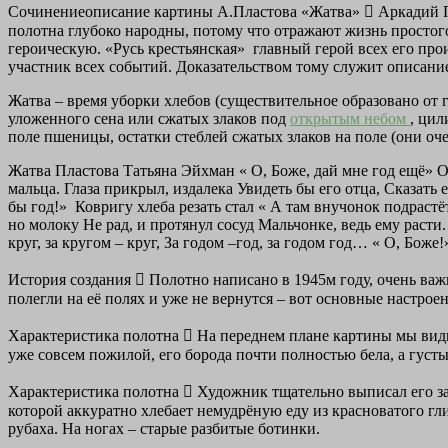
Сочинение­описание картины А.Пластова «Жатва»  Аркадий Пла
полотна глубоко народны, потому что отражают жизнь простог
героическую. «Русь крестьянская» ­ главный герой всех его п
участник всех событий. Доказательством тому служит описан
Жатва – время уборки хлебов (существительное образовано от гла
уложенного сена или сжатых злаков под
открытым небом
, цил
поле пшеницы, остатки стеблей сжатых злаков на поле (они оч
Жатва Пластова Татьяна Эйхман « О, Боже, дай мне год ещё» 
мальца. Глаза прикрыл, издалека Увидеть бы его отца, Сказать
бы год!» ­ Ковригу хлеба резать стал­ « А там внучонок подрас
но молоку Не рад, и протянул сосуд Мальчонке, ведь ему расти
круг, за кругом – круг, За годом –год, за годом­ год… « О, Бо
История создания  Полотно написано в 1945­м году, очень ва
полегли на её полях и уже не вернутся – вот основные настрое
Характеристика полотна  На переднем плане картины мы види
уже совсем пожилой, его борода почти полностью бела, а густ
Характеристика полотна  Художник тщательно выписал его зас
которой аккуратно хлебает немудрёную еду из красноватого гли
рубаха. На ногах – старые разбитые ботинки.