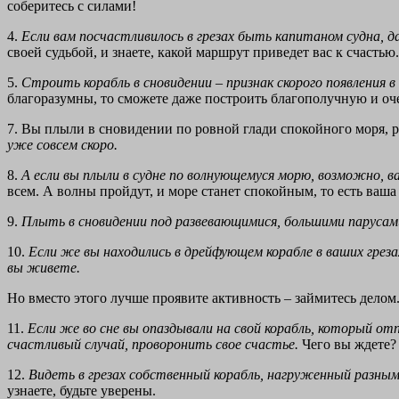
соберитесь с силами!
4.
Если вам посчастливилось в грезах быть капитаном судна, д
своей судьбой, и знаете, какой маршрут приведет вас к счастью
5.
Строить корабль в сновидении – признак скорого появления в
благоразумны, то сможете даже построить благополучную и оч
7. Вы плыли в сновидении по ровной глади спокойного моря, р
уже совсем скоро.
8.
А если вы плыли в судне по волнующемуся морю, возможно
всем. А волны пройдут, и море станет спокойным, то есть ваша
9.
Плыть в сновидении под развевающимися, большими парусам
10.
Если же вы находились в дрейфующем корабле в ваших греза
вы живете.
Но вместо этого лучше проявите активность – займитесь делом
11.
Если же во сне вы опаздывали на свой корабль, который о
счастливый случай, проворонить свое счастье.
Чего вы ждете?
12.
Видеть в грезах собственный корабль, нагруженный разным
узнаете, будьте уверены.