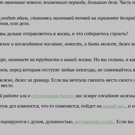
т окончание некоего жизненного периода, большого дела.
Часть 
 уходит вдаль, становясь маленькой точкой на горизонте бескра
ния, или дело.
 вы дальше отправляетесь в жизнь, и что собираетесь строить?
важное и неожиданное послание, новость, а быть может, даже виз
оре, намекает на трудности в вашей жизни.
Но вы сильны, и как
ием, перед которым отступят любые невзгоды, не сомневайтесь в
можно, даже за границу.
Если вы мечтали сменить место своего о
 месте.
й работе или в
собственном бизнесе
вас вскоре ожидают важны
ток дел изменится, что-то поменяется, пойдет на
новый лад
, и 
социируются с духом, духовностью,
внутренней силой
. Если вы