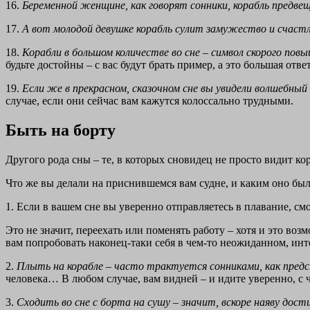
16.
Беременной женщине, как говорят сонники, корабль предве
17.
А вот молодой девушке корабль сулит замужество и счаст
18.
Корабли в большом количестве во сне – символ скорого пов
будьте достойны – с вас будут брать пример, а это большая отве
19.
Если же в прекрасном, сказочном сне вы увидели волшебны
случае, если они сейчас вам кажутся колоссально трудными.
Быть на борту
Другого рода сны – те, в которых сновидец не просто видит кор
Что же вы делали на приснившемся вам судне, и каким оно бы
1. Если в вашем сне вы уверенно отправляетесь в плавание, с
Это не значит, переехать или поменять работу – хотя и это во
вам попробовать наконец-таки себя в чем-то неожиданном, инт
2.
Плыть на корабле – часто трактуется сонниками, как пред
человека… В любом случае, вам видней – и идите уверенно, с
3.
Сходить во сне с борта на сушу – значит, вскоре наяву дос