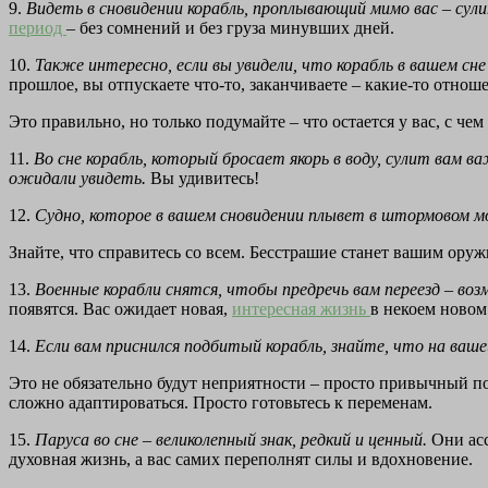
9.
Видеть в сновидении корабль, проплывающий мимо вас – сули
период
– без сомнений и без груза минувших дней.
10.
Также интересно, если вы увидели, что корабль в вашем сне
прошлое, вы отпускаете что-то, заканчиваете – какие-то отноше
Это правильно, но только подумайте – что остается у вас, с чем
11.
Во сне корабль, который бросает якорь в воду, сулит вам 
ожидали увидеть.
Вы удивитесь!
12.
Судно, которое в вашем сновидении плывет в штормовом м
Знайте, что справитесь со всем. Бесстрашие станет вашим оруж
13.
Военные корабли снятся, чтобы предречь вам переезд – воз
появятся. Вас ожидает новая,
интересная жизнь
в некоем новом
14.
Если вам приснился подбитый корабль, знайте, что на ваше
Это не обязательно будут неприятности – просто привычный по
сложно адаптироваться. Просто готовьтесь к переменам.
15.
Паруса во сне – великолепный знак, редкий и ценный.
Они ас
духовная жизнь, а вас самих переполнят силы и вдохновение.