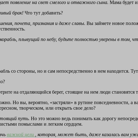
щает появление на свет смелого и отважного сына.
Мама будет и
ливый брак!
Что тут добавить?
ышения, почета, признания и даже славы.
Вы займете новое полож
тственность.
й корабль, плывущий по небу, будьте полностью уверены в том, 
абль со стороны, но и сам непосредственно в нем находится. Тут
ло?
мотрите на отдаляющийся берег, стоящие на нем люди становятс
зможно. Но вы, вероятно, «застряли» в рутине повседневности, а
ересном, творческом, или открыть свое дело?
стоящий путь.
Но это можно ведь понимать как дорогу непосредст
 чистыми помыслами и легким сердцем.
тичь
важной цели
, которая, может быть, даже казалась вам уж