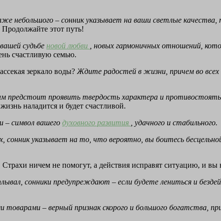
аже небольшого – сонник указывает на ваши светлые качества, 
. Продолжайте этот путь!
 вашей судьбе
новой любви
, новых гармоничных отношений, кот
ень счастливую семью.
ассекая зеркало воды?
Ждите радостей в жизни, причем во всех
, вам предстоит проявить твердость характера и противостоя
 жизнь наладится и будет счастливой.
и – символ вашего
духовного развития
, удачного и стабильного.
х, сонник указывает на то, что вероятно, вы боитесь бесцельно
. Страхи ничем не помогут, а действия исправят ситуацию, и вы
тплывал, сонники предупреждают – если будете лениться и безд
и товарами – верный признак скорого и большого богатства, пр