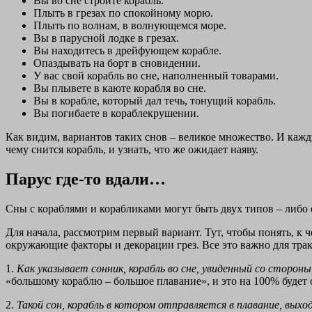
Вы во сне строите корабль.
Плыть в грезах по спокойному морю.
Плыть по волнам, в волнующемся море.
Вы в парусной лодке в грезах.
Вы находитесь в дрейфующем корабле.
Опаздывать на борт в сновидении.
У вас свой корабль во сне, наполненный товарами.
Вы плывете в каюте корабля во сне.
Вы в корабле, который дал течь, тонущий корабль.
Вы погибаете в кораблекрушении.
Как видим, вариантов таких снов – великое множество. И кажд
чему снится корабль, и узнать, что же ожидает наяву.
Парус где-то вдали…
Сны с кораблями и корабликами могут быть двух типов – либо с
Для начала, рассмотрим первый вариант. Тут, чтобы понять, к
окружающие факторы и декорации грез. Все это важно для трак
1.
Как указывает сонник, корабль во сне, увиденный со сторон
«большому кораблю – большое плавание», и это на 100% будет 
2.
Такой сон, корабль в котором отправляется в плавание, выхо