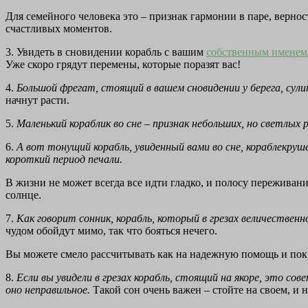
Для семейного человека это – признак гармонии в паре, верно
счастливых моментов.
3. Увидеть в сновидении корабль с вашим
собственным имене
Уже скоро грядут перемены, которые поразят вас!
4.
Большой фрегат, стоящий в вашем сновидении у берега, сули
начнут расти.
5.
Маленький кораблик во сне – признак небольших, но светлых 
6.
А вот тонущий корабль, увиденный вами во сне, кораблекр
короткий период печали.
В жизни не может всегда все идти гладко, и полосу переживани
солнце.
7.
Как говорит сонник, корабль, который в грезах величественн
чудом обойдут мимо, так что бояться нечего.
Вы можете смело рассчитывать как на надежную помощь и по
8.
Если вы увидели в грезах корабль, стоящий на якоре, это со
оно неправильное.
Такой сон очень важен – стойте на своем, и н