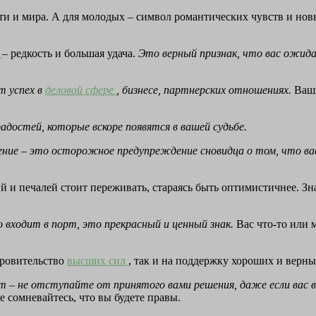
сти и мира. А для молодых – символ романтических чувств и но
м
– редкость и большая удача.
Это верный признак, что вас ожидае
т успех в
деловой сфере
, бизнесе, партнерских отношениях.
Ваши
радостей, которые вскоре появятся в вашей судьбе.
ушение – это осторожное предупреждение сновидца о том, что в
й и печалей стоит переживать, стараясь быть оптимистичнее. Зна
о входит в порт, это прекрасный и ценный знак.
Вас что-то или 
кровительство
высших сил
, так и на поддержку хороших и верны
вет – не отступайте от принятого вами решения, даже если вас 
е сомневайтесь, что вы будете правы.