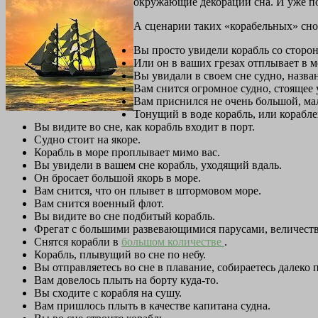
окружающие декорации сна. И уже п
А сценарии таких «корабельных» сн
Вы просто увидели корабль со сторон
Или он в ваших грезах отплывает в м
Вы увидали в своем сне судно, назв
Вам снится огромное судно, стоящее у
Вам приснился не очень большой, ма
Тонущий в воде корабль, или корабл
Вы видите во сне, как корабль входит в порт.
Судно стоит на якоре.
Корабль в море проплывает мимо вас.
Вы увидели в вашем сне корабль, уходящий вдаль.
Он бросает большой якорь в море.
Вам снится, что он плывет в штормовом море.
Вам снится военный флот.
Вы видите во сне подбитый корабль.
Фрегат с большими развевающимися парусами, величест
Снятся корабли в
большом количестве
.
Корабль, плывущий во сне по небу.
Вы отправляетесь во сне в плавание, собираетесь далеко 
Вам довелось плыть на борту куда-то.
Вы сходите с корабля на сушу.
Вам пришлось плыть в качестве капитана судна.