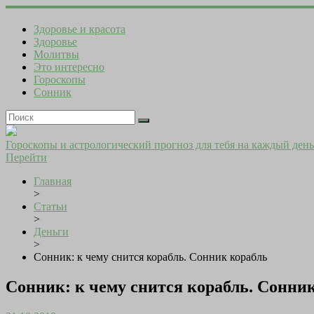
Здоровье и красота
Здоровье
Молитвы
Это интересно
Гороскопы
Сонник
Гороскопы и астрологический прогноз для тебя на каждый день
Перейти
Главная
>
Статьи
>
Деньги
>
Сонник: к чему снится корабль. Сонник корабль
Сонник: к чему снится корабль. Сонни