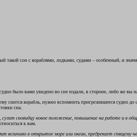
ый такой сон с кораблями, лодками, судами – особенный, и знач
удно было вами увидено во сне издали, в стороне, либо же вы н
 чему снится корабль, нужно вспомнить пригрезившееся судно до
товки сна.
ы, сулит сновидцу новое положение, повышение на работе и в об
относиться к вам.
дит величаво в открытое море или океан, предрекает спящему че