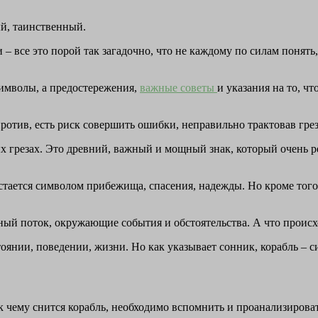
й, таинственный.
 все это порой так загадочно, что не каждому по силам понять,
 символы, а предостережения,
важные советы
и указания на то, ч
против, есть риск совершить ошибки, неправильно трактовав гре
грезах. Это древний, важный и мощный знак, который очень ред
остается символом прибежища, спасения, надежды. Но кроме тог
нный поток, окружающие события и обстоятельства. А что происхо
оянии, поведении, жизни. Но как указывает сонник, корабль – с
к чему снится корабль, необходимо вспомнить и проанализироват