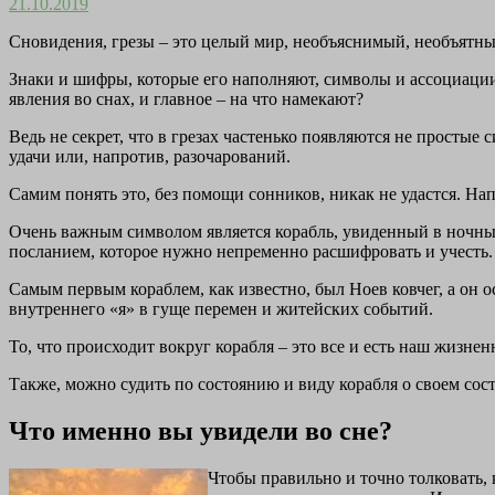
21.10.2019
Сновидения, грезы – это целый мир, необъяснимый, необъятны
Знаки и шифры, которые его наполняют, символы и ассоциации –
явления во снах, и главное – на что намекают?
Ведь не секрет, что в грезах частенько появляются не простые
удачи или, напротив, разочарований.
Самим понять это, без помощи сонников, никак не удастся. На
Очень важным символом является корабль, увиденный в ночных 
посланием, которое нужно непременно расшифровать и учесть.
Самым первым кораблем, как известно, был Ноев ковчег, а он 
внутреннего «я» в гуще перемен и житейских событий.
То, что происходит вокруг корабля – это все и есть наш жизне
Также, можно судить по состоянию и виду корабля о своем сост
Что именно вы увидели во сне?
Чтобы правильно и точно толковать, 