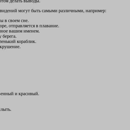
отом делать выводы.
овидений могут быть самыми различными, например:
ы в своем сне.
оре, отправляется в плавание.
анное вашим именем.
 берега.
ленький кораблик.
екрушение.
венный и красивый.
плыть.