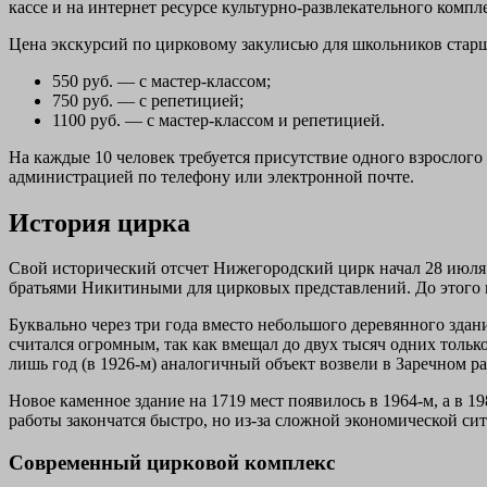
кассе и на интернет ресурсе культурно-развлекательного компл
Цена экскурсий по цирковому закулисью для школьников старше 
550 руб. — с мастер-классом;
750 руб. — с репетицией;
1100 руб. — с мастер-классом и репетицией.
На каждые 10 человек требуется присутствие одного взрослого
администрацией по телефону или электронной почте.
История цирка
Свой исторический отсчет Нижегородский цирк начал 28 июля 1
братьями Никитиными для цирковых представлений. До этого в
Буквально через три года вместо небольшого деревянного зда
считался огромным, так как вмещал до двух тысяч одних только
лишь год (в 1926-м) аналогичный объект возвели в Заречном р
Новое каменное здание на 1719 мест появилось в 1964-м, а в 1
работы закончатся быстро, но из-за сложной экономической с
Современный цирковой комплекс