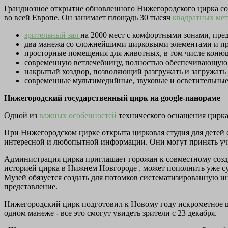
Грандиозное открытие обновленного Нижегородского цирка сос
во всей Европе. Он занимает площадь 30 тысяч
квадратных ме
зрительный зал
на 2000 мест с комфортными зонами, пре
два манежа со сложнейшими цирковыми элементами и п
просторные помещения для животных, в том числе конюш
современную ветлечебницу, полностью обеспечивающую
накрытый хоздвор, позволяющий разгружать и загружать
современные мультимедийные, звуковые и осветительные
Нижегородский государственный цирк на google-панораме
Одной из
важных особенностей
технического оснащения цирка
При Нижегородском цирке открыта цирковая студия для детей с
интересной и любопытной информации. Они могут принять уча
Администрация цирка приглашает горожан к совместному созд
историей цирка в Нижнем Новгороде , может пополнить уже с
Музей обязуется создать для потомков систематизированную и
представление.
Нижегородский цирк подготовил к Новому году искрометное ш
одном манеже - все это смогут увидеть зрители с 23 декабря.