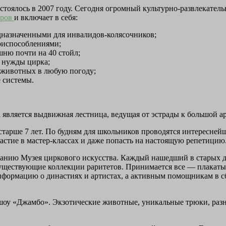
тоялось в 2007 году. Сегодня огромный культурно-развлекатель
тров
и включает в себя:
дназначенными для инвалидов-колясочников;
риспособлениями;
ню почти на 40 стойл;
 нужды цирка;
 животных в любую погоду;
 системы.
 является выдвижная лестница, ведущая от эстрады к большой ар
тарше 7 лет. По будням для школьников проводятся интереснейш
стие в мастер-классах и даже попасть на настоящую репетицию
анию Музея циркового искусства. Каждый нашедший в старых д
уществующие коллекции раритетов. Принимается все — плакаты
нформацию о династиях и артистах, а активным помощникам в с
оу «Джамбо». Экзотические животные, уникальные трюки, разно