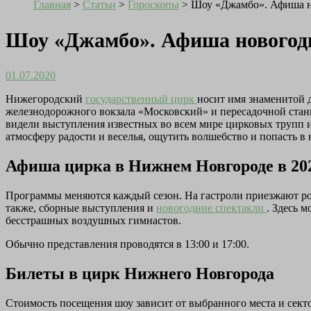
Главная
>
Статьи
>
Гороскопы
>
Шоу «Джамбо». Афиша н
Шоу «Джамбо». Афиша новогодн
01.07.2020
Нижегородский
государственный цирк
носит имя знаменитой 
железнодорожного вокзала «Московский» и пересадочной стан
видели выступления известных во всем мире цирковых трупп и
атмосферу радости и веселья, ощутить волшебство и попасть в 
Афиша цирка в Нижнем Новгороде в 202
Программы меняются каждый сезон. На гастроли приезжают ро
также, сборные выступления и
новогодние спектакли
. Здесь 
бесстрашных воздушных гимнастов.
Обычно представления проводятся в 13:00 и 17:00.
Билеты в цирк Нижнего Новгорода
Стоимость посещения шоу зависит от выбранного места и сект