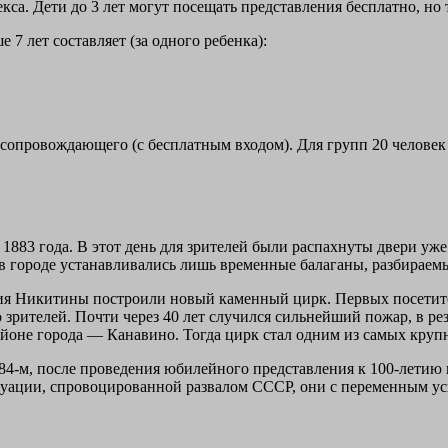
екса. Дети до 3 лет могут посещать представления бесплатно, но
7 лет составляет (за одного ребенка):
 сопровождающего (с бесплатным входом). Для групп 20 человек
883 года. В этот день для зрителей были распахнуты двери уже
 городе устанавливались лишь временные балаганы, разбираемы
ния Никитины построили новый каменный цирк. Первых посетите
 зрителей. Почти через 40 лет случился сильнейший пожар, в рез
айоне города — Канавино. Тогда цирк стал одним из самых крупн
984-м, после проведения юбилейного представления к 100-летию 
итуации, спровоцированной развалом СССР, они с переменным ус