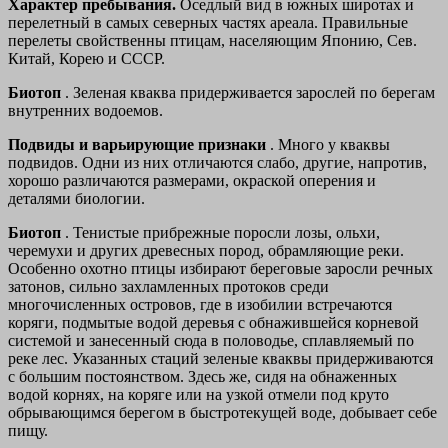
Характер пребывания.
Оседлый вид в южных широтах и
перелетный в самых северных частях ареала. Правильные
перелеты свойственны птицам, населяющим Японию, Сев.
Китай, Корею и СССР.
Биотоп
. Зеленая кваква придерживается зарослей по берегам
внутренних водоемов.
Подвиды и варьирующие признаки
. Много у кваквы
подвидов. Одни из них отличаются слабо, другие, напротив,
хорошо различаются размерами, окраской оперения и
деталями биологии.
Биотоп
. Тенистые прибрежные поросли лозы, ольхи,
черемухи и других древесных пород, обрамляющие реки.
Особенно охотно птицы избирают береговые заросли речных
затонов, сильно захламленных протоков среди
многочисленных островов, где в изобилии встречаются
коряги, подмытые водой деревья с обнажившейся корневой
системой и занесенный сюда в половодье, сплавляемый по
реке лес. Указанных стаций зеленые кваквы придерживаются
с большим постоянством. Здесь же, сидя на обнаженных
водой корнях, на коряге или на узкой отмели под круто
обрывающимся берегом в быстротекущей воде, добывает себе
пищу.