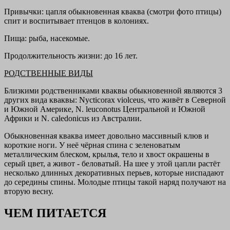
Привычки:
цапля обыкновенная кваква (смотри фото птицы)
спит и воспитывает птенцов в колониях.
Пища:
рыба, насекомые.
Продолжительность жизни:
до 16 лет.
РОДСТВЕННЫЕ ВИДЫ
Близкими родственниками кваквы обыкновенной являются 3
других вида кваквы: Nycticorax violceus, что живёт в Северной
и Южной Америке, N. leuconotus Центральной и Южной
Африки и N. caledonicus из Австралии.
Обыкновенная кваква имеет довольно массивный клюв и
короткие ноги. У неё чёрная спина с зеленоватым
металлическим блеском, крылья, тело и хвост окрашены в
серый цвет, а живот - беловатый. На шее у этой цапли растёт
несколько длинных декоративных перьев, которые ниспадают
до середины спины. Молодые птицы такой наряд получают на
вторую весну.
ЧЕМ ПИТАЕТСЯ