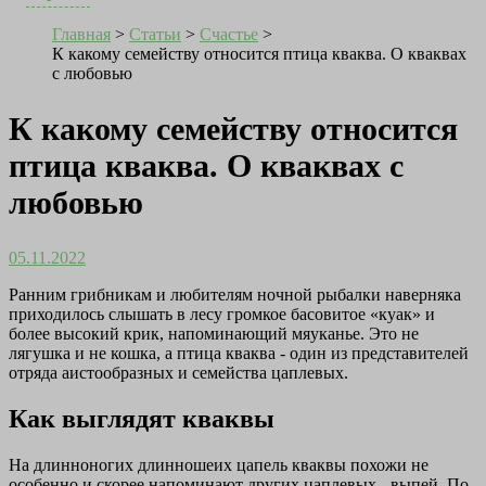
Главная
>
Статьи
>
Счастье
>
К какому семейству относится птица кваква. О кваквах
с любовью
К какому семейству относится
птица кваква. О кваквах с
любовью
05.11.2022
Ранним грибникам и любителям ночной рыбалки наверняка
приходилось слышать в лесу громкое басовитое «куак» и
более высокий крик, напоминающий мяуканье. Это не
лягушка и не кошка, а птица кваква - один из представителей
отряда аистообразных и семейства цаплевых.
Как выглядят кваквы
На длинноногих длинношеих цапель кваквы похожи не
особенно и скорее напоминают других цаплевых - выпей. По