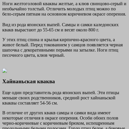
Ноги желтоголовой кваквы желтые, а клюв свинцово-серый и
необычайно толстый. Отличить молодых птиц можно по
бело-серым пятнам на основном коричневом окрасе оперения.
Вид из рода японских выпей. Самцы и самки каледонских
квакв вырастают до 55-65 см и весят около 800 г.
У этих птиц спина и крылья кирпично-красного цвета, а
живот белый. Перед токованием у самцов появляется черная
шапочка с декоративными перьями на затылке. Ноги птиц
песочного цвета, клюв черный.
Хайнаньская кваква
Еще один представитель рода японских выпей. Эти птицы
меньше своих родственников, средний рост хайнаньской
кваквы составляет 54-56 см.
В отличие от других квакв самцы и самки вида имеют
некоторые отличия в окрасе оперения. Особи обоих полов
черно-коричневые с коричневым брюхом, испещренным
продольными белыми полосами. Горло птиц белое, а боковые