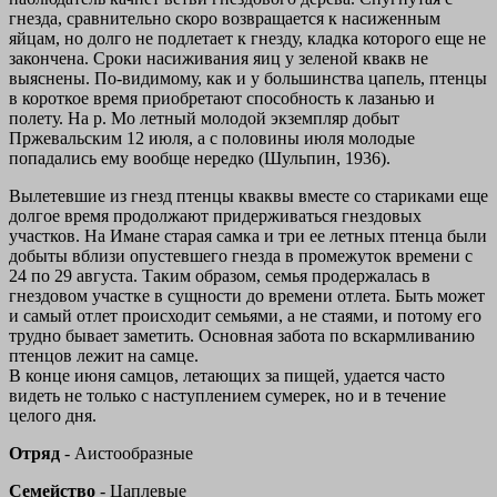
гнезда, сравнительно скоро возвращается к насиженным
яйцам, но долго не подлетает к гнезду, кладка которого еще не
закончена. Сроки насиживания яиц у зеленой квакв не
выяснены. По-видимому, как и у большинства цапель, птенцы
в короткое время приобретают способность к лазанью и
полету. На р. Мо летный молодой экземпляр добыт
Пржевальским 12 июля, а с половины июля молодые
попадались ему вообще нередко (Шульпин, 1936).
Вылетевшие из гнезд птенцы кваквы вместе со стариками еще
долгое время продолжают придерживаться гнездовых
участков. На Имане старая самка и три ее летных птенца были
добыты вблизи опустевшего гнезда в промежуток времени с
24 по 29 августа. Таким образом, семья продержалась в
гнездовом участке в сущности до времени отлета. Быть может
и самый отлет происходит семьями, а не стаями, и потому его
трудно бывает заметить. Основная забота по вскармливанию
птенцов лежит на самце.
В конце июня самцов, летающих за пищей, удается часто
видеть не только с наступлением сумерек, но и в течение
целого дня.
Отряд
-
Аистообразные
Семейство
-
Цаплевые