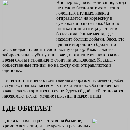
Вне периода вскармливания, когда
не нужно беспокоиться о вечно
голодных птенцах, кваква
отправляется на кормёжку в
сумерках и рано утром. Часто в
поисках пищи птица улетает в
более отдалённые места, где
находит больше добычи. Здесь эта
цапля неторопливо бродит по
мелководью и ловит неосторожную рыбу. Кваква часто
забирается на глубину и плавает, в отличие от , которая во
время охоты неподвижно стоит на мелководье. Кваквы -
общественные птицы, но на охоту они отправляются в
одиночку.
Пища этой птицы состоит главным образом из мелкой рыбы,
лягушек, водных насекомых и их личинок. Обыкновенная
кваква часто кормится на суше. Здесь её добычей становятся
насекомые, пауки, мелкие грызуны и даже птицы.
ГДЕ ОБИТАЕТ
Цапля кваква встречается во всём мире,
кроме Австралии, и гнездуется в различных