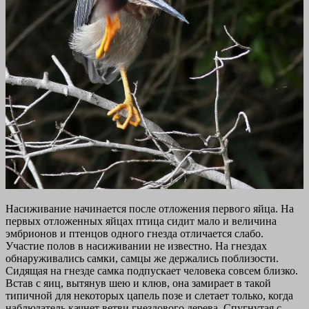
Насиживание начинается после отложения первого яйца. На
первых отложенных яйцах птица сидит мало и величина
эмбрионов и птенцов одного гнезда отличается слабо.
Участие полов в насиживании не известно. На гнездах
обнаруживались самки, самцы же держались поблизости.
Сидящая на гнезде самка подпускает человека совсем близко.
Встав с яиц, вытянув шею и клюв, она замирает в такой
типичной для некоторых цапель позе и слетает только, когда
наблюдатель качнет ветви гнездового дерева. Спугнутая с