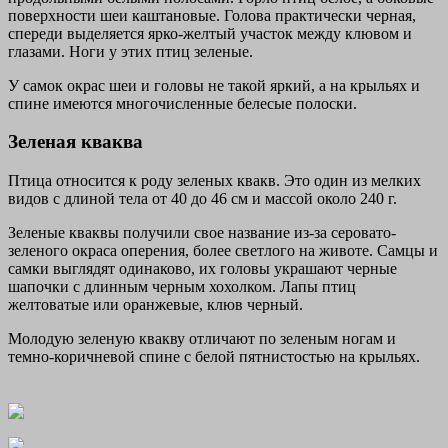
поверхности шеи каштановые. Голова практически черная,
спереди выделяется ярко-желтый участок между клювом и
глазами. Ноги у этих птиц зеленые.
У самок окрас шеи и головы не такой яркий, а на крыльях и
спине имеются многочисленные белесые полоски.
Зеленая кваква
Птица относится к роду зеленых квакв. Это один из мелких
видов с длиной тела от 40 до 46 см и массой около 240 г.
Зеленые кваквы получили свое название из-за серовато-
зеленого окраса оперения, более светлого на животе. Самцы и
самки выглядят одинаково, их головы украшают черные
шапочки с длинным черным хохолком. Лапы птиц
желтоватые или оранжевые, клюв черный.
Молодую зеленую квакву отличают по зеленым ногам и
темно-коричневой спине с белой пятнистостью на крыльях.