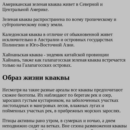
Американская зеленая кваква живет в Северной и
Центральной Америке.
Зеленая кваква распространена по всему тропическому и
субтропическому поясу земли.
Каледонская кваква в отличие от обыкновенной живет
исключительно в Австралии и островных государствах
Полинезии и Юго-Восточной Азии.
Хайнаньская кваква - эндемик китайской провинции
Хайнань, также как галапагосская зеленая кваква встречается
только на Галапагосских островах.
Образ жизни кваквы
Несмотря на такие разные ареалы все кваквы предпочитают
схожие биотопы. Их наблюдают по берегам рек и озер,
заросших густым кустарником, на заболоченных участках
листопадных и мангровых лесов, влажных лугах и
пойменных участках рек, в прибрежных морских зарослях.
Птицы активны рано утром, в сумерках и ночью, а днем
неподвижно сидят на ветках. Вне сезона размножения кваквы