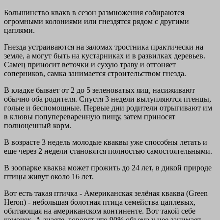
Большинство квакв в сезон размножения собираются
огромными колониями или гнездятся рядом с другими
цаплями.
Гнезда устраиваются на заломах тростника практически на
земле, а могут быть на кустарниках и в развилках деревьев.
Самец приносит веточки и сухую траву и отгоняет
соперников, самка занимается строительством гнезда.
В кладке бывает от 2 до 5 зеленоватых яиц, насиживают
обычно оба родителя. Спустя 3 недели вылупляются птенцы,
голые и беспомощные. Первые дни родители отрыгивают им
в клювы попупереваренную пищу, затем приносят
полноценный корм.
В возрасте 3 недель молодые кваквы уже способны летать и
еще через 2 недели становятся полностью самостоятельными.
В зоопарке кваква может прожить до 24 лет, в дикой природе
птицы живут около 16 лет.
Вот есть такая птичка - Американская зелёная кваква (Green
Heron) - небольшая болотная птица семейства цаплевых,
обитающая на американском континенте. Вот такой себе
комочек. А знаете, говорят что 90% объема у нее занимает