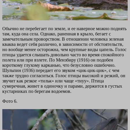
Обычно не перебегает по земле, и ее наверное можно поднять
там, куда она села. Однако, раненная в крыло, бегает с
замечательным проворством. В отношении человека зеленая
кваква ведет себя различно, в зависимости от обстоятельств,
но вообще менее осторожна, чем крупные виды цапель. Голос
птицы удается слышать довольно часто во время спокойного
полета или при взлете. По Мензбиру (1916) он подобен
короткому глухому карканью, что безусловно ошибочно.
Шульпин (1936) передает его звуком «цик-цик-цик», с чем
также трудно согласиться. Голос птицы высокий и резкий, он
звучит как резкое «тильк» или чаще «тиуу». Птица
сумеречная, живет в одиночку и парами, держится в густых
кустарниках по берегам водоемов.
Фото 6.