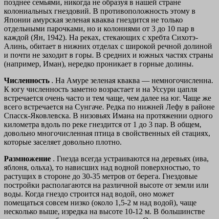
позднее семьями, никогда не образуя в нашей стране
колониальных гнездовий. В противоположность этому в
Японии амурская зеленая кваква гнездится не только
отдельными парочками, но и колониями от 3 до 10 пар в
каждой (Ян, 1942). На реках, стекающих с хребта Сихотэ-
Алинь, обитает в нижних отделах с широкой речной долиной
и почти не заходит в горы. В средних и южных частях страны
(например, Иман), нередко проникает в горные долины.
Численность
. На Амуре зеленая кваква — немногочисленна.
К югу численность заметно возрастает и на Уссури цапля
встречается очень часто и тем чаще, чем далее на юг. Чаще же
всего встречается на Сунгаче. Редка по нижней Лефу в районе
Спасск-Яковлевска. В низовьях Имана на протяжении одного
километра вдоль по реке гнездится от 1 до 3 пар. В общем,
довольно многочисленная птица в свойственных ей стациях,
которые заселяет довольно плотно.
Размножение
. Гнезда всегда устраиваются на деревьях (ива,
яблоня, ольха), то нависших над водной поверхностью, то
растущих в стороне до 30-35 метров от берега. Гнездовые
постройки располагаются на различной высоте от земли или
воды. Когда гнездо строится над водой, оно может
помещаться совсем низко (около 1,5-2 м над водой), чаще
несколько выше, изредка на высоте 10-12 м. В большинстве