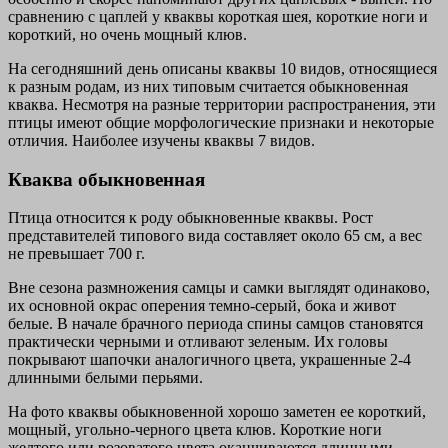
сравнению с цаплей у кваквы короткая шея, короткие ноги и
короткий, но очень мощный клюв.
На сегодняшний день описаны кваквы 10 видов, относящиеся
к разным родам, из них типовым считается обыкновенная
кваква. Несмотря на разные территории распространения, эти
птицы имеют общие морфологические признаки и некоторые
отличия. Наиболее изучены кваквы 7 видов.
Кваква обыкновенная
Птица относится к роду обыкновенные кваквы. Рост
представителей типового вида составляет около 65 см, а вес
не превышает 700 г.
Вне сезона размножения самцы и самки выглядят одинаково,
их основной окрас оперения темно-серый, бока и живот
белые. В начале брачного периода спины самцов становятся
практически черными и отливают зеленым. Их головы
покрывают шапочки аналогичного цвета, украшенные 2-4
длинными белыми перьями.
На фото кваквы обыкновенной хорошо заметен ее короткий,
мощный, угольно-черного цвета клюв. Короткие ноги
желтого или розоватого цвета оканчиваются длинными