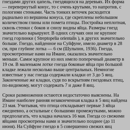
гнездами других цапель, гнездящихся на деревьях. Их форма
— перевернутый конус, то с очень крутыми, то напротив, с
пологими стенками. Часть тонких веточек расходится
радиально из вершины конуса, где скреплены небольшим
количеством глины или помета птицы. Постройка неплотная,
сквозь стенки с боков и снизу видны яйца. Размеры гнезд
значительно варьируют. В одних случаях они не крупнее
гнезд горлинки (
Streptopelia orientalis
), в других значительно
больше. Гнездо, найденное на Суйфуне, имело диаметр в 28
см, при глубине лотка — 6 см (Шульпин, 1936). Гнезда,
просмотренные нами на Имане, оказались значительно
меньше. Самое крупное из них имело поперечный диаметр в
19 см. В маленьком лотке гнезда боковые яйца при большой
кладке лежали несколько выше центральных. Немногие
известные у нас гнезда содержали кладки от 3 до 5 яиц.
Законченные же кладки, судя по вскрытиям гнездовых птиц,
по-видимому, могут содержать 7 и даже 8 яиц.
Сроки размножения остаются недостаточно выяснены. На
Имане наиболее ранняя незаконченная кладка в 5 яиц найдена
23 мая. Учитывая, что птица откладывает первые 3 яйца
ежедневно, а остальные с большими промежутками, можно
предполагать, что кладка началась 16 мая. Гнезда со свежими
яйцами просмотрены нами и значительно позднее (до 11
июня). На Суйфуне гнездо в 5 совершенно свежих яиц