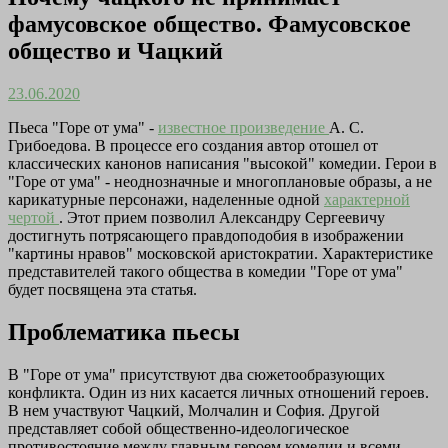
фамусовское общество. Фамусовское
общество и Чацкий
23.06.2020
Пьеса "Горе от ума" -
известное произведение
А. С.
Грибоедова. В процессе его создания автор отошел от
классических канонов написания "высокой" комедии. Герои в
"Горе от ума" - неоднозначные и многоплановые образы, а не
карикатурные персонажи, наделенные одной
характерной
чертой
. Этот прием позволил Александру Сергеевичу
достигнуть потрясающего правдоподобия в изображении
"картины нравов" московской аристократии. Характеристике
представителей такого общества в комедии "Горе от ума"
будет посвящена эта статья.
Проблематика пьесы
В "Горе от ума" присутствуют два сюжетообразующих
конфликта. Один из них касается личных отношений героев.
В нем участвуют Чацкий, Молчалин и София. Другой
представляет собой общественно-идеологическое
противостояние между главным героем комедии и всеми