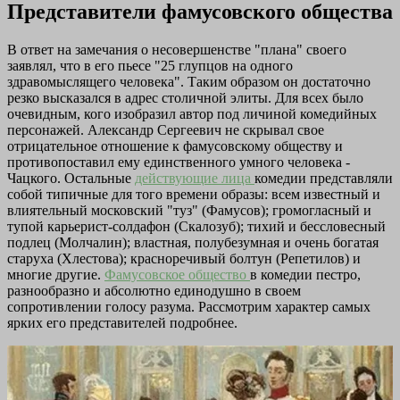
Представители фамусовского общества
В ответ на замечания о несовершенстве "плана" своего
заявлял, что в его пьесе "25 глупцов на одного
здравомыслящего человека". Таким образом он достаточно
резко высказался в адрес столичной элиты. Для всех было
очевидным, кого изобразил автор под личиной комедийных
персонажей. Александр Сергеевич не скрывал свое
отрицательное отношение к фамусовскому обществу и
противопоставил ему единственного умного человека -
Чацкого. Остальные
действующие лица
комедии представляли
собой типичные для того времени образы: всем известный и
влиятельный московский "туз" (Фамусов); громогласный и
тупой карьерист-солдафон (Скалозуб); тихий и бессловесный
подлец (Молчалин); властная, полубезумная и очень богатая
старуха (Хлестова); красноречивый болтун (Репетилов) и
многие другие.
Фамусовское общество
в комедии пестро,
разнообразно и абсолютно единодушно в своем
сопротивлении голосу разума. Рассмотрим характер самых
ярких его представителей подробнее.