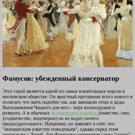
Фамусов: убежденный консерватор
Этот герой является одной из самых влиятельных персон в
московском обществе. Он яростный противник всего нового и
полагает, что жить надобно так, как завещали отцы и деды.
Высказывания Чацкого для него - верх вольнодумия и
разврата. А в обычных
человеческих пороках
(пьянстве, лжи,
угодничестве, лицемерии) он не видит ничего
предосудительного. Например, он заявляет о себе, что
"монашеским известен поведеньем", однако перед этим
заигрывает с Лизой. Для Фамусова синонимом слова "порок"