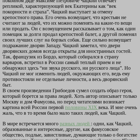
покойном дяде Максиме Петровиче Чацкий отвечает
репликой, характеризующей век Екатерины как “век
покорности и страха”. Чацкий выступает за отмену
крепостного права. Его очень возмущает, что крестьян не
считают за людей, что их можно поменять на какие-то вещи
или продать. Он с возмущением рассказывает о том, как один
помещик за долги продал крепостной балет, а другой поменял
своих лучших слуг на борзых собак. Еще сильно возмущает
подражание дворян Западу. Чацкий заметил, что двери
дворянских домов всегда открыты для иностранных гостей.
Так, французик из Бордо, который собирался в страну
варваров, встретил в России самый теплый прием и не
обнаружил здесь “ни звука русского, ни русского лица”. Но
Чацкий не мог изменить людей, окружающих его, ведь ему
противостояли не отдельные личности, а весь дворянский
быт.
В своем произведении Грибоедов сумел создать образ героя,
который борется за права людей. Хоть автор описывает только
Москву и дом Фамусова, но перед читателями возникает
картина всей России первой
половины XIX
века. И мне очень
жаль, что в то время было мало таких людей, как Чацкий.
В мире встречается много
разных людей
: одни, как Чацкий,
образованные и интересные, другие, как фамусовское
общество, подлые, завистливые, думающие только о богатстве