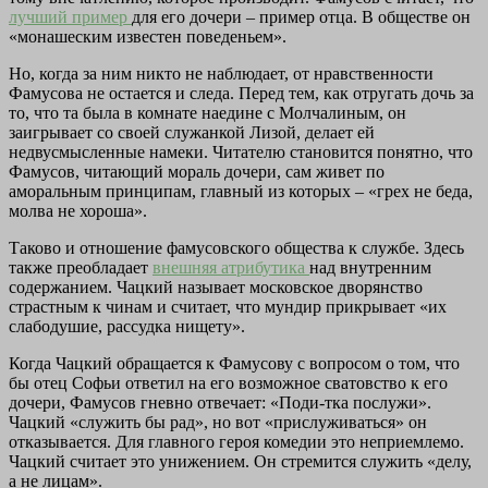
лучший пример
для его дочери – пример отца. В обществе он
«монашеским известен поведеньем».
Но, когда за ним никто не наблюдает, от нравственности
Фамусова не остается и следа. Перед тем, как отругать дочь за
то, что та была в комнате наедине с Молчалиным, он
заигрывает со своей служанкой Лизой, делает ей
недвусмысленные намеки. Читателю становится понятно, что
Фамусов, читающий мораль дочери, сам живет по
аморальным принципам, главный из которых – «грех не беда,
молва не хороша».
Таково и отношение фамусовского общества к службе. Здесь
также преобладает
внешняя атрибутика
над внутренним
содержанием. Чацкий называет московское дворянство
страстным к чинам и считает, что мундир прикрывает «их
слабодушие, рассудка нищету».
Когда Чацкий обращается к Фамусову с вопросом о том, что
бы отец Софьи ответил на его возможное сватовство к его
дочери, Фамусов гневно отвечает: «Поди-тка послужи».
Чацкий «служить бы рад», но вот «прислуживаться» он
отказывается. Для главного героя комедии это неприемлемо.
Чацкий считает это унижением. Он стремится служить «делу,
а не лицам».