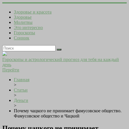
Здоровье и красота
Здоровье
Молитвы
Это интересно
Гороскопы
Сонник
Гороскопы и астрологический прогноз для тебя на каждый
день
Перейти
Главная
>
Статьи
>
Деньги
>
Почему чацкого не принимает фамусовское общество.
Фамусовское общество и Чацкий
Почему чацкого не принимает