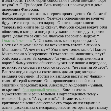
и знатности. Таких людей сопоставил в своей комедии “Горе
от ума” А.С. Грибоедов. Весь конфликт происходит в доме
дворянина Фамусова.
Фамусов - один из главных героев произведения. Он богатый
необразованный человек. Фамусова совершенно не волнует
будущее его страны, его народа. Он ненавидит книги:
“забрать все книги бы да сжечь”. Фамусов создал вокруг себя
общество, в котором люди распускают сплетни друг против
друга, делая это за спиной. Фамусов говорит о Чацком: “
Опасный человек
”, “Он вольность хочет проповедать”.
София о Чацком: “Желчь на всех излить готов”. Чацкий о
Молчалине: “А чем не муж? Ума в нем только мало”. Платон
Михайлович о Загорецком: “Отъявленный мошенник, плут”.
Хлёстова считает Загорецкого “лгунишкой, картежником и
вором”. Фамусовское общество ругает все новое и передовое,
но никто не смотрит на себя со стороны, “не замечая об себе”.
Все эти люди живут на свете лишь для интриг, которые
выглядят безумием. Против их взглядов выступает Чацкий -
главный герой комедии. Он - проповедник новой жизни,
защитник передовых идей. Александр Андреевич - умный,
искренний,
благородный человек
. Еще он очень
мужественный и решительный. Подтверждением тому -
монолог Чацкого “А судьи кто?..”. Помните, как он
критиковал высшее общество с его старыми взглядами на
жизнь, рассказывал о несправедливости, которая царит между