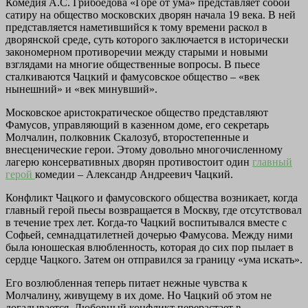
Комедия А.С. Грибоедова «Горе от ума» представляет собой
сатиру на общество московских дворян начала 19 века. В ней
представляется наметившийся к тому времени раскол в
дворянской среде, суть которого заключается в исторически
закономерном противоречии между старыми и новыми
взглядами на многие общественные вопросы. В пьесе
сталкиваются Чацкий и фамусовское общество – «век
нынешний» и «век минувший».
Московское аристократическое общество представляют
Фамусов, управляющий в казенном доме, его секретарь
Молчалин, полковник Скалозуб, второстепенные и
внесценические герои. Этому довольно многочисленному
лагерю консервативных дворян противостоит один
главный
герой
комедии – Александр Андреевич Чацкий.
Конфликт Чацкого и фамусовского общества возникает, когда
главный герой пьесы возвращается в Москву, где отсутствовал
в течение трех лет. Когда-то Чацкий воспитывался вместе с
Софьей, семнадцатилетней дочерью Фамусова. Между ними
была юношеская влюбленность, которая до сих пор пылает в
сердце Чацкого. Затем он отправился за границу «ума искать».
Его возлюбленная теперь питает нежные чувства к
Молчалину, живущему в их доме. Но Чацкий об этом не
догадывается. Любовный конфликт перерастает в