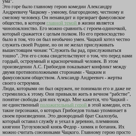
ума”.
Это горе было главному герою комедии Александру
Андреевичу Чацкому - умному, благородному, честному и
смелому человеку. Он ненавидит и презирает фамусовское
общество, в котором
главной темой
в жизни является
чинопоклонство. Его можно сравнить с героем-одиночкой,
который сражается с целым полком. Но его превосходство
было в том, что он был необычно умен. Чацкий хотел честно
служить своей Родине, но он не желал прислуживать
вышестоящим чинам: “Служить бы рад, прислуживаться
тошно”. Эти его слова свидетельствуют о том, что перед нами
гордый, остроумный и красноречивый человек. В этом
произведении А.С. Грибоедов показывает конфликт между
двумя противоположными сторонами - Чацким и
фамусовским обществом. Александр Андреевич - жертва
своего остроумия.
Люди, которыми он был окружен, не понимали его и даже не
стремились к этому. Они привыкли жить в вечном “рабстве”,
понятие свободы для них чуждо. Мне кажется, что Чацкий -
не единственный
положительный герой
в этой комедии, есть
такие персонажи, о которых Грибоедов только упоминает в
своем произведении. Это двоюродный брат Скалозуба,
который оставил службу и уехал в деревню, племянник
княгини Тугоуховской князь Федор - химик и ботаник. Их
можно считать союзниками Чацкого. Главному герою просто