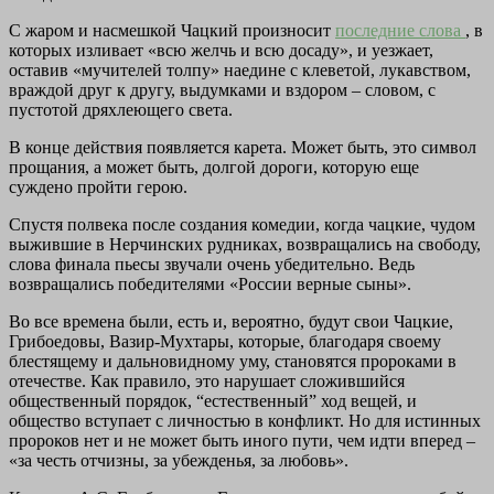
С жаром и насмешкой Чацкий произносит
последние слова
, в
которых изливает «всю желчь и всю досаду», и уезжает,
оставив «мучителей толпу» наедине с клеветой, лукавством,
враждой друг к другу, выдумками и вздором – словом, с
пустотой дряхлеющего света.
В конце действия появляется карета. Может быть, это символ
прощания, а может быть, долгой дороги, которую еще
суждено пройти герою.
Спустя полвека после создания комедии, когда чацкие, чудом
выжившие в Нерчинских рудниках, возвращались на свободу,
слова финала пьесы звучали очень убедительно. Ведь
возвращались победителями «России верные сыны».
Во все времена были, есть и, вероятно, будут свои Чацкие,
Грибоедовы, Вазир-Мухтары, которые, благодаря своему
блестящему и дальновидному уму, становятся пророками в
отечестве. Как правило, это нарушает сложившийся
общественный порядок, “естественный” ход вещей, и
общество вступает с личностью в конфликт. Но для истинных
пророков нет и не может быть иного пути, чем идти вперед –
«за честь отчизны, за убежденья, за любовь».