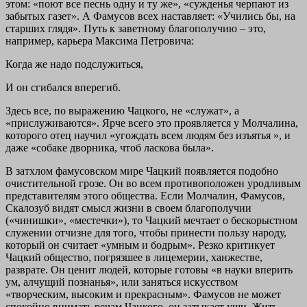
этом: «поют все песнь одну и ту же», «сужденья черпают из
забытых газет». А Фамусов всех наставляет: «Учились бы, на
старших глядя». Путь к заветному благополучию – это,
например, карьера Максима Петровича:
Когда же надо подслужиться,
И он сгибался вперегиб.
Здесь все, по выражению Чацкого, не «служат», а
«прислуживаются». Ярче всего это проявляется у Молчалина,
которого отец научил «угождать всем людям без изъятья », и
даже «собаке дворника, чтоб ласкова была».
В затхлом фамусовском мире Чацкий появляется подобно
очистительной грозе. Он во всем противоположен уродливым
представителям этого общества. Если Молчалин, Фамусов,
Скалозуб видят смысл жизни в своем благополучии
(«чинишки», «местечки»), то Чацкий мечтает о бескорыстном
служении отчизне для того, чтобы принести пользу народу,
который он считает «умным и бодрым». Резко критикует
Чацкий общество, погрязшее в лицемерии, ханжестве,
разврате. Он ценит людей, которые готовы «в науки вперить
ум, алчущий познанья», или заняться искусством
«творческим, высоким и прекрасным». Фамусов не может
спокойно внимать речам Чацкого, он затыкает уши. Жить