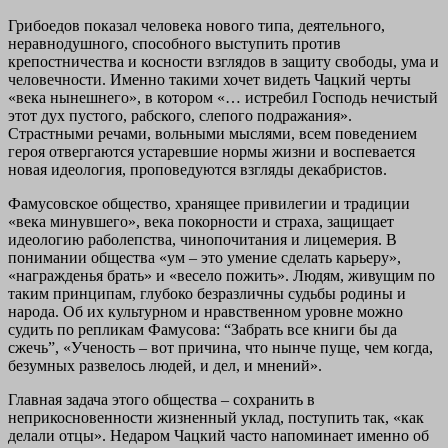
Грибоедов показал человека нового типа, деятельного,
неравнодушного, способного выступить против
крепостничества и косности взглядов в защиту свободы, ума и
человечности. Именно такими хочет видеть Чацкий черты
«века нынешнего», в котором «… истребил Господь нечистый
этот дух пустого, рабского, слепого подражания».
Страстными речами, вольными мыслями, всем поведением
героя отвергаются устаревшие нормы жизни и воспевается
новая идеология, проповедуются взгляды декабристов.
Фамусовское общество, хранящее привилегии и традиции
«века минувшего», века покорности и страха, защищает
идеологию раболепства, чинопочитания и лицемерия. В
понимании общества «ум – это умение сделать карьеру»,
«награжденья брать» и «весело пожить». Людям, живущим по
таким принципам, глубоко безразличны судьбы родины и
народа. Об их культурном и нравственном уровне можно
судить по репликам Фамусова: “Забрать все книги бы да
сжечь”, «Ученость – вот причина, что нынче пуще, чем когда,
безумных развелось людей, и дел, и мнений».
Главная задача этого общества – сохранить в
неприкосновенности жизненный уклад, поступить так, «как
делали отцы». Недаром Чацкий часто напоминает именно об