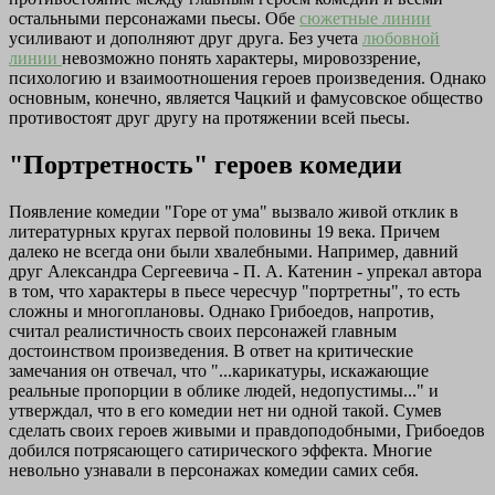
остальными персонажами пьесы. Обе
сюжетные линии
усиливают и дополняют друг друга. Без учета
любовной
линии
невозможно понять характеры, мировоззрение,
психологию и взаимоотношения героев произведения. Однако
основным, конечно, является Чацкий и фамусовское общество
противостоят друг другу на протяжении всей пьесы.
"Портретность" героев комедии
Появление комедии "Горе от ума" вызвало живой отклик в
литературных кругах первой половины 19 века. Причем
далеко не всегда они были хвалебными. Например, давний
друг Александра Сергеевича - П. А. Катенин - упрекал автора
в том, что характеры в пьесе чересчур "портретны", то есть
сложны и многоплановы. Однако Грибоедов, напротив,
считал реалистичность своих персонажей главным
достоинством произведения. В ответ на критические
замечания он отвечал, что "...карикатуры, искажающие
реальные пропорции в облике людей, недопустимы..." и
утверждал, что в его комедии нет ни одной такой. Сумев
сделать своих героев живыми и правдоподобными, Грибоедов
добился потрясающего сатирического эффекта. Многие
невольно узнавали в персонажах комедии самих себя.