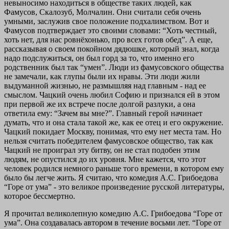
невыносимо находиться в обществе таких людей, как
Фамусов, Скалозуб, Молчалин. Они считали себя очень
умными, заслужив свое положение подхалимством. Вот и
Фамусов подтверждает это своими словами: “Хоть честный,
хоть нет, для нас ровнёхонько, про всех готов обед”. А еще,
рассказывая о своем покойном дядюшке, который знал, когда
надо подслужиться, он был горд за то, что именно его
родственник был так “умен”. Люди из фамусовского общества
не замечали, как глупы были их нравы. Эти люди жили
выдуманной жизнью, не размышляя над главным - над ее
смыслом. Чацкий очень любил Софию и признался ей в этом
при первой же их встрече после долгой разлуки, а она
ответила ему: “Зачем вы мне?”. Главный герой начинает
думать, что и она стала такой же, как ее отец и его окружение.
Чацкий покидает Москву, понимая, что ему нет места там. Но
нельзя считать победителем фамусовское общество, так как
Чацкий не проиграл эту битву, он не стал подобен этим
людям, не опустился до их уровня. Мне кажется, что этот
человек родился немного раньше того времени, в котором ему
было бы легче жить. Я считаю, что комедия А.С. Грибоедова
“Горе от ума” - это великое произведение русской литературы,
которое бессмертно.
Я прочитал великолепную комедию А.С. Грибоедова “Горе от
ума”. Она создавалась автором в течение восьми лет. “Горе от