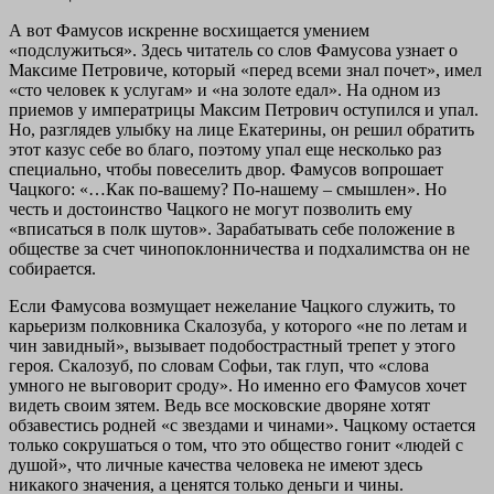
А вот Фамусов искренне восхищается умением
«подслужиться». Здесь читатель со слов Фамусова узнает о
Максиме Петровиче, который «перед всеми знал почет», имел
«сто человек к услугам» и «на золоте едал». На одном из
приемов у императрицы Максим Петрович оступился и упал.
Но, разглядев улыбку на лице Екатерины, он решил обратить
этот казус себе во благо, поэтому упал еще несколько раз
специально, чтобы повеселить двор. Фамусов вопрошает
Чацкого: «…Как по-вашему? По-нашему – смышлен». Но
честь и достоинство Чацкого не могут позволить ему
«вписаться в полк шутов». Зарабатывать себе положение в
обществе за счет чинопоклонничества и подхалимства он не
собирается.
Если Фамусова возмущает нежелание Чацкого служить, то
карьеризм полковника Скалозуба, у которого «не по летам и
чин завидный», вызывает подобострастный трепет у этого
героя. Скалозуб, по словам Софьи, так глуп, что «слова
умного не выговорит сроду». Но именно его Фамусов хочет
видеть своим зятем. Ведь все московские дворяне хотят
обзавестись родней «с звездами и чинами». Чацкому остается
только сокрушаться о том, что это общество гонит «людей с
душой», что личные качества человека не имеют здесь
никакого значения, а ценятся только деньги и чины.