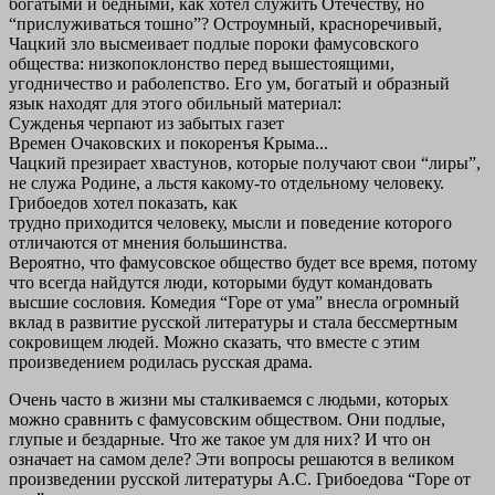
богатыми и бедными, как хотел служить Отечеству, но
“прислуживаться тошно”? Остроумный, красноречивый,
Чацкий зло высмеивает подлые пороки фамусовского
общества: низкопоклонство перед вышестоящими,
угодничество и раболепство. Его ум, богатый и образный
язык находят для этого обильный материал:
Сужденья черпают из забытых газет
Времен Очаковских и покоренъя Крыма...
Чацкий презирает хвастунов, которые получают свои “лиры”,
не служа Родине, а льстя какому-то отдельному человеку.
Грибоедов хотел показать, как
трудно приходится человеку, мысли и поведение которого
отличаются от мнения большинства.
Вероятно, что фамусовское общество будет все время, потому
что всегда найдутся люди, которыми будут командовать
высшие сословия. Комедия “Горе от ума” внесла огромный
вклад в развитие русской литературы и стала бессмертным
сокровищем людей. Можно сказать, что вместе с этим
произведением родилась русская драма.
Очень часто в жизни мы сталкиваемся с людьми, которых
можно сравнить с фамусовским обществом. Они подлые,
глупые и бездарные. Что же такое ум для них? И что он
означает на самом деле? Эти вопросы решаются в великом
произведении русской литературы А.С. Грибоедова “Горе от