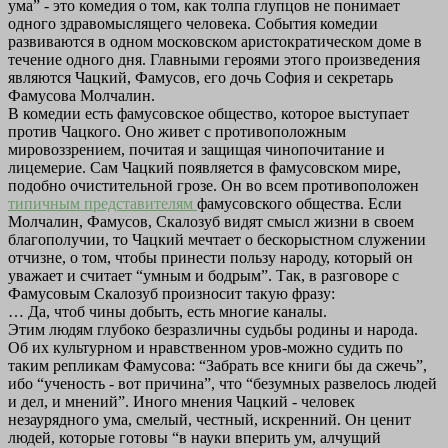
ума” - это комедия о том, как толпа глупцов не понимает
одного здравомыслящего человека. События комедии
развиваются в одном московском аристократическом доме в
течение одного дня. Главными героями этого произведения
являются Чацкий, Фамусов, его дочь София и секретарь
Фамусова Молчалин.
В комедии есть фамусовское общество, которое выступает
против Чацкого. Оно живет с противоположным
мировоззрением, почитая и защищая чинопочитание и
лицемерие. Сам Чацкий появляется в фамусовском мире,
подобно очистительной грозе. Он во всем противоположен
типичным представителям
фамусовского общества. Если
Молчалин, Фамусов, Скалозуб видят смысл жизни в своем
благополучии, то Чацкий мечтает о бескорыстном служении
отчизне, о том, чтобы принести пользу народу, который он
уважает и считает “умным и бодрым”. Так, в разговоре с
Фамусовым Скалозуб произносит такую фразу:
… Да, чтоб чины добыть, есть многие каналы.
Этим людям глубоко безразличны судьбы родины и народа.
Об их культурном и нравственном уров-можно судить по
таким репликам Фамусова: “Забрать все книги бы да сжечь”,
ибо “ученость - вот причина”, что “безумных развелось людей
и дел, и мнений”. Иного мнения Чацкий - человек
незаурядного ума, смелый, честный, искренний. Он ценит
людей, которые готовы “в науки вперить ум, алчущий