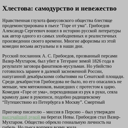
Хлестова: самодурство и невежество
Нравственная глухота фамусовского общества блестяще
продемонстрирована в пьесе "Горе от ума". Грибоедов
Александр Сергеевич вошел в историю русской литературы
как автор одного из самых злободневных и реалистичных
произведении своего времени. Многие афоризмы из этой
комедии весьма актуальны и в наши дни.
Русский посланник А. С. Грибоедов, прозванный персами
Вазир-Мухтаром, был убит в Тегеране зимой 1826 года в
результате заговора фанатиков-мусульман. Но убийство
готовилось заранее в далекой заснеженной России,
напуганной декабрьскими событиями на Сенатской площади.
Среди декабристов Грибоедова не было, но его опасались не
меньше, чем мятежников, вышедших с протестом к царю.
Комедия «Горе от ума», переходившая из рук в руки, сеяла
крамолу даже в рукописи, подобно радищевскому
“Путешествию из Петербурга в Москву”. Смертный
Приговор писателю – миссия в Персию – был утвержден
высочайший рукой
на берегах Невы. Грибоедов стал Вазир-
Мухтаром. Общество обрекло гениальную личность на
гибель. Но пьеса вопреки всему жила…