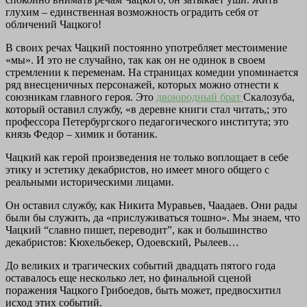
глухим – единственная возможность оградить себя от
обличений Чацкого!
В своих речах Чацкий постоянно употребляет местоимение
«мы». И это не случайно, так как он не одинок в своем
стремлении к переменам. На страницах комедии упоминается
ряд внесценичных персонажей, которых можно отнести к
союзникам главного героя. Это
двоюродный брат
Скалозуба,
который оставил службу, «в деревне книги стал читать,; это
профессора Петербургского педагогического института; это
князь Федор – химик и ботаник.
Чацкий как герой произведения не только воплощает в себе
этику и эстетику декабристов, но имеет много общего с
реальными историческими лицами.
Он оставил службу, как Никита Муравьев, Чаадаев. Они рады
были бы служить, да «прислуживаться тошно». Мы знаем, что
Чацкий “славно пишет, переводит”, как и большинство
декабристов: Кюхельбекер, Одоевский, Рылеев…
До великих и трагических событий двадцать пятого года
оставалось еще несколько лет, но финальной сценой
поражения Чацкого Грибоедов, быть может, предвосхитил
исход этих событий.