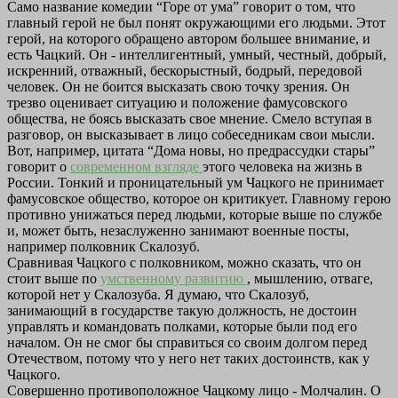
Само название комедии “Горе от ума” говорит о том, что
главный герой не был понят окружающими его людьми. Этот
герой, на которого обращено автором большее внимание, и
есть Чацкий. Он - интеллигентный, умный, честный, добрый,
искренний, отважный, бескорыстный, бодрый, передовой
человек. Он не боится высказать свою точку зрения. Он
трезво оценивает ситуацию и положение фамусовского
общества, не боясь высказать свое мнение. Смело вступая в
разговор, он высказывает в лицо собеседникам свои мысли.
Вот, например, цитата “Дома новы, но предрассудки стары”
говорит о
современном взгляде
этого человека на жизнь в
России. Тонкий и проницательный ум Чацкого не принимает
фамусовское общество, которое он критикует. Главному герою
противно унижаться перед людьми, которые выше по службе
и, может быть, незаслуженно занимают военные посты,
например полковник Скалозуб.
Сравнивая Чацкого с полковником, можно сказать, что он
стоит выше по
умственному развитию
, мышлению, отваге,
которой нет у Скалозуба. Я думаю, что Скалозуб,
занимающий в государстве такую должность, не достоин
управлять и командовать полками, которые были под его
началом. Он не смог бы справиться со своим долгом перед
Отечеством, потому что у него нет таких достоинств, как у
Чацкого.
Совершенно противоположное Чацкому лицо - Молчалин. О