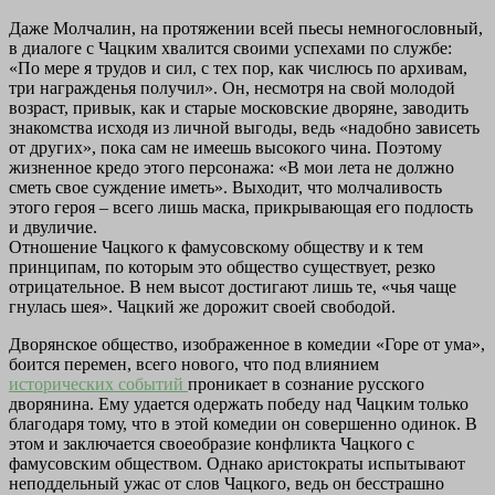
Даже Молчалин, на протяжении всей пьесы немногословный,
в диалоге с Чацким хвалится своими успехами по службе:
«По мере я трудов и сил, с тех пор, как числюсь по архивам,
три награжденья получил». Он, несмотря на свой молодой
возраст, привык, как и старые московские дворяне, заводить
знакомства исходя из личной выгоды, ведь «надобно зависеть
от других», пока сам не имеешь высокого чина. Поэтому
жизненное кредо этого персонажа: «В мои лета не должно
сметь свое суждение иметь». Выходит, что молчаливость
этого героя – всего лишь маска, прикрывающая его подлость
и двуличие.
Отношение Чацкого к фамусовскому обществу и к тем
принципам, по которым это общество существует, резко
отрицательное. В нем высот достигают лишь те, «чья чаще
гнулась шея». Чацкий же дорожит своей свободой.
Дворянское общество, изображенное в комедии «Горе от ума»,
боится перемен, всего нового, что под влиянием
исторических событий
проникает в сознание русского
дворянина. Ему удается одержать победу над Чацким только
благодаря тому, что в этой комедии он совершенно одинок. В
этом и заключается своеобразие конфликта Чацкого с
фамусовским обществом. Однако аристократы испытывают
неподдельный ужас от слов Чацкого, ведь он бесстрашно