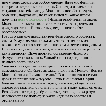
нем у меня сложилось особое мнение. Даже его фамилия
говорит о подлости, льстивости. Он всегда извлекает из
ситуации для себя выгоду. Молчалин способен предать,
обмануть, подставить, но какой ценой?! Только чтобы
получить
новую должность
! Чацкий разоблачает характер
Молчалина и высказывает свое мнение: “А впрочем, он
дойдет до степеней известных, ведь нынче любят
бессловесных”.
Говоря о главном представителе фамусовского общества,
самом Фамусове, можно сказать, что этот человек очень
высокого мнения о себе: “Монашеским известен поведеньем”.
На самом же деле он - эгоист, в нем нет ничего интересного
как в личности. Даже противопоставление Чацкого с
Фамусовым невозможно. Чацкий стоит гораздо выше и
намного достойнее его.
Чацкий - победитель, несмотря на то что его приняли за
сумасшедшего. Он был вынужден покинуть Москву: “Вон из
Москвы! сюда я больше не ездок”. В итоге он так и не смог
добиться признания Фамусова и ответной любви Софии.
Чацкий - выразитель новых идей, и поэтому общество не
смогло его правильно понять и принять таким, каков он есть.
Его образ в литературе будет жить до тех пор, пока разум
человечества не поймет, за какие идеи надо бороться и
отстаивать их.