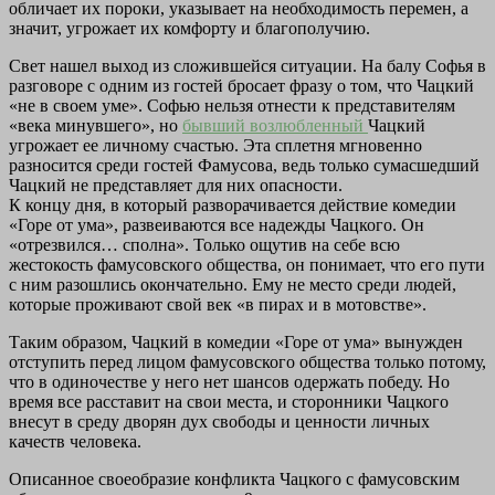
обличает их пороки, указывает на необходимость перемен, а
значит, угрожает их комфорту и благополучию.
Свет нашел выход из сложившейся ситуации. На балу Софья в
разговоре с одним из гостей бросает фразу о том, что Чацкий
«не в своем уме». Софью нельзя отнести к представителям
«века минувшего», но
бывший возлюбленный
Чацкий
угрожает ее личному счастью. Эта сплетня мгновенно
разносится среди гостей Фамусова, ведь только сумасшедший
Чацкий не представляет для них опасности.
К концу дня, в который разворачивается действие комедии
«Горе от ума», развеиваются все надежды Чацкого. Он
«отрезвился… сполна». Только ощутив на себе всю
жестокость фамусовского общества, он понимает, что его пути
с ним разошлись окончательно. Ему не место среди людей,
которые проживают свой век «в пирах и в мотовстве».
Таким образом, Чацкий в комедии «Горе от ума» вынужден
отступить перед лицом фамусовского общества только потому,
что в одиночестве у него нет шансов одержать победу. Но
время все расставит на свои места, и сторонники Чацкого
внесут в среду дворян дух свободы и ценности личных
качеств человека.
Описанное своеобразие конфликта Чацкого с фамусовским