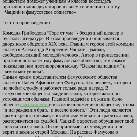
обществом поможет ученикам 9 классов воссоздать
противостояние двух миров в своём сочинении на тему
«Чацкий и фамусовское общество»
Тест по произведению
Комедия Грибоедова “Горе от ума” - бесценный шедевр в
русской литературе. В этом произведении описывается
дворянское общество XIX века. Главным героем этой комедии
является Александр Андреевич Чацкий - умный,
свободомыслящий молодой человек. Автор в произведении
противопоставляет ему фамусовское общество, тем самым
показывая нам противоречия между “Веком нынешним” и
“веком минувшим”.
Самым ярким представителем фамусовского общества
является Павел Афанасьевич Фамусов. Это человек, который
не любит службу и работает только ради наград. В
фамусовское общество входили люди, которые жили по
устоявшимся обычаям. Главной задачей в их жизни было
обрести
высокий чин
и высокое положение в обществе, чтобы
“и награждения брать, и весело пожить”. Эти люди являются
ярыми крепостниками, способными убивать и грабить людей,
распоряжаться их судьбой. Чацкий с яростью обрушивает свой
гнев на этих людей. Он не принимает их убеждений и не
верит в законы старой Москвы. На рассказ Фамусова о