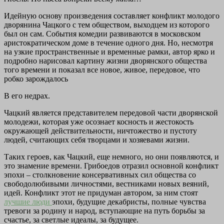
Идейную основу произведения составляет конфликт молодого
дворянина Чацкого с тем обществом, выходцем из которого
был он сам. События комедии развиваются в московском
аристократическом доме в течение одного дня. Но, несмотря
на узкие пространственные и временные рамки, автор ярко и
подробно нарисовал картину жизни дворянского общества
того времени и показал все новое, живое, передовое, что
робко зарождалось
В его недрах.
Чацкий является представителем передовой части дворянской
молодежи, которая уже осознает косность и жестокость
окружающей действительности, ничтожество и пустоту
людей, считающих себя творцами и хозяевами жизни.
Таких героев, как Чацкий, еще немного, но они появляются, и
это знамение времени. Грибоедов отразил основной конфликт
эпохи – столкновение консервативных сил общества со
свободолюбивыми личностями, вестниками новых веяний,
идей. Конфликт этот не придуман автором, за ним стоят
лучшие люди
эпохи, будущие декабристы, полные чувства
тревоги за родину и народ, вступающие на путь борьбы за
счастье, за светлые идеалы, за будущее.