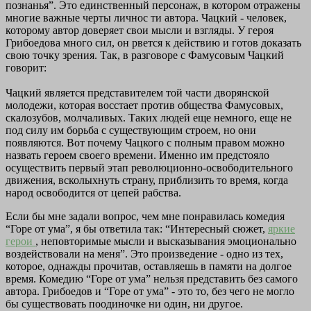
познанья”. Это единственный персонаж, в котором отражены
многие важные черты личнос ти автора. Чацкий - человек,
которому автор доверяет свои мысли и взгляды. У героя
Грибоедова много сил, он рвется к действию и готов доказать
свою точку зрения. Так, в разговоре с Фамусовым Чацкий
говорит:
Чацкий является представителем той части дворянской
молодежи, которая восстает против общества Фамусовых,
скалозубов, молчаливых. Таких людей еще немного, еще не
под силу им борьба с существующим строем, но они
появляются. Вот почему Чацкого с полным правом можно
назвать героем своего времени. Именно им предстояло
осуществить первый этап революционно-освободительного
движения, всколыхнуть страну, приблизить то время, когда
народ освободится от цепей рабства.
Если бы мне задали вопрос, чем мне понравилась комедия
“Горе от ума”, я бы ответила так: “Интересный сюжет,
яркие
герои
, неповторимые мысли и высказывания эмоционально
воздействовали на меня”. Это произведение - одно из тех,
которое, однажды прочитав, оставляешь в памяти на долгое
время. Комедию “Горе от ума” нельзя представить без самого
автора. Грибоедов и “Горе от ума” - это то, без чего не могло
бы существовать поодиночке ни один, ни другое.