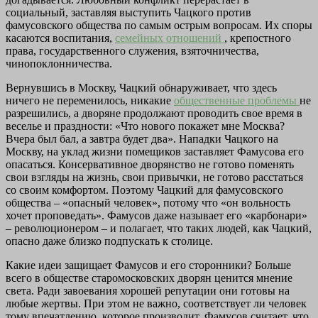
социальный, заставляя выступить Чацкого против
фамусовского общества по самым острым вопросам. Их споры
касаются воспитания,
семейных отношений
, крепостного
права, государственного служения, взяточничества,
чинопоклонничества.
Вернувшись в Москву, Чацкий обнаруживает, что здесь
ничего не переменилось, никакие
общественные проблемы
не
разрешились, а дворяне продолжают проводить свое время в
веселье и праздности: «Что нового покажет мне Москва?
Вчера был бал, а завтра будет два». Нападки Чацкого на
Москву, на уклад жизни помещиков заставляет Фамусова его
опасаться. Консервативное дворянство не готово поменять
свои взгляды на жизнь, свои привычки, не готово расстаться
со своим комфортом. Поэтому Чацкий для фамусовского
общества – «опасный человек», потому что «он вольность
хочет проповедать». Фамусов даже называет его «карбонари»
– революционером – и полагает, что таких людей, как Чацкий,
опасно даже близко подпускать к столице.
Какие идеи защищает Фамусов и его сторонники? Больше
всего в обществе старомосковских дворян ценится мнение
света. Ради завоевания хорошей репутации они готовы на
любые жертвы. При этом не важно, соответствует ли человек
тому впечатлению, которое производит. Фамусов считает, что