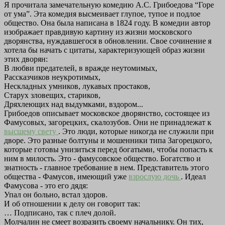
Я прочитала замечательную комедию А.С. Грибоедова “Горе
от ума”. Эта комедия высмеивает глупое, тупое и подлое
общество. Она была написана в 1824 году. В комедии автор
изображает правдивую картину из жизни московского
дворянства, нуждавшегося в обновлении. Свое сочинение я
хотела бы начать с цитаты, характеризующей образ жизни
этих дворян:
В любви предателей, в вражде неутомимых,
Рассказчиков неукротимых,
Нескладных умников, лукавых простаков,
Старух зловещих, стариков,
Дряхлеющих над выдумками, вздором...
Грибоедов описывает московское дворянство, состоящее из
Фамусовых, загорецких, скалозубов. Они не принадлежат к
высшему свету
. Это люди, которые никогда не служили при
дворе. Это разные болтуны и мошенники типа Загорецкого,
которые готовы унизиться перед богатыми, чтобы попасть к
ним в милость. Это - фамусовское общество. Богатство и
знатность - главное требование в нем. Представитель этого
общества - Фамусов, имеющий уже
взрослую дочь
. Идеал
Фамусова - это его дядя:
Упал он больно, встал здоров.
И об отношении к делу он говорит так:
… Подписано, так с плеч долой.
Молчалин не смеет возразить своему начальнику. Он тих,