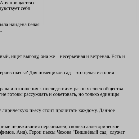
 Аня прощается с
чувствует себя
была найдена белая
.
ый, ищет выгоду, она же – несерьезная и ветреная. Есть и
героев пьесы? Для помещиков сад – это целая история
рава и отношения к последствиям разных слоев общества.
гие готовы рассуждать и советовать, но только единицы
у лирическую пьесу стоит прочитать каждому. Данное
ичные переживания персонажей, сколько аллегорическое
офимов, Аня). Герои пьесы Чехова "Вишнёвый сад" служат