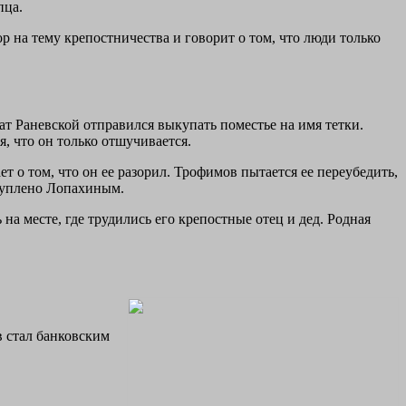
пца.
р на тему крепостничества и говорит о том, что люди только
ат Раневской отправился выкупать поместье на имя тетки.
я, что он только отшучивается.
 о том, что он ее разорил. Трофимов пытается ее переубедить,
 куплено Лопахиным.
на месте, где трудились его крепостные отец и дед. Родная
в стал банковским