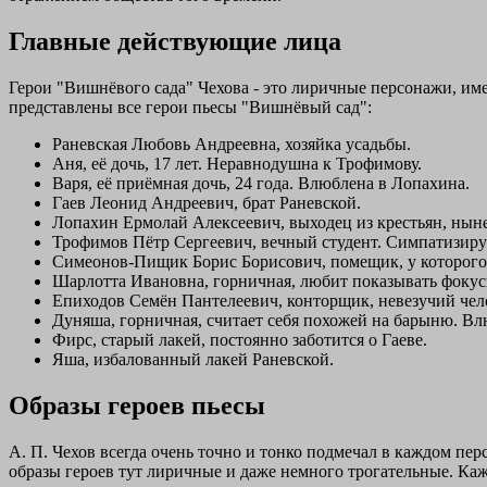
Главные действующие лица
Герои "Вишнёвого сада" Чехова - это лиричные персонажи, им
представлены все герои пьесы "Вишнёвый сад":
Раневская Любовь Андреевна, хозяйка усадьбы.
Аня, её дочь, 17 лет. Неравнодушна к Трофимову.
Варя, её приёмная дочь, 24 года. Влюблена в Лопахина.
Гаев Леонид Андреевич, брат Раневской.
Лопахин Ермолай Алексеевич, выходец из крестьян, ныне
Трофимов Пётр Сергеевич, вечный студент. Симпатизиру
Симеонов-Пищик Борис Борисович, помещик, у которого 
Шарлотта Ивановна, горничная, любит показывать фокус
Епиходов Семён Пантелеевич, конторщик, невезучий чел
Дуняша, горничная, считает себя похожей на барыню. Вл
Фирс, старый лакей, постоянно заботится о Гаеве.
Яша, избалованный лакей Раневской.
Образы героев пьесы
А. П. Чехов всегда очень точно и тонко подмечал в каждом пер
образы героев тут лиричные и даже немного трогательные. Ка