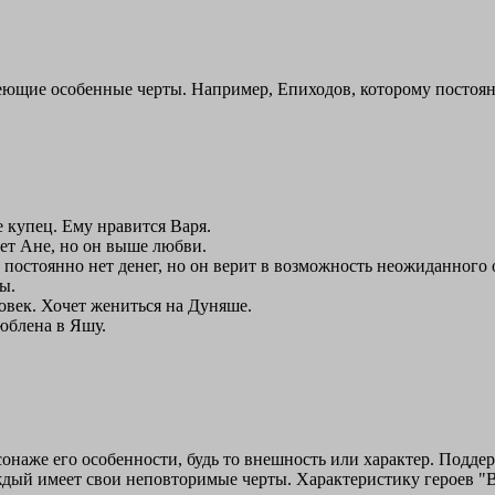
еющие особенные черты. Например, Епиходов, которому постоянн
 купец. Ему нравится Варя.
ет Ане, но он выше любви.
постоянно нет денег, но он верит в возможность неожиданного 
ы.
овек. Хочет жениться на Дуняше.
юблена в Яшу.
сонаже его особенности, будь то внешность или характер. Подде
ждый имеет свои неповторимые черты. Характеристику героев "В