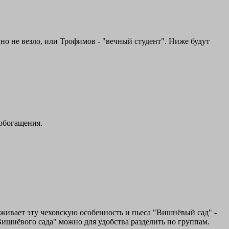
о не везло, или Трофимов - "вечный студент". Ниже будут
обогащения.
рживает эту чеховскую особенность и пьеса "Вишнёвый сад" -
ишнёвого сада" можно для удобства разделить по группам.