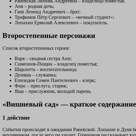
Раневская Любовь Андреевна – владелица поместья;
Аня – родная дочь;
Гаев Леонид Андреевич – брат;
Трофимов Пётр Сергеевич – «вечный студент»;
Лопахин Ермолай Алексеевич – покупатель.
Второстепенные персонажи
Список второстепенных героев:
Варя – сводная сестра Ани;
Симеонов-Пищик – владелец поместья;
Шарлотта – воспитательница;
Дуняша – служанка;
Епиходов Семен Пантелеевич – клерк;
Фирс – прислуга, старик;
Яша – прислужник, молодой парень.
«Вишневый сад» — краткое содержание
1 действие
События происходят в ожидании Раневской. Лопахин и Дуня бесе
неудачником, после чего он уходит. Горничная рассказывает ку