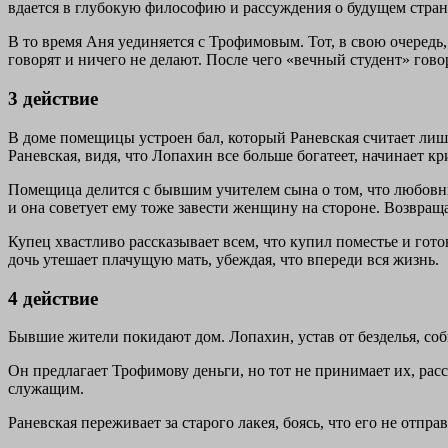
вдается в глубокую философию и рассуждения о будущем стран
В то время Аня уединяется с Трофимовым. Тот, в свою очередь
говорят и ничего не делают. После чего «вечный студент» гово
3 действие
В доме помещицы устроен бал, который Раневская считает лишн
Раневская, видя, что Лопахин все больше богатеет, начинает кр
Помещица делится с бывшим учителем сына о том, что любовник
и она советует ему тоже завести женщину на стороне. Возвращ
Купец хвастливо рассказывает всем, что купил поместье и гото
дочь утешает плачущую мать, убеждая, что впереди вся жизнь.
4 действие
Бывшие жители покидают дом. Лопахин, устав от безделья, соби
Он предлагает Трофимову деньги, но тот не принимает их, рас
служащим.
Раневская переживает за старого лакея, боясь, что его не отправ