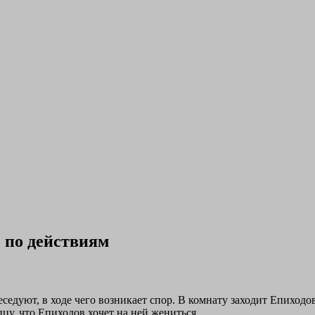
 по действиям
дуют, в ходе чего возникает спор. В комнату заходит Епиходов.
пцу, что Епиходов хочет на ней жениться.