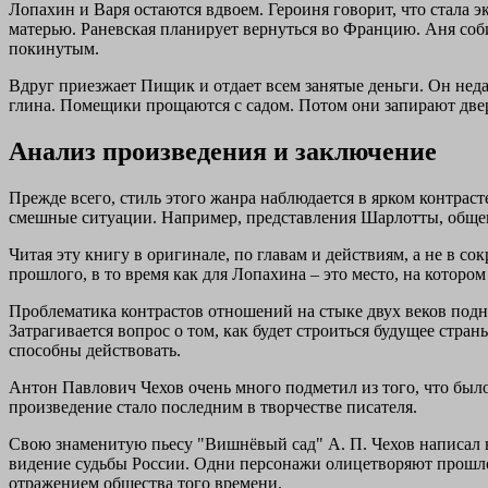
Лопахин и Варя остаются вдвоем. Героиня говорит, что стала э
матерью. Раневская планирует вернуться во Францию. Аня соби
покинутым.
Вдруг приезжает Пищик и отдает всем занятые деньги. Он недавн
глина. Помещики прощаются с садом. Потом они запирают две
Анализ произведения и заключение
Прежде всего, стиль этого жанра наблюдается в ярком контраст
смешные ситуации. Например, представления Шарлотты, общени
Читая эту книгу в оригинале, по главам и действиям, а не в со
прошлого, в то время как для Лопахина – это место, на котором
Проблематика контрастов отношений на стыке двух веков подня
Затрагивается вопрос о том, как будет строиться будущее стра
способны действовать.
Антон Павлович Чехов очень много подметил из того, что было
произведение стало последним в творчестве писателя.
Свою знаменитую пьесу "Вишнёвый сад" А. П. Чехов написал в 
видение судьбы России. Одни персонажи олицетворяют прошлое 
отражением общества того времени.