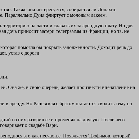
ство. Также она интересуется, собирается ли Лопахин
ние. Параллельно Дуня флиртует с молодым лакеем.
 территорию на части и сдавать их за арендную плату. Но для
ая дочь приносит матери телеграммы из Франции, но та, не
которая помогла бы покрыть задолженности. Доходит речь до
ет, устав с дороги.
зни.
ей. Она же, в свою очередь, желает произвести впечатление на
и в аренду. Но Раневская с братом пытаются сводить тему на
дний из них разорил ее и променял на другую. После чего
говаривает о свадьбе Вари.
преподнося это как несчастье. Появляется Трофимов, который