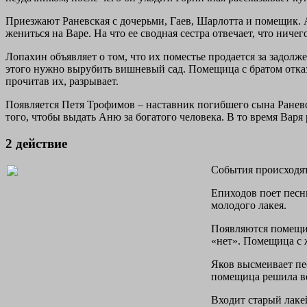
Приезжают Раневская с дочерьми, Гаев, Шарлотта и помещик. А
жениться на Варе. На что ее сводная сестра отвечает, что нич
Лопахин объявляет о том, что их поместье продается за задолж
этого нужно вырубить вишневый сад. Помещица с братом отказ
прочитав их, разрывает.
Появляется Петя Трофимов – наставник погибшего сына Раневс
того, чтобы выдать Аню за богатого человека. В то время Варя 
2 действие
События происходят
Епиходов поет песни
молодого лакея.
Появляются помещик
«нет». Помещица с 
Яков высмеивает пе
помещица решила ве
Входит старый лакей