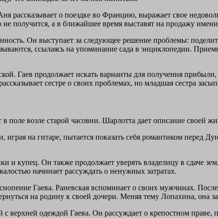
ня рассказывает о поездке во Францию, выражает свое недоволь
его не получится, а в ближайшее время выставят на продажу име
енность. Он выступает за следующее решение проблемы: поделить
ываются, ссылаясь на упоминание сада в энциклопедии. Приемн
кой. Гаев продолжает искать варианты для получения прибыли, 
рассказывает сестре о своих проблемах, но младшая сестра засыпа
 в поле возле старой часовни. Шарлотта дает описание своей жи
, играя на гитаре, пытается показать себя романтиком перед Дун
и и купец. Он также продолжает уверять владелицу в сдаче земл
жалостью начинает рассуждать о ненужных затратах.
снопение Гаева. Раневская вспоминает о своих мужчинах. После
рнуться на родину к своей дочери. Меняя тему Лопахина, она за
 с верхней одеждой Гаева. Он рассуждает о крепостном праве, 