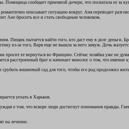
ы. Помещица сообщает приемной дочери, что посватала ее за ку
, романтично описывает ситуацию вокруг. Аня переводит разгово
рит Ане бросить все и стать свободным человеком.
им. Пищик пытается найти того, кто даст ему в долг деньги. Бр
итику из-за того, Варя еще не вышла за него замуж. Дочь жалуетс
 просит ее вернуться во Францию. Сейчас хозяйка уже не думает
ается расстроенный брат и начинает монолог о том, что имение
в срубить вишневый сад для того, чтобы его род продолжил жить 
рается уехать в Харьков.
суждая о том, что вскоре люди достигнут понимания правды. Гае
ят на лечение.