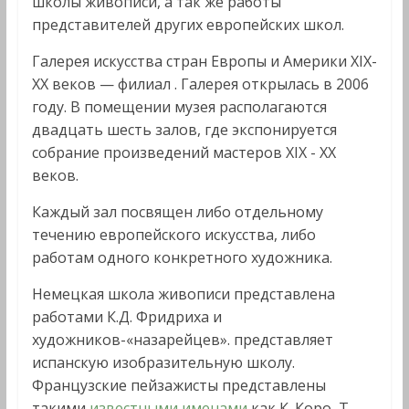
школы живописи, а так же работы
представителей других европейских школ.
Галерея искусства стран Европы и Америки XIX-
XX веков — филиал . Галерея открылась в 2006
году. В помещении музея располагаются
двадцать шесть залов, где экспонируется
собрание произведений мастеров XIX - XX
веков.
Каждый зал посвящен либо отдельному
течению европейского искусства, либо
работам одного конкретного художника.
Немецкая школа живописи представлена
работами К.Д. Фридриха и
художников-«назарейцев». представляет
испанскую изобразительную школу.
Французские пейзажисты представлены
такими
известными именами
как К. Коро, Т.