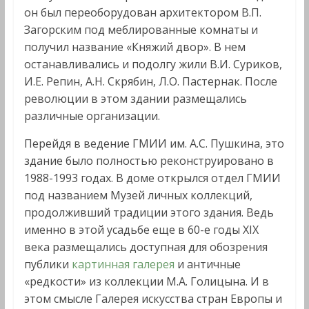
он был переоборудован архитектором В.П.
Загорским под меблированные комнаты и
получил название «Княжий двор». В нем
останавливались и подолгу жили В.И. Суриков,
И.Е. Репин, А.Н. Скрябин, Л.О. Пастернак. После
революции в этом здании размещались
различные организации.
Перейдя в ведение ГМИИ им. А.С. Пушкина, это
здание было полностью реконструировано в
1988-1993 годах. В доме открылся отдел ГМИИ
под названием Музей личных коллекций,
продолживший традиции этого здания. Ведь
именно в этой усадьбе еще в 60-е годы XIX
века размещались доступная для обозрения
публики
картинная галерея
и античные
«редкости» из коллекции М.А. Голицына. И в
этом смысле Галерея искусства стран Европы и