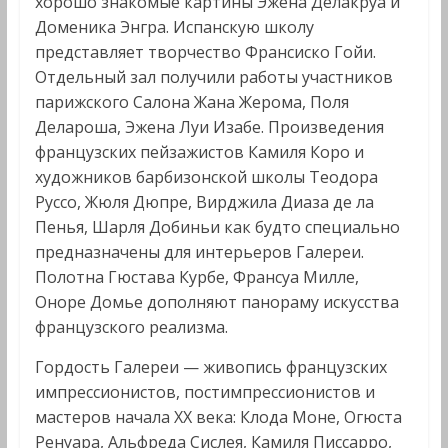
хорошо знакомые картины Эжена Делакруа и
Доменика Энгра. Испанскую школу
представляет творчество Франсиско Гойи.
Отдельный зал получили работы участников
парижского Салона Жана Жерома, Поля
Делароша, Эжена Луи Изабе. Произведения
французских пейзажистов Камиля Коро и
художников барбизонской школы Теодора
Руссо, Жюля Дюпре, Вирджила Диаза де ла
Пенья, Шарля Добиньи как будто специально
предназначены для интерьеров Галереи.
Полотна Гюстава Курбе, Франсуа Милле,
Оноре Домье дополняют панораму искусства
французского реализма.
Гордость Галереи — живопись французских
импрессионистов, постимпрессионистов и
мастеров начала XX века: Клода Моне, Огюста
Ренуара, Альфреда Сислея, Камиля Писсарро,