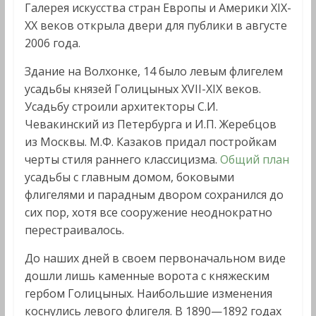
Галерея искусства стран Европы и Америки XIX-
XX веков открыла двери для публики в августе
2006 года.
Здание на Волхонке, 14 было левым флигелем
усадьбы князей Голицыных XVII-XIX веков.
Усадьбу строили архитекторы С.И.
Чевакинский из Петербурга и И.П. Жеребцов
из Москвы. М.Ф. Казаков придал постройкам
черты стиля раннего классицизма.
Общий план
усадьбы с главным домом, боковыми
флигелями и парадным двором сохранился до
сих пор, хотя все сооружение неоднократно
перестраивалось.
До наших дней в своем первоначальном виде
дошли лишь каменные ворота с княжеским
гербом Голицыных. Наибольшие изменения
коснулись левого флигеля. В 1890—1892 годах