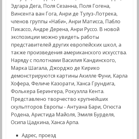
Эдгара Дега, Поля Сезанна, Поля Гогена,
Винсента ван Гога, Анри де Тулуз-Лотрека,
членов группы «Наби», Анри Матисса, Пабло
Пикассо, Андре Дерена, Анри Руссо. В новой
экспозиции можно увидеть работы
представителей других европейских школ, а
также произведения американского искусства.
Наряду с полотнами Василия Кандинского,
Марка Шагала, Джорджо де Кирико
демонстрируются картины Акилле Фуни, Карла
Хофера, Феличе Казорати, Xанса Грундига,
Фолькера Берингера, Рокуэлла Кента.
Представлено творчество крупнейших
скульпторов Европы - Антуана Бари, Огюста
Родена, Аристида Майоля, Эмиля Бурделя,
Осипа Цадкина, Xанса Арпа.
Адрес, проезд