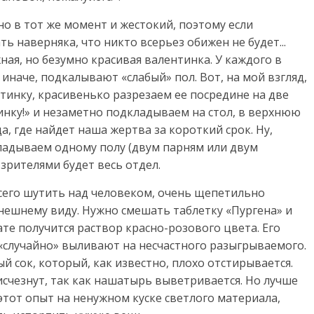
о в тот же момент и жестокий, поэтому если
ть наверняка, что никто всерьез обижен не будет...
ная, но безумно красивая валентинка. У каждого в
 иначе, подкалывают «слабый» пол. Вот, на мой взгляд,
нтинку, красивенько разрезаем ее посредине на две
инку!» и незаметно подкладываем на стол, в верхнюю
да, где найдет наша жертва за короткий срок. Ну,
ладываем одному полу (двум парням или двум
зрителями будет весь отдел.
его шутить над человеком, очень щепетильно
нешнему виду. Нужно смешать таблетку «Пургена» и
те получится раствор красно-розового цвета. Его
 «случайно» выливают на несчастного разыгрываемого.
й сок, который, как известно, плохо отстирывается.
 исчезнут, так как нашатырь выветривается. Но лучше
 этот опыт на ненужном куске светлого материала,