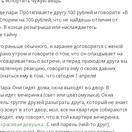
ь испортить чужую вещь.
 пари. Протягиваете другу 100 рублей и говорите: «В
порим на 100 рублей, что не найдешь отличия от
». В конце розыгрыша или наслаждаетесь
е тайну.
о раньше обычного, и заранее договорится с женой
 рано утром и говорите о том, что он опаздывает на
оговариваетесь о встрече, и перед приходом друга вы
дивленную реакцию, говорите ему о своих давних
наться ему в том... что сегодня 1 апреля!
ара. Они сидят дома, окна выходят во двор. В
бы идет вечеринка (свет или цветомузыка). Окна
ель: группе друзей разыграть друга, который не знает
о зовут в этот двор, мол, все на квартире собираются
одит, ему говорят, что в той квартире вечеринка,
ь
красивая девушка
. С ней парень (чей-то друг),
ему отказывает. Все это время наша пара должна