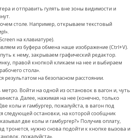
тера и отправить гулять вне зоны видимости и
нут.
бочем столе. Например, открываем текстовый
р!».
creen на клавиатуре).
вляем из буфера обмена наше изображение (Ctrl+V).
путь к нему, закрываем графический редактор.
инку, правой кнопкой кликаем на нее и выбираем
абочего стола».
я результатом на безопасном расстоянии.
етро. Войти на одной из остановок в вагон и, чуть
ниста. Далее, нажимая на нее (конечно, только
Две колы и гамбургер, пожалуйста, в вагон под
ься следующей остановки, на которой сообщник
аказывал две колы и гамбургер?» Получив оплату,
д тронется, нужно снова подойти к кнопке вызова и
тановок, пожалуйста».