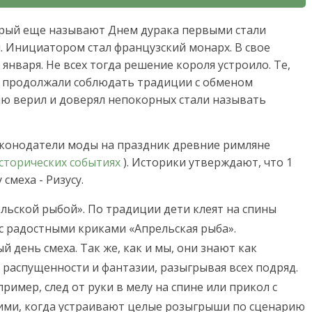
орый еще называют Днем дурака первыми стали
 Инициатором стал французский монарх. В свое
1 января. Не всех тогда решение короля устроило. Те,
, продолжали соблюдать традиции с обменом
олю верил и доверял непокорных стали называть
законодатели моды на праздник древние римляне
сторических событиях
). Историки утверждают, что 1
смеха - Ризусу.
ьской рыбой». По традиции дети клеят на спины
с радостными криками «Апрельская рыба».
день смеха. Так же, как и мы, они знают как
 распущенности и фантазии, разыгрывая всех подряд.
имер, след от руки в мелу на спине или прикол с
ими, когда устраивают целые розыгрыши по сценарию