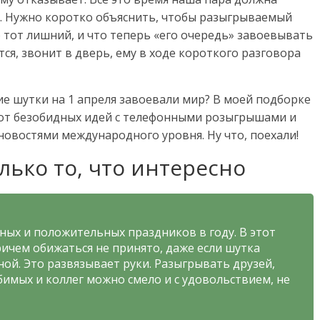
. Нужно коротко объяснить, чтобы разыгрываемый
о тот лишний, и что теперь «его очередь» завоевывать
ся, звонит в дверь, ему в ходе короткого разговора
кие шутки на 1 апреля завоевали мир? В моей подборке
 от безобидных идей с телефонными розыгрышами и
овостями международного уровня. Ну что, поехали!
лько то, что интересно
вных и положительных праздников в году. В этот
ричем обижаться не принято, даже если шутка
ной. Это развязывает руки. Разыгрывать друзей,
имых и коллег можно смело и с удовольствием, не