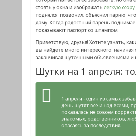
стоять у окна и изображать
легкую ссору
поднялся, позвонил, объяснил парню, чт
даму. Когда радостный парень поднимает
показывают паспорт со штампом.
Приветствую, друзья! Хотите узнать, ка
вы найдете много интересного, начиная
заканчивая шуточными объявлениями и н
Шутки на 1 апреля: то
1 апреля - один из самых заба
день шутят все и над всеми, п
показалась не совсем коррект
знакомых, родственников, люб
опасаясь за последствия.