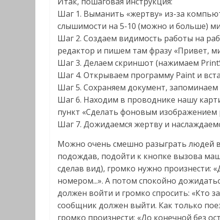
Итак, пошаговая инструкция:
Шаг 1. Выманить «жертву» из-за компью
слышимости на 5-10 (можно и больше) ми
Шаг 2. Создаем видимость работы на ра
редактор и пишем там фразу «Привет, ми
Шаг 3. Делаем скриншот (нажимаем PrintS
Шаг 4. Открываем программу Paint и вста
Шаг 5. Сохраняем документ, запоминаем 
Шаг 6. Находим в проводнике нашу карт
пункт «Сделать фоновым изображением р
Шаг 7. Дожидаемся жертву и наслаждаемс
Можно очень смешно разыграть людей в м
подождав, подойти к кнопке вызова маши
сделав вид), громко нужно произнести: «
номером...». А потом спокойно дожидат
должен войти и громко спросить: «Кто з
сообщник должен выйти. Как только поез
громко произнести: «До конечной без ос