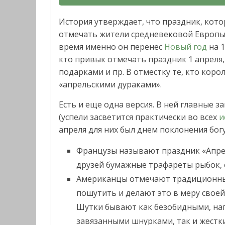
История утверждает, что праздник, кот
отмечать жители средневековой Европы.
время именно он перенес
Новый год
на 
кто привык отмечать праздник 1 апреля
подарками и пр. В отместку те, кто кор
«апрельскими дураками».
Есть и еще одна версия. В ней главные 
(успели засветится практически во всех
и
апреля для них был днем поклонения богу 
Французы называют праздник «Апрел
друзей бумажные трафареты рыбок, 
Американцы отмечают традиционный 
пошутить и делают это в меру своей
Шутки бывают как безобидными, напр
завязанными шнурками, так и жестк