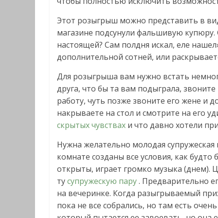
чтобы полностью исключить возможност
Этот розыгрыш можно представить в виде
магазине подсунули фальшивую купюру. С
настоящей? Сам полдня искал, еле нашел
дополнительной сотней, или раскрывает
Для розыгрыша вам нужно встать немног
друга, что бы та вам подыграла, звоните
работу, чуть позже звоните его жене и д
накрываете на стол и смотрите на его у
скрытых чувствах
и что давно хотели приз
Нужна желательно молодая супружеская п
комнате созданы все условия, как будто 
открыты, играет громко музыка (днем). Ц
ту
супружескую пару
. Предварительно ег
на вечеринке. Когда разыгрываемый прих
пока не все собрались, но там есть очен
который пытается ее завоевать, но она 