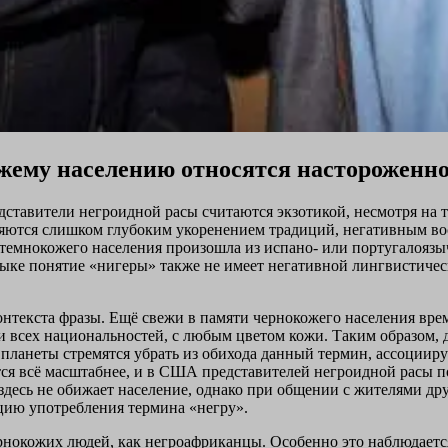
жему населению относятся настороженн
едставители негроидной расы считаются экзотикой, несмотря на 
няются слишком глубоким укоренением традиций, негативным в
 темнокожего населения произошла из испано- или португалоязы
зыке понятие «нигеры» также не имеет негативной лингвистическ
онтекста фразы. Ещё свежи в памяти чернокожего населения врем
ели всех национальностей, с любым цветом кожи. Таким образом,
 планеты стремятся убрать из обихода данный термин, ассоциир
ится всё масштабнее, и в США представителей негроидной расы
десь не обижает население, однако при общении с жителями друг
ию употребления термина «негру».
чернокожих людей, как негроафриканцы. Особенно это наблюдает