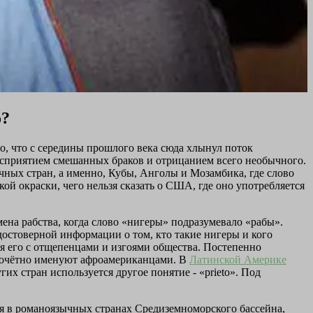
о?
то, что с середины прошлого века сюда хлынул поток
осприятием смешанных браков и отрицанием всего необычного.
чных стран, а именно, Кубы, Анголы и Мозамбика, где слово
ой окраски, чего нельзя сказать о США, где оно употребляется
ена рабства, когда слово «нигеры» подразумевало «рабы».
 достоверной информации о том, кто такие нигеры и кого
уя его с отщепенцами и изгоями общества. Постепенно
 почётно именуют афроамериканцами. В
Латинской Америке
их стран используется другое понятие - «prieto». Под
ся в романоязычных странах Средиземноморского бассейна,