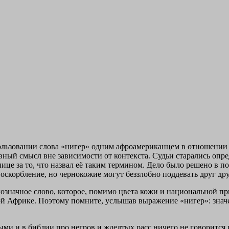
пользовании слова «нигер» одним афроамериканцем в отношении
ный смысл вне зависимости от контекста. Судьи старались опред
це за то, что назвал её таким термином. Дело было решено в п
оскорбление, но чернокожие могут беззлобно поддевать друг дру
огозначное слово, которое, помимо цвета кожи и национальной п
ной Африке. Поэтому помните, услышав выражение «нигер»: знач
ыми и в библии про негров и жделтых расс ничего не говорится