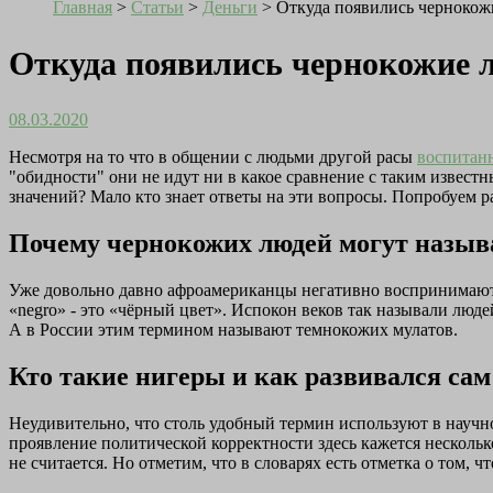
Главная
>
Статьи
>
Деньги
>
Откуда появились чернокож
Откуда появились чернокожие 
08.03.2020
Несмотря на то что в общении с людьми другой расы
воспитан
"обидности" они не идут ни в какое сравнение с таким известн
значений? Мало кто знает ответы на эти вопросы. Попробуем ра
Почему чернокожих людей могут назыв
Уже довольно давно афроамериканцы негативно воспринимают д
«negro» - это «чёрный цвет». Испокон веков так называли люд
А в России этим термином называют темнокожих мулатов.
Кто такие нигеры и как развивался са
Неудивительно, что столь удобный термин используют в научн
проявление политической корректности здесь кажется несколь
не считается. Но отметим, что в словарях есть отметка о том,