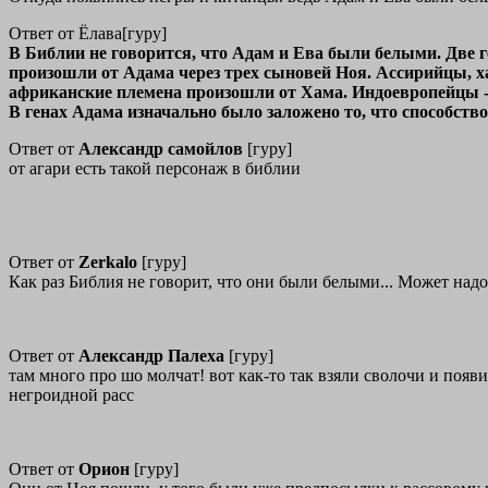
Ответ от Ёлава[гуру]
В Библии не говорится, что Адам и Ева были белыми. Две ге
произошли от Адама через трех сыновей Ноя. Ассирийцы, ха
африканские племена произошли от Хама. Индоевропейцы - 
В генах Адама изначально было заложено то, что способств
Ответ от
Александр самойлов
[гуру]
от агари есть такой персонаж в библии
Ответ от
Zerkalo
[гуру]
Как раз Библия не говорит, что они были белыми... Может надо
Ответ от
Александр Палеха
[гуру]
там много про шо молчат! вот как-то так взяли сволочи и по
негроидной расс
Ответ от
Орион
[гуру]