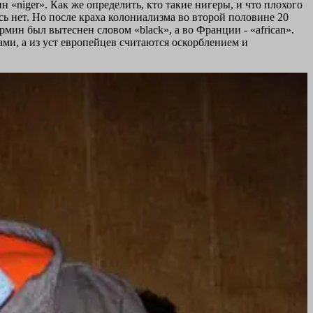
 «niger». Как же определить, кто такие нигеры, и что плохого
есь нет. Но после краха колониализма во второй половине 20
мин был вытеснен словом «black», а во Франции - «african».
ми, а из уст европейцев считаются оскорблением и