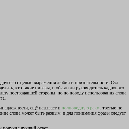
 другого с целью выражения любви и признательности. Суд
елить, кто такие нигеры, и обязан ли руководитель кадрового
ользу пострадавшей стороны, но по поводу использования слова
га.
ринадлежности, ещё называет и
полноводную реку
, третью по
ение слова может быть разным, и для понимания фразы следует
 и получил лучший ответ