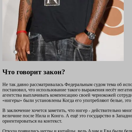
Что говорит закон?
Не так давно рассматривалась Федеральным судом тема об ис
постановил, что использование такого выражения несёт негатив
агентства выплачивать компенсацию своей чернокожей сотрудни
«нигеры» были установлены Когда его употребляют белые, это 
В заключение хочется заметить, что нигер - действительно мн
величине после Нила и Конго. А ещё это государство в Запад
ориентироваться на контекст.
Откуда появились негры и китайцы. ведь Адам и Ева были бел