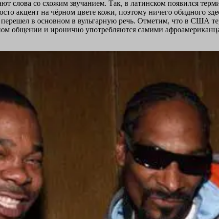
ют слова со схожим звучанием. Так, в латинском появился термин
просто акцент на чёрном цвете кожи, поэтому ничего обидного зд
 перешел в основном в вульгарную речь. Отметим, что в США тер
чном общении и иронично употребляются самими афроамериканца