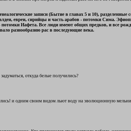
неалогические записи (Бытие в главах 5 и 10), разделенные 
лдеи, евреи, сирийцы и часть арабов - потомки Сима. Эфиопы
потомки Иафета. Все люди имеют общих предков, и все рожд
овало разнообразию рас в последующие века.
 задуматься, откуда белые получились?
явились! и одним своим видом льют воду на эволюционную мель