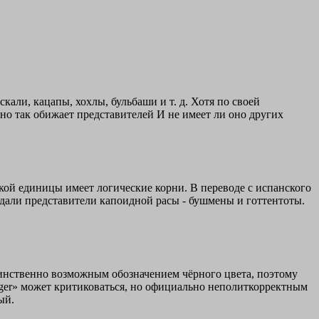
кали, кацапы, хохлы, бульбаши и т. д. Хотя по своей
оно так обижает представителей И не имеет ли оно других
кой единицы имеет логические корни. В переводе с испанского
адали представители капоидной расы - бушмены и готтентоты.
единственно возможным обозначением чёрного цвета, поэтому
eger» может критиковаться, но официально неполиткорректным
ый.