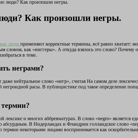
ие люди? Как произошли негры.
люди? Как произошли негры.
ные люди
применяют корректные термины, всё равно хватает: мос
ым словом, как «ниггеры». А откуда взялось это слово? Почему 
зобраться в теме.
ать неграми?
аже нейтральное слово «негр», считая На самом деле лексичес
ей негроидной расы. В публицистике под такое определение поп
м термин?
ой лексике и многих аббревиатурах. В слово «negro» является 
ко абсурдным. В Нидерландах и Фландрии голландское слово «n
 что термин некоторыми лицами воспринимается как оскорбительн