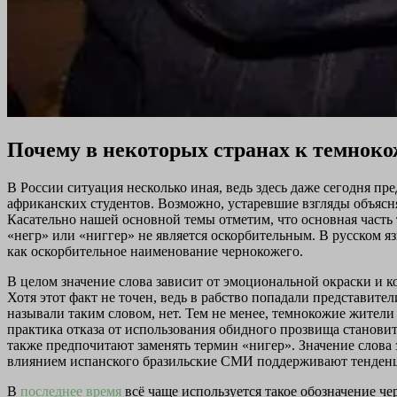
Почему в некоторых странах к темноко
В России ситуация несколько иная, ведь здесь даже сегодня пр
африканских студентов. Возможно, устаревшие взгляды объяс
Касательно нашей основной темы отметим, что основная часть
«негр» или «ниггер» не является оскорбительным. В русском я
как оскорбительное наименование чернокожего.
В целом значение слова зависит от эмоциональной окраски и к
Хотя этот факт не точен, ведь в рабство попадали представит
называли таким словом, нет. Тем не менее, темнокожие жители
практика отказа от использования обидного прозвища станов
также предпочитают заменять термин «нигер». Значение слова з
влиянием испанского бразильские СМИ поддерживают тенденц
В
последнее время
всё чаще используется такое обозначение 