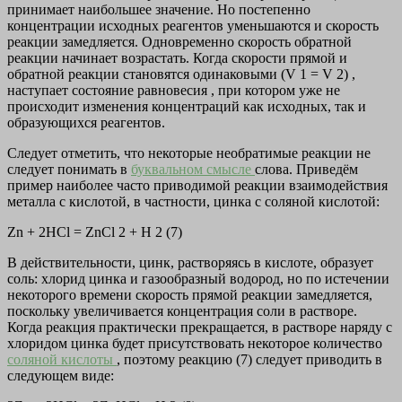
принимает наибольшее значение. Но постепенно
концентрации исходных реагентов уменьшаются и скорость
реакции замедляется. Одновременно скорость обратной
реакции начинает возрастать. Когда скорости прямой и
обратной реакции становятся одинаковыми (V 1 = V 2) ,
наступает
состояние равновесия
, при котором уже не
происходит изменения концентраций как исходных, так и
образующихся реагентов.
Следует отметить, что некоторые необратимые реакции не
следует понимать в
буквальном смысле
слова. Приведём
пример наиболее часто приводимой реакции взаимодействия
металла с кислотой, в частности, цинка с соляной кислотой:
Zn + 2HCl = ZnCl 2 + H 2 (7)
В действительности, цинк, растворяясь в кислоте, образует
соль: хлорид цинка и газообразный водород, но по истечении
некоторого времени скорость прямой реакции замедляется,
поскольку увеличивается концентрация соли в растворе.
Когда реакция практически прекращается, в растворе наряду с
хлоридом цинка будет присутствовать некоторое количество
соляной кислоты
, поэтому реакцию (7) следует приводить в
следующем виде: