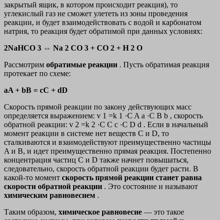
закрытый ящик, в котором происходит реакция), то
углекислый газ не сможет улететь из зоны проведения
реакции, и будет взаимодействовать с водой и карбонатом
натрия, то реакция будет обратимой при данных условиях:
2NaHCO 3 ⇔ Na 2 CO 3 + CO 2 + H 2 O
Рассмотрим
обратимые реакции
. Пусть обратимая реакция
протекает по схеме:
aA + bB = cC + dD
Скорость прямой реакции по закону действующих масс
определяется выражением: v 1 =k 1 ·C A a ·C B b , скорость
обратной реакции: v 2 =k 2 ·C С с ·C D d . Если в начальный
момент реакции в системе нет веществ C и D, то
сталкиваются и взаимодействуют преимущественно частицы
A и B, и идет преимущественно прямая реакция. Постепенно
концентрация частиц C и D также начнет повышаться,
следовательно, скорость обратной реакции будет расти. В
какой-то момент
скорость прямой реакции станет равна
скорости обратной реакции
. Это состояние и называют
химическим равновесием
.
Таким образом,
химическое равновесие
— это такое