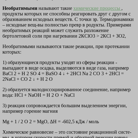
Необратимыми
называют такие
химические процессы
,
продукты которых не способны реагировать друг с другом с
образованием исходных веществ. С точки зр. Термодинамики
– исходные вещ-вы полностью превр в родукты. Примерами
необратимых реакций может служить разложение
бертолетовой соли при нагревании 2КСlО3 > 2КСl + ЗО2,
Необратимыми называются такие реакции, при протекании
которых:
1) образующиеся продукты уходят из сферы реакции -
выпадают в виде осадка, выделяются в виде газа, например
ВаСl 2 + Н 2 SО 4 = ВаSО 4 ↓ + 2НСl Na 2 CO 3 + 2HCl =
2NaCl + CO 2 ↓ + H 2 O
2) образуется малодиссоциированное соединение, напри­мер
вода: НСl + NаОН = Н 2 О + NаСl
3) реакция сопровождается большим выделением энергии,
например горение магния
Mg + 1 / 2 О 2 = МgО, ∆H = -602,5 кДж / моль
Хи­ми­че­ское рав­но­ве­сие – это со­сто­я­ние ре­ак­ци­он­ной си­сте­
мы, в ко­то­ром ско­ро­сти пря­мой и об­рат­ной ре­ак­ции равны.