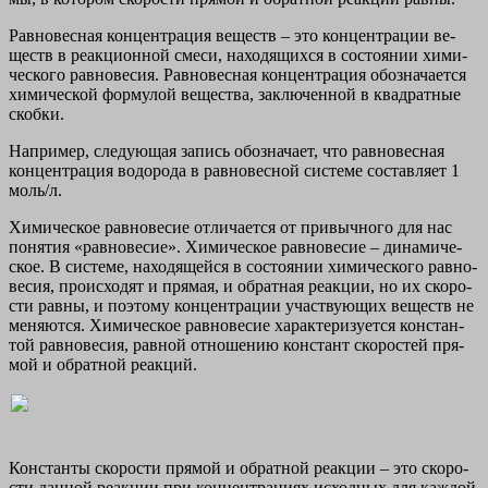
Рав­но­вес­ная кон­цен­тра­ция ве­ществ
– это кон­цен­тра­ции ве­
ществ в ре­ак­ци­он­ной смеси, на­хо­дя­щих­ся в со­сто­я­нии хи­ми­
че­ско­го рав­но­ве­сия. Рав­но­вес­ная кон­цен­тра­ция обо­зна­ча­ет­ся
хи­ми­че­ской фор­му­лой ве­ще­ства, за­клю­чен­ной в квад­рат­ные
скоб­ки.
На­при­мер, сле­ду­ю­щая за­пись обо­зна­ча­ет, что рав­но­вес­ная
кон­цен­тра­ция во­до­ро­да в рав­но­вес­ной си­сте­ме со­став­ля­ет 1
моль/л.
Хи­ми­че­ское рав­но­ве­сие
от­ли­ча­ет­ся от при­выч­но­го для нас
по­ня­тия «рав­но­ве­сие». Хи­ми­че­ское рав­но­ве­сие – ди­на­ми­че­
ское. В си­сте­ме, на­хо­дя­щей­ся в со­сто­я­нии хи­ми­че­ско­го рав­но­
ве­сия, про­ис­хо­дят и пря­мая, и об­рат­ная ре­ак­ции, но их ско­ро­
сти равны, и по­это­му кон­цен­тра­ции участ­ву­ю­щих ве­ществ не
ме­ня­ют­ся.
Хи­ми­че­ское рав­но­ве­сие ха­рак­те­ри­зу­ет­ся кон­стан­
той рав­но­ве­сия, рав­ной от­но­ше­нию кон­стант ско­ро­стей пря­
мой и об­рат­ной ре­ак­ций.
Кон­стан­ты ско­ро­сти пря­мой и об­рат­ной ре­ак­ции – это ско­ро­
сти дан­ной ре­ак­ции при кон­цен­тра­ци­ях ис­ход­ных для каж­дой