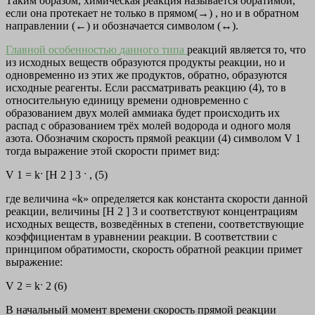
Таким образом,
химическая реакция называется обратимой,
если она протекает не только в прямом(→) , но и в обратном
направлении (←)
и обозначается символом (↔).
Главной особенностью
данного типа
реакций является то, что
из исходных веществ образуются продукты реакции, но и
одновременно из этих же продуктов, обратно, образуются
исходные реагенты. Если рассматривать реакцию (4), то в
относительную единицу времени одновременно с
образованием двух молей аммиака будет происходить их
распад с образованием трёх молей водорода и одного моля
азота. Обозначим скорость прямой реакции (4) символом V 1
тогда выражение этой скорости примет вид:
V 1 = kˑ [Н 2 ] 3 ˑ , (5)
где величина «k» определяется как константа скорости данной
реакции, величины [Н 2 ] 3 и соответствуют концентрациям
исходных веществ, возведённых в степени, соответствующие
коэффициентам в уравнении реакции. В соответствии с
принципом обратимости, скорость обратной реакции примет
выражение:
V 2 = kˑ 2 (6)
В начальный момент времени скорость прямой реакции