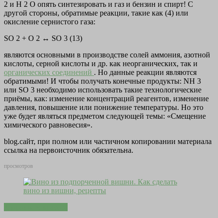
2 и Н 2 О опять синтезировать и газ и бензин и спирт! С
другой стороны, обратимые реакции, такие как (4) или
окисление сернистого газа:
SO 2 + O 2 ↔ SO 3 (13)
являются основными в производстве солей аммония, азотной
кислоты, серной кислоты и др. как неорганических, так и
органических соединений
. Но данные реакции являются
обратимыми! И чтобы получать конечные продукты: NH 3
или SO 3 необходимо использовать такие технологические
приёмы, как: изменение концентраций реагентов, изменение
давления, повышение или понижение температуры. Но это
уже будет являться предметом следующей темы: «Смещение
химического равновесия».
blog.сайт, при полном или частичном копировании материала
ссылка на первоисточник обязательна.
просмотров
Здоровье и красота