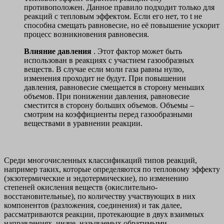
противоположен. Данное правило подходит только для
реакций с тепловым эффектом. Если его нет, то t не
способна смещать равновесие, но её повышение ускорит
процесс возникновения равновесия.
Влияние давления
. Этот фактор может быть
использован в реакциях с участием газообразных
веществ. В случае если моли газа равны нулю,
изменения проходит не будут. При повышении
давления, равновесие смещается в сторону меньших
объемов. При понижении давления, равновесие
сместится в сторону больших объемов. Объемы –
смотрим на коэффициенты перед газообразными
веществами в уравнении реакции.
Среди многочисленных классификаций типов реакций,
например таких, которые определяются по тепловому эффекту
(экзотермические и эндотермические), по изменению
степеней окисления веществ (окислительно-
восстановительные), по количеству участвующих в них
компонентов (разложения, соединения) и так далее,
рассматриваются реакции, протекающие в двух взаимных
направлениях, иначе, называемых
обратимыми
.