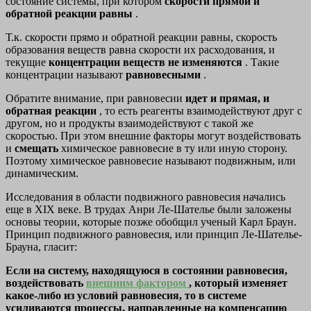
состояние системы, при котором
скорости прямой и
обратной реакции равны
.
Т.к. скорости прямо и обратной реакции равны, скорость
образования веществ равна скорости их расходования, и
текущие
концентрации веществ не изменяются
. Такие
концентрации называют
равновесными
.
Обратите внимание, при равновесии
идет и прямая, и
обратная реакции
, то есть реагенты взаимодействуют друг с
другом, но и продукты взаимодействуют с такой же
скоростью. При этом внешние факторы могут воздействовать
и
смещать
химическое равновесие в ту или иную сторону.
Поэтому химическое равновесие называют подвижным, или
динамическим.
Исследования в области подвижного равновесия начались
еще в XIX веке. В трудах Анри Ле-Шателье были заложены
основы теории, которые позже обобщил ученый Карл Браун.
Принцип подвижного равновесия, или принцип Ле-Шателье-
Брауна, гласит:
Если на систему, находящуюся в состоянии равновесия,
воздействовать
внешним фактором
, который изменяет
какое-либо из условий равновесия, то в системе
усиливаются процессы, направленные на компенсацию