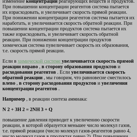
изменение
концентрации
реагирующих веществ и продуктов.
При повышении концентрации реагентов система пытается
их израсходовать, и увеличивает скорость прямой реакции.
При понижении концентрации реагентов система пытается их
наработать, и увеличивается скорость обратной реакции. При
повышении концентрации продуктов система пытается их
также израсходовать, и увеличивает скорость обратной
реакции. При понижении концентрации продуктов
химическая система пувеличивает скорость их образования,
т.е. скорость прямой реакции.
Если в
химической системе
увеличивается скорость прямой
реакции
вправо
,
в сторону образования продуктов
и
расходования реагентов
. Если
увеличивается скорость
обратной реакции
, мы говорим, что равновесие сместилось
влево
,
в сторону расходования продуктов
и
увеличения
концентрации реагентов
.
Например
, в реакции синтеза аммиака:
N 2 + 3H 2 = 2NH 3 + Q
повышение давления приводит к увеличению скорости
реакции, в которой образуется меньшее число молекул газов,
т.е. прямой реакции (число молекул газов-реагентов равно 4,
число молекул газов в продуктах равно 2). При повышении