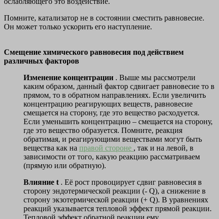
ослабляющего это воздействие.
Помните, катализатор не в состоянии сместить равновесие.
Он может только ускорить его наступление.
Смещение химического равновесия под действием
различных факторов
Изменение концентрации
. Выше мы рассмотрели
каким образом, данный фактор сдвигает равновесие то в
прямом, то в обратном направлениях. Если увеличить
концентрацию реагирующих веществ, равновесие
смещается на сторону, где это вещество расходуется.
Если уменьшить концентрацию – смещается на сторону,
где это вещество образуется. Помните, реакция
обратимая, и реагирующими веществами могут быть
вещества как на
правой стороне
, так и на левой, в
зависимости от того, какую реакцию рассматриваем
(прямую или обратную).
Влияние
t
. Её рост провоцирует сдвиг равновесия в
сторону эндотермической реакции (- Q), а снижение в
сторону экзотермической реакции (+ Q). В уравнениях
реакций указывается тепловой эффект прямой реакции.
Тепловой эффект обратной реакции ему