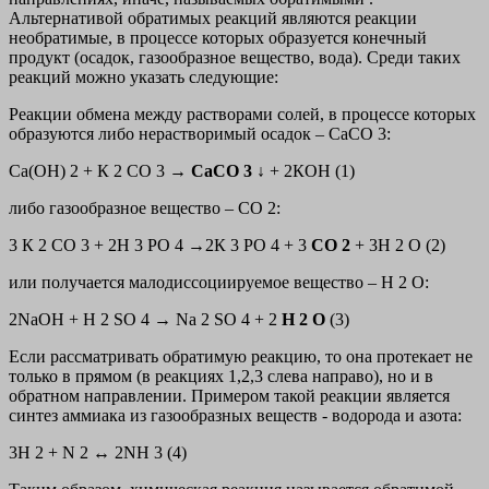
Альтернативой обратимых реакций являются реакции
необратимые,
в процессе которых образуется конечный
продукт (осадок, газообразное вещество, вода). Среди таких
реакций можно указать следующие:
Реакции обмена между растворами солей, в процессе которых
образуются либо нерастворимый осадок – СаСО 3:
Са(ОН) 2 + К 2 СО 3 →
СаСО 3
↓ + 2КОН (1)
либо газообразное вещество – СО 2:
3 К 2 СО 3 + 2Н 3 РО 4 →2К 3 РО 4 + 3
СО 2
+ 3Н 2 О (2)
или получается малодиссоциируемое вещество – Н 2 О:
2NaOH + H 2 SO 4 → Na 2 SO 4 + 2
H 2
O
(3)
Если рассматривать обратимую реакцию, то она протекает не
только в прямом (в реакциях 1,2,3 слева направо), но и в
обратном направлении. Примером такой реакции является
синтез аммиака из газообразных веществ - водорода и азота:
3H 2 + N 2 ↔ 2NH 3 (4)