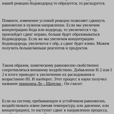
нашей реакции йодоводород то образуется, то расходуется.
Помните, изменение условий реакции позволяет сдвинуть
равновесии в нужном направлении. Если мы увеличим
концентрацию йода или водорода, то увеличится
v
пр,
произойдет сдвиг вправо, больше будет образовываться
йодоводорода. Если же мы увеличим концентрацию
йодоводорода, увеличится
v
обр, а сдвиг будет влево. Можем
получить больше/меньше реагентов и продуктов.
Таким образом, химическому равновесию свойственно
сопротивляться внешнему воздействию. Добавление H 2 или I
2 в итоге приводит к увеличению их расходования и
возрастанию HI. И наоборот. Этот процесс в науке получил
название
принципа Ле – Шателье
. Он гласит:
Если на систему, пребывающую в устойчивом равновесии,
воздействовать извне (меняя температуру, или давление, или
концентрацию), то наступит сдвиг в направлении процесса,