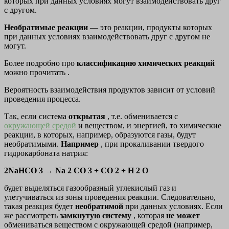
которых при данных условиях могут взаимодействовать друг
с другом.
Необратимые реакции
— это реакции, продукты которых
при данных условиях взаимодействовать друг с другом не
могут.
Более подробно про
классификацию химических реакций
можно прочитать .
Вероятность взаимодействия продуктов зависит от условий
проведения процесса.
Так, если система
открытая
, т.е. обменивается с
окружающей средой
и веществом, и энергией, то химические
реакции, в которых, например, образуются газы, будут
необратимыми.
Например
, при прокаливании твердого
гидрокарбоната натрия:
2NaHCO 3 → Na 2 CO 3 + CO 2 + H 2 O
будет выделяться газообразный углекислый газ и
улетучиваться из зоны проведения реакции. Следовательно,
такая реакция будет
необратимой
при данных условиях. Если
же рассмотреть
замкнутую систему
, которая
не может
обмениваться веществом с окружающей средой (например,