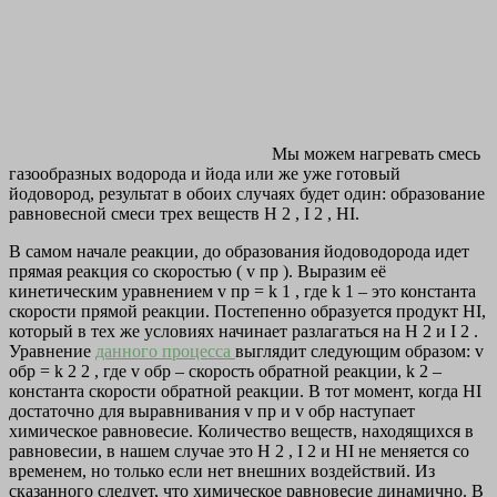
Мы можем нагревать смесь
газообразных водорода и йода или же уже готовый
йодовород, результат в обоих случаях будет один: образование
равновесной смеси трех веществ H 2 , I 2 , HI.
В самом начале реакции, до образования йодоводорода идет
прямая реакция со скоростью (
v
пр ). Выразим её
кинетическим уравнением
v
пр = k 1 , где k 1 – это константа
скорости прямой реакции. Постепенно образуется продукт HI,
который в тех же условиях начинает разлагаться на H 2 и I 2 .
Уравнение
данного процесса
выглядит следующим образом:
v
обр = k 2 2 , где
v
обр – скорость обратной реакции, k 2 –
константа скорости обратной реакции. В тот момент, когда HI
достаточно для выравнивания
v
пр и
v
обр наступает
химическое равновесие. Количество веществ, находящихся в
равновесии, в нашем случае это H 2 , I 2 и HI не меняется со
временем, но только если нет внешних воздействий. Из
сказанного следует, что химическое равновесие динамично. В