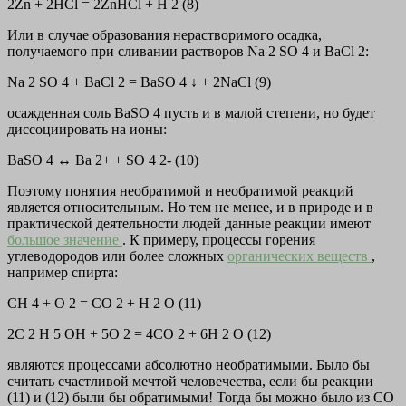
2Zn + 2HCl = 2ZnНCl + H 2 (8)
Или в случае образования нерастворимого осадка,
получаемого при сливании растворов Na 2 SO 4 и BaCl 2:
Na 2 SO 4 + BaCl 2 = BaSO 4 ↓ + 2NaCl (9)
осажденная соль BaSO 4 пусть и в малой степени, но будет
диссоциировать на ионы:
BaSO 4 ↔ Ba 2+ + SO 4 2- (10)
Поэтому понятия необратимой и необратимой реакций
является относительным. Но тем не менее, и в природе и в
практической деятельности людей данные реакции имеют
большое значение
. К примеру, процессы горения
углеводородов или более сложных
органических веществ
,
например спирта:
СН 4 + О 2 = СО 2 + Н 2 О (11)
2С 2 Н 5 ОН + 5О 2 = 4СО 2 + 6Н 2 О (12)
являются процессами абсолютно необратимыми. Было бы
считать счастливой мечтой человечества, если бы реакции
(11) и (12) были бы обратимыми! Тогда бы можно было из СО