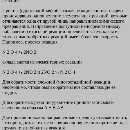
реакции.
Простая (одностадийная) обратимая реакция состоит из двух
происходящих одновременно элементарных реакций, которые
отличаются одна от другой лишь направлением химического
превращения. Направление доступной непосредственному
наблюдению итоговой реакции определяется тем, какая из
этих взаимно-обратных реакций имеет большую скорость.
Например, простая реакция
N 2 O 4 ⇆ 2NO 2
складывается из элементарных реакций
N 2 O 4 ⇆ 2NO 2 и 2NO 2 ⇆ N 2 O 4
Для обратимости сложной (многостадийной) реакции,
необходимо, чтобы были обратимы все составляющие её
стадии.
Для
обратимых реакций
уравнение принято записывать
следующим образом А + В АВ.
Две противоположно направленные стрелки указывают на то,
что при одних и тех же условиях одновременно протекает как
прямая, так и обратная реакция