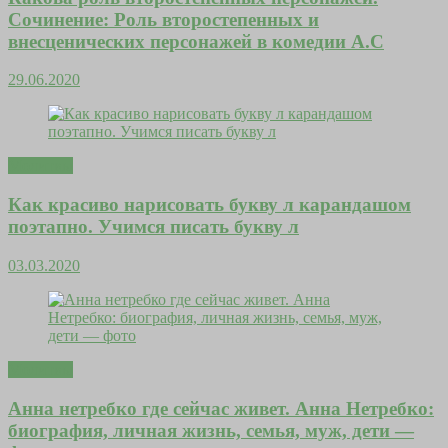
Сочинение: Роль второстепенных и
внесценических персонажей в комедии А.С
29.06.2020
Молитвы
Как красиво нарисовать букву л карандашом
поэтапно. Учимся писать букву л
03.03.2020
Молитвы
Анна нетребко где сейчас живет. Анна Нетребко:
биография, личная жизнь, семья, муж, дети —