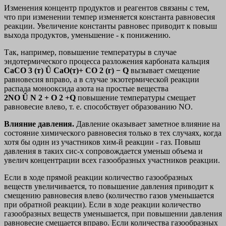
Изменения концентр продуктов и реагентов связаны с тем,
что при изменении темпер изменяется константа равновесия
реакции. Увеличение константы равновес приводит к повыш
выхода продуктов, уменьшение - к понижению.
Так, например, повышение температуры в случае
эндотермического процесса разложения карбоната кальция
CaCO 3 (т) Û CaO(т)+ CO 2 (г) − Q
вызывает смещение
равновесия вправо, а в случае экзотермической реакции
распада монооксида азота на простые вещества
2NO Û N 2 + O 2 +Q
повышение температуры смещает
равновесие влево, т. е. способствует образованию NO.
Влияние давления.
Давление оказывает заметное влияние на
состояние химического равновесия только в тех случаях, когда
хотя бы один из участников хим-й реакции - газ. Повыш
давления в таких сис-х сопровождается уменьш объема и
увелич концентрации всех газообразных участников реакции.
Если в ходе прямой реакции количество газообразных
веществ увеличивается, то повышение давления приводит к
смещению равновесия влево (количество газов уменьшается
при обратной реакции). Если в ходе реакции количество
газообразных веществ уменьшается, при повышении давления
равновесие смещается вправо. Если количества газообразных