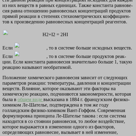
из них ве­ществ в рав­ных еди­ни­цах. Также кон­стан­та рав­но­ве­
сия равна от­но­ше­нию рав­но­вес­ных кон­цен­тра­ций про­дук­тов
пря­мой ре­ак­ции в сте­пе­нях сте­хио­мет­ри­че­ских ко­эф­фи­ци­ен­
тов к про­из­ве­де­нию рав­но­вес­ных кон­цен­тра­ций ре­а­ген­тов.
Н2+I2 = 2НI
Если
, то в си­сте­ме боль­ше ис­ход­ных ве­ществ.
Если
, то в си­сте­ме боль­ше про­дук­тов ре­ак­
ции. Если кон­стан­та рав­но­ве­сия зна­чи­тель­но боль­ше 1, такую
ре­ак­цию на­зы­ва­ют необ­ра­ти­мой.
Положение химического равновесия зависит от следующих
параметров реакции: температуры, давления и концентрации
веществ. Влияние, которое оказывают эти факторы на
химическую реакцию, подчиняются закономерности, которая
была в
общем виде
высказана в 1884 г. французским физико-
химиком Ле-Шателье, подтверждена в том же году
голландским физико-химиком Вант-Гоффом. Современная
формулировка принципа Ле-Шателье такова
: если система
находится в со стоянии равновесия, то любое воздействие,
которое выражается в изменении одного из факторов,
определяющих равновесие, вызывает в ней изменение,