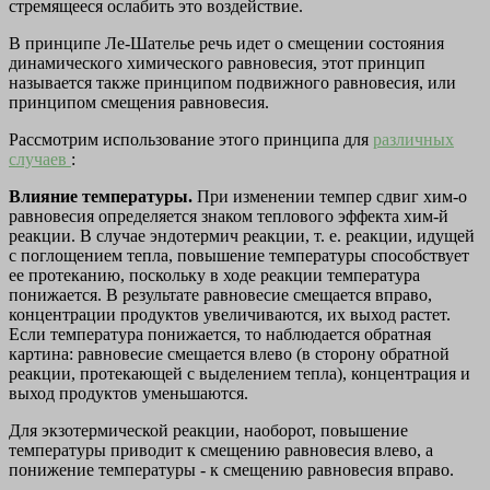
стремящееся ослабить это воздействие.
В принципе Ле-Шателье речь идет о смещении состояния
динамического химического равновесия, этот принцип
называется также принципом подвижного равновесия, или
принципом смещения равновесия.
Рассмотрим использование этого принципа для
различных
случаев
:
Влияние температуры.
При изменении темпер сдвиг хим-о
равновесия определяется знаком теплового эффекта хим-й
реакции. В случае эндотермич реакции, т. е. реакции, идущей
с поглощением тепла, повышение температуры способствует
ее протеканию, поскольку в ходе реакции температура
понижается. В результате равновесие смещается вправо,
концентрации продуктов увеличиваются, их выход растет.
Если температура понижается, то наблюдается обратная
картина: равновесие смещается влево (в сторону обратной
реакции, протекающей с выделением тепла), концентрация и
выход продуктов уменьшаются.
Для экзотермической реакции, наоборот, повышение
температуры приводит к смещению равновесия влево, а
понижение температуры - к смещению равновесия вправо.