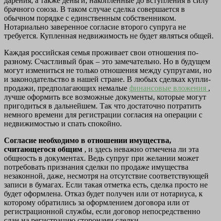
дарения, а также деньги, накопленные до вступления в силу
брачного союза. В таком случае сделка совершается в
обычном порядке с единственным собственником.
Нотариально заверенное согласие второго супруга не
требуется. Купленная недвижимость не будет являться общей.
Каждая российская семья проживает свои отношения по-
разному. Счастливый брак – это замечательно. Но в будущем
могут измениться не только отношения между супругами, но
и законодательство в нашей стране. В любых сделках купли-
продажи, предполагающих немалые
финансовые вложения
,
лучше оформить все возможные документы, которые могут
пригодиться в дальнейшем. Так что достаточно потратить
немного времени для регистрации согласия на операции с
недвижимостью и спать спокойно.
Согласие необходимо в отношении имущества,
считающегося общим
, и здесь неважно отмечена ли эта
общность в документах. Ведь супруг при желании может
потребовать признания сделки по продаже имущества
незаконной, даже, несмотря на отсутствие соответствующей
записи в бумагах. Если такая отметка есть, сделка просто не
будет оформлена. Отказ будет получен или от нотариуса, к
которому обратились за оформлением договора или от
регистрационной службы, если договор непосредственно
сдан на регистрацию сторонами сделки.