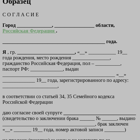
Образец
С О Г Л А С И Е
Город ______________, ________________ области,
Российская Федерация
.
_________________________________________ года.
Я
, гр.
_______________________,
«__» ___________ 19__
года рождения, место рождения _______________,
гражданство Российская Федерация, пол – __________,
паспорт РФ: _____________, выдан
_____________________________________________ «__»
_____________ 19__ года, зарегистрированного по адресу:
______________________,
в соответствии со статьей 34, 35 Семейного кодекса
Российской Федерации
даю согласие своей супруге
_____________________________
(свидетельство о заключении брака ______ № ______, выдано
_____________________________________, брак заключен
«__» _______ 19__ года, номер актовой записи ________)