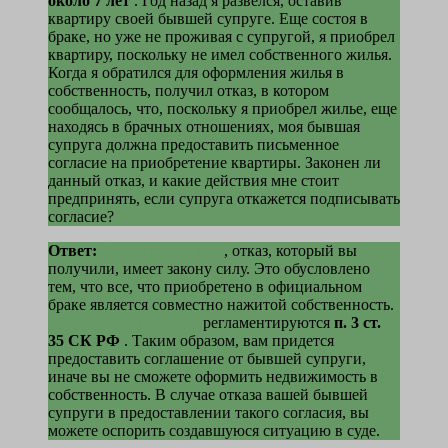
около 7 лет
. Год назад я развелся, оставив
квартиру своей бывшей супруге. Еще состоя в
браке, но уже не проживая с супругой, я приобрел
квартиру, поскольку не имел собственного жилья.
Когда я обратился для оформления жилья в
собственность, получил отказ, в котором
сообщалось, что, поскольку я приобрел жилье, еще
находясь в брачных отношениях, моя бывшая
супруга должна предоставить письменное
согласие на приобретение квартиры. Законен ли
данный отказ, и какие действия мне стоит
предпринять, если супруга откажется подписывать
согласие?
Ответ:
Уважаемый Иван
, отказ, который вы
получили, имеет закону силу. Это обусловлено
тем, что все, что приобретено в официальном
браке является совместно нажитой собственность.
Подобные отношения
регламентируются
п. 3 ст.
35 СК РФ
. Таким образом, вам придется
предоставить соглашение от бывшей супруги,
иначе вы не сможете оформить недвижимость в
собственность. В случае отказа вашей бывшей
супруги в предоставлении такого согласия, вы
можете оспорить создавшуюся ситуацию в суде.