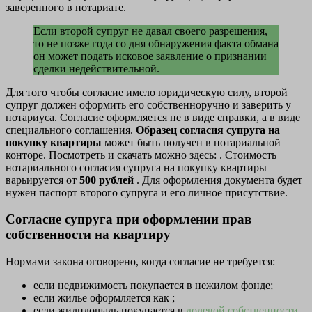
заверенного в нотариате.
Если второй супруг не давал своего разрешения,
то не позже года со дня обнаружения факта обмана
он может подать исковое заявление о признании
сделки недействительной.
Для того чтобы согласие имело юридическую силу, второй
супруг должен оформить его собственноручно и заверить у
нотариуса. Согласие оформляется не в виде справки, а в виде
специального соглашения.
Образец согласия супруга на
покупку квартиры
может быть получен в нотариальной
конторе. Посмотреть и скачать можно здесь: . Стоимость
нотариального согласия супруга на покупку квартиры
варьируется от
500 рублей
. Для оформления документа будет
нужен паспорт второго супруга и его личное присутствие.
Согласие супруга при оформлении прав
собственности на квартиру
Нормами закона оговорено, когда согласие не требуется:
если недвижимость покупается в нежилом фонде;
если жилье оформляется как ;
если жилплощадь покупается в
долевой собственности