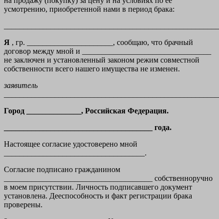
на продажу (покупку) за цену и на условиях по ее
усмотрению, приобретенной нами в период брака:
_______________________________________________________
Я
, гр. ______________________, сообщаю, что брачный
договор между мной и _________________________________
не заключен и установленный законом режим совместной
собственности всего нашего имущества не изменен.
заявитель
______________________________________________________
Город ______________, Российская Федерация.
______________________________________ года.
Настоящее согласие удостоверено мной
____________________________________.
Согласие подписано гражданином
______________________________________ собственноручно
в моем присутствии. Личность подписавшего документ
установлена. Дееспособность и факт регистрации брака
проверены.