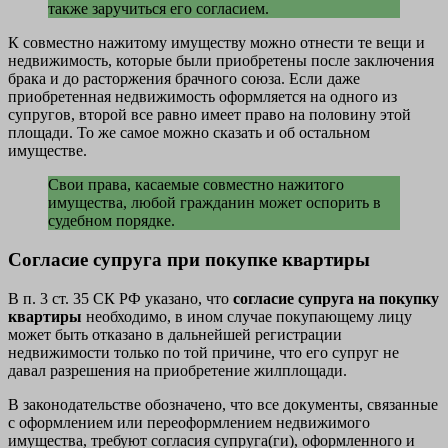
также заручиться его согласием.
К совместно нажитому имуществу можно отнести те вещи и
недвижимость, которые были приобретены после заключения
брака и до расторжения брачного союза. Если даже
приобретенная недвижимость оформляется на одного из
супругов, второй все равно имеет право на половину этой
площади. То же самое можно сказать и об остальном
имуществе.
Свои права, касаемые совместно нажитого
имущества, любой гражданин может оспорить в
судебном порядке.
Согласие супруга при покупке квартиры
В п. 3 ст. 35 СК РФ указано, что
согласие супруга на покупку
квартиры
необходимо, в ином случае покупающему лицу
может быть отказано в дальнейшей регистрации
недвижимости только по той причине, что его супруг не
давал разрешения на приобретение жилплощади.
В законодательстве обозначено, что все документы, связанные
с оформлением или переоформлением недвижимого
имущества, требуют согласия супруга(ги), оформленного и