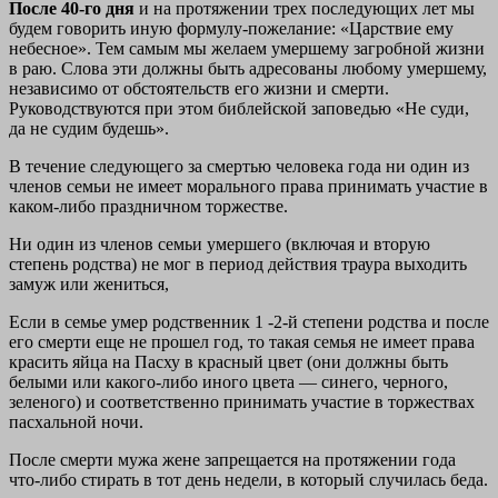
После 40-го дня
и на протяжении трех последующих лет мы
будем говорить иную формулу-пожелание: «Царствие ему
небесное». Тем самым мы желаем умершему загробной жизни
в раю. Слова эти должны быть адресованы любому умершему,
независимо от обстоятельств его жизни и смерти.
Руководствуются при этом библейской заповедью «Не суди,
да не судим будешь».
В течение следующего за смертью человека года ни один из
членов семьи не имеет морального права принимать участие в
каком-либо праздничном торжестве.
Ни один из членов семьи умершего (включая и вторую
степень родства) не мог в период действия траура выходить
замуж или жениться,
Если в семье умер родственник 1 -2-й степени родства и после
его смерти еще не прошел год, то такая семья не имеет права
красить яйца на Пасху в красный цвет (они должны быть
белыми или какого-либо иного цвета — синего, черного,
зеленого) и соответственно принимать участие в торжествах
пасхальной ночи.
После смерти мужа жене запрещается на протяжении года
что-либо стирать в тот день недели, в который случилась беда.