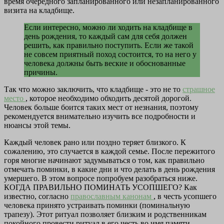
время очередного запланированного или незапланированного
визита на кладбище.
Если интересно, можно ли ходить на кладбище в
день рождения, то каждый сам для себя должен
решить, как правильно поступить. Если же такой
не совсем приятный поход состоится, то на него у
человека должны быть веские и обоснованные
причины.
Так что можно заключить, что кладбище - это не то
страшное
место
, которое необходимо обходить десятой дорогой.
Человек больше боится таких мест от незнания, поэтому
рекомендуется внимательно изучить все подробности и
нюансы этой темы.
Каждый человек рано или поздно теряет близкого. К
сожалению, это случается в каждой семье. После пережитого
горя многие начинают задумываться о том, как правильно
отмечать поминки, в какие дни и что делать в день рождения
умершего. В этом вопросе попробуем разобраться ниже.
КОГДА ПРАВИЛЬНО ПОМИНАТЬ УСОПШЕГО? Как
известно, согласно
православным канонам
, в честь усопшего
человека принято устраивать поминки (поминальную
трапезу). Этот ритуал позволяет близким и родственникам
покойного провести ритуал в его честь во имя памяти