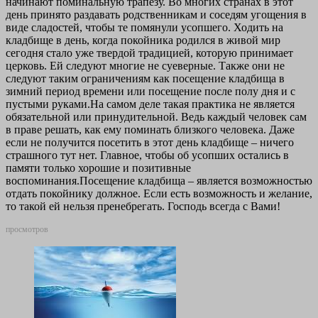
начинают поминальную трапезу. Во многих странах в этот
день принято раздавать родственникам и соседям угощения в
виде сладостей, чтобы те помянули усопшего. Ходить на
кладбище в день, когда покойника родился в живой мир
сегодня стало уже твердой традицией, которую принимает
церковь. Ей следуют многие не суеверные. Также они не
следуют таким ограничениям как посещение кладбища в
зимний период времени или посещение после полу дня и с
пустыми руками.На самом деле такая практика не является
обязательной или принудительной. Ведь каждый человек сам
в праве решать, как ему поминать близкого человека. Даже
если не получится посетить в этот день кладбище – ничего
страшного тут нет. Главное, чтобы об усопших остались в
памяти только хорошие и позитивные
воспоминания.Посещение кладбища – является возможностью
отдать покойнику должное. Если есть возможность и желание,
то такой ей нельзя пренебрегать. Господь всегда с Вами!
просмотров