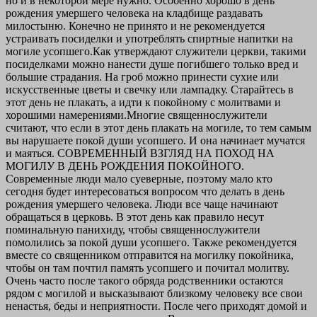
но и в некоторой мере нужно. Особенно хорошо в день
рождения умершего человека на кладбище раздавать
милостыню. Конечно не принято и не рекомендуется
устраивать посиделки и употреблять спиртные напитки на
могиле усопшего.Как утверждают служители церкви, такими
посиделками можно нанести душе погибшего только вред и
большие страдания. На гроб можно принести сухие или
искусственные цветы и свечку или лампадку. Старайтесь в
этот день не плакать, а идти к покойному с молитвами и
хорошими намерениями.Многие священнослужители
считают, что если в этот день плакать на могиле, то тем самым
вы нарушаете покой души усопшего. И она начинает мучатся
и маяться. СОВРЕМЕННЫЙ ВЗГЛЯД НА ПОХОД НА
МОГИЛУ В ДЕНЬ РОЖДЕНИЯ ПОКОЙНОГО.
Современные люди мало суеверные, поэтому мало кто
сегодня будет интересоваться вопросом что делать в день
рождения умершего человека. Люди все чаще начинают
обращаться в церковь. В этот день как правило несут
поминальную панихиду, чтобы священнослужители
помолились за покой души усопшего. Также рекомендуется
вместе со священником отправится на могилку покойника,
чтобы он там почтил память усопшего и почитал молитву.
Очень часто после такого обряда родственники остаются
рядом с могилой и высказывают близкому человеку все свои
ненастья, беды и неприятности. После чего приходят домой и