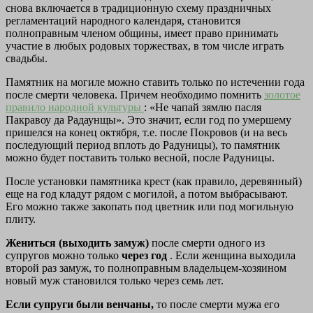
снова включается в традиционную схему праздничных
регламентаций народного календаря, становится
полноправным членом общины, имеет право принимать
участие в любых родовых торжествах, в том числе играть
свадьбы.
Памятник на могиле можно ставить только по истечении года
после смерти человека. Причем необходимо помнить
золотое
правило
народной культуры
: «Не чапай зямлю пасля
Пакравоу да Радаунщы». Это значит, если год по умершему
пришелся на конец октября, т.е. после Покровов (и на весь
последующий период вплоть до Радуницы), то памятник
можно будет поставить только весной, после Радуницы.
После установки памятника крест (как правило, деревянный)
еще на год кладут рядом с могилой, а потом выбрасывают.
Его можно также закопать под цветник или под могильную
плиту.
Жениться (выходить замуж)
после смерти одного из
супругов можно только
через год
. Если женщина выходила
второй раз замуж, то полноправным владельцем-хозяином
новый муж становился только через семь лет.
Если супруги были венчаны,
то после смерти мужа его