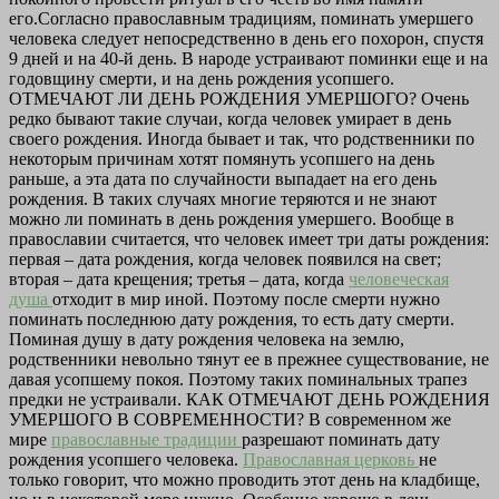
его.Согласно православным традициям, поминать умершего
человека следует непосредственно в день его похорон, спустя
9 дней и на 40-й день. В народе устраивают поминки еще и на
годовщину смерти, и на день рождения усопшего.
ОТМЕЧАЮТ ЛИ ДЕНЬ РОЖДЕНИЯ УМЕРШОГО? Очень
редко бывают такие случаи, когда человек умирает в день
своего рождения. Иногда бывает и так, что родственники по
некоторым причинам хотят помянуть усопшего на день
раньше, а эта дата по случайности выпадает на его день
рождения. В таких случаях многие теряются и не знают
можно ли поминать в день рождения умершего. Вообще в
православии считается, что человек имеет три даты рождения:
первая – дата рождения, когда человек появился на свет;
вторая – дата крещения; третья – дата, когда
человеческая
душа
отходит в мир иной. Поэтому после смерти нужно
поминать последнюю дату рождения, то есть дату смерти.
Поминая душу в дату рождения человека на землю,
родственники невольно тянут ее в прежнее существование, не
давая усопшему покоя. Поэтому таких поминальных трапез
предки не устраивали. КАК ОТМЕЧАЮТ ДЕНЬ РОЖДЕНИЯ
УМЕРШОГО В СОВРЕМЕННОСТИ? В современном же
мире
православные традиции
разрешают поминать дату
рождения усопшего человека.
Православная церковь
не
только говорит, что можно проводить этот день на кладбище,