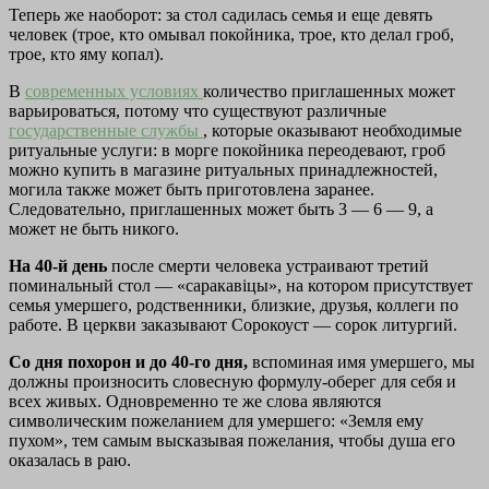
Теперь же наоборот: за стол садилась семья и еще девять
человек (трое, кто омывал покойника, трое, кто делал гроб,
трое, кто яму копал).
В
современных условиях
количество приглашенных может
варьироваться, потому что существуют различные
государственные службы
, которые оказывают необходимые
ритуальные услуги: в морге покойника переодевают, гроб
можно купить в магазине ритуальных принадлежностей,
могила также может быть приготовлена заранее.
Следовательно, приглашенных может быть 3 — 6 — 9, а
может не быть никого.
На 40-й день
после смерти человека устраивают третий
поминальный стол — «саракавiцы», на котором присутствует
семья умершего, родственники, близкие, друзья, коллеги по
работе. В церкви заказывают Сорокоуст — сорок литургий.
Со дня похорон и до 40-го дня,
вспоминая имя умершего, мы
должны произносить словесную формулу-оберег для себя и
всех живых. Одновременно те же слова являются
символическим пожеланием для умершего: «Земля ему
пухом», тем самым высказывая пожелания, чтобы душа его
оказалась в раю.