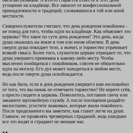
угощение на кладбище. Все зависит от конфессиональной
принадлежности и традиций, сложившихся в той или иной
местности.
Священослужители считают, что день рождения покойника -
не повод для того, чтобы идти на кладбище. Как объясняет это
церковь? Что такое по сути день рождения? Это день, когда
душа оказалась на земле в том или ином обличии. В день
смерти душа покидает тело, а значит, и торжество утрачивает
всякий смысл. Более того, служители церкви отрицают то, что
душа умершего привязана к какому-либо месту. Чтобы
мысленно пообщаться с покойником, совсем не обязательно
идти на могилу. Его дух может находиться в любом месте,
ведь после смерти душа освобождается.
Но как быть, если в день рождения умершего вам неспокойно
от того, что вы никак не отмечаете торжество? Не корите себя,
а просто сходите в церковь. Помолитесь, поставьте свечу или
закажите заупокойную службу. А после посещения раздайте
милостыню, угостите знакомых, которые знали покойного.
После проделанного вы заметите, как станет легче на душе.
Главное, не проявлять чрезмерных страданий, ведь ушедшие
все это видят и страдают не меньше нас.