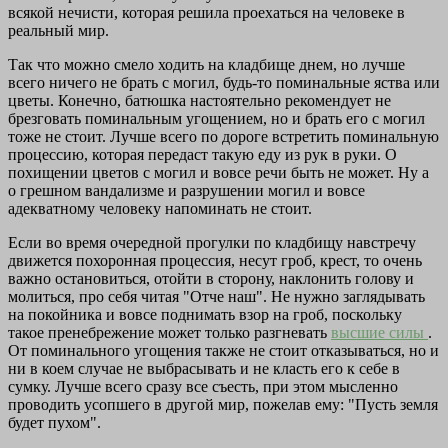
всякой нечисти, которая решила проехаться на человеке в
реальный мир.
Так что можно смело ходить на кладбище днем, но лучше
всего ничего не брать с могил, будь-то поминальные яства или
цветы. Конечно, батюшка настоятельно рекомендует не
брезговать поминальным угощением, но и брать его с могил
тоже не стоит. Лучше всего по дороге встретить поминальную
процессию, которая передаст такую еду из рук в руки. О
похищении цветов с могил и вовсе речи быть не может. Ну а
о грешном вандализме и разрушении могил и вовсе
адекватному человеку напоминать не стоит.
Если во время очередной прогулки по кладбищу навстречу
движется похоронная процессия, несут гроб, крест, то очень
важно остановиться, отойти в сторону, наклонить голову и
молиться, про себя читая "Отче наш". Не нужно заглядывать
на покойника и вовсе поднимать взор на гроб, поскольку
такое пренебрежение может только разгневать
высшие силы
.
От поминального угощения также не стоит отказываться, но и
ни в коем случае не выбрасывать и не класть его к себе в
сумку. Лучше всего сразу все съесть, при этом мысленно
проводить усопшего в другой мир, пожелав ему: "Пусть земля
будет пухом".