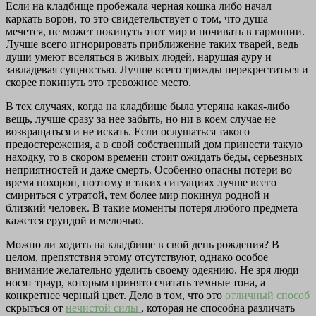
Если на кладбище пробежала черная кошка либо начал
каркать ворон, то это свидетельствует о том, что душа
мечется, не может покинуть этот мир и почивать в гармонии.
Лучше всего игнорировать приближение таких тварей, ведь
души умеют вселяться в живых людей, нарушая ауру и
завладевая сущностью. Лучше всего трижды перекреститься и
скорее покинуть это тревожное место.
В тех случаях, когда на кладбище была утеряна какая-либо
вещь, лучше сразу за нее забыть, но ни в коем случае не
возвращаться и не искать. Если ослушаться такого
предостережения, а в свой собственный дом принести такую
находку, то в скором времени стоит ожидать беды, серьезных
неприятностей и даже смерть. Особенно опасны потери во
время похорон, поэтому в таких ситуациях лучше всего
смириться с утратой, тем более мир покинул родной и
близкий человек. В такие моменты потеря любого предмета
кажется ерундой и мелочью.
Можно ли ходить на кладбище в свой день рождения? В
целом, препятствия этому отсутствуют, однако особое
внимание желательно уделить своему одеянию. Не зря люди
носят траур, которым принято считать темные тона, а
конкретнее черный цвет. Дело в том, что это
отличный способ
скрыться от
нечистой силы
, которая не способна различать