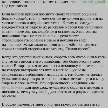
все темное, а значит - не может завладеть
человеческой душой
еще при жизни.
Если человек пришел помянуть своих усопших родных и
близких людей, то ни в коем случае не должен радоваться на
могиле врагов и недоброжелателей. К тому же следует
воздержаться от радостных рассказов о своей благополучной
жизни, иначе она так кладбище и останется. Хвастовства
покойники тоже не терпят, а такие речи могут
спровоцировать болезни в семье и неудачи во всех
начинаниях. Желательно вспоминать покойника только с
самой хорошей стороны и желать ему "Земли пухом".
Когда это действо закончиться, собрать весь мусор и ни в коем
случае не выносить его с кладбища, тем более нести в свое
жилье. Возвращаться от могилы на остановку той же тропой,
по которой выстраивался путь к могиле. Лучше не
сворачивать с выбранного маршрута и, тем более, не срезать
углы, поскольку как раз в таких опасных местах черти и могут
забрать к себе. Кстати, при беременности кладбище - не
лучшее место
для прогулок, лучше всего сходить в церковь и
поставить свечку за упокой души близких и родных людей на
ом свете.
В общем, моментов много, и очень важно их учитывать во