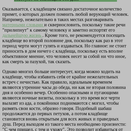
Оказывается, с кладбищем связано достаточное количество
примет, о которых должен помнить любой верующий человек.
Например, нежелательно в таких местах разговаривать
матерными словами
и сквернословить, поскольку такие речи
"прилипнут" к самому человеку и заметно испортят его
дальнейшую жизнь
. Кроме того, не рекомендуется посещать
кладбище во второй половине дня, поскольку как раз в этот
период черти могут гулять и издаваться. Но главное: не стоит
приносить в дом ничего с кладбища, поскольку есть вполне
объективное мнение, что человек несет за собой ни что иное,
как смерть за пазухой, так сказать.
Однако многих больше интересует, когда можно ходить на
кладбище, чтобы избавить себя от крайне нежелательных
встреч с нечистью. Как правило, идеальным временем
являются утренние часы до обеда, ни как не вторая половина
дня и особенно вечер. Особенно опасными и пугающими
являются ночные визиты, поскольку в это время все черти
вылазят из ада, а покойники поднимаются с могил, чтобы
размять свои кости, образно говоря. Подобный шабаш
продолжается до первых петухов, а потом кладбище
становится вновь открытым для всех живых и праведных
душ. Перед выходом из такого места необходимо произнести:
"С чем пришел, с тем и ухожу". Это позволит избавиться от