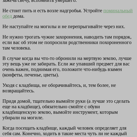
зажечь свечу, вспомнить умершего.
Не стоит пить и есть возле надгробья. Устройте
поминальный
обед
дома.
Не наступайте на могилы и не перепрыгивайте через них.
Не нужно трогать чужие захоронения, наводить там порядок,
если вас об этом не попросили родственники похороненного
там человека.
В случае когда вы что-то обронили на мертвую землю, лучше
эту вещь уже не забирать. Если же упавший предмет для вас
очень важен, поднимая его, положите что-нибудь взамен
(конфеты, печенье, цветы).
Уходя с кладбища, не оборачивайтесь, и, тем более, не
возвращайтесь.
Придя домой, тщательно вымойте руки (а лучше это сделать
еще на кладбище), обязательно смойте с обуви
кладбищенскую землю, вымойте инструмент, которым
убирали на могиле.
Когда посещать кладбище, каждый человек определяет для
себя сам. Конечно, ходить в такие места чуть ли не каждый