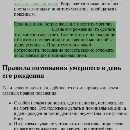
алкогольные напитки
. Разрешается только поставить
цветы и лампадку, почитать молитвы, пообщаться с
покойным.
Если возникло острое желание посетить могилку
близкого человека
в день его рождения, то сделать
это, конечно же, стоит. Главное, идти на кладбище
с благими намерениями и искренней молитвой за
душу усопшего. При отсутствии такой
потребности, посещение погоста можно отложить
до близлежащих поминальных дней.
Правила поминания умершего в день
его рождения
Если решено идти на кладбище, то стоит придерживаться
главных правил поведения:
С собой нельзя приносить еду и напитки, оставлять их
на могилке. Это положено делать в поминальные дни, а
в день рождения такие действия неуместны и не угодны
Богу.
Ни в коем случае не устраивать на могилке пиршество,
не распивать алкоголь, не курить, не употреблять