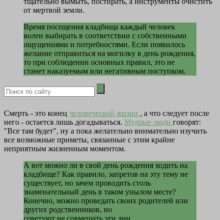
тщательно вымыть, постирать, а инструменты очистить
от мертвой земли.
Время посещения кладбища каждый человек
волен выбирать в соответствии с собственными
ощущениями и потребностями. Если появилось
желание отправиться на могилку в день рождения,
то при соблюдении основных правил, это не
станет наказуемым или негативным поступком.
Смерть - это конец
человеческой жизни
, а что следует после
него - остается лишь догадываться.
Мудрые люди
говорят:
"Все там будет", ну а пока желательно внимательно изучить
все возможные приметы, связанные с этим крайне
неприятным жизненным моментом.
А вот можно ли в свой день рождения ходить на
кладбище? Как правило, запретов на эту тему не
существует, но зачем проводить столь
знаменательный день в таком унылом месте?
Конечно, можно проведать своих родителей или
других родственников, но
знающие люди
советуют не совмещать эти дни.