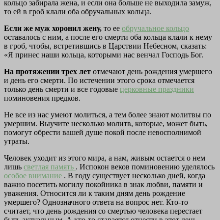
кольцо забирала жена, и если она больше не выходила замуж,
то ей в гроб клали оба обручальных кольца.
Если же муж хоронил жену,
то ее
обручальное кольцо
оставалось с ним, а после его смерти оба кольца клали к нему
в гроб, чтобы, встретившись в Царствии Небесном, сказать:
«Я принес наши кольца, которыми нас венчал Господь Бог.
На протяжении трех лет
отмечают день рождения умершего
и день его смерти. По истечении этого срока отмечается
только день смерти и все годовые
церковные праздники
поминовения предков.
Не все из нас умеют молиться, а тем более знают молитвы по
умершим. Выучите несколько молитв, которые, может быть,
помогут обрести вашей душе покой после невосполнимой
утраты.
Человек уходит из этого мира, а нам, живым остается о нем
лишь
светлая память
. Испокон веков поминовению уделялось
особое внимание
. В году существует несколько дней, когда
важно посетить могилу покойника в знак любви, памяти и
уважения. Относится ли к таким дням день рождение
умершего? Однозначного ответа на вопрос нет. Кто-то
считает, что день рождения со смертью человека перестает
быть актуальным. А кто-то старается отнести в этот день