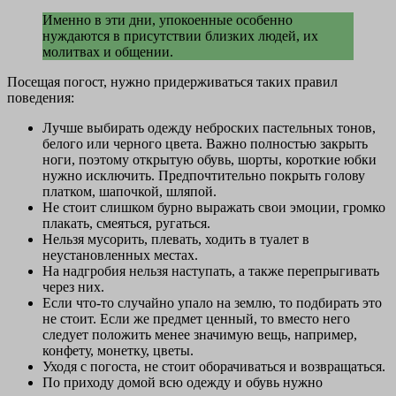
Именно в эти дни, упокоенные особенно
нуждаются в присутствии близких людей, их
молитвах и общении.
Посещая погост, нужно придерживаться таких правил
поведения:
Лучше выбирать одежду неброских пастельных тонов,
белого или черного цвета. Важно полностью закрыть
ноги, поэтому открытую обувь, шорты, короткие юбки
нужно исключить. Предпочтительно покрыть голову
платком, шапочкой, шляпой.
Не стоит слишком бурно выражать свои эмоции, громко
плакать, смеяться, ругаться.
Нельзя мусорить, плевать, ходить в туалет в
неустановленных местах.
На надгробия нельзя наступать, а также перепрыгивать
через них.
Если что-то случайно упало на землю, то подбирать это
не стоит. Если же предмет ценный, то вместо него
следует положить менее значимую вещь, например,
конфету, монетку, цветы.
Уходя с погоста, не стоит оборачиваться и возвращаться.
По приходу домой всю одежду и обувь нужно