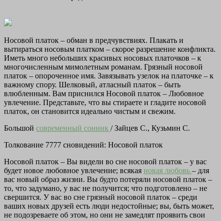
Носовой платок – обман в предчувствиях. Плакать и
вытираться носовым платком – скорое разрешение конфликта.
Иметь много небольших красивых носовых платочков – к
многочисленным мимолетным романам. Грязный носовой
платок – опороченное имя. Завязывать узелок на платочке – к
важному спору. Шелковый, атласный платок – быть
влюбленным. Вам приснился Носовой платок – Любовное
увлечение. Представьте, что вы стираете и гладите носовой
платок, он становится идеально чистым и свежим.
Большой
современный сонник
/ Зайцев С., Кузьмин С.
Толкование 7777 сновидений: Носовой платок
Носовой платок – Вы видели во сне носовой платок – у вас
будет новое любовное увлечение; всякая
новая любовь
– для
вас новый образ жизни. Вы будто потеряли носовой платок –
то, что задумано, у вас не получится; что подготовлено – не
свершится. У вас во сне грязный носовой платок – среди
ваших новых друзей есть люди недостойные; вы, быть может,
не подозреваете об этом, но они не замедлят проявить свои