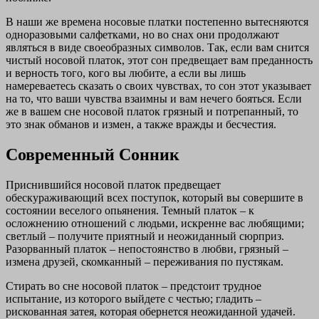
В наши же времена носовые платки постепенно вытесняются
одноразовыми салфетками, но во снах они продолжают
являться в виде своеобразных символов. Так, если вам снится
чистый носовой платок, этот сон предвещает вам преданность
и верность того, кого вы любите, а если вы лишь
намереваетесь сказать о своих чувствах, то сон этот указывает
на то, что ваши чувства взаимны и вам нечего бояться. Если
же в вашем сне носовой платок грязный и потрепанный, то
это знак обманов и измен, а также вражды и бесчестия.
Современный Сонник
Приснившийся носовой платок предвещает
обескураживающий всех поступок, который вы совершите в
состоянии веселого опьянения. Темный платок – к
осложнению отношений с людьми, искренне вас любящими;
светлый – получите приятный и неожиданный сюрприз.
Разорванный платок – непостоянство в любви, грязный –
измена друзей, скомканный – переживания по пустякам.
Стирать во сне носовой платок – предстоит трудное
испытание, из которого выйдете с честью; гладить –
рискованная затея, которая обернется неожиданной удачей.