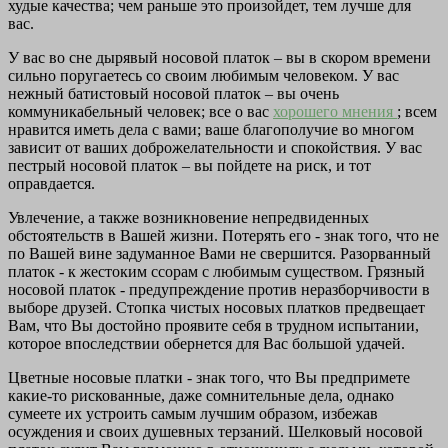
худые качества; чем раньше это произойдет, тем лучше для
вас.
У вас во сне дырявый носовой платок – вы в скором времени
сильно поругаетесь со своим любимым человеком. У вас
нежный батистовый носовой платок – вы очень
коммуникабельный человек; все о вас
хорошего мнения
; всем
нравится иметь дела с вами; ваше благополучие во многом
зависит от ваших доброжелательности и спокойствия. У вас
пестрый носовой платок – вы пойдете на риск, и тот
оправдается.
Увлечение, а также возникновение непредвиденных
обстоятельств в Вашей жизни. Потерять его - знак того, что не
по Вашей вине задуманное Вами не свершится. Разорванный
платок - к жестоким ссорам с любимым существом. Грязный
носовой платок - предупреждение против неразборчивости в
выборе друзей. Стопка чистых носовых платков предвещает
Вам, что Вы достойно проявите себя в трудном испытании,
которое впоследствии обернется для Вас большой удачей.
Цветные носовые платки - знак того, что Вы предпримете
какие-то рискованные, даже сомнительные дела, однако
сумеете их устроить самым лучшим образом, избежав
осуждения и своих душевных терзаний. Шелковый носовой