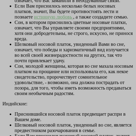
означает, что Вас заманили в необдуманные связи.
Если Вам приснилось несколько белых носовых
платков, значит, Вы будете противостоять лести и
познаете
истинную любовь
, а также создадите семью.
Сон, в котором приснились цветные носовые платки,
означает, что Вы управляете своими предприятиями,
хотя они добродетельны, не строго, искусно, не принося
вреда.
Шелковый носовой платок, увиденный Вами во сне,
означает, что победы и харизматичный вид излучается
во всей своей жизнерадостности на других, так что
почти привлекает удачу.
Сон, молодой женщины, которая во сне махала носовым
платком на прощание или использовала его, как некое
свидетельство, пророчествует сомнительное
удовольствие, - возможно, она должна пострадать от
позора, для того, чтобы иметь возможность предаваться
своим необычным радостям.
Индийские:
Приснившийся носовой платок предвещает распри в
Вашем доме.
Шелковый носовой платок, увиденный во сне, является
предвестником разочарования в семье.
Если Вам приснился знакомый носовой платок, значит,