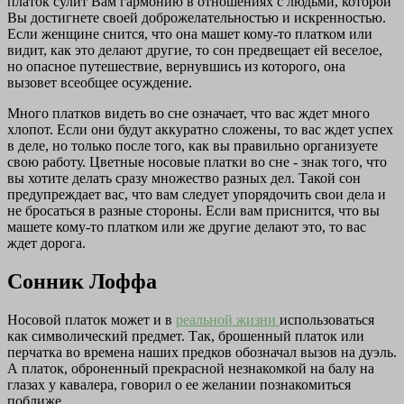
платок сулит Вам гармонию в отношениях с людьми, которой
Вы достигнете своей доброжелательностью и искренностью.
Если женщине снится, что она машет кому-то платком или
видит, как это делают другие, то сон предвещает ей веселое,
но опасное путешествие, вернувшись из которого, она
вызовет всеобщее осуждение.
Много платков видеть во сне означает, что вас ждет много
хлопот. Если они будут аккуратно сложены, то вас ждет успех
в деле, но только после того, как вы правильно организуете
свою работу. Цветные носовые платки во сне - знак того, что
вы хотите делать сразу множество разных дел. Такой сон
предупреждает вас, что вам следует упорядочить свои дела и
не бросаться в разные стороны. Если вам приснится, что вы
машете кому-то платком или же другие делают это, то вас
ждет дорога.
Сонник Лоффа
Носовой платок может и в
реальной жизни
использоваться
как символический предмет. Так, брошенный платок или
перчатка во времена наших предков обозначал вызов на дуэль.
А платок, оброненный прекрасной незнакомкой на балу на
глазах у кавалера, говорил о ее желании познакомиться
поближе.