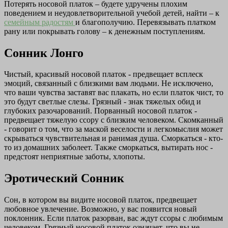
Потерять носовой платок – будете удручены плохим
поведением и неудовлетворительной учебой детей, найти – к
семейным радостям
и благополучию. Перевязывать платком
рану или покрывать голову – к денежным поступлениям.
Сонник Лонго
Чистый, красивый носовой платок - предвещает всплеск
эмоций, связанный с близкими вам людьми. Не исключено,
что ваши чувства заставят вас плакать, но если платок чист, то
это будут светлые слезы. Грязный - знак тяжелых обид и
глубоких разочарований. Порванный носовой платок -
предвещает тяжелую ссору с близким человеком. Скомканный
- говорит о том, что за маской веселости и легкомыслия может
скрываться чувствительная и ранимая душа. Сморкаться - кто-
то из домашних заболеет. Также сморкаться, вытирать нос -
предстоят неприятные заботы, хлопоты.
Эротический Сонник
Сон, в котором вы видите носовой платок, предвещает
любовное увлечение. Возможно, у вас появится новый
поклонник. Если платок разорван, вас ждут ссоры с любимым
человеком. Грязный носовой платок означает, что вы не