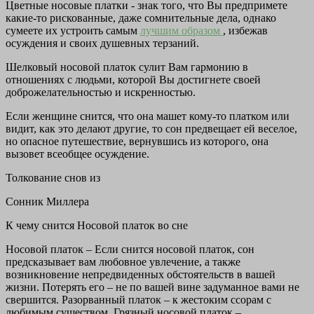
Цветные носовые платки - знак того, что Вы предпримете
какие-то рискованные, даже сомнительные дела, однако
сумеете их устроить самым
лучшим образом
, избежав
осуждения и своих душевных терзаний.
Шелковый носовой платок сулит Вам гармонию в
отношениях с людьми, которой Вы достигнете своей
доброжелательностью и искренностью.
Если женщине снится, что она машет кому-то платком или
видит, как это делают другие, то сон предвещает ей веселое,
но опасное путешествие, вернувшись из которого, она
вызовет всеобщее осуждение.
Толкование снов из
Сонник Миллера
К чему снится Носовой платок во сне
Носовой платок – Если снится носовой платок, сон
предсказывает вам любовное увлечение, а также
возникновение непредвиденных обстоятельств в вашей
жизни. Потерять его – не по вашей вине задуманное вами не
свершится. Разорванный платок – к жестоким ссорам с
любимым существом. Грязный носовой платок –