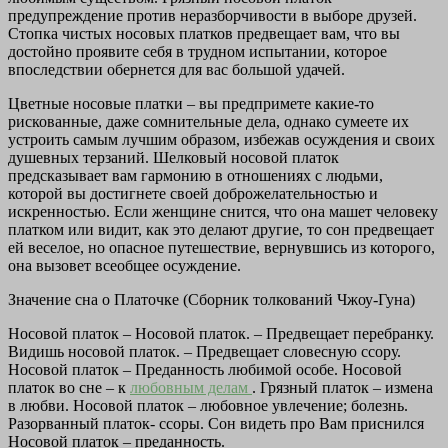
предупреждение против неразборчивости в выборе друзей.
Стопка чистых носовых платков предвещает вам, что вы
достойно проявите себя в трудном испытании, которое
впоследствии обернется для вас большой удачей.
Цветные носовые платки – вы предпримете какие-то
рискованные, даже сомнительные дела, однако сумеете их
устроить самым лучшим образом, избежав осуждения и своих
душевных терзаний. Шелковый носовой платок
предсказывает вам гармонию в отношениях с людьми,
которой вы достигнете своей доброжелательностью и
искренностью. Если женщине снится, что она машет человеку
платком или видит, как это делают другие, то сон предвещает
ей веселое, но опасное путешествие, вернувшись из которого,
она вызовет всеобщее осуждение.
Значение сна о Платочке (Сборник толкований Чжоу-Гуна)
Носовой платок – Носовой платок. – Предвещает перебранку.
Видишь носовой платок. – Предвещает словесную ссору.
Носовой платок – Преданность любимой особе. Носовой
платок во сне – к
любовным делам
. Грязный платок – измена
в любви. Носовой платок – любовное увлечение; болезнь.
Разорванный платок- ссоры. Сон видеть про Вам приснился
Носовой платок – преданность.