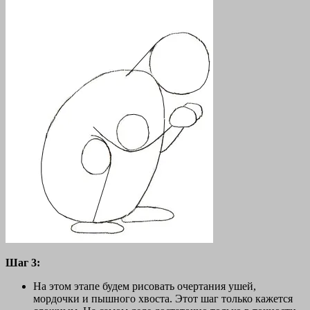
Шаг 3:
На этом этапе будем рисовать очертания ушей,
мордочки и пышного хвоста. Этот шаг только кажется