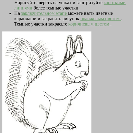
Нарисуйте шерсть на ушках и заштрихуйте
короткими
линиями
более темные участки.
На
заключительном этапе
можете взять цветные
карандаши и закрасить рисунок
оранжевым цветом
.
Темные участки закрасьте
коричневым цветом
.