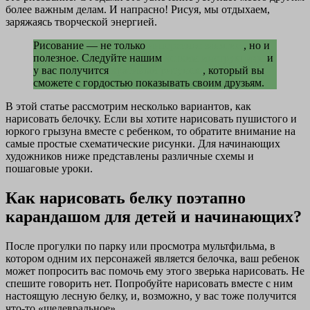
более важным делам. И напрасно! Рисуя, мы отдыхаем,
заряжаясь творческой энергией.
Рисование — не только
интересное занятие
, но и
полезное. Следуйте нашим
четким инструкциям
и
у вас получится
красивый рисунок
, который вы
сможете с гордостью показывать своим друзьям.
В этой статье рассмотрим несколько вариантов, как
нарисовать белочку. Если вы хотите нарисовать пушистого и
юркого грызуна вместе с ребенком, то обратите внимание на
самые простые схематические рисунки. Для начинающих
художников ниже представлены различные схемы и
пошаговые уроки.
Как нарисовать белку поэтапно
карандашом для детей и начинающих?
После прогулки по парку или просмотра мультфильма, в
котором одним их персонажей является белочка, ваш ребенок
может попросить вас помочь ему этого зверька нарисовать. Не
спешите говорить нет. Попробуйте нарисовать вместе с ним
настоящую лесную белку, и, возможно, у вас тоже получится
что-то «шедевральное».