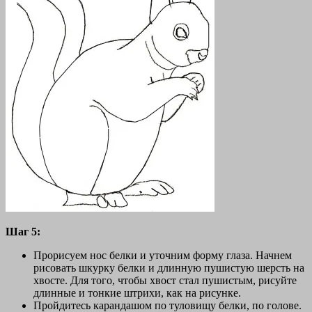
Шаг 5:
Прорисуем нос белки и уточним форму глаза. Начнем
рисовать шкурку белки и длинную пушистую шерсть на
хвосте. Для того, чтобы хвост стал пушистым, рисуйте
длинные и тонкие штрихи, как на рисунке.
Пройдитесь карандашом по туловищу белки, по голове.