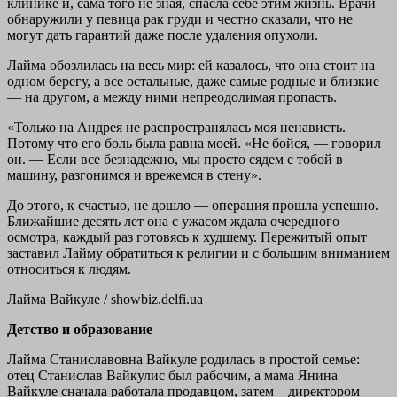
клинике и, сама того не зная, спасла себе этим жизнь. Врачи
обнаружили у певица рак груди и честно сказали, что не
могут дать гарантий даже после удаления опухоли.
Лайма обозлилась на весь мир: ей казалось, что она стоит на
одном берегу, а все остальные, даже самые родные и близкие
— на другом, а между ними непреодолимая пропасть.
«Только на Андрея не распространялась моя ненависть.
Потому что его боль была равна моей. «Не бойся, — говорил
он. — Если все безнадежно, мы просто сядем с тобой в
машину, разгонимся и врежемся в стену».
До этого, к счастью, не дошло — операция прошла успешно.
Ближайшие десять лет она с ужасом ждала очередного
осмотра, каждый раз готовясь к худшему. Пережитый опыт
заставил Лайму обратиться к религии и с большим вниманием
относиться к людям.
Лайма Вайкуле / showbiz.delfi.ua
Детство и образование
Лайма Станиславовна Вайкуле родилась в простой семье:
отец Станислав Вайкулис был рабочим, а мама Янина
Вайкуле сначала работала продавцом, затем – директором