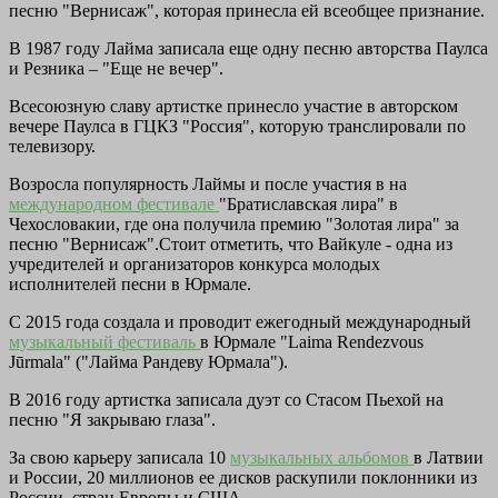
песню "Вернисаж", которая принесла ей всеобщее признание.
В 1987 году Лайма записала еще одну песню авторства Паулса
и Резника – "Еще не вечер".
Всесоюзную славу артистке принесло участие в авторском
вечере Паулса в ГЦКЗ "Россия", которую транслировали по
телевизору.
Возросла популярность Лаймы и после участия в на
международном фестивале
"Братиславская лира" в
Чехословакии, где она получила премию "Золотая лира" за
песню "Вернисаж".Стоит отметить, что Вайкуле - одна из
учредителей и организаторов конкурса молодых
исполнителей песни в Юрмале.
С 2015 года создала и проводит ежегодный международный
музыкальный фестиваль
в Юрмале "Laima Rendezvous
Jūrmala" ("Лайма Рандеву Юрмала").
В 2016 году артистка записала дуэт со Стасом Пьехой на
песню "Я закрываю глаза".
За свою карьеру записала 10
музыкальных альбомов
в Латвии
и России, 20 миллионов ее дисков раскупили поклонники из
России, стран Европы и США.