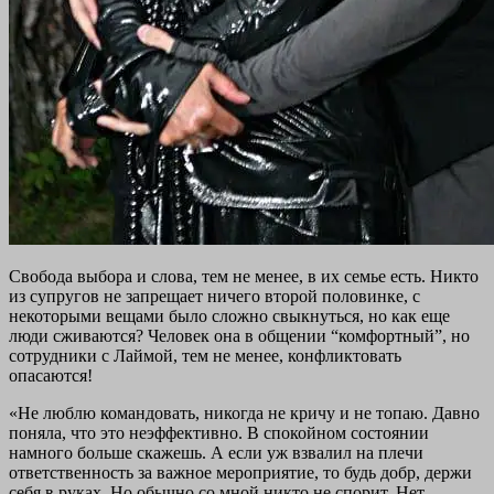
Свобода выбора и слова, тем не менее, в их семье есть. Никто
из супругов не запрещает ничего второй половинке, с
некоторыми вещами было сложно свыкнуться, но как еще
люди сживаются? Человек она в общении “комфортный”, но
сотрудники с Лаймой, тем не менее, конфликтовать
опасаются!
«Не люблю командовать, никогда не кричу и не топаю. Давно
поняла, что это неэффективно. В спокойном состоянии
намного больше скажешь. А если уж взвалил на плечи
ответственность за важное мероприятие, то будь добр, держи
себя в руках. Но обычно со мной никто не спорит. Нет