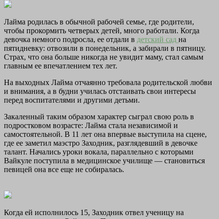
Лайма родилась в обычной рабочей семье, где родители,
чтобы прокормить четверых детей, много работали. Когда
девочка немного подросла, ее отдали в
детский сад
на
пятидневку: отвозили в понедельник, а забирали в пятницу.
Страх, что она больше никогда не увидит маму, стал самым
главным ее впечатлением тех лет.
На выходных Лайма отчаянно требовала родительской любви
и внимания, а в будни училась отстаивать свои интересы
перед воспитателями и другими детьми.
Закаленный таким образом характер сыграл свою роль в
подростковом возрасте: Лайма стала независимой и
самостоятельной. В 11 лет она впервые выступила на сцене,
где ее заметил маэстро Заходник, разглядевший в девочке
талант. Начались уроки вокала, параллельно с которыми
Вайкуле поступила в медицинское училище — становиться
певицей она все еще не собиралась.
Когда ей исполнилось 15, Заходник отвел ученицу на