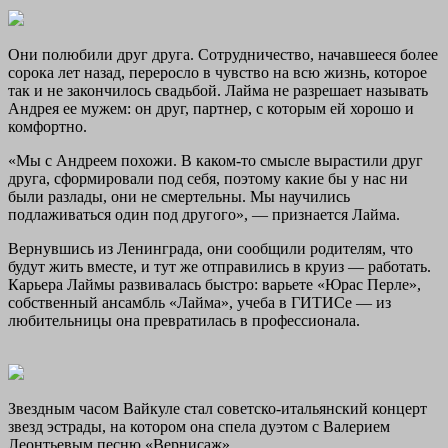
Они полюбили друг друга. Сотрудничество, начавшееся более
сорока лет назад, переросло в чувство на всю жизнь, которое
так и не закончилось свадьбой. Лайма не разрешает называть
Андрея ее мужем: он друг, партнер, с которым ей хорошо и
комфортно.
«Мы с Андреем похожи. В каком-то смысле вырастили друг
друга, сформировали под себя, поэтому какие бы у нас ни
были разлады, они не смертельны. Мы научились
подлаживаться один под другого», — признается Лайма.
Вернувшись из Ленинграда, они сообщили родителям, что
будут жить вместе, и тут же отправились в круиз — работать.
Карьера Лаймы развивалась быстро: варьете «Юрас Перле»,
собственный ансамбль «Лайма», учеба в ГИТИСе — из
любительницы она превратилась в профессионала.
Звездным часом Вайкуле стал советско-итальянский концерт
звезд эстрады, на котором она спела дуэтом с Валерием
Леонтьевым песню «Вернисаж».