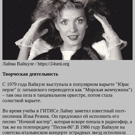
Лайма Вайкуле / https://24smi.org
Творческая деятельность
С 1979 года Вайкуле выступала в популярном варьете "Юрас
перле" (с латышского переводится как "Морская жемчужина")
– там она пела в танцевальном оркестре, потом стала
солисткой варьете.
Во время учебы в ГИТИСе Лайму заметил известный поэт-
песенник Илья Резник. Он предложил ей исполнить его
песню "Ночной костер", которая вскоре попала в радиоэфир, а
так же на телепередачу "Песня-86".В 1986 году Вайкуле на
советско-итальянском концерте эстрадных звезд исполнила