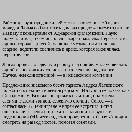
Раймонд Паулс предложил ей место в своем ансамбле, но
молодая Лайма соблазнилась другим предложением: ездить по
Кавказу с концертами от Аджарской филармонии. Паулс
получил отказ, о чем она очень скоро пожалела. Переезжая из
одного города в другой, машина с музыкантами попала в
аварию, водители сцепились в драке, которая закончилась
перестрелкой.
Лайма провела очередную работу над ошибками: лучше быть
одной из нескольких солисток в коллективе надежного
Паулса, чем единственной — в ненадежной компании.
Предложение знакомого бас-гитариста Андрея Латковского
поработать певицей в ленинградском «Интуристе» показалось
ей надежным. Всю жизнь прожив в Латвии, она хотела
своими глазами увидеть северную столицу Союза — и
согласилась. В Ленинграде Андрей ее встретил и стал
опекать: не разрешил отдыхать в компании девушек из
подтанцовки («Нечего сидеть в прокуренных барах!»), водил
смотреть на развод мостов, помогал советами.