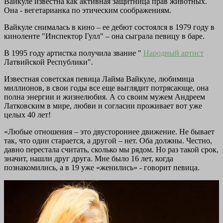
Вайкуле известна как активная защитница прав животных.
Она - вегетарианка по этическим соображениям.
Вайкуле снималась в кино – ее дебют состоялся в 1979 году в
киноленте "Инспектор Гулл" – она сыграла певицу в баре.
В 1995 году артистка получила звание "
Народный артист
Латвийской Республики".
Известная советская певица Лайма Вайкуле, любимица
миллионов, в свои годы все еще выглядит потрясающе, она
полна энергии и жизнелюбия. А со своим мужем Андреем
Латковским в мире, любви и согласии проживает вот уже
целых 40 лет!
«Любые отношения – это двустороннее движение. Не бывает
так, что один старается, а другой – нет. Оба должны. Честно,
давно перестала считать, сколько мы рядом. Но раз такой срок,
значит, нашли друг друга. Мне было 16 лет, когда
познакомились, а в 19 уже «женились» - говорит певица.