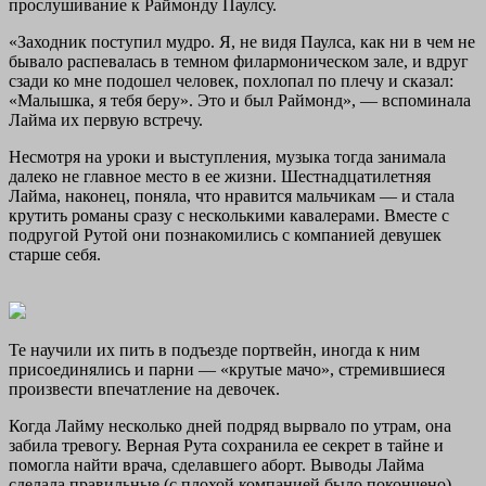
прослушивание к Раймонду Паулсу.
«Заходник поступил мудро. Я, не видя Паулса, как ни в чем не
бывало распевалась в темном филармоническом зале, и вдруг
сзади ко мне подошел человек, похлопал по плечу и сказал:
«Малышка, я тебя беру». Это и был Раймонд», — вспоминала
Лайма их первую встречу.
Несмотря на уроки и выступления, музыка тогда занимала
далеко не главное место в ее жизни. Шестнадцатилетняя
Лайма, наконец, поняла, что нравится мальчикам — и стала
крутить романы сразу с несколькими кавалерами. Вместе с
подругой Рутой они познакомились с компанией девушек
старше себя.
Те научили их пить в подъезде портвейн, иногда к ним
присоединялись и парни — «крутые мачо», стремившиеся
произвести впечатление на девочек.
Когда Лайму несколько дней подряд вырвало по утрам, она
забила тревогу. Верная Рута сохранила ее секрет в тайне и
помогла найти врача, сделавшего аборт. Выводы Лайма
сделала правильные (с плохой компанией было покончено),